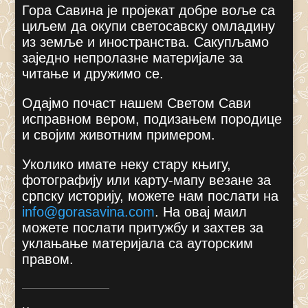
Гора Савина је пројекат добре воље са
циљем да окупи светосавску омладину
из земље и иностранства. Сакупљамо
заједно непролазне материјале за
читање и дружимо се.
Одајмо почаст нашем Светом Сави
исправном вером, подизањем породице
и својим животним примером.
Уколико имате неку стару књигу,
фотографију или карту-мапу везане за
српску историју, можете нам послати на
info@gorasavina.com
.
На овај маил
можете послати притужбу и захтев за
уклањање материјала са ауторским
правом.