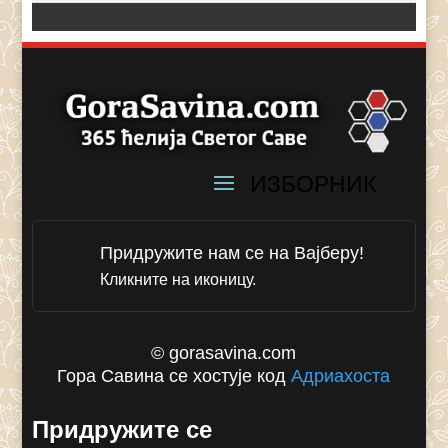
Придружите нам се на Вајберу!
Кликните на иконицу.
© gorasavina.com
Гора Савина се хостује код
Адриахоста
Придружите се