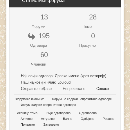
Статистике форума
13
28
Форуми
Теме
195
0
Одговора
Присутно
60
Чланови
Најновији одговор:
Српска имена (кроз историју)
Наш најновији члан:
Louloudi
Скорашње објаве
Непрочитано
Ознаке
Форумске иконице:
Форум не садржи непрочитане одговоре
Форум садржи непрочитане одговоре
Иконице тема:
Није одговорено
Одговорено
Активно
Актуелно
Важно
Одбијено
Решено
Приватно
Затворено