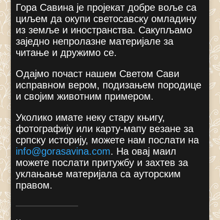
Гора Савина је пројекат добре воље са
циљем да окупи светосавску омладину
из земље и иностранства. Сакупљамо
заједно непролазне материјале за
читање и дружимо се.
Одајмо почаст нашем Светом Сави
исправном вером, подизањем породице
и својим животним примером.
Уколико имате неку стару књигу,
фотографију или карту-мапу везане за
српску историју, можете нам послати на
info@gorasavina.com
.
На овај маил
можете послати притужбу и захтев за
уклањање материјала са ауторским
правом.