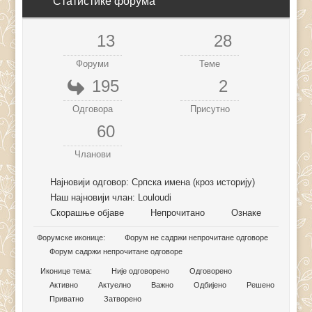
Статистике форума
13
28
Форуми
Теме
195
2
Одговора
Присутно
60
Чланови
Најновији одговор:
Српска имена (кроз историју)
Наш најновији члан:
Louloudi
Скорашње објаве
Непрочитано
Ознаке
Форумске иконице:
Форум не садржи непрочитане одговоре
Форум садржи непрочитане одговоре
Иконице тема:
Није одговорено
Одговорено
Активно
Актуелно
Важно
Одбијено
Решено
Приватно
Затворено