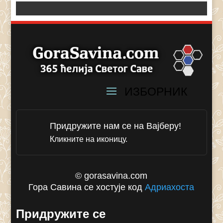
Придружите нам се на Вајберу!
Кликните на иконицу.
© gorasavina.com
Гора Савина се хостује код
Адриахоста
Придружите се