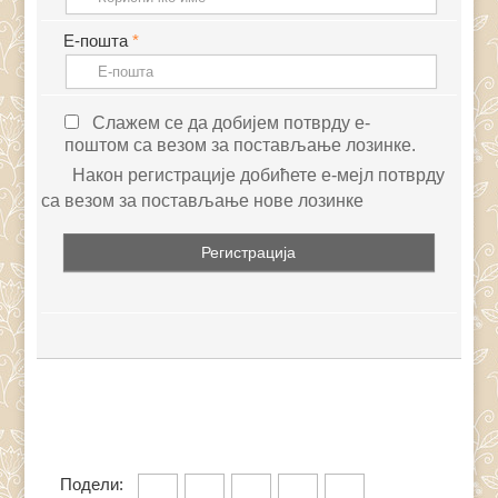
Е-пошта
*
Слажем се да добијем потврду е-
поштом са везом за постављање лозинке.
Након регистрације добићете е-мејл потврду
са везом за постављање нове лозинке
Подели: