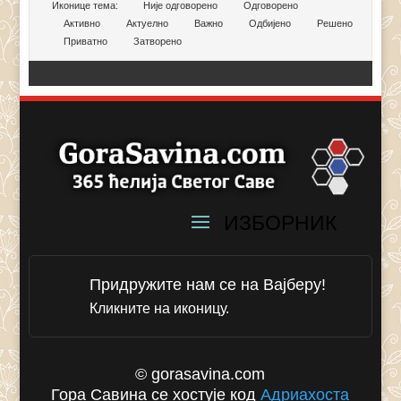
Иконице тема:
Није одговорено
Одговорено
Активно
Актуелно
Важно
Одбијено
Решено
Приватно
Затворено
Придружите нам се на Вајберу!
Кликните на иконицу.
© gorasavina.com
Гора Савина се хостује код
Адриахоста