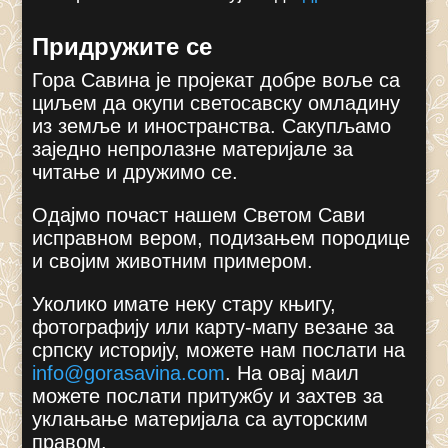
Придружите се
Гора Савина је пројекат добре воље са
циљем да окупи светосавску омладину
из земље и иностранства. Сакупљамо
заједно непролазне материјале за
читање и дружимо се.
Одајмо почаст нашем Светом Сави
исправном вером, подизањем породице
и својим животним примером.
Уколико имате неку стару књигу,
фотографију или карту-мапу везане за
српску историју, можете нам послати на
info@gorasavina.com
.
На овај маил
можете послати притужбу и захтев за
уклањање материјала са ауторским
правом.