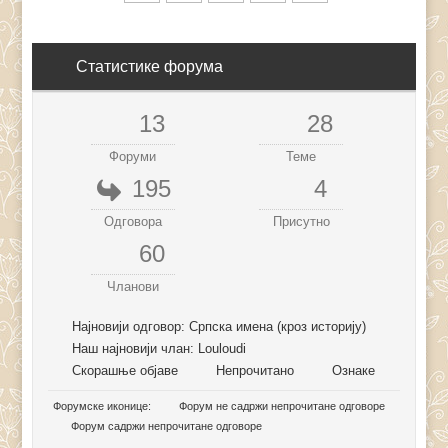
Статистике форума
13
28
Форуми
Теме
195
4
Одговора
Присутно
60
Чланови
Најновији одговор:
Српска имена (кроз историју)
Наш најновији члан:
Louloudi
Скорашње објаве
Непрочитано
Ознаке
Форумске иконице:
Форум не садржи непрочитане одговоре
Форум садржи непрочитане одговоре