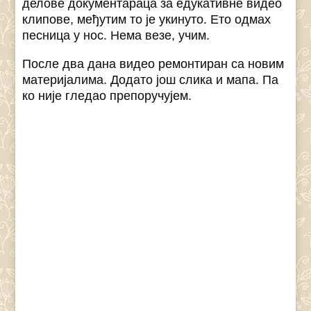
делове документараца за едукативне видео
клипове, међутим то је укинуто. Ето одмах
песница у нос. Нема везе, учим.
После два дана видео ремонтиран са новим
материјалима. Додато још слика и мапа. Па
ко није гледао препоручујем.