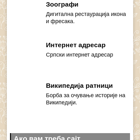
Зоографи
Дигитална рестаурација икона
и фресака.
Интернет адресар
Српски интернет адресар
Википедија ратници
Борба за очување историје на
Википедији.
Ако вам треба сајт