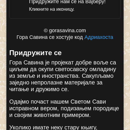
Придружите нам се на Вајберу!
Кликните на иконицу.
© gorasavina.com
Гора Савина се хостује код
Адриахоста
Придружите се
Гора Савина је пројекат добре воље са
циљем да окупи светосавску омладину
из земље и иностранства. Сакупљамо
заједно непролазне материјале за
читање и дружимо се.
Одајмо почаст нашем Светом Сави
исправном вером, подизањем породице
и својим животним примером.
Уколико имате неку стару књигу,