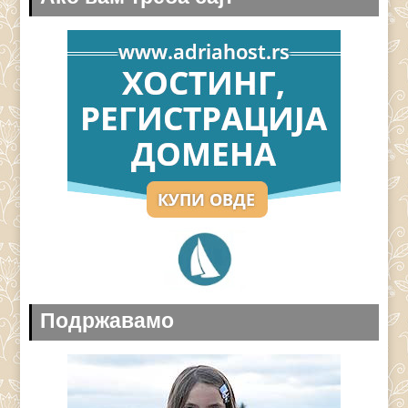
Подржавамо