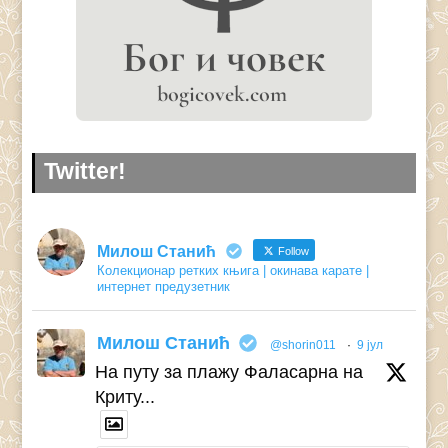
Twitter!
Милош Станић
Follow
Колекционар ретких књига | окинава карате |
интернет предузетник
Милош Станић
@shorin011
·
9 јул
На путу за плажу Фаласарна на
Криту...