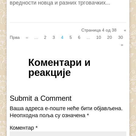
вредности новца и разних трговачких...
Страница 4 од 38
«
Прва
«
...
2
3
4
5
6
...
10
20
30
...
»
Коментари и
реакције
Submit a Comment
Ваша адреса е-поште неће бити објављена.
Неопходна поља су означена
*
Коментар
*