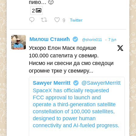
пиво… 🙂
2
9
Twitter
Милош Станић
@shorin011
·
7 јул
Ускоро Елон Маск подише
100.000 сателита у свемир.
Нисмо ни свесни да смо сведоци
огромне трке у свемиру...
Sawyer Merritt
@SawyerMerritt
SpaceX has officially requested
FCC approval to launch and
operate a third-generation satellite
constellation of 100,000 satellites,
designed to power human
connectivity and AI-fueled progress.