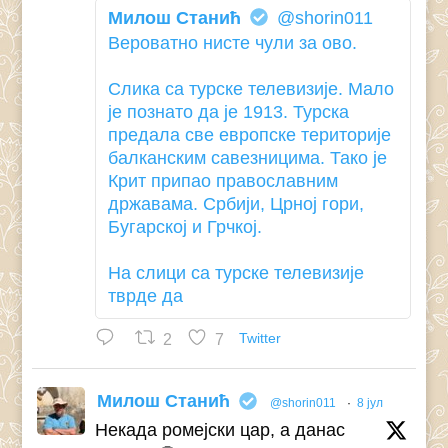
Милош Станић
@shorin011
Вероватно нисте чули за ово.
Слика са турске телевизије. Мало
је познато да је 1913. Турска
предала све европске територије
балканским савезницима. Тако је
Крит припао православним
државама. Србији, Црној гори,
Бугарској и Грчкој.
На слици са турске телевизије
тврде да
2
7
Twitter
Милош Станић
@shorin011
·
8 јул
Некада ромејски цар, а данас