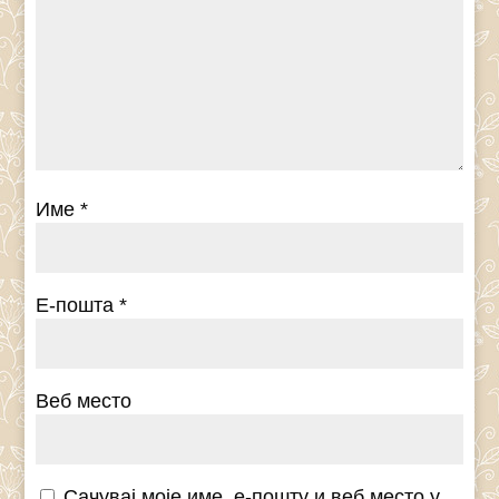
Име
*
Е-пошта
*
Веб место
Сачувај моје име, е-пошту и веб место у