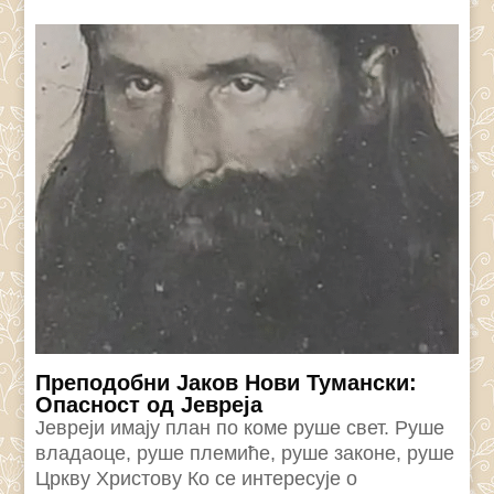
Преподобни Јаков Нови Тумански:
Опасност од Јевреја
Јевреји имају план по коме руше свет. Руше
владаоце, руше племиће, руше законе, руше
Цркву Христову Ко се интересује о