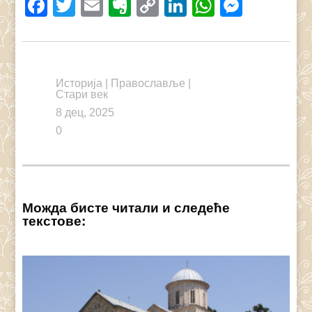
Facebook
Twitter
Email
Evernote
Copy
LinkedIn
WhatsAp
Messe
Link
Историја
|
Православље
|
Стари век
8 дец, 2025
0
Можда бисте читали и следеће
текстове: