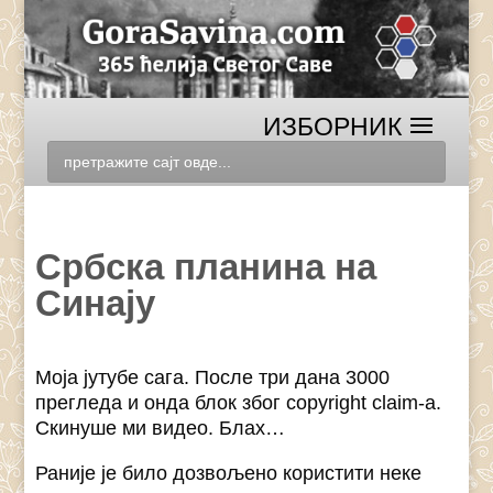
Србска планина на
Синају
Моја јутубе сага. После три дана 3000
прегледа и онда блок због copyright claim-а.
Скинуше ми видео. Блах…
Раније је било дозвољено користити неке