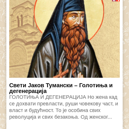
Свети Јаков Тумански – Голотиња и
дегенерација
ГОЛОТИЊА И ДЕГЕНЕРАЦИЈА Но жена кад
се дохвати превласти, руши човекову част, и
власт и будућност. То је особина свих
револуција и свих безакоња. Од женског...