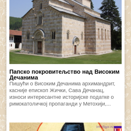
Папско покровитељство над Високим
Дечанима
Пишући о Високим Дечанима архимандрит,
касније епископ Жички, Сава Дечанац,
износи интересантне историјске податке о
римокатоличкој пропаганди у Метохији,...