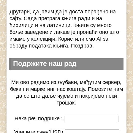
Другари, да јавим да је доста порађено на
сајту. Сада претрага књига ради и на
ћирилици и на латиници. Књиге су много
боље заведене и лакше је пронаћи оно што
имамо у колекцији. Користили смо AI за
обраду података књига. Поздрав.
Подржите наш рад
Ми ово радимо из љубави, међутим сервер,
бекап и маркетинг нас коштају. Помозите нам
да се што даље чујемо и покријемо неки
трошак.
Нека реч подршке :
Упишите суму(USD)