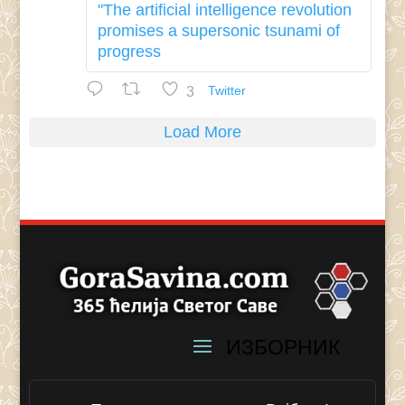
"The artificial intelligence revolution
promises a supersonic tsunami of
progress
3
Twitter
Load More