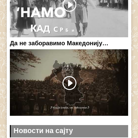
Да не заборавимо Македонију…
Новости на сајту