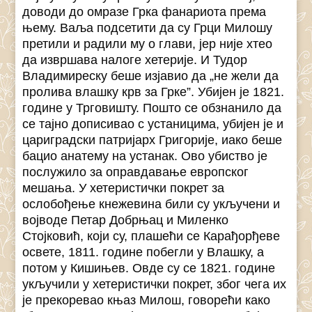
доводи до омразе Грка фанариота према
њему. Ваља подсетити да су Грци Милошу
претили и радили му о глави, јер није хтео
да извршава налоге хетерије. И Тудор
Владимиреску беше изјавио да „не жели да
пролива влашку крв за Грке”. Убијен је 1821.
године у Трговишту. Пошто се обзнанило да
се тајно дописивао с устаницима, убијен је и
цариградски патријарх Григорије, иако беше
бацио анатему на устанак. Ово убиство је
послужило за оправдавање европског
мешања. У хетеристички покрет за
ослобођење кнежевина били су укључени и
војводе Петар Добрњац и Миленко
Стојковић, који су, плашећи се Карађорђеве
освете, 1811. године побегли у Влашку, а
потом у Кишињев. Овде су се 1821. године
укључили у хетеристички покрет, због чега их
је прекоревао књаз Милош, говорећи како