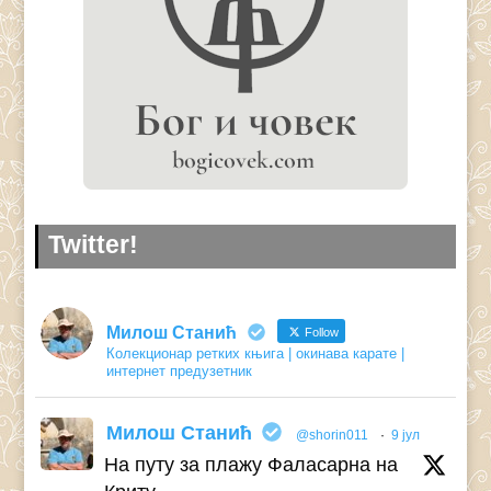
Twitter!
Милош Станић
Follow
Колекционар ретких књига | окинава карате |
интернет предузетник
Милош Станић
@shorin011
·
9 јул
На путу за плажу Фаласарна на