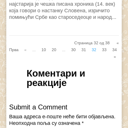
најстарија је чешка писана хроника (14. век)
која говори о настанку Словена, изричито
помињући Србе као староседеоце и народ...
Страница 32 од 38
«
Прва
«
...
10
20
...
30
31
32
33
34
...
»
Коментари и
реакције
Submit a Comment
Ваша адреса е-поште неће бити објављена.
Неопходна поља су означена
*