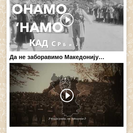
Да не заборавимо Македонију…