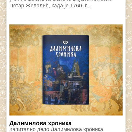
Петар Желалић, када је 1760. г....
Далимилова хроника
Капитално дело Далимилова хроника