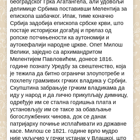
београдског Грка Агатангела, али удовољи
делимице Србима поставивши Мелентија за
епископа шабачког. Ипак, тиме коначно
Србија задобија епископа србске крви, што
постаје историјски догађај и прелаз од
ропске потчињености ка аутономији и
аутокефалији народне цркве. Опет Милош
Велики, заједно са архимандритом
Мелентијем Павловићем, донесе 1816.
године познату Уредбу за свештенство, која
је тежила да битно ограничи злоупотребе и
похлепу грамзивих грчких владика у Србији.
Скупштина забрањује грчким владикама да
иду у народ и да лично прикупљају димницу,
одређује им се стална годишња плата и
установљују им се таксе за обављање
богослужбених чинова, док се данак
патријарху почиње исплаћивати из државне
касе. Милош се 1821. године врло мудро
није укључио у грчки устанак у Влашкој, што