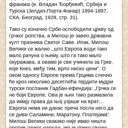
франака (в. Владан Ђорђевић, Србија и
Турска (Јилдиз-Порта-Фанар) 1894-1897,
СКА, Београд, 1928, стр. 31).
Тако су коначно Срби ослободили цркву од
грчког ропства, а Милош је завео државни
култ празника Светог Саве. Ипак, Милош
Велики се жалио ,,што Европа води тако
мало рачуна о њему, што га тако мало
окуражава, а овамо је све учинила за Грке,
које Кнез, међу тим, врло ниско цени”. О
овом односу Европе према Грцима слично
ће кроз неколико десетлећа тврдити мудри
турски посланик Гадбан-ефендија: „Грчка се
не боји Европе. Ова је њих тако размазила
да имају права да њој узјаше на врат…
Европа нема ни данас преча посла него да
се диви Саламини, Маратону, Платејама”.
Милош Велики свакако није имао ништа
против грчког народа, јер је преко својих