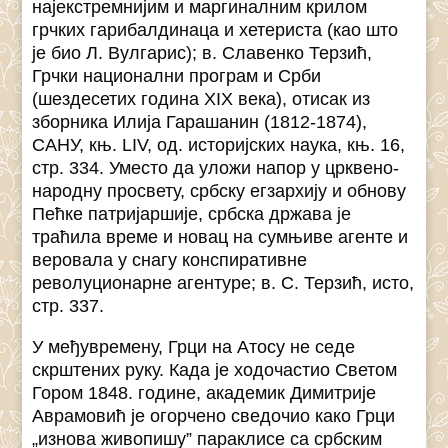
најекстремнијим и маргиналним крилом
грчких гарибалдинаца и хетериста (као што
је био Л. Вулгарис); в. Славенко Терзић,
Грчки национални програм и Срби
(шездесетих година XIX века), отисак из
зборника Илија Гарашанин (1812-1874),
САНУ, књ. LIV, од. историјских наука, књ. 16,
стр. 334. Уместо да уложи напор у црквено-
народну просвету, србску егзархију и обнову
Пећке патријаршије, србска држава је
траћила време и новац на сумњиве агенте и
веровала у снагу конспиративне
револуционарне агентуре; в. С. Терзић, исто,
стр. 337.
У међувремену, Грци на Атосу не седе
скрштених руку. Када је ходочастио Светом
Гором 1848. године, академик Димитрије
Аврамовић је огорчено сведочио како Грци
„изнова живопишу” параклисе са србским