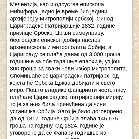
Мелентија, као и одсуства епископа
Нићифора, једно је време био једини
архијереј у Митрополији србској. Синод
Цариградске Патријаршије 1832. године
признаје Србској Цркви самоуправу,
београдски епископ добија наслов
архиепископа и митрополита Србије, а
Цариграду се плаћа данак од 3.000 гроша
годишње за обе тадашње епархије, уз још
300 гроша за сваки нови избор митрополита.
Спомињаће се цариградски патријарх, од
којега ће Србска Црква добијати и свето
миро. Пошто владике фанариоти често нису
плаћале Цариградској патријаршији мирију,
то је за њих била принуђена да чини
устаничка Србија. Зато је било договорено
да од 1817. године Србија плаћа 145.675
гроша на годину. Од 1824. године је
уговорено да се Фанару годишње из