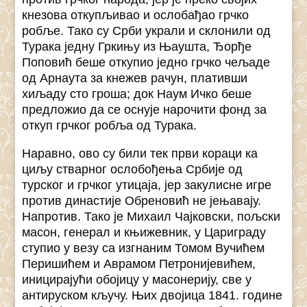
кнезова откупљивао и ослобађао грчко
робље. Тако су Срби украли и склонили од
Турака једну Гркињу из Њаушта, Ђорђе
Поповић беше откупио једно грчко чељаде
од Арнаута за кнежев рачун, плативши
хиљаду сто гроша; док Наум Ичко беше
предложио да се оснује нарочити фонд за
откуп грчког робља од Турака.
Наравно, ово су били тек први кораци ка
циљу стварног ослобођења Србије од
турског и грчког утицаја, јер закулисне игре
против династије Обреновић не јењавају.
Напротив. Тако је Михаил Чајковски, пољски
масон, генерал и књижевник, у Цариграду
ступио у везу са изгнаним Томом Вучићем
Перишићем и Аврамом Петронијевићем,
иницирајући обојицу у масонерију, све у
антируском кључу. Њих двојица 1841. године