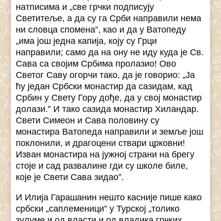
натписима и „све грчки подписују
Светитеље, а да су га Срби направили нема
ни словца спомена”, као и да у Ватопеду
„има још једна капија, коју су Грци
направили; само да на ону не иду куда је Св.
Сава са својим Србима пролазио! Ово
Светог Саву огорчи тако, да је говорио: „Ја
ћу један Србски монастир да сазидам, кад
Србин у Свету Гору дође, да у свој монастир
долази.” И тако сазида монастир Хиландар.
Свети Симеон и Сава половину су
монастира Ватопеда направили и земље још
поклонили, и драгоцени ствари црковни!
Изван монастира на јужној страни на брегу
стоје и сад развалине гди су школе биле,
које је Свети Сава зидао”.
И Илија Гарашанин нешто касније пише како
србски „саплеменици” у Турској „толико
зулуме и од власти и од владика грчких