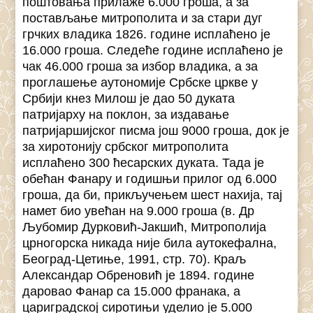
поштовања прилаже 6.000 гроша, а за
постављање митрополита и за стари дуг
грчких владика 1826. године исплаћено је
16.000 гроша. Следеће године исплаћено је
чак 46.000 гроша за избор владика, а за
проглашење аутономије Србске цркве у
Србији кнез Милош је дао 50 дуката
патријарху на поклон, за издавање
патријаршијског писма још 9000 гроша, док је
за хиротонију србског митрополита
исплаћено 300 ћесарских дуката. Тада је
обећан Фанару и годишњи прилог од 6.000
гроша, да би, прикључењем шест нахија, тај
намет био увећан на 9.000 гроша (в. Др
Љубомир Дурковић-Јакшић, Митрополија
црногорска никада није била аутокефална,
Београд-Цетиње, 1991, стр. 70). Краљ
Александар Обреновић је 1894. године
даровао Фанар са 15.000 франака, а
цариградској сиротињи уделио је 5.000