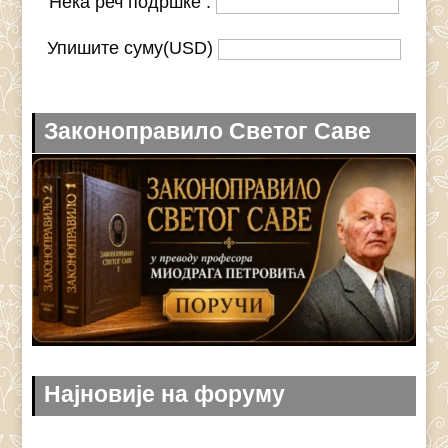
Нека реч подршке :
Упишите суму(USD)
Законоправило Светог Саве
Најновије на форуму