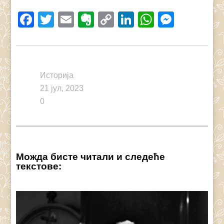
Facebook
Twitter
Email
Evernote
Copy
LinkedIn
WhatsAp
Messe
Link
Историја
21 јул, 2023
0
Можда бисте читали и следеће
текстове: