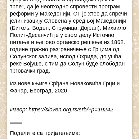
трпе”, да је неопходно спровести програм
реформи у Македонији. Он је хтео да спречи
јелинизацију Словена у средњој Македонији
(Битољ, Воден, Струмица, Дојран). Михаило
Полит-Десанчић је у свом делу Источно
питање и његово органско решење из 1862.
године тражио разграничење с Грцима од
Солунског залива, испод Охрида, до ушћа
реке Војуше, с тим да Солун буде слободан
трговачки град.
Из нове књиге Срђана Новаковића Грци и
Фанар, Београд, 2020
Извор: https://sloven.org.rs/srb/?p=19242
Поделите са пријатељима: