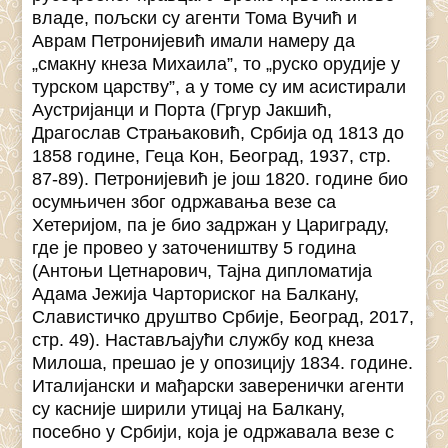
владе, пољски су агенти Тома Вучић и
Аврам Петронијевић имали намеру да
„смакну кнеза Михаила”, то „руско орудије у
турском царству”, а у томе су им асистирали
Аустријанци и Порта (Гргур Јакшић,
Драгослав Страњаковић, Србија од 1813 до
1858 године, Геца Кон, Београд, 1937, стр.
87-89). Петронијевић је још 1820. године био
осумњичен због одржавања везе са
Хетеријом, па је био задржан у Цариграду,
где је провео у заточеништву 5 година
(Антоњи Цетнарович, Тајна дипломатија
Адама Јежија Чарториског на Балкану,
Славистичко друштво Србије, Београд, 2017,
стр. 49). Настављајући службу код кнеза
Милоша, прешао је у опозицију 1834. године.
Италијански и мађарски заверенички агенти
су касније ширили утицај на Балкану,
посебно у Србији, која је одржавала везе с