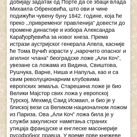
добијају задатак од Порте да се збаци влада
Михаила Обреновића, што ови и чине
подижући чувену буну 1842. године, која ће
преко ,,привременог правленија” довести до
промене династије и избора Александра
Карађорђевића за новог кнеза. Према
истрази аустријског генерала Апела, касније
ће Тома Вучић израсти у „нарочито опасног и
агилног члана” београдске ложе „Али Коч”,
увезане са ложама из Видина, Свиштова,
Рушчука, Варне, Ниша и Напуља, као и са
свим револуционарним клубовима
европских земаља. Старешина ложе је био
Велики Мајстор свих ложа у европској
Турској, Мехмед Саид Исмаил, и био је у
блиској вези са Великом националном ложом
из Париза. Ова „Али Коч” ложа била је у
служби закулисног наметања страних
утицаја француске и енглеске масонерије
русофобног правца. У време прве кнежеве