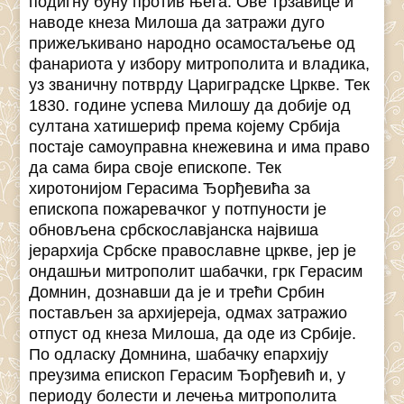
подигну буну против њега. Ове трзавице и
наводе кнеза Милоша да затражи дуго
прижељкивано народно осамостаљење од
фанариота у избору митрополита и владика,
уз званичну потврду Цариградске Цркве. Тек
1830. године успева Милошу да добије од
султана хатишериф према којему Србија
постаје самоуправна кнежевина и има право
да сама бира своје епископе. Тек
хиротонијом Герасима Ђорђевића за
епископа пожаревачког у потпуности је
обновљена србскославјанска највиша
јерархија Србске православне цркве, јер је
ондашњи митрополит шабачки, грк Герасим
Домнин, дознавши да је и трећи Србин
постављен за архијереја, одмах затражио
отпуст од кнеза Милоша, да оде из Србије.
По одласку Домнина, шабачку епархију
преузима епископ Герасим Ђорђевић и, у
периоду болести и лечења митрополита