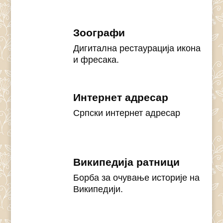
Зоографи
Дигитална рестаурација икона
и фресака.
Интернет адресар
Српски интернет адресар
Википедија ратници
Борба за очување историје на
Википедији.