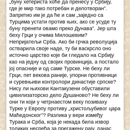
„буну хетериста хоће да пренесу у Србију,
где је мир тако потребан и делотворан”.
Запретио им је да ће и сам „заједно са
Турцима устати против њих, ако се усуде ту
буну пренети овамо преко Дунава”. Јер шта
беху Грци у очима Милошевим?
Непријатељи Срба. Ако би грчка револуција
остварила своје наде, ту би васкрсло оно
источно царство које би гледало на Србију
као на једну од својих провинција, а постало
јој опасније и од саме Турске. Не беху ли
Грци, пет векова раније, упорни противници
и суревњиви контролори династије српске?
Нису ли њихови Кантакузени обуставили
цивилизаторско дело Душаново? Не беху ли
они ти који у четрнаестом веку позиваху
Турке у Европу противу „христољубивог цара
Маћедонског”? Разлика у вери између
Турака и Срба, која је некада била извор
толиких несрећа за прегажену рају, данас