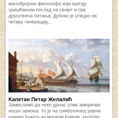
малобројних филозофа који његују
хришћански поглед на свијет и сва
друштвена питања. Дубоко је утицао на
читаву генерацију...
Kапетан Петар Желалић
Замислимо да неко данас отме амерички
носач авиона. То је на симболичкој равни
учинио Бокељ из малене Бијеле, капетан