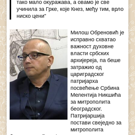
тако мало окуражава, а овамо је све
учинила за Грке, које Кнез, међу тим, врло
ниско цени”
Милош Обреновић је
исправно схватао
важност духовне
власти србских
архијереја, па беше
затражио од
цариградског
патријарха
посвећење Србина
Мелентија Никшића
за митрополита
београдског.
Патријаршија
постави свеједно за
митрополита