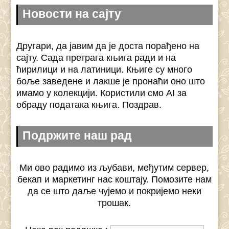
Новости на сајту
Другари, да јавим да је доста порађено на
сајту. Сада претрага књига ради и на
ћирилици и на латиници. Књиге су много
боље заведене и лакше је пронаћи оно што
имамо у колекцији. Користили смо AI за
обраду података књига. Поздрав.
Подржите наш рад
Ми ово радимо из љубави, међутим сервер,
бекап и маркетинг нас коштају. Помозите нам
да се што даље чујемо и покријемо неки
трошак.