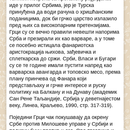
иде у прилог Србима, јер је Турска
принуђена да води рачуна о хришћанским
поданицима, док би грчко царство излазило
пред њих са високопарним претензијама.
Грци су се вечно правили невешти напорима
Срба и презирали их као варваре, а у томе
се посебно истицала фанариотска
аристокрација њихова, зађевичка и
сплеткарска до сржи. Срби, Власи и Бугари
су се те године имали пустити напред као
варварска авангарда и топовско месо, према
плану принчева од Фанара који
представљаху и грчке интересе и руску
политику на Балкану и на Дунаву (академик
Сан Рене Таљандије, Србија у деветнајестом
веку, Линеа, Краљево, 1990, стр. 317-319).
Поједини Грци чак покушавају да окрену
Србе против Милошеве управе у Србији и