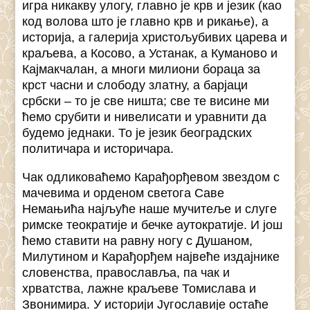
игра никакву улогу, главно је крв и језик (као
код волова што је главно крв и рикање), а
историја, а галерија христољубивих царева и
краљева, а Косово, а Устанак, а Куманово и
Кајмакчалан, а многи милиони бораца за
крст часни и слободу златну, а барјаци
србски – то је све ништа; све те висине ми
ћемо срубити и нивелисати и уравнити да
будемо једнаки. То је језик београдских
политичара и историчара.
Чак одликоваћемо Карађорђевом звездом с
мачевима и орденом светога Саве
Немањића најљуће наше мучитеље и слуге
римске теократије и бечке аутократије. И још
ћемо ставити на равну ногу с Душаном,
Милутином и Карађорђем највеће издајнике
словенства, православља, па чак и
хрватства, лажне краљеве Томислава и
Звонимира. У историји Југославије остаће