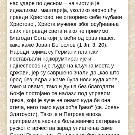
нас ударе по десном – најчистији је
идеализам, маштарија, уколико верношћу
правди Христовој не отворимо себе љубави
Христовој, Христа мученог због осуђивања
свих неправди света и ако не примимо
благодат Бога који је већи од срца нашег,
како каже Јован Богослов (1 Јн. 3, 20).
Народи којима су Германи плански
постављали најкорумпираније и
најнеспособније људе на кључна места у
држави, јер су савршено знали да „као што
брод без једра и крме бура носи куда хоће,
тамо и овамо, тако и душа без благодати
Божје постојано се налази под управом
греха, који је вуче не онамо куда би она
хтела, него тамо куда хоће ђаво“ (св. Јован
Златоусти). Тако је и Петрова епоха
припремила касније бољшевичко сатирање
руског старчества зарад уништења саме
Свете Русије, јер ,,Они који су без духовног