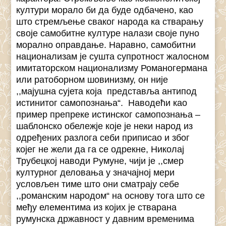
култури морало би да буде одбачено, као
што стремљење сваког народа ка стварању
своје самобитне културе налази своје пуно
морално оправдање. Наравно, самобитни
национализам је сушта супротност жалосном
имитаторском национализму Романогермана
или ратоборном шовинизму, он није
,,мајушна сујета која представља антипод
истинитог самопознања“. Наводећи као
пример препреке истинског самопознања –
шаблонско обележје које је неки народ из
одређених разлога себи приписао и због
којег не жели да га се одрекне, Николај
Трубецкој наводи Румуне, чији је ,,смер
културног деловања у значајној мери
условљен тиме што они сматрају себе
,,романским народом“ на основу тога што се
међу елементима из којих је стварана
румунска државност у давним временима