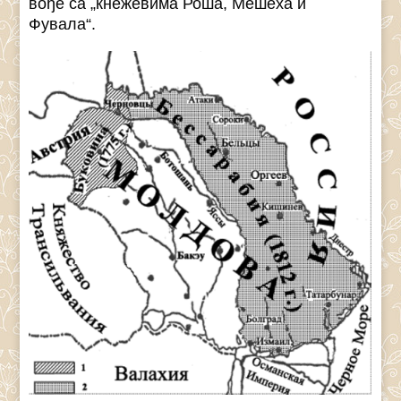
вође са „кнежевима Роша, Мешеха и
Фувала“.