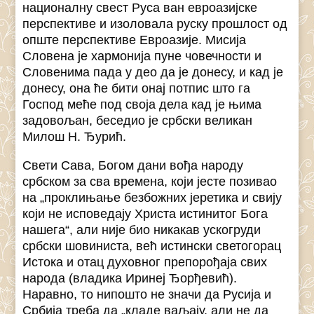
националну свест Руса ван евроазијске
перспективе и изоловала руску прошлост од
опште перспективе Евроазије. Мисија
Словена је хармонија пуне човечности и
Словенима пада у део да је донесу, и кад је
донесу, она ће бити онај потпис што га
Господ меће под своја дела кад је њима
задовољан, беседио је србски великан
Милош Н. Ђурић.
Свети Сава, Богом дани вођа народу
србском за сва времена, који јесте позивао
на „проклињање безбожних јеретика и свију
који не исповедају Христа истинитог Бога
нашега“, али није био никакав ускогруди
србски шовиниста, већ истински светогорац
Истока и отац духовног препорођаја свих
народа (владика Иринеј Ђорђевић).
Наравно, то нипошто не значи да Русија и
Србија треба да „кладе ваљају, али не да