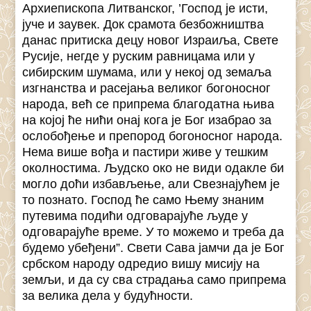
Архиепископа Литванског, ’Господ је исти,
јуче и заувек. Док срамота безбожништва
данас притиска децу новог Израиља, Свете
Русије, негде у руским равницама или у
сибирским шумама, или у некој од земаља
изгнанства и расејања великог богоносног
народа, већ се припрема благодатна њива
на којој ће нићи онај кога је Бог изабрао за
ослобођење и препород богоносног народа.
Нема више вођа и пастири живе у тешким
околностима. Људско око не види одакле би
могло доћи избављење, али Свезнајућем је
то познато. Господ ће само Њему знаним
путевима подићи одговарајуће људе у
одговарајуће време. У то можемо и треба да
будемо убеђени”. Свети Сава јамчи да је Бог
србском народу одредио вишу мисију на
земљи, и да су сва страдања само припрема
за велика дела у будућности.