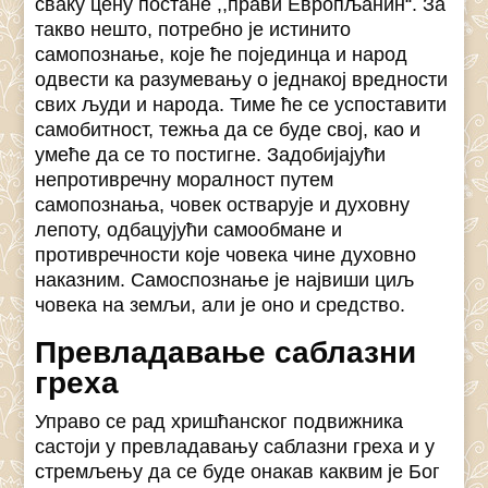
сваку цену постане ,,прави Европљанин“. За
такво нешто, потребно је истинито
самопознање, које ће појединца и народ
одвести ка разумевању о једнакој вредности
свих људи и народа. Тиме ће се успоставити
самобитност, тежња да се буде свој, као и
умеће да се то постигне. Задобијајући
непротивречну моралност путем
самопознања, човек остварује и духовну
лепоту, одбацујући самообмане и
противречности које човека чине духовно
наказним. Самоспознање је највиши циљ
човека на земљи, али је оно и средство.
Превладавање саблазни
греха
Управо се рад хришћанског подвижника
састоји у превладавању саблазни греха и у
стремљењу да се буде онакав каквим је Бог