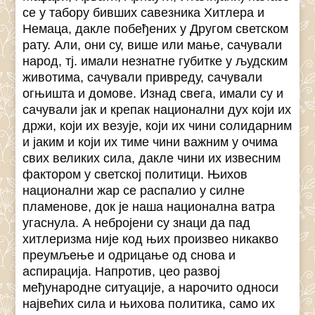
се у табору бивших савезника Хитлера и
Немаца, дакле побеђених у Другом светском
рату. Али, они су, више или мање, сачували
народ, тј. имали незнатне губитке у људским
животима, сачували привреду, сачували
огњишта и домове. Изнад свега, имали су и
сачували јак и крепак национални дух који их
држи, који их везује, који их чини солидарним
и јаким и који их тиме чини важним у очима
свих великих сила, дакле чини их извесним
фактором у светској политици. Њихов
национални жар се распалио у силне
пламенове, док је наша национална ватра
угаснула. А небројени су знаци да пад
хитлеризма није код њих произвео никакво
преумљење и одрицање од снова и
аспирација. Напротив, цео развој
међународне ситуације, а нарочито односи
највећих сила и њихова политика, само их