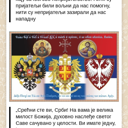
пријатељи били вољни да нас помогну,
нити су непријатељи зазирали да нас
нападну
„Срећни сте ви, Срби! На вама је велика
милост Божија, духовно наслеђе светог
Саве сачувано у целости. Ви имате једну,