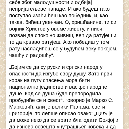
себе због малодушности и одбијај
непријатељеве нападе. И ако будеш тако
поступао изаћи ћеш као победник, и, као
такав, бићеш увенчан. О, хришћанине, ти си
војник Христов у овоме животу, и ниси
позван да спокојно живиш, већ да ратујеш и
то да крваво ратујеш. Ако победиш у том
рату насладићеш се у будућем веку покојем,
чашћу и радошћу“.
„Бојим се да су руски и српски народ у
опасности да изгубе своју душу. Зато први
корак на путу спасења мора бити
национално јединство и васкрс народне
душе. Кад се душа буде препородила,
пробудиће се и свест“, говорио је Марко С.
Марковић, али је велики Палама, свети
Григорије, то лепше описао овако: „Циљ је
да може неко да се врати благодати Божјој и
да изнова освешта унутрашњег човека и да