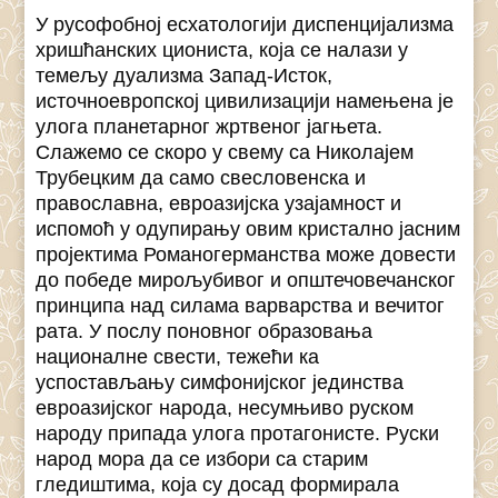
У русофобној есхатологији диспенцијализма
хришћанских циониста, која се налази у
темељу дуализма Запад-Исток,
источноевропској цивилизацији намењена је
улога планетарног жртвеног јагњета.
Слажемо се скоро у свему са Николајем
Трубецким да само свесловенска и
православна, евроазијска узајамност и
испомоћ у одупирању овим кристално јасним
пројектима Романогерманства може довести
до победе мирољубивог и општечовечанског
принципа над силама варварства и вечитог
рата. У послу поновног образовања
националне свести, тежећи ка
успостављању симфонијског јединства
евроазијског народа, несумњиво руском
народу припада улога протагонисте. Руски
народ мора да се избори са старим
гледиштима, која су досад формирала