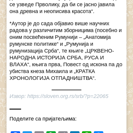
се узведе Прволику, да би се јасно јавила
она древна и неописива красота“.
*Аутор је до сада објавио више научних
радова у различитим зборницима (посебно и
оним посвећеним Румунији – „Анатомија
румунске политике“ и „Румунија и
румунизација Срба“, те књиге „ЦРКВЕНО-
НАРОДНА ИСТОРИЈА СРБА, РУСА И
ВЛАХА“, књига прва, Повест од искона па до
убиства кнеза Михаила и „КРАТКА
ХРОНОЛОГИЈА ОТПАДНИШТВА“.
Извор: https://sloven.org.rs/srb/?p=22065
Поделите са пријатељима: