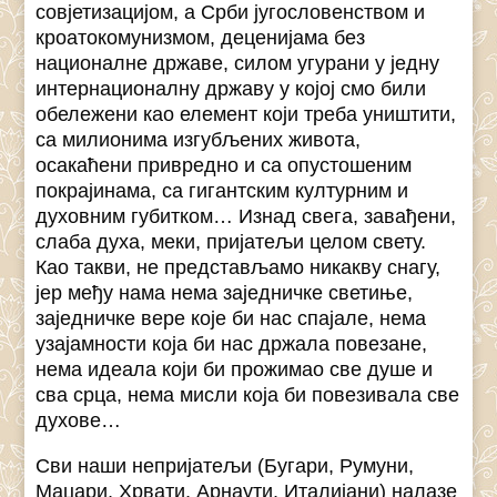
совјетизацијом, а Срби југословенством и
кроатокомунизмом, деценијама без
националне државе, силом угурани у једну
интернационалну државу у којој смо били
обележени као елемент који треба уништити,
са милионима изгубљених живота,
осакаћени привредно и са опустошеним
покрајинама, са гигантским културним и
духовним губитком… Изнад свега, завађени,
слаба духа, меки, пријатељи целом свету.
Као такви, не представљамо никакву снагу,
јер међу нама нема заједничке светиње,
заједничке вере које би нас спајале, нема
узајамности која би нас држала повезане,
нема идеала који би прожимао све душе и
сва срца, нема мисли која би повезивала све
духове…
Сви наши непријатељи (Бугари, Румуни,
Маџари, Хрвати, Арнаути, Италијани) налазе