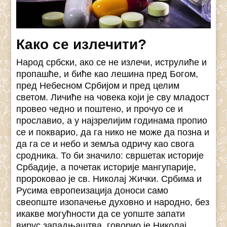
Како се излечити?
Народ србски, ако се не излечи, иструлиће и
пропашће, и биће као лешина пред Богом,
пред Небесном Србијом и пред целим
светом. Личиће на човека који је сву младост
провео чедно и поштено, и прочуо се и
прославио, а у најзрелијим годинама пропио
се и покварио, да га нико не може да позна и
да га се и небо и земља одричу као свога
сродника. То би значило: свршетак историје
Србадије, а почетак историје мангупарије,
пророковао је св. Николај Жички. Србима и
Русима европеизација доноси само
свеопште изопачење духовно и народно, без
икакве могућности да се уопште запати
вирус западњаштва, говорио је Николај