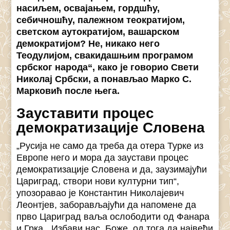
насиљем, освајањем, гордшћу,
себичношћу, палежном теократијом,
светском аутократијом, вашарском
демократијом? Не, никако него
Теодулијом, свакидашњим програмом
србског народа“, како је говорио Свети
Николај Србски, а понављао Марко С.
Марковић после њега.
Зауставити процес
демократизације Словена
„Русија не само да треба да отера Турке из
Европе него и мора да заустави процес
демократизације Словена и да, заузимајући
Цариград, створи нови културни тип“,
упозоравао је Константин Николајевич
Леонтјев, заборављајући да напомене да
прво Цариград ваља ослободити од Фанара
и Грка. „Избави нас, Боже, од тога да највећи