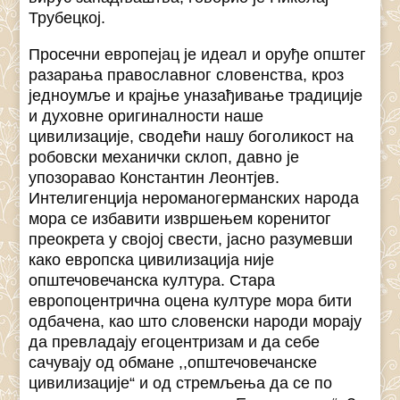
Трубецкој.
Просечни европејац је идеал и оруђе општег
разарања православног словенства, кроз
једноумље и крајње уназађивање традиције
и духовне оригиналности наше
цивилизације, сводећи нашу боголикост на
робовски механички склоп, давно је
упозоравао Константин Леонтјев.
Интелигенција нероманогерманских народа
мора се избавити извршењем коренитог
преокрета у својој свести, јасно разумевши
како европска цивилизација није
општечовечанска култура. Стара
европоцентрична оцена културе мора бити
одбачена, као што словенски народи морају
да превладају егоцентризам и да себе
сачувају од обмане ,,општечовечанске
цивилизације“ и од стремљења да се по