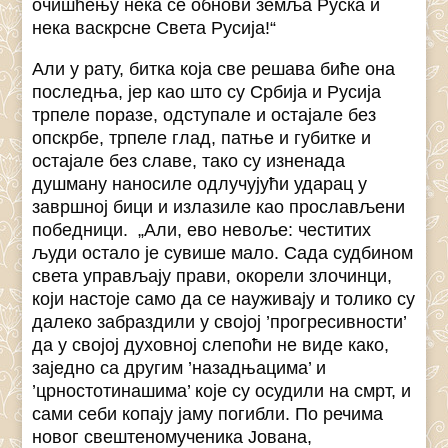
очишћењу нека се обнови земља Руска и
нека васкрсне Света Русија!“
Али у рату, битка која све решава биће она
последња, јер као што су Србија и Русија
трпеле поразе, одступале и остајале без
опскрбе, трпеле глад, патње и губитке и
остајале без славе, тако су изненада
душману наносиле одлучујући ударац у
завршној бици и излазиле као прослављени
победници. „Али, ево невоље: честитих
људи остало је сувише мало. Сада судбином
света управљају прави, окорели злочинци,
који настоје само да се науживају и толико су
далеко забраздили у својој ’прогресивности’
да у својој духовној слепоћи не виде како,
заједно са другим ’назадњацима’ и
’црностотинашима’ које су осудили на смрт, и
сами себи копају јаму погибли. По речима
новог свештеномученика Јована,