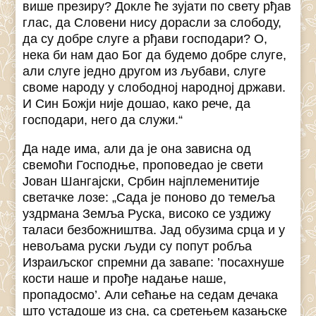
више презиру? Докле ће зујати по свету рђав
глас, да Словени нису дорасли за слободу,
да су добре слуге а рђави господари? О,
нека би нам дао Бог да будемо добре слуге,
али слуге једно другом из љубави, слуге
своме народу у слободној народној држави.
И Син Божји није дошао, како рече, да
господари, него да служи.“
Да наде има, али да је она зависна од
свемоћи Господње, проповедао је свети
Јован Шангајски, Србин најплеменитије
светачке лозе: „Сада је поново до темеља
уздрмана Земља Руска, високо се уздижу
таласи безбожништва. Јад обузима срца и у
невољама руски људи су попут робља
Израиљског спремни да завапе: ’посахнуше
кости наше и прође надање наше,
пропадосмо’. Али сећање на седам дечака
што устадоше из сна, са сретењем казањске