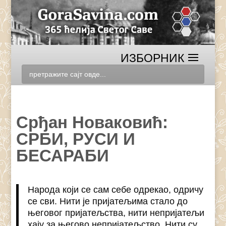
Срђан Новаковић:
СРБИ, РУСИ И
БЕСАРАБИ
Народа који се сам себе одрекао, одричу
се сви. Нити је пријатељима стало до
његовог пријатељства, нити непријатељи
хају за његово непријатељство. Нити су