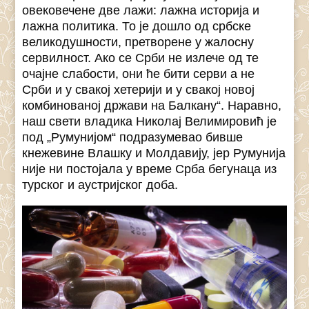
овековечене две лажи: лажна историја и
лажна политика. То је дошло од србске
великодушности, претворене у жалосну
сервилност. Ако се Срби не излече од те
очајне слабости, они ће бити серви а не
Срби и у свакој хетерији и у свакој новој
комбинованој држави на Балкану“. Наравно,
наш свети владика Николај Велимировић је
под „Румунијом“ подразумевао бивше
кнежевине Влашку и Молдавију, јер Румунија
није ни постојала у време Срба бегунаца из
турског и аустријског доба.