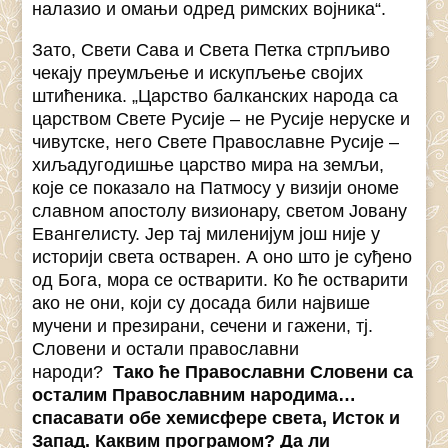
налазио и омањи одред римских војника“.
Зато, Свети Сава и Света Петка стрпљиво
чекају преумљење и искупљење својих
штићеника. „Царство балканских народа са
царством Свете Русије – не Русије неруске и
чивутске, него Свете Православне Русије –
хиљадугодишње царство мира на земљи,
које се показало на Патмосу у визији ономе
славном апостолу визионару, светом Јовану
Евангелисту. Јер тај миленијум још није у
историји света остварен. А оно што је суђено
од Бога, мора се остварити. Ко ће остварити
ако не они, који су досада били највише
мучени и презирани, сечени и гажени, тј.
Словени и остали православни
народи?
Тако ће Православни Словени са
осталим Православним народима…
спасавати обе хемисфере света, Исток и
Запад. Каквим програмом? Да ли