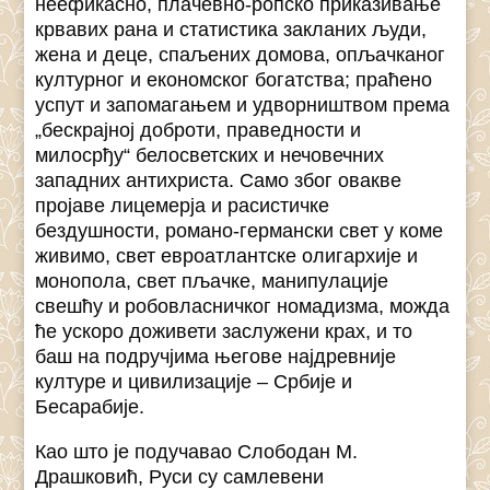
неефикасно, плачевно-ропско приказивање
крвавих рана и статистика закланих људи,
жена и деце, спаљених домова, опљачканог
културног и економског богатства; праћено
успут и запомагањем и удворништвом према
„бескрајној доброти, праведности и
милосрђу“ белосветских и нечовечних
западних антихриста. Само због овакве
пројаве лицемерја и расистичке
бездушности, романо-германски свет у коме
живимо, свет евроатлантске олигархије и
монопола, свет пљачке, манипулације
свешћу и робовласничког номадизма, можда
ће ускоро доживети заслужени крах, и то
баш на подручјима његове најдревније
културе и цивилизације – Србије и
Бесарабије.
Као што је подучавао Слободан М.
Драшковић, Руси су самлевени