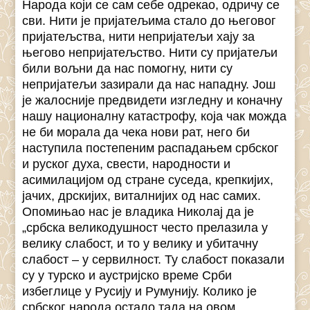
Народа који се сам себе одрекао, одричу се
сви. Нити је пријатељима стало до његовог
пријатељства, нити непријатељи хају за
његово непријатељство. Нити су пријатељи
били вољни да нас помогну, нити су
непријатељи зазирали да нас нападну. Још
је жалосније предвидети изгледну и коначну
нашу националну катастрофу, која чак можда
не би морала да чека нови рат, него би
наступила постепеним распадањем србског
и руског духа, свести, народности и
асимилацијом од стране суседа, крепкијих,
јачих, дрскијих, виталнијих од нас самих.
Опомињао нас је владика Николај да је
„србска великодушност често прелазила у
велику слабост, и то у велику и убитачну
слабост – у сервилност. Ту слабост показали
су у турско и аустријско време Срби
избеглице у Русију и Румунију. Колико је
србског народа остало тада на овом