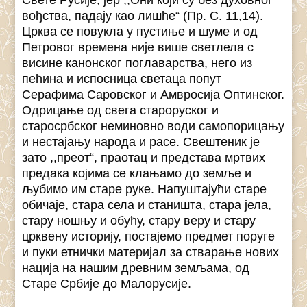
вођства, падају као лишће“ (Пр. С. 11,14).
Црква се повукла у пустиње и шуме и од
Петровог времена није више светлела с
висине канонског поглаварства, него из
пећина и испосница светаца попут
Серафима Саровског и Амвросија Оптинског.
Одрицање од свега староруског и
старосрбског неминовно води самопорицању
и нестајању народа и расе. Свештеник је
зато ,,преот“, праотац и представа мртвих
предака којима се клањамо до земље и
љубимо им старе руке. Напуштајући старе
обичаје, стара села и станишта, стара јела,
стару ношњу и обућу, стару веру и стару
црквену историју, постајемо предмет поруге
и пуки етнички материјал за стварање нових
нација на нашим древним земљама, од
Старе Србије до Малорусије.