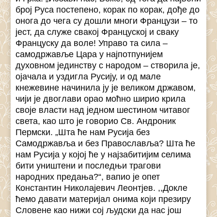
број Руса постепено, корак по корак, дође до
онога до чега су дошли многи Французи – то
јест, да служе свакој Француској и сваку
Француску да воле! Управо та сила –
самодржавље Цара у најпотпунијем
духовном јединству с народом – створила је,
ојачала и уздигла Русију, и од мале
кнежевине начинила ју је великом државом,
чији je двоглави орао моћно шириo крила
своје власти над једном шестином читавог
света, као што је говорио Св. Андроник
Пермски. „Шта ће нам Русија без
Самодржавља и без Православља? Шта ће
нам Русија у којој ће у најзабитијим селима
бити уништени и последњи трагови
народних предања?“, вапио је опет
Константин Николајевич Леонтјев. ,,Докле
ћемо давати материјал онима који презиру
Словене као нижи сој људски да нас још