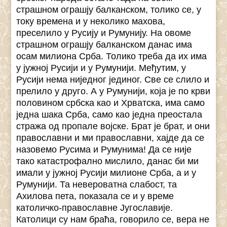
страшном ограшју балканском, толико се, у
току времена и у неколико махова,
преселило у Русију и Румунију. На овоме
страшном ограшју балканском данас има
осам милиона Срба. Толико треба да их има
у јужној Русији и у Румунији. Међутим, у
Русији нема ниједног јединог. Све се слило и
прелило у друго. А у Румунији, која је по крви
половином србска као и Хрватска, има само
једна шака Срба, само као једна преостала
стража од пропале војске. Брат је брат, и они
православни и ми православни, хајде да се
назовемо Русима и Румунима! Да се није
тако катастрофално мислило, данас би ми
имали у јужној Русији милионе Срба, а и у
Румунији. Та невероватна слабост, та
Ахилова пета, показала се и у време
католичко-православне Југославије.
Католици су нам браћа, говорило се, вера не