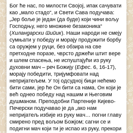
Бог ће нас, по милости Својој, ипак сачувати
као „мало стадо“, и Свети Сава подучава:
„Јер боље је један (да буде) који чини вољу
Господњу, него множине безаконика“
(
Хиландарски типик
). Наши народи не смеју
сумњати у победу и морају продужити борбу
са оружјем у руци, без обзира на све
претходне поразе, чврсто држећи штит вере
и шлем спасења, не испуштајући из руку
духовни мач – реч Божију (
Ефес
. 6, 16-17),
морају победити, тријумфовати над
непријатељем. У тој одсудној бици нећемо
бити сами, јер ће Он бити са нама, Он који је
већ однео победу над нашим и Његовим
душманом. Преподобни Партеније Кијево-
Печерски подучавао је да „ако нам
непријатељ избије из руку мач… погни главу
смирено пред вољом Божјом; сагни се и
подигни мач који ти је испао из руку, прекори