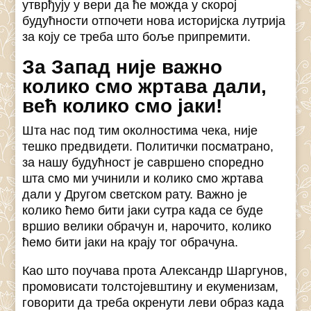
утврђују у вери да ће можда у скорој
будућности отпочети нова историјска лутрија
за коју се треба што боље припремити.
За Запад није важно
кoлико смо жртава дали,
већ колико смо јаки!
Шта нас под тим околностима чека, није
тешко предвидети. Политички посматрано,
за нашу будућност је савршено споредно
шта смо ми учинили и колико смо жртава
дали у Другом светском рату. Важно је
колико ћемо бити јаки сутра када се буде
вршио велики обрачун и, нарочито, колико
ћемо бити јаки на крају тог обрачуна.
Као што поучава прота Александр Шаргунов,
промовисати толстојевштину и екуменизам,
говорити да треба окренути леви образ када