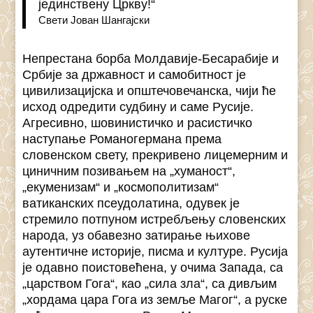
јединствену Цркву!“
Свети Јован Шангајски
Непрестана борба Молдавије-Бесарабије и
Србије за државност и самобитност је
цивилизацијска и општечовечанска, чији ће
исход одредити судбину и саме Русије.
Агресивно, шовинистичко и расистичко
наступање Романогермана према
словенском свету, прекривено лицемерним и
циничним позивањем на „хуманост“,
„екуменизам“ и „космополитизам“
ватиканских псеудолатина, одувек је
стремило потпуном истребљењу словенских
народа, уз обавезно затирање њихове
аутентичне историје, писма и културе. Русија
је одавно поистовећена, у очима Запада, са
„царством Гога“, као „сила зла“, са дивљим
„хордама цара Гога из земље Магог“, а руске