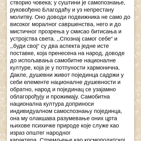
створио човека; у суштини је самопознање,
руковођено Благодаћу и уз непрестану
молитву. Оно доводи подвижника не само до
високог моралног савршенства, него и до
мистичног прозрења у смисао битисања и
устројства света. ,,Спознај самог себе“ и
,,буди свој“ су два аспекта једне исте
поставке, која пренесена на народ, доводе
до испољавања самобитне националне
културе, која је у потпуности хармонична.
Дакле, душевни живот појединца садржи у
себи елементе националне душевности и
обратно, народ и појединац се узајамно
облагорођују и прожимају. Самобитна
национална култура доприноси
индивидуалном самоспознању појединца,
она му олакшава разумевање оних црта
њихове психичке природе које служе као
израз општег народног
карактера. Стремљење као космополитској