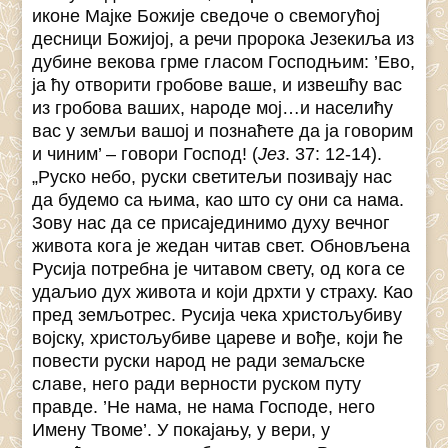
иконе Мајке Божије сведоче о свемогућој
десници Божијој, а речи пророка Језекиља из
дубине векова грме гласом Господњим: ’Ево,
ја ћу отворити гробове ваше, и извешћу вас
из гробова ваших, народе мој…и населићу
вас у земљи вашој и познаћете да ја говорим
и чиним’ – говори Господ! (
Јез
. 37: 12-14).
„Руско небо, руски светитељи позивају нас
да будемо са њима, као што су они са нама.
Зову нас да се присајединимо духу вечног
живота кога је жедан читав свет. Обновљена
Русија потребна је читавом свету, од кога се
удаљио дух живота и који дрхти у страху. Као
пред земљотрес. Русија чека христољубиву
војску, христољубиве цареве и вође, који ће
повести руски народ не ради земаљске
славе, него ради верности руском путу
правде. ’Не нама, не нама Господе, него
Имену Твоме’. У покајању, у вери, у