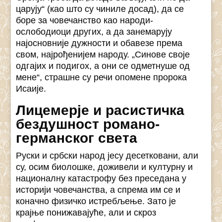
царују“ (као што су чиниле досад), да се
боре за човечанство као народи-
ослободиоци других, а да занемарују
најосновније дужности и обавезе према
свом, најрођенијем народу. „Синове своје
одгајих и подигох, а они се одметнуше од
мене“, страшне су речи опомене пророка
Исаије.
Лицемерје и расистичка
бездушност романо-
германског света
Руски и србски народ јесу десетковани, али
су, осим биолошке, доживели и културну и
националну катастрофу без преседана у
историји човечанства, а спрема им се и
коначно физичко истребљење. Зато је
крајње понижавајуће, али и скроз