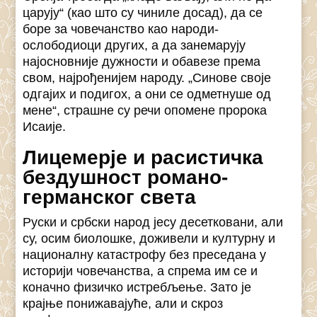
царују“ (као што су чиниле досад), да се
боре за човечанство као народи-
ослободиоци других, а да занемарују
најосновније дужности и обавезе према
свом, најрођенијем народу. „Синове своје
одгајих и подигох, а они се одметнуше од
мене“, страшне су речи опомене пророка
Исаије.
Лицемерје и расистичка
бездушност романо-
германског света
Руски и србски народ јесу десетковани, али
су, осим биолошке, доживели и културну и
националну катастрофу без преседана у
историји човечанства, а спрема им се и
коначно физичко истребљење. Зато је
крајње понижавајуће, али и скроз