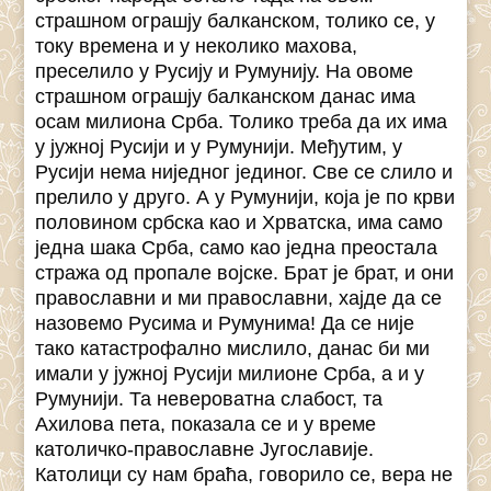
страшном ограшју балканском, толико се, у
току времена и у неколико махова,
преселило у Русију и Румунију. На овоме
страшном ограшју балканском данас има
осам милиона Срба. Толико треба да их има
у јужној Русији и у Румунији. Међутим, у
Русији нема ниједног јединог. Све се слило и
прелило у друго. А у Румунији, која је по крви
половином србска као и Хрватска, има само
једна шака Срба, само као једна преостала
стража од пропале војске. Брат је брат, и они
православни и ми православни, хајде да се
назовемо Русима и Румунима! Да се није
тако катастрофално мислило, данас би ми
имали у јужној Русији милионе Срба, а и у
Румунији. Та невероватна слабост, та
Ахилова пета, показала се и у време
католичко-православне Југославије.
Католици су нам браћа, говорило се, вера не