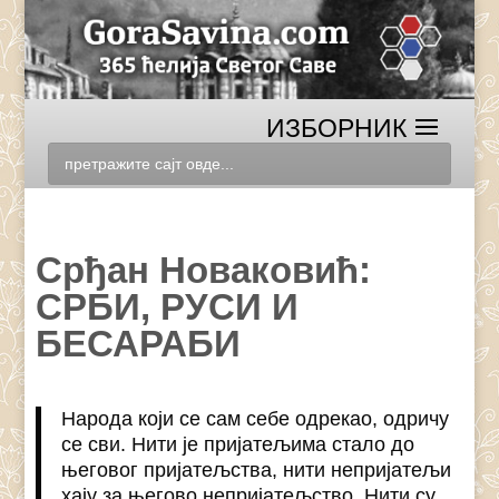
Срђан Новаковић:
СРБИ, РУСИ И
БЕСАРАБИ
Народа који се сам себе одрекао, одричу
се сви. Нити је пријатељима стало до
његовог пријатељства, нити непријатељи
хају за његово непријатељство. Нити су