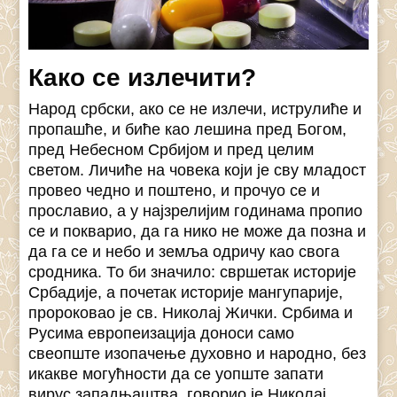
Како се излечити?
Народ србски, ако се не излечи, иструлиће и
пропашће, и биће као лешина пред Богом,
пред Небесном Србијом и пред целим
светом. Личиће на човека који је сву младост
провео чедно и поштено, и прочуо се и
прославио, а у најзрелијим годинама пропио
се и покварио, да га нико не може да позна и
да га се и небо и земља одричу као свога
сродника. То би значило: свршетак историје
Србадије, а почетак историје мангупарије,
пророковао је св. Николај Жички. Србима и
Русима европеизација доноси само
свеопште изопачење духовно и народно, без
икакве могућности да се уопште запати
вирус западњаштва, говорио је Николај