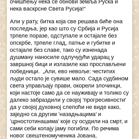
очишћењу нека се обнови земља Руска и
нека васкрсне Света Русија!“
Али у рату, битка која све решава биће она
последња, јер као што су Србија и Русија
трпеле поразе, одступале и остајале без
опскрбе, трпеле глад, патње и губитке и
остајале без славе, тако су изненада
душману наносиле одлучујући ударац у
завршној бици и излазиле као прослављени
победници. „Али, ево невоље: честитих
људи остало је сувише мало. Сада судбином
света управљају прави, окорели злочинци,
који настоје само да се науживају и толико су
далеко забраздили у својој ’прогресивности’
да у својој духовној слепоћи не виде како,
заједно са другим ’назадњацима’ и
’црностотинашима’ које су осудили на смрт, и
сами себи копају јаму погибли. По речима
новог свештеномученика Јована,