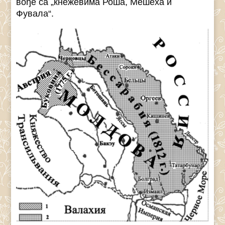
вође са „кнежевима Роша, Мешеха и
Фувала“.