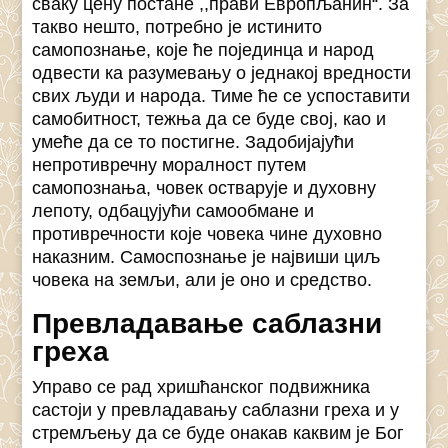
сваку цену постане ,,прави Европљанин“. За
такво нешто, потребно је истинито
самопознање, које ће појединца и народ
одвести ка разумевању о једнакој вредности
свих људи и народа. Тиме ће се успоставити
самобитност, тежња да се буде свој, као и
умеће да се то постигне. Задобијајући
непротивречну моралност путем
самопознања, човек остварује и духовну
лепоту, одбацујући самообмане и
противречности које човека чине духовно
наказним. Самоспознање је највиши циљ
човека на земљи, али је оно и средство.
Превладавање саблазни
греха
Управо се рад хришћанског подвижника
састоји у превладавању саблазни греха и у
стремљењу да се буде онакав каквим је Бог