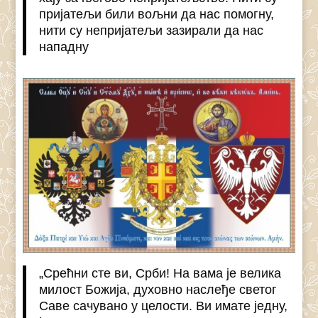
пријатељи били вољни да нас помогну,
нити су непријатељи зазирали да нас
нападну
„Срећни сте ви, Срби! На вама је велика
милост Божија, духовно наслеђе светог
Саве сачувано у целости. Ви имате једну,