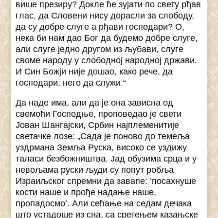
више презиру? Докле ће зујати по свету рђав
глас, да Словени нису дорасли за слободу,
да су добре слуге а рђави господари? О,
нека би нам дао Бог да будемо добре слуге,
али слуге једно другом из љубави, слуге
своме народу у слободној народној држави.
И Син Божји није дошао, како рече, да
господари, него да служи.“
Да наде има, али да је она зависна од
свемоћи Господње, проповедао је свети
Јован Шангајски, Србин најплеменитије
светачке лозе: „Сада је поново до темеља
уздрмана Земља Руска, високо се уздижу
таласи безбожништва. Јад обузима срца и у
невољама руски људи су попут робља
Израиљског спремни да завапе: ’посахнуше
кости наше и прође надање наше,
пропадосмо’. Али сећање на седам дечака
што устадоше из сна, са сретењем казањске