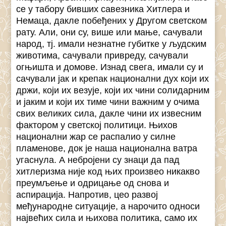
се у табору бивших савезника Хитлера и
Немаца, дакле побеђених у Другом светском
рату. Али, они су, више или мање, сачували
народ, тј. имали незнатне губитке у људским
животима, сачували привреду, сачували
огњишта и домове. Изнад свега, имали су и
сачували јак и крепак национални дух који их
држи, који их везује, који их чини солидарним
и јаким и који их тиме чини важним у очима
свих великих сила, дакле чини их извесним
фактором у светској политици. Њихов
национални жар се распалио у силне
пламенове, док је наша национална ватра
угаснула. А небројени су знаци да пад
хитлеризма није код њих произвео никакво
преумљење и одрицање од снова и
аспирација. Напротив, цео развој
међународне ситуације, а нарочито односи
највећих сила и њихова политика, само их