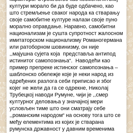
култури морало би да буде одбачено, као
што стремљење сваког народа ка стварању
своје самобитне културе налази своје пуно
морално оправдање. Наравно, самобитни
национализам је сушта супротност жалосном
имитаторском национализму Романогермана
или ратоборном шовинизму, он није
,,мајушна сујета која представља антипод
истинитог самопознања“. Наводећи као
пример препреке истинског самопознања –
шаблонско обележје које је неки народ из
одређених разлога себи приписао и због
којег не жели да га се одрекне, Николај
Трубецкој наводи Румуне, чији је ,,смер
културног деловања у значајној мери
условљен тиме што они сматрају себе
,,романским народом“ на основу тога што се
међу елементима из којих је стварана
румунска државност у давним временима