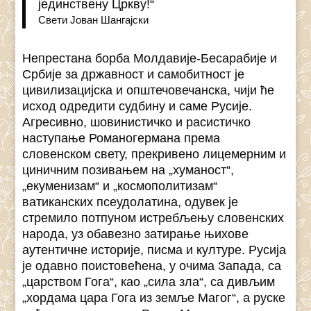
јединствену Цркву!“
Свети Јован Шангајски
Непрестана борба Молдавије-Бесарабије и
Србије за државност и самобитност је
цивилизацијска и општечовечанска, чији ће
исход одредити судбину и саме Русије.
Агресивно, шовинистичко и расистичко
наступање Романогермана према
словенском свету, прекривено лицемерним и
циничним позивањем на „хуманост“,
„екуменизам“ и „космополитизам“
ватиканских псеудолатина, одувек је
стремило потпуном истребљењу словенских
народа, уз обавезно затирање њихове
аутентичне историје, писма и културе. Русија
је одавно поистовећена, у очима Запада, са
„царством Гога“, као „сила зла“, са дивљим
„хордама цара Гога из земље Магог“, а руске