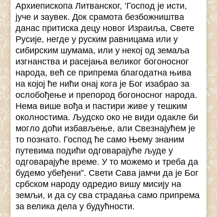
Архиепископа Литванског, ’Господ је исти,
јуче и заувек. Док срамота безбожништва
данас притиска децу новог Израиља, Свете
Русије, негде у руским равницама или у
сибирским шумама, или у некој од земаља
изгнанства и расејања великог богоносног
народа, већ се припрема благодатна њива
на којој ће нићи онај кога је Бог изабрао за
ослобођење и препород богоносног народа.
Нема више вођа и пастири живе у тешким
околностима. Људско око не види одакле би
могло доћи избављење, али Свезнајућем је
то познато. Господ ће само Њему знаним
путевима подићи одговарајуће људе у
одговарајуће време. У то можемо и треба да
будемо убеђени”. Свети Сава јамчи да је Бог
србском народу одредио вишу мисију на
земљи, и да су сва страдања само припрема
за велика дела у будућности.