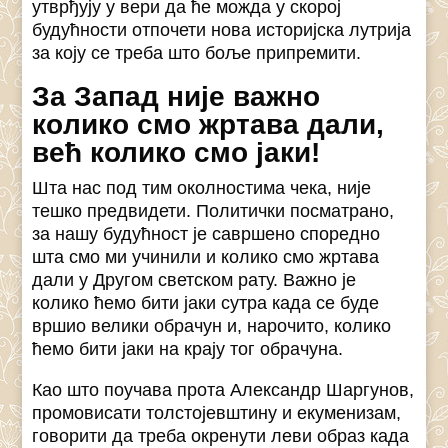
утврђују у вери да ће можда у скорој
будућности отпочети нова историјска лутрија
за коју се треба што боље припремити.
За Запад није важно
кoлико смо жртава дали,
већ колико смо јаки!
Шта нас под тим околностима чека, није
тешко предвидети. Политички посматрано,
за нашу будућност је савршено споредно
шта смо ми учинили и колико смо жртава
дали у Другом светском рату. Важно је
колико ћемо бити јаки сутра када се буде
вршио велики обрачун и, нарочито, колико
ћемо бити јаки на крају тог обрачуна.
Као што поучава прота Александр Шаргунов,
промовисати толстојевштину и екуменизам,
говорити да треба окренути леви образ када