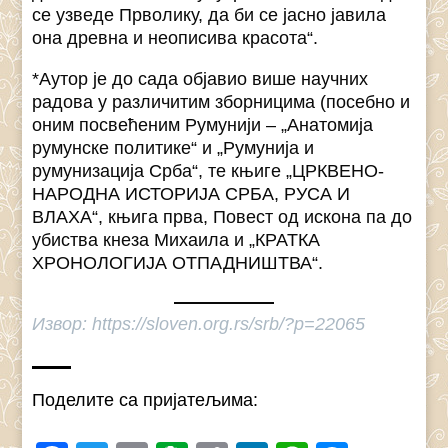
се узведе Прволику, да би се јасно јавила
она древна и неописива красота“.
*Аутор је до сада објавио више научних
радова у различитим зборницима (посебно и
оним посвећеним Румунији – „Анатомија
румунске политике“ и „Румунија и
румунизација Срба“, те књиге „ЦРКВЕНО-
НАРОДНА ИСТОРИЈА СРБА, РУСА И
ВЛАХА“, књига прва, Повест од искона па до
убиства кнеза Михаила и „КРАТКА
ХРОНОЛОГИЈА ОТПАДНИШТВА“.
Извор: https://sloven.org.rs/srb/?p=22065
Поделите са пријатељима: