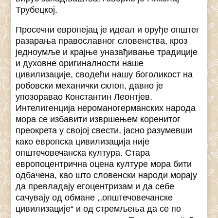
Трубецкој.
Просечни европејац је идеал и оруђе општег
разарања православног словенства, кроз
једноумље и крајње уназађивање традиције
и духовне оригиналности наше
цивилизације, сводећи нашу боголикост на
робовски механички склоп, давно је
упозоравао Константин Леонтјев.
Интелигенција нероманогерманских народа
мора се избавити извршењем коренитог
преокрета у својој свести, јасно разумевши
како европска цивилизација није
општечовечанска култура. Стара
европоцентрична оцена културе мора бити
одбачена, као што словенски народи морају
да превладају егоцентризам и да себе
сачувају од обмане ,,општечовечанске
цивилизације“ и од стремљења да се по