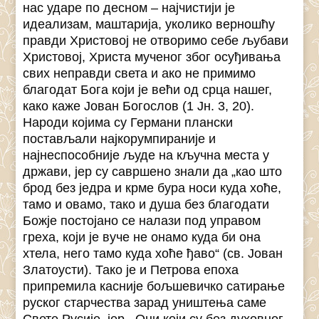
нас ударе по десном – најчистији је
идеализам, маштарија, уколико верношћу
правди Христовој не отворимо себе љубави
Христовој, Христа мученог због осуђивања
свих неправди света и ако не примимо
благодат Бога који је већи од срца нашег,
како каже Јован Богослов (1 Јн. 3, 20).
Народи којима су Германи плански
постављали најкорумпираније и
најнеспособније људе на кључна места у
држави, јер су савршено знали да „као што
брод без једра и крме бура носи куда хоће,
тамо и овамо, тако и душа без благодати
Божје постојано се налази под управом
греха, који је вуче не онамо куда би она
хтела, него тамо куда хоће ђаво“ (св. Јован
Златоусти). Тако је и Петрова епоха
припремила касније бољшевичко сатирање
руског старчества зарад уништења саме
Свете Русије, јер ,,Они који су без духовног