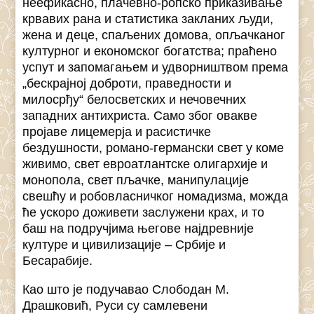
неефикасно, плачевно-ропско приказивање
крвавих рана и статистика закланих људи,
жена и деце, спаљених домова, опљачканог
културног и економског богатства; праћено
успут и запомагањем и удворништвом према
„бескрајној доброти, праведности и
милосрђу“ белосветских и нечовечних
западних антихриста. Само због овакве
пројаве лицемерја и расистичке
бездушности, романо-германски свет у коме
живимо, свет евроатлантске олигархије и
монопола, свет пљачке, манипулације
свешћу и робовласничког номадизма, можда
ће ускоро доживети заслужени крах, и то
баш на подручјима његове најдревније
културе и цивилизације – Србије и
Бесарабије.
Као што је подучавао Слободан М.
Драшковић, Руси су самлевени