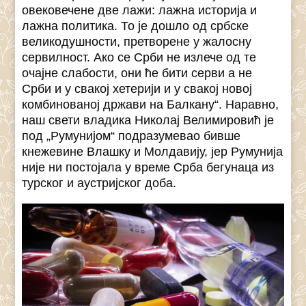
овековечене две лажи: лажна историја и
лажна политика. То је дошло од србске
великодушности, претворене у жалосну
сервилност. Ако се Срби не излече од те
очајне слабости, они ће бити серви а не
Срби и у свакој хетерији и у свакој новој
комбинованој држави на Балкану“. Наравно,
наш свети владика Николај Велимировић је
под „Румунијом“ подразумевао бивше
кнежевине Влашку и Молдавију, јер Румунија
није ни постојала у време Срба бегунаца из
турског и аустријског доба.