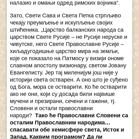
налазио и омањи одред римских војника“.
Зато, Свети Сава и Света Петка стрпљиво
чекају преумљење и искупљење својих
штићеника. „Царство балканских народа са
царством Свете Русије – не Русије неруске и
чивутске, него Свете Православне Русије –
хиљадугодишње царство мира на земљи,
које се показало на Патмосу у визији ономе
славном апостолу визионару, светом Јовану
Евангелисту. Јер тај миленијум још није у
историји света остварен. А оно што је суђено
од Бога, мора се остварити. Ко ће остварити
ако не они, који су досада били највише
мучени и презирани, сечени и гажени, тј.
Словени и остали православни
народи?
Тако ће Православни Словени са
осталим Православним народима…
спасавати обе хемисфере света, Исток и
Запад. Каквим програмом? Да ли