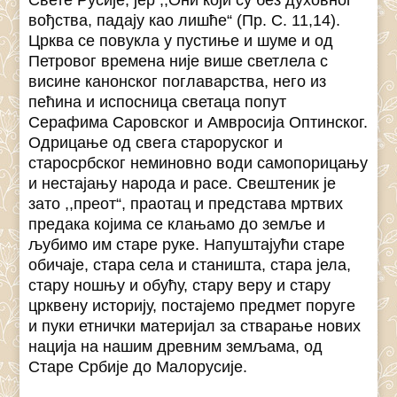
вођства, падају као лишће“ (Пр. С. 11,14).
Црква се повукла у пустиње и шуме и од
Петровог времена није више светлела с
висине канонског поглаварства, него из
пећина и испосница светаца попут
Серафима Саровског и Амвросија Оптинског.
Одрицање од свега староруског и
старосрбског неминовно води самопорицању
и нестајању народа и расе. Свештеник је
зато ,,преот“, праотац и представа мртвих
предака којима се клањамо до земље и
љубимо им старе руке. Напуштајући старе
обичаје, стара села и станишта, стара јела,
стару ношњу и обућу, стару веру и стару
црквену историју, постајемо предмет поруге
и пуки етнички материјал за стварање нових
нација на нашим древним земљама, од
Старе Србије до Малорусије.