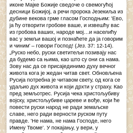
иконе Мајке Божије сведоче о свемогућој
десници Божијој, а речи пророка Језекиља из
дубине векова грме гласом Господњим: ’Ево,
ја ћу отворити гробове ваше, и извешћу вас
из гробова ваших, народе мој…и населићу
вас у земљи вашој и познаћете да ја говорим
и чиним’ – говори Господ! (
Јез
. 37: 12-14).
„Руско небо, руски светитељи позивају нас
да будемо са њима, као што су они са нама.
Зову нас да се присајединимо духу вечног
живота кога је жедан читав свет. Обновљена
Русија потребна је читавом свету, од кога се
удаљио дух живота и који дрхти у страху. Као
пред земљотрес. Русија чека христољубиву
војску, христољубиве цареве и вође, који ће
повести руски народ не ради земаљске
славе, него ради верности руском путу
правде. ’Не нама, не нама Господе, него
Имену Твоме’. У покајању, у вери, у