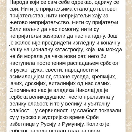
Народа који се сам себе одрекао, одричу се
сви. Нити је пријатељима стало до његовог
пријатељства, нити непријатељи хају за
његово непријатељство. Нити су пријатељи
били вољни да нас помогну, нити су
непријатељи зазирали да нас нападну. Још
је жалосније предвидети изгледну и коначну
нашу националну катастрофу, која чак можда
не би морала да чека нови рат, него би
наступила постепеним распадањем србског
и руског духа, свести, народности и
асимилацијом од стране суседа, крепкијих,
јачих, дрскијих, виталнијих од нас самих.
Опомињао нас је владика Николај да је
„србска великодушност често прелазила у
велику слабост, и то у велику и убитачну
слабост – у сервилност. Ту слабост показали
су у турско и аустријско време Срби
избеглице у Русију и Румунију. Колико је
србског народа остало тада на овом