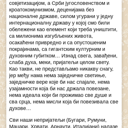
совјетизацијом, а Срби југословенством и
кроатокомунизмом, деценијама без
националне државе, силом угурани у једну
интернационалну државу у којој смо били
обележени као елемент који треба уништити,
са милионима изгубљених живота,
осакаћени привредно и са опустошеним
покрајинама, са гигантским културним и
духовним губитком… Изнад свега, завађени,
слаба духа, меки, пријатељи целом свету.
Као такви, не представљамо никакву снагу,
јер међу нама нема заједничке светиње,
заједничке вере које би нас спајале, нема
узајамности која би нас држала повезане,
нема идеала који би прожимао све душе и
сва срца, нема мисли која би повезивала све
духове…
Сви наши непријатељи (Бугари, Румуни,
Маџари, Хрвати, Арнаути, Италијани) налазе