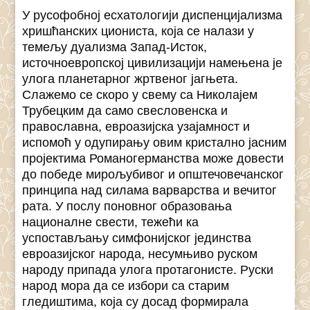
У русофобној есхатологији диспенцијализма
хришћанских циониста, која се налази у
темељу дуализма Запад-Исток,
источноевропској цивилизацији намењена је
улога планетарног жртвеног јагњета.
Слажемо се скоро у свему са Николајем
Трубецким да само свесловенска и
православна, евроазијска узајамност и
испомоћ у одупирању овим кристално јасним
пројектима Романогерманства може довести
до победе мирољубивог и општечовечанског
принципа над силама варварства и вечитог
рата. У послу поновног образовања
националне свести, тежећи ка
успостављању симфонијског јединства
евроазијског народа, несумњиво руском
народу припада улога протагонисте. Руски
народ мора да се избори са старим
гледиштима, која су досад формирала