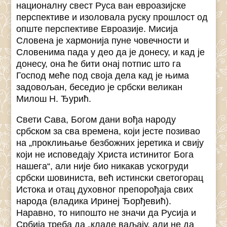
националну свест Руса ван евроазијске
перспективе и изоловала руску прошлост од
опште перспективе Евроазије. Мисија
Словена је хармонија пуне човечности и
Словенима пада у део да је донесу, и кад је
донесу, она ће бити онај потпис што га
Господ меће под своја дела кад је њима
задовољан, беседио је србски великан
Милош Н. Ђурић.
Свети Сава, Богом дани вођа народу
србском за сва времена, који јесте позивао
на „проклињање безбожних јеретика и свију
који не исповедају Христа истинитог Бога
нашега“, али није био никакав ускогруди
србски шовиниста, већ истински светогорац
Истока и отац духовног препорођаја свих
народа (владика Иринеј Ђорђевић).
Наравно, то нипошто не значи да Русија и
Србија треба да „кладе ваљају, али не да