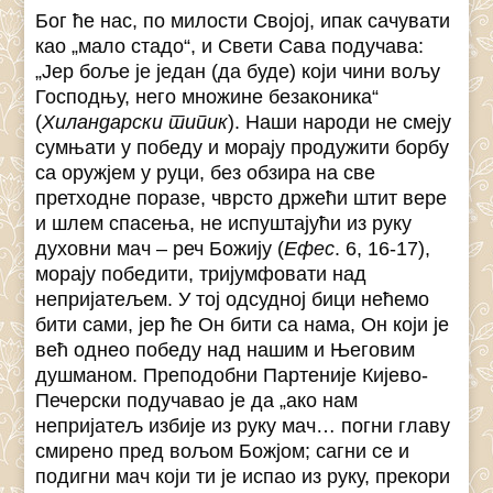
Бог ће нас, по милости Својој, ипак сачувати
као „мало стадо“, и Свети Сава подучава:
„Јер боље је један (да буде) који чини вољу
Господњу, него множине безаконика“
(
Хиландарски типик
). Наши народи не смеју
сумњати у победу и морају продужити борбу
са оружјем у руци, без обзира на све
претходне поразе, чврсто држећи штит вере
и шлем спасења, не испуштајући из руку
духовни мач – реч Божију (
Ефес
. 6, 16-17),
морају победити, тријумфовати над
непријатељем. У тој одсудној бици нећемо
бити сами, јер ће Он бити са нама, Он који је
већ однео победу над нашим и Његовим
душманом. Преподобни Партеније Кијево-
Печерски подучавао је да „ако нам
непријатељ избије из руку мач… погни главу
смирено пред вољом Божјом; сагни се и
подигни мач који ти је испао из руку, прекори