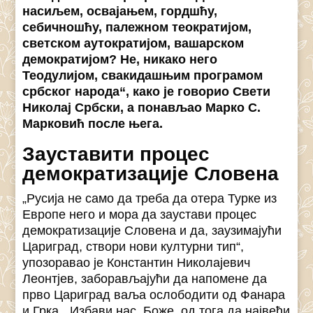
насиљем, освајањем, гордшћу,
себичношћу, палежном теократијом,
светском аутократијом, вашарском
демократијом? Не, никако него
Теодулијом, свакидашњим програмом
србског народа“, како је говорио Свети
Николај Србски, а понављао Марко С.
Марковић после њега.
Зауставити процес
демократизације Словена
„Русија не само да треба да отера Турке из
Европе него и мора да заустави процес
демократизације Словена и да, заузимајући
Цариград, створи нови културни тип“,
упозоравао је Константин Николајевич
Леонтјев, заборављајући да напомене да
прво Цариград ваља ослободити од Фанара
и Грка. „Избави нас, Боже, од тога да највећи