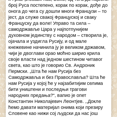
број Руса постепено, корак по корак, дође до
онога до чега су дошли многи Французи – то
јест, да служе свакој Француској и сваку
Француску да воле! Управо та сила –
самодржавље Цара у најпотпунијем
духовном јединству с народом – створила је,
ојачала и уздигла Русију, и од мале
кнежевине начинила ју је великом државом,
чији je двоглави орао моћно шириo крила
своје власти над једном шестином читавог
света, као што је говорио Св. Андроник
Пермски. „Шта ће нам Русија без
Самодржавља и без Православља? Шта ће
нам Русија у којој ће у најзабитијим селима
бити уништени и последњи трагови
народних предања?“, вапио је опет
Константин Николајевич Леонтјев. ,,Докле
ћемо давати материјал онима који презиру
Словене као нижи сој људски да нас још