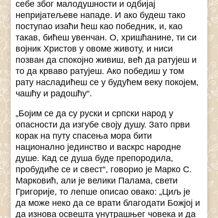
себе због малодушности и одбијај
непријатељеве нападе. И ако будеш тако
поступао изаћи ћеш као победник, и, као
такав, бићеш увенчан. О, хришћанине, ти си
војник Христов у овоме животу, и ниси
позван да спокојно живиш, већ да ратујеш и
то да крваво ратујеш. Ако победиш у том
рату насладићеш се у будућем веку покојем,
чашћу и радошћу“.
„Бојим се да су руски и српски народ у
опасности да изгубе своју душу. Зато први
корак на путу спасења мора бити
национално јединство и васкрс народне
душе. Кад се душа буде препородила,
пробудиће се и свест“, говорио је Марко С.
Марковић, али је велики Палама, свети
Григорије, то лепше описао овако: „Циљ је
да може неко да се врати благодати Божјој и
да изнова освешта унутрашњег човека и да