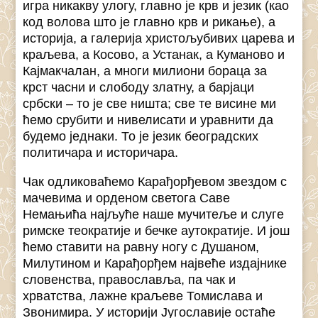
игра никакву улогу, главно је крв и језик (као
код волова што је главно крв и рикање), а
историја, а галерија христољубивих царева и
краљева, а Косово, а Устанак, а Куманово и
Кајмакчалан, а многи милиони бораца за
крст часни и слободу златну, а барјаци
србски – то је све ништа; све те висине ми
ћемо срубити и нивелисати и уравнити да
будемо једнаки. То је језик београдских
политичара и историчара.
Чак одликоваћемо Карађорђевом звездом с
мачевима и орденом светога Саве
Немањића најљуће наше мучитеље и слуге
римске теократије и бечке аутократије. И још
ћемо ставити на равну ногу с Душаном,
Милутином и Карађорђем највеће издајнике
словенства, православља, па чак и
хрватства, лажне краљеве Томислава и
Звонимира. У историји Југославије остаће