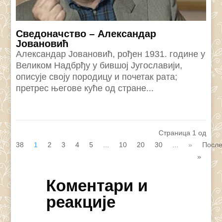
Сведоначство – Александар
Јовановић
Александар Јовановић, рођен 1931. године у
Великом Надбрђу у бившој Југославији,
описује своју породицу и почетак рата;
претрес његове куће од стране...
Страница 1 од
38
1
2
3
4
5
...
10
20
30
...
»
Посл
»
Коментари и
реакције