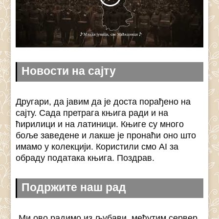
Новости на сајту
Другари, да јавим да је доста порађено на
сајту. Сада претрага књига ради и на
ћирилици и на латиници. Књиге су много
боље заведене и лакше је пронаћи оно што
имамо у колекцији. Користили смо AI за
обраду података књига. Поздрав.
Подржите наш рад
Ми ово радимо из љубави, међутим сервер,