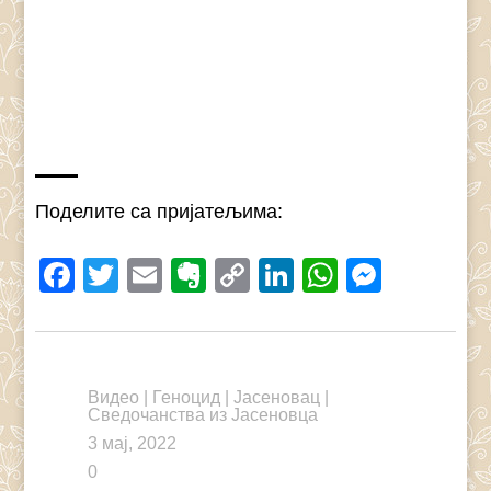
Поделите са пријатељима:
Facebook
Twitter
Email
Evernote
Copy
LinkedIn
WhatsAp
Messe
Link
Видео
|
Геноцид
|
Јасеновац
|
Сведочанства из Јасеновца
3 мај, 2022
0