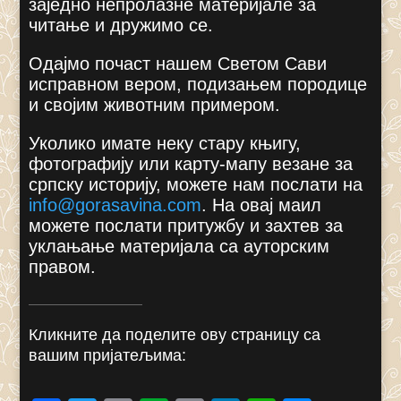
заједно непролазне материјале за
читање и дружимо се.
Одајмо почаст нашем Светом Сави
исправном вером, подизањем породице
и својим животним примером.
Уколико имате неку стару књигу,
фотографију или карту-мапу везане за
српску историју, можете нам послати на
info@gorasavina.com
.
На овај маил
можете послати притужбу и захтев за
уклањање материјала са ауторским
правом.
Кликните да поделите ову страницу са
вашим пријатељима: