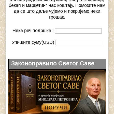
бекап и маркетинг нас коштају. Помозите нам
да се што даље чујемо и покријемо неки
трошак.
Нека реч подршке :
Упишите суму(USD)
Законоправило Светог Саве