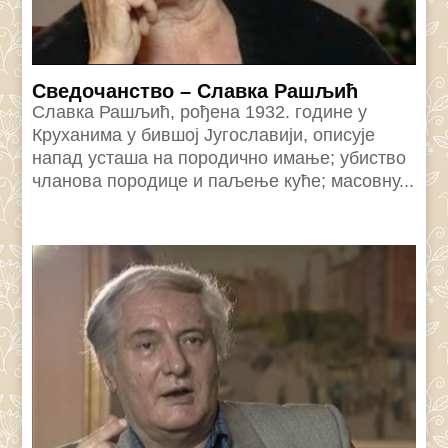
Сведочанство – Славка Рашљић
Славка Рашљић, рођена 1932. године у
Круханима у бившој Југославији, описује
напад усташа на породично имање; убиство
чланова породице и паљење куће; масовну...