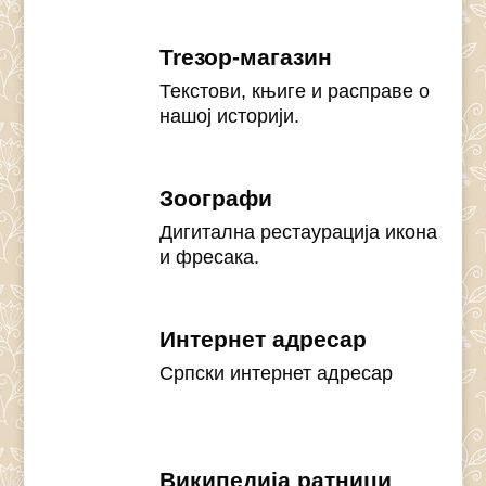
Treзор-магазин
Текстови, књиге и расправе о
нашој историји.
Зоографи
Дигитална рестаурација икона
и фресака.
Интернет адресар
Српски интернет адресар
Википедија ратници