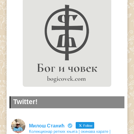
Twitter!
Милош Станић
Follow
Колекционар ретких књига | окинава карате |