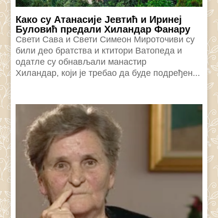
Како су Атанасије Јевтић и Иринеј
Буловић предали Хиландар Фанару
Свети Сава и Свети Симеон Мироточиви су
били део братства и ктитори Ватопеда и
одатле су обнављали манастир
Хиландар, који је требао да буде подређен...