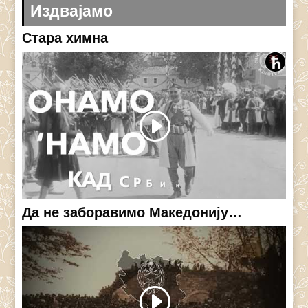
Издвајамо
Стара химна
Да не заборавимо Македонију…