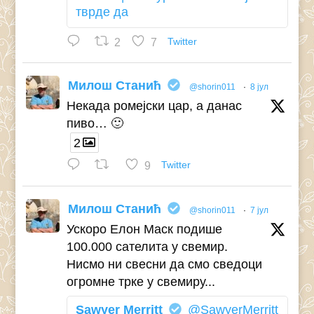
тврде да
2
7
Twitter
Милош Станић
@shorin011
·
8 јул
Некада ромејски цар, а данас
пиво… 🙂
2
9
Twitter
Милош Станић
@shorin011
·
7 јул
Ускоро Елон Маск подише
100.000 сателита у свемир.
Нисмо ни свесни да смо сведоци
огромне трке у свемиру...
Sawyer Merritt
@SawyerMerritt