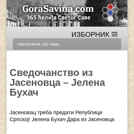
Сведочанство из
Јасеновца – Јелена
Бухач
Јасеновац треба предати Републици
Српској! Јелена Бухач Дара из Јасеновца