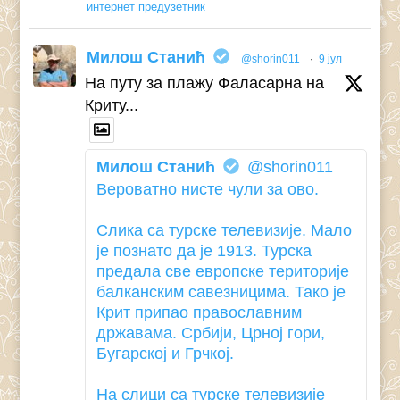
интернет предузетник
Милош Станић
@shorin011
·
9 јул
На путу за плажу Фаласарна на
Криту...
Милош Станић
@shorin011
Вероватно нисте чули за ово.
Слика са турске телевизије. Мало
је познато да је 1913. Турска
предала све европске територије
балканским савезницима. Тако је
Крит припао православним
државама. Србији, Црној гори,
Бугарској и Грчкој.
На слици са турске телевизије