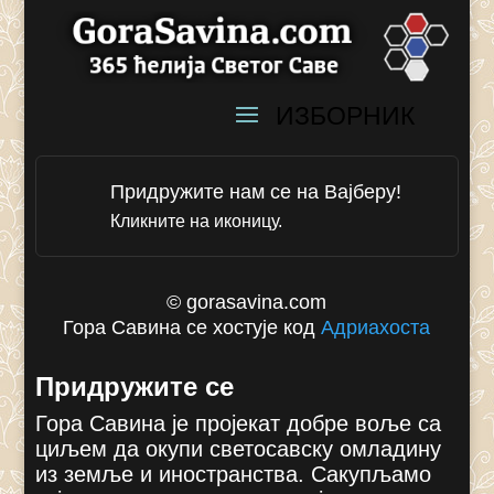
Придружите нам се на Вајберу!
Кликните на иконицу.
© gorasavina.com
Гора Савина се хостује код
Адриахоста
Придружите се
Гора Савина је пројекат добре воље са
циљем да окупи светосавску омладину
из земље и иностранства. Сакупљамо