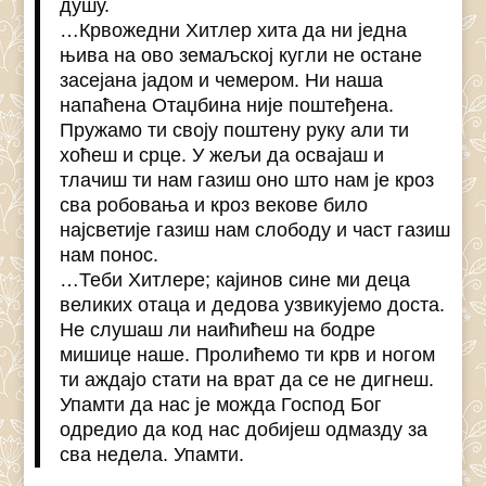
душу.
…Крвожедни Хитлер хита да ни једна
њива на ово земаљској кугли не остане
засејана јадом и чемером. Ни наша
напаћена Отаџбина није поштеђена.
Пружамо ти своју поштену руку али ти
хоћеш и срце. У жељи да освајаш и
тлачиш ти нам газиш оно што нам је кроз
сва робовања и кроз векове било
најсветије газиш нам слободу и част газиш
нам понос.
…Теби Хитлере; кајинов сине ми деца
великих отаца и дедова узвикујемо доста.
Не слушаш ли наићићеш на бодре
мишице наше. Пролићемо ти крв и ногом
ти аждајо стати на врат да се не дигнеш.
Упамти да нас је можда Господ Бог
одредио да код нас добијеш одмазду за
сва недела. Упамти.