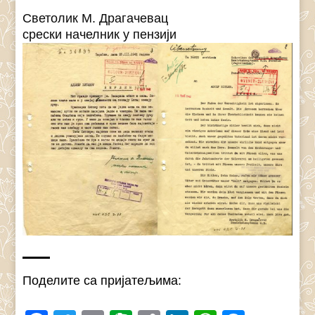
Светолик М. Драгачевац
срески начелник у пензији
Поделите са пријатељима: