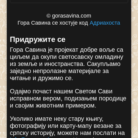
© gorasavina.com
Гора Савина се хостује код
Адриахоста
Придружите се
Гора Савина је пројекат добре воље са
циљем да окупи светосавску омладину
из земље и иностранства. Сакупљамо
заједно непролазне материјале за
читање и дружимо се.
Одајмо почаст нашем Светом Сави
исправном вером, подизањем породице
и својим животним примером.
Уколико имате неку стару књигу,
фотографију или карту-мапу везане за
српску историју, можете нам послати на