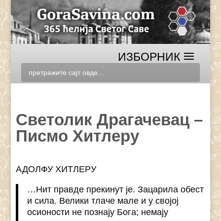
Светолик Драгачевац –
Писмо Хитлеру
АДОЛФУ ХИТЛЕРУ
…Нит правде прекинут је. Зацарила обест
и сила. Велики тлаче мале и у својој
осионости не познају Бога; немају