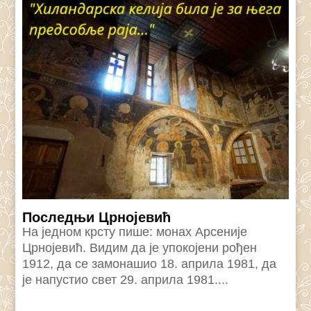
Последњи Црнојевић
На једном крсту пише: монах Арсеније
Црнојевић. Видим да је упокојени рођен
1912, да се замонашио 18. априла 1981, да
је напустио свет 29. априла 1981....