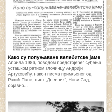
Како су попуњаване велебитске јаме
Априла 1986, поводом предстојећег суђења
усташком ратном злочинцу Андрији
Артуковићу, након писма примљеног од
Ракић Пане, лист „Дневник“, Нови Сад,
објавио...