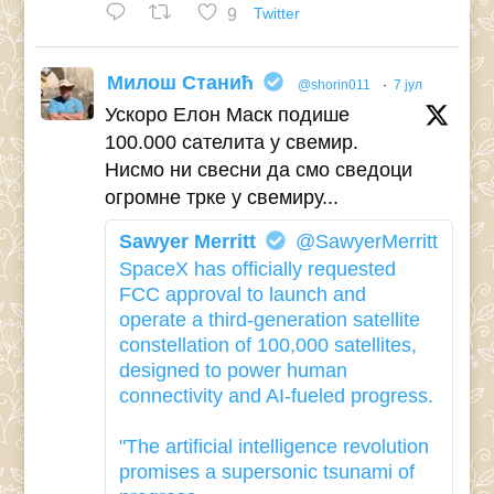
9
Twitter
Милош Станић
@shorin011
·
7 јул
Ускоро Елон Маск подише
100.000 сателита у свемир.
Нисмо ни свесни да смо сведоци
огромне трке у свемиру...
Sawyer Merritt
@SawyerMerritt
SpaceX has officially requested
FCC approval to launch and
operate a third-generation satellite
constellation of 100,000 satellites,
designed to power human
connectivity and AI-fueled progress.
"The artificial intelligence revolution
promises a supersonic tsunami of