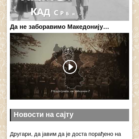
Да не заборавимо Македонију…
Новости на сајту
Другари, да јавим да је доста порађено на