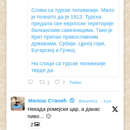
Слика са турске телевизије. Мало
је познато да је 1913. Турска
предала све европске територије
балканским савезницима. Тако је
Крит припао православним
државама. Србији, Црној гори,
Бугарској и Грчкој.
На слици са турске телевизије
тврде да
2
7
Twitter
Милош Станић
@shorin011
·
8 јул
Некада ромејски цар, а данас
пиво… 🙂
2