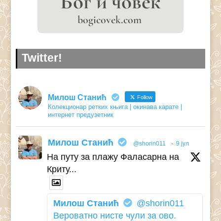
Twitter!
Милош Станић
Follow
Колекционар ретких књига | окинава карате |
интернет предузетник
Милош Станић
@shorin011
·
9 јул
На путу за плажу Фаласарна на
Криту...
Милош Станић
@shorin011
Вероватно нисте чули за ово.