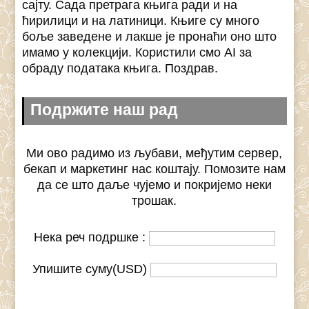
сајту. Сада претрага књига ради и на
ћирилици и на латиници. Књиге су много
боље заведене и лакше је пронаћи оно што
имамо у колекцији. Користили смо AI за
обраду података књига. Поздрав.
Подржите наш рад
Ми ово радимо из љубави, међутим сервер,
бекап и маркетинг нас коштају. Помозите нам
да се што даље чујемо и покријемо неки
трошак.
Нека реч подршке :
Упишите суму(USD)