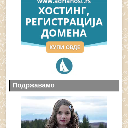
Подржавамо