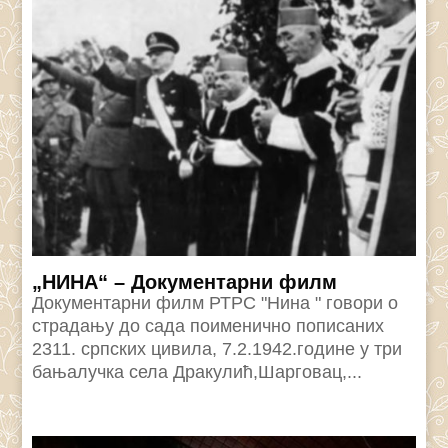
„НИНА“ – Документарни филм
Документарни филм РТРС "Нина " говори о
страдању до сада поименично пописаних
2311. српских цивила, 7.2.1942.године у три
бањалучка села Дракулић,Шарговац,...