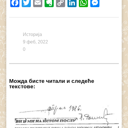
Facebook
Twitter
Email
Evernote
Copy
LinkedIn
WhatsAp
Messe
Link
Историја
9 феб, 2022
0
Можда бисте читали и следеће
текстове: