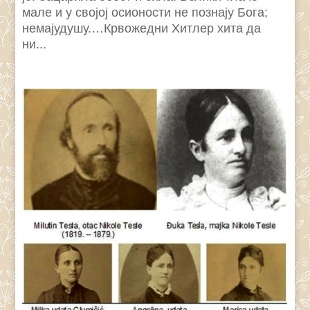
мале и у својој осионости не познају Бога;
немајудушу.…Крвожедни Хитлер хита да
ни...