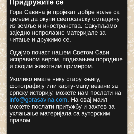
Придружите се
Гора Савина је пројекат добре воље са
циљем да окупи светосавску омладину
из земље и иностранства. Сакупљамо
заједно непролазне материјале за
читање и дружимо се.
Одајмо почаст нашем Светом Сави
исправном вером, подизањем породице
и својим животним примером.
Уколико имате неку стару књигу,
фотографију или карту-мапу везане за
српску историју, можете нам послати на
info@gorasavina.com
.
На овај маил
можете послати притужбу и захтев за
уклањање материјала са ауторским
правом.