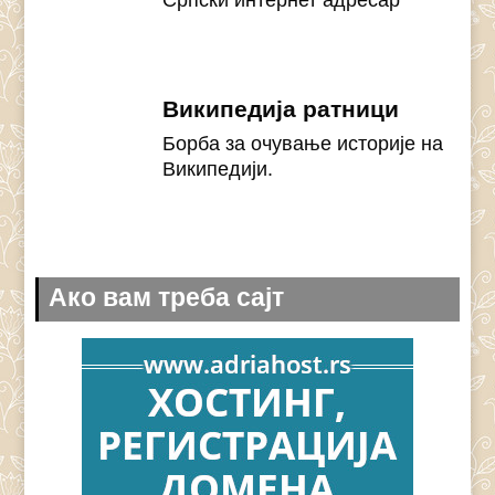
Српски интернет адресар
Википедија ратници
Борба за очување историје на
Википедији.
Ако вам треба сајт