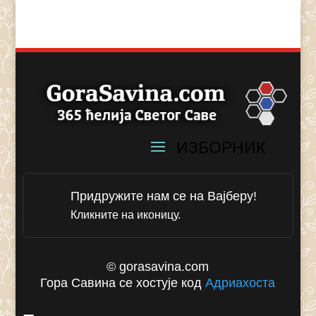
Придружите нам се на Вајберу!
Кликните на иконицу.
© gorasavina.com
Гора Савина се хостује код
Адриахоста