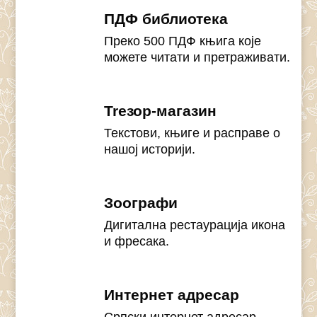
ПДФ библиотека
Преко 500 ПДФ књига које
можете читати и претраживати.
Treзор-магазин
Текстови, књиге и расправе о
нашој историји.
Зоографи
Дигитална рестаурација икона
и фресака.
Интернет адресар