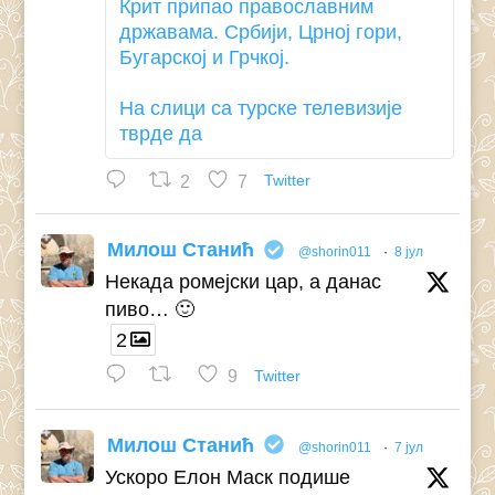
Крит припао православним
државама. Србији, Црној гори,
Бугарској и Грчкој.
На слици са турске телевизије
тврде да
2
7
Twitter
Милош Станић
@shorin011
·
8 јул
Некада ромејски цар, а данас
пиво… 🙂
2
9
Twitter
Милош Станић
@shorin011
·
7 јул
Ускоро Елон Маск подише