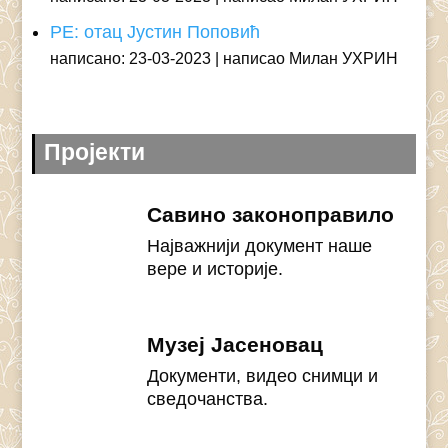
РЕ: отац Јустин Поповић
написано: 23-03-2023
написао Милан УХРИН
Пројекти
Савино законоправило
Најважнији документ наше
вере и историје.
Музеј Јасеновац
Документи, видео снимци и
сведочанства.