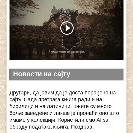
Новости на сајту
Другари, да јавим да је доста порађено на
сајту. Сада претрага књига ради и на
ћирилици и на латиници. Књиге су много
боље заведене и лакше је пронаћи оно што
имамо у колекцији. Користили смо AI за
обраду података књига. Поздрав.