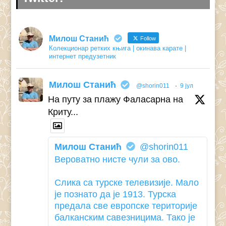
Милош Станић
Follow
Колекционар ретких књига | окинава карате |
интернет предузетник
Милош Станић
@shorin011
·
9 јул
На путу за плажу Фаласарна на
Криту...
Милош Станић
@shorin011
Вероватно нисте чули за ово.
Слика са турске телевизије. Мало
је познато да је 1913. Турска
предала све европске територије
балканским савезницима. Тако је