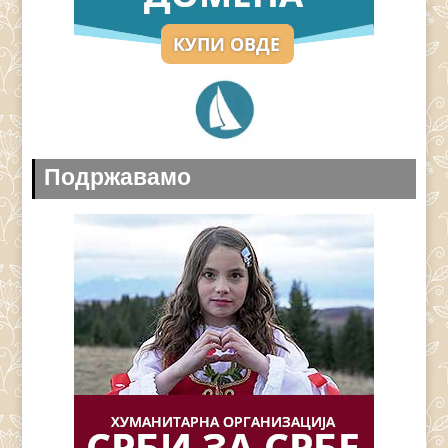
Подржавамо