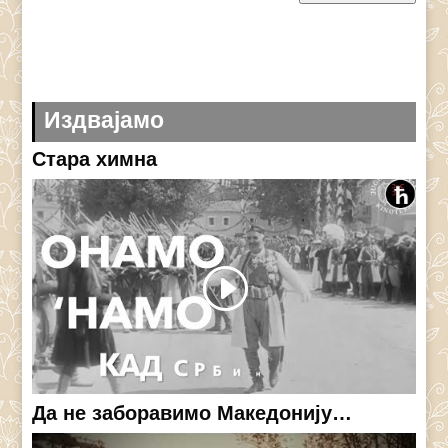
Издвајамо
Стара химна
Да не заборавимо Македонију…