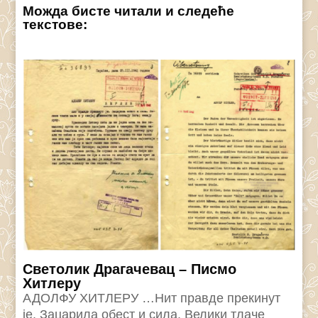
Можда бисте читали и следеће
текстове:
Светолик Драгачевац – Писмо
Хитлеру
АДОЛФУ ХИТЛЕРУ …Нит правде прекинут
је. Зацарила обест и сила. Велики тлаче