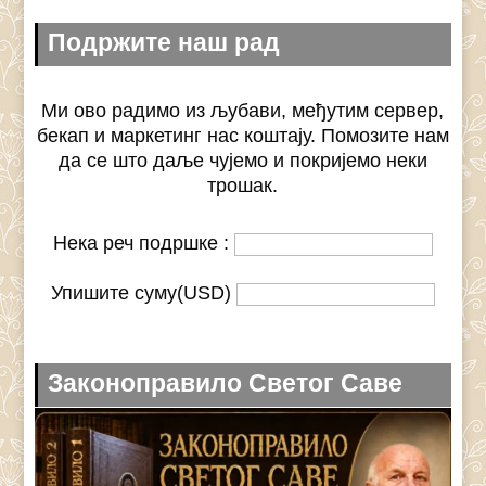
Подржите наш рад
Ми ово радимо из љубави, међутим сервер,
бекап и маркетинг нас коштају. Помозите нам
да се што даље чујемо и покријемо неки
трошак.
Нека реч подршке :
Упишите суму(USD)
Законоправило Светог Саве