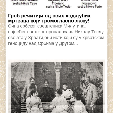
Гроб речитији од свих ходајућих
мртваца који громогласно лажу!
Сина србског свештеника Милутина,
највећег светског проналазача Николу Теслу,
својатају Хрвати,они исти који су у хрватском
геноциду над Србима у Другом...