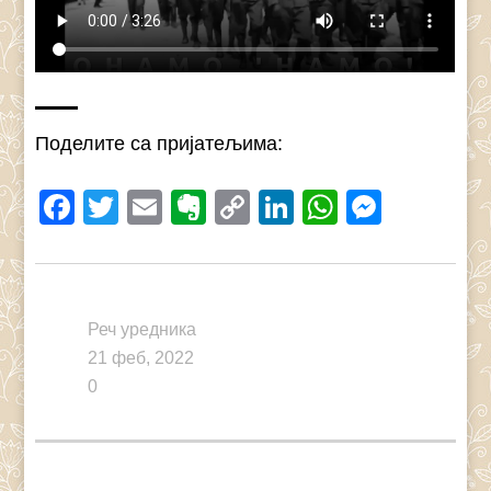
Поделите са пријатељима:
Facebook
Twitter
Email
Evernote
Copy
LinkedIn
WhatsAp
Messe
Link
Реч уредника
21 феб, 2022
0