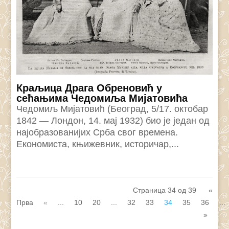
Краљица Драга Обреновић у
сећањима Чедомиља Мијатовића
Чедомиљ Мијатовић (Београд, 5/17. октобар
1842 — Лондон, 14. мај 1932) био је један од
најобразованијих Срба свог времена.
Економиста, књижевник, историчар,...
Страница 34 од 39
«
Прва
«
...
10
20
...
32
33
34
35
36
...
»