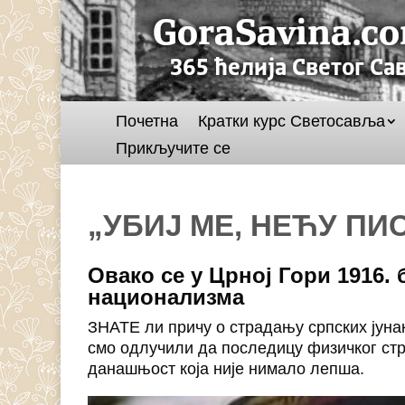
Почетна
Кратки курс Светосавља
Прикључите се
„УБИЈ МЕ, НЕЋУ П
Овако се у Црној Гори 1916.
национализма
ЗНАТЕ ли причу о страдању српских јуна
смо одлучили да последицу физичког ст
данашњост која није нимало лепша.