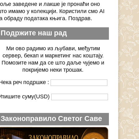
оље заведене и лакше је пронаћи оно
то имамо у колекцији. Користили смо AI
а обраду података књига. Поздрав.
Подржите наш рад
Ми ово радимо из љубави, међутим
сервер, бекап и маркетинг нас коштају.
Помозите нам да се што даље чујемо и
покријемо неки трошак.
Нека реч подршке :
Упишите суму(USD)
Законоправило Светог Саве