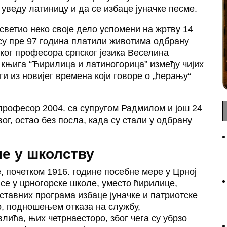
уведу латиницу и да се избаце јуначке песме.
осветио неко своје дело успомени на жртву 14
 су пре 97 година платили животима одбрану
ћког професора српског језика Веселина
књига “Ћирилица и латиногорица” између чијих
уги из новијег времена који говоре о „ћерању“
е професор 2004. са супругом Радмилом и још 24
ог, остао без посла, када су стали у одбрану
е у школству
е, почетком 1916. године посебне мере у Црној
 се у црногорске школе, уместо ћирилице,
аставних програма избаце јуначке и патриотске
о, подношењем отказа на службу,
лића, њих четрнаесторо, због чега су убрзо