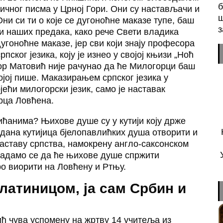
б
ичног писма у Црној Гори. Они су настављачи и
ш
ни си ти о које се дугоноћне маказе тупе, баш
з
ти наших предака, како рече Свети владика
гоноћне маказе, јер сви који знају професора
пског језика, коју је изнео у својој књизи „Ноћ
ор Матовић није рачунао да ће Милогорци баш
ојој пише. Маказирањем српског језика у
ећи милогорски језик, само је наставак
рца Ловћена.
ићанима? Њихове душе су у кутији коју држе
 дана кутијица бјелопавлићких душа отворити и
заставу српства, намокрену англо-саксонском
адамо се да ће њихове душе спржити
ро виорити на Ловћену и Ртњу.
 латиницом, ја сам Србин и
ћ чува успомену на жртву 14 учитеља из