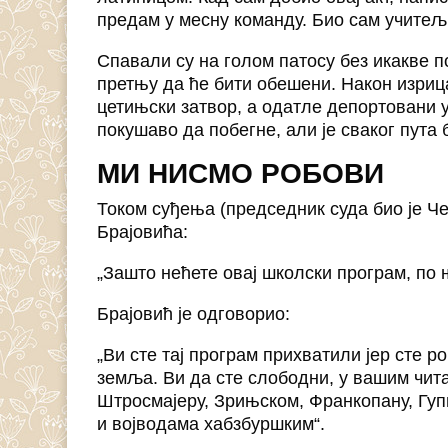
предам у месну команду. Био сам учитељ
Спавали су на голом патосу без икакве 
претњу да ће бити обешени. Након изриц
цетињски затвор, а одатле депортовани у
покушаво да побегне, али је сваког пута 
МИ НИСМО РОБОВИ
Током суђења (председник суда био је Чех
Брајовића:
„Зашто нећете овај школски програм, по
Брајовић је одговорио:
„Ви сте тај програм прихватили јер сте 
земља. Ви да сте слободни, у вашим чит
Штросмајеру, Зрињском, Франкопану, Гупц
и војводама хабзбуршким“.