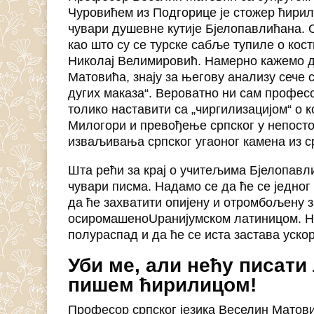
Чуровићем из Подгорице је стожер ћирил
чувари душевне кутије Бјелопавлићана. О
као што су се турске сабље тупиле о кос
Николај Велимировић. Намерно кажемо ду
Матовића, знају за његову анализу сече ср
дугих маказа“. Вероватно ни сам профес
толико наставити са „чиргилизацијом“ о к
Милогори и превођење српског у непостој
изваљивања српског угаоног камена из с
Шта рећи за крај о учитељима Бјелопавл
чувари писма. Надамо се да ће се једног
да ће захватити опијену и отромбољену 
осиромашеноUранијумском латиницом. Н
полураспад и да ће се иста застава уско
Уби ме, али нећу писати
пишем ћирилицом!
Професор српског језика Веселин Матови