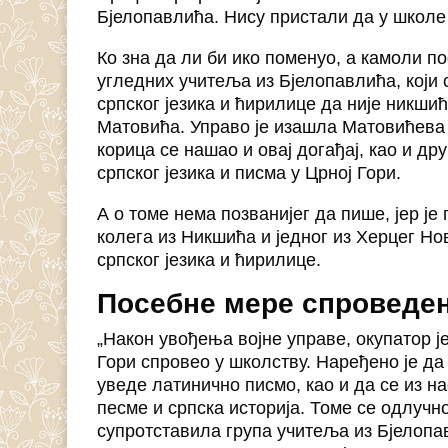
Бјелопавлића. Нису пристали да у школе 
Ко зна да ли би ико поменуо, а камоли п
угледних учитеља из Бјелопавлића, који
српског језика и ћирилице да није никши
Матовића. Управо је изашла Матовићева 
корица се нашао и овај догађај, као и др
српског језика и писма у Црној Гори.
А о томе нема позванијег да пише, јер ј
колега из Никшића и једног из Херцег Нов
српског језика и ћирилице.
Посебне мере спроведен
„Након увођења војне управе, окупатор ј
Гори спровео у школству. Наређено је да
уведе латинично писмо, као и да се из н
песме и српска историја. Томе се одлучн
супротставила група учитеља из Бјелопав