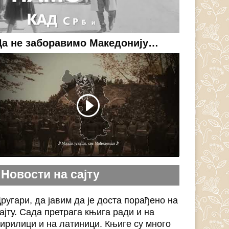
Да не заборавимо Македонију…
Новости на сајту
ругари, да јавим да је доста порађено на
ајту. Сада претрага књига ради и на
ирилици и на латиници. Књиге су много