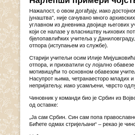
Најлепши примери чојст
Нажалост, о овом догађају, иако достојно
јунаштва”, није сачувано много архивски
углавном из дневника двојице његових у
који се налазе у власништву њихових по
бјелопавлићких учитеља у Даниловграду,
отпора (иступањем из службе).
Старији учитељи осим Илије Мијушковића
отпора, и прихватили су лојално обавезе
мотивишући то основном обавезом учит
Насупрот њима, четранаесторо младих и
непријатељу, иако усамљени, чврсто одлу
Чиновник у команди био је Србин из Вој
од оставке:
„Ја сам Србин. Син сам попа православн
Бићете одмах стријељани“ – рекао је чин