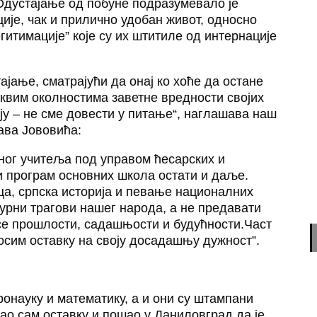
Одустајање од побуне подразумевало је
ције, чак и прилично удобан живот, односно
гитимације” које су их штитиле од интернације
ајање, сматрајући да онај ко хоће да остане
аквим околностима заветне вредности својих
ју – не сме довести у питање“, наглашава наш
ава Јововића:
ног учитеља под управом ћесарских и
и програм основних школа остати и даље.
ца, српска историја и певање националних
урни трагови нашег народа, а не предавати
се прошлости, садашњости и будућности.Част
осим оставку на своју досадашњу дужност”.
онауку и математику, а и они су штампани
сао сам оставку и пошао у Даниловград да је