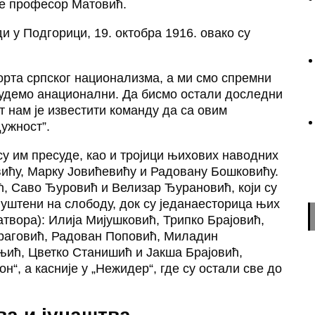
же професор Матовић.
ди у Подгорици, 19. октобра 1916. овако су
аорта српског национализма, а ми смо спремни
будемо анационални. Да бисмо остали доследни
т нам је известити команду да са овим
ужност”.
су им пресуде, као и тројици њихових наводних
ићу, Марку Јовићевићу и Радовану Бошковићу.
ћ, Саво Ђуровић и Велизар Ђурановић, који су
уштени на слободу, док су једанаесторица њих
атвора): Илија Мијушковић, Трипко Брајовић,
Драговић, Радован Поповић, Миладин
њић, Цветко Станишић и Јакша Брајовић,
“, а касније у „Нежидер“, где су остали све до