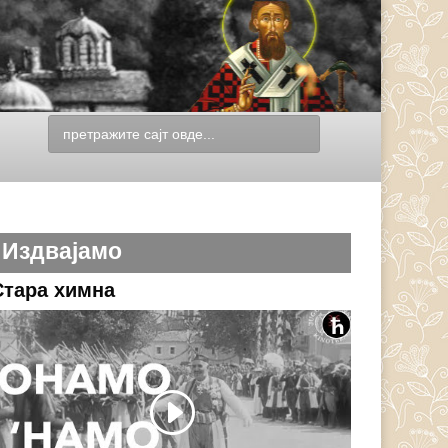
Издвајамо
Стара химна