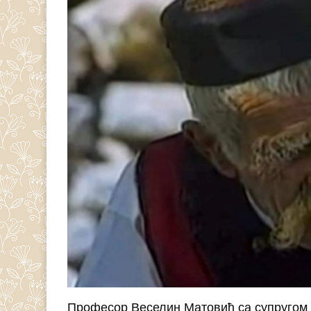
Професор Веселин Матовић са супругом 