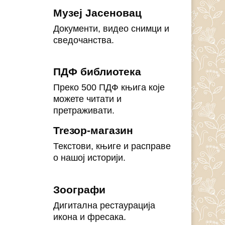
Музеј Јасеновац
Документи, видео снимци и
сведочанства.
ПДФ библиотека
Преко 500 ПДФ књига које
можете читати и
претраживати.
Treзор-магазин
Текстови, књиге и расправе
о нашој историји.
Зоографи
Дигитална рестаурација
икона и фресака.