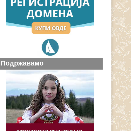
Подржавамо