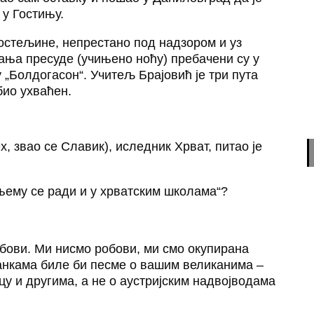
 у Гостињу.
постељине, непрестано под надзором и уз
ања пресуде (учињено ноћу) пребачени су у
 „Болдогасон“. Учитељ Брајовић је три пута
био ухваћен.
, звао се Славик), иследник Хрват, питао је
 њему се ради и у хрватским школама“?
робови. Ми нисмо робови, ми смо окупирана
анкама биле би песме о вашим великанима –
у и другима, а не о аустријским надвојводама