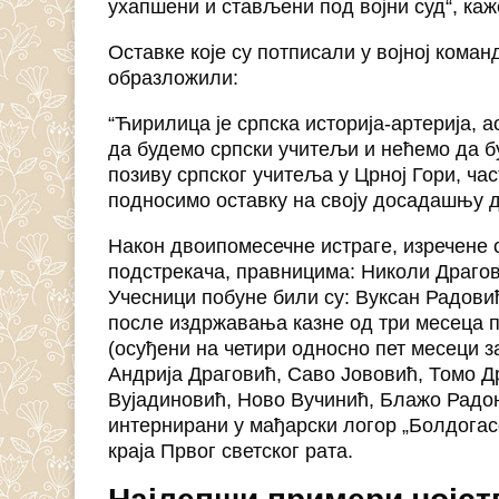
ухапшени и стављени под војни суд“, ка
Оставке које су потписали у војној коман
образложили:
“Ћирилица је српска историја-артерија, 
да будемо српски учитељи и нећемо да 
позиву српског учитеља у Црној Гори, час
подносимо оставку на своју досадашњу д
Након двоипомесечне истраге, изречене 
подстрекача, правницима: Николи Драгов
Учесници побуне били су: Вуксан Радови
после издржавања казне од три месеца п
(осуђени на четири односно пет месеци з
Андрија Драговић, Саво Јововић, Томо 
Вујадиновић, Ново Вучинић, Блажо Радо
интернирани у мађарски логор „Болдогасон
краја Првог светског рата.