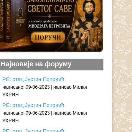
Најновије на форуму
РЕ: отац Јустин Поповић
написано: 09-06-2023
написао Милан
УХРИН
РЕ: отац Јустин Поповић
написано: 09-06-2023
написао Милан
УХРИН
РЕ: отац Јустин Поповић