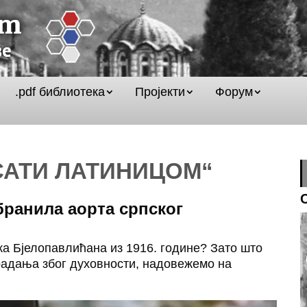
.pdf библиотека
Пројекти
Форум
ИСАТИ ЛАТИНИЦОМ“
 бранила аорта српског
ка Бјелопавлићана из 1916. године? Зато што
радања због духовности, надовежемо на