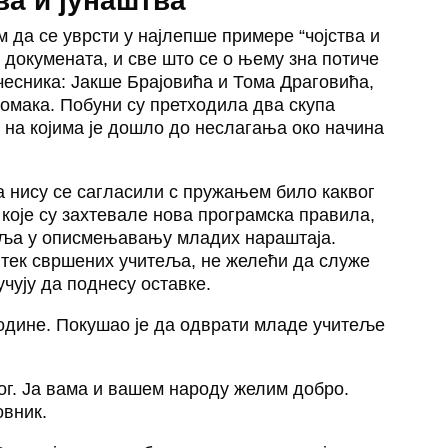
ва и јунаштва
м да се уврсти у најлепше примере “чојства и
х докумената, и све што се о њему зна потиче
чесника: Јакше Брајовића и Тома Драговића,
томака. Побуни су претходила два скупа
 на којима је дошло до неслагања око начина
 нису се сагласили с пружањем било каквог
 које су захтевале нова програмска правила,
еља у описмењавању младих нараштаја.
 тек свршених учитеља, не желећи да служе
чују да поднесу оставке.
водине. Покушао је да одврати младе учитеље
ог. Ја вама и вашем народу желим добро.
овник.