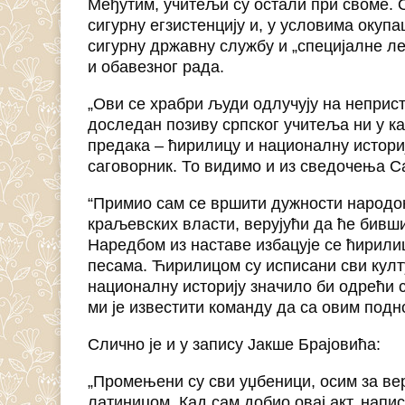
Међутим, учитељи су остали при своме. 
сигурну егзистенцију и, у условима окупа
сигурну државну службу и „специјалне ле
и обавезног рада.
„Ови се храбри људи одлучују на неприст
доследан позиву српског учитеља ни у к
предака – ћирилицу и националну истори
саговорник. То видимо и из сведочења С
“Примио сам се вршити дужности народо
краљевских власти, верујући да ће бивш
Наредбом из наставе избацује се ћирили
песама. Ћирилицом су исписани сви култ
националну историју значило би одрећи 
ми је известити команду да са овим подн
Слично је и у запису Јакше Брајовића:
„Промењени су сви уџбеници, осим за вер
латиницом. Кад сам добио овај акт, напи