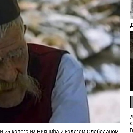
Д
с
ћ
и 25 колега из Никшића и колегом Слободаном