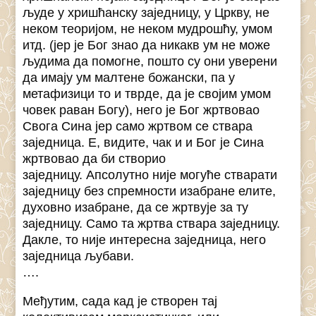
људе у хришћанску заједницу, у Цркву, не
неком теоријом, не неком мудрошћу, умом
итд. (јер је Бог знао да никакв ум не може
људима да помогне, пошто су они уверени
да имају ум малтене божански, па у
метафизици то и тврде, да је својим умом
човек раван Богу), него је Бог жртвовао
Свога Сина јер само жртвом се ствара
заједница. Е, видите, чак и и Бог је Сина
жртвовао да би створио
заједницу. Апсолутно није могуће стварати
заједницу без спремности изабране елите,
духовно изабране, да се жртвује за ту
заједницу. Само та жртва ствара заједницу.
Дакле, то није интересна заједница, него
заједница љубави.
….
Међутим, сада кад је створен тај