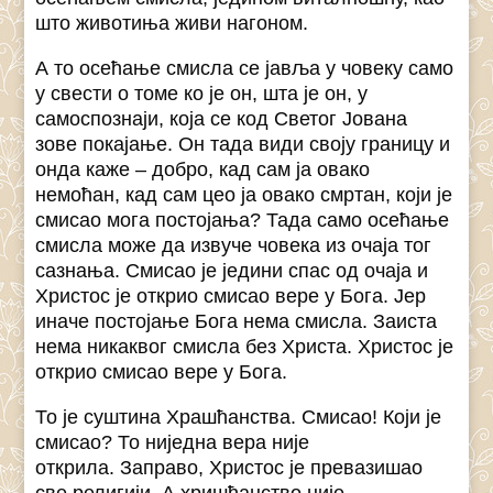
што животиња живи нагоном.
А то осећање смисла се јавља у човеку само
у свести о томе ко је он, шта је он, у
самоспознаји, која се код Светог Јована
зове покајање. Он тада види своју границу и
онда каже – добро, кад сам ја овако
немоћан, кад сам цео ја овако смртан, који је
смисао мога постојања? Тада само осећање
смисла може да извуче човека из очаја тог
сазнања. Смисао је једини спас од очаја и
Христос је открио смисао вере у Бога. Јер
иначе постојање Бога нема смисла. Заиста
нема никаквог смисла без Христа. Христос је
открио смисао вере у Бога.
То је суштина Храшћанства. Смисао! Који је
смисао? То ниједна вера није
открила. Заправо, Христос је превазишао
све религији. А хришћанство није