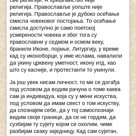
религија. Православље уопште није
религија. Православље је дубоко осећање
смисла човековог постојања. То осећање
смисла доступно је само поетској
усмерености човека и због тога су
православни у седмом и осмом веку,
бранили Иконе, појање, Литургију, у време
кад су иконоборци, у име ислама, навалили
да укину црквену уметност, икону итд, као
што су касније, и протестанти то укинули.
Ја још увек нисам личност, то ми се догађа
под условом да водим рачуна о томе каква
сам ја индивидуа, која су у мени искуства,
под условом да имам свест о том искуству,
да спознајем себе, да у тој самоспознаји
видим своје границе, да се не гордим, да
сузбијам ту сујету којом се охолим, чиме
разбијам сваку заједницу. Кад сам сујетан,