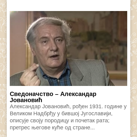
Сведоначство – Александар
Јовановић
Александар Јовановић, рођен 1931. године у
Великом Надбрђу у бившој Југославији,
описује своју породицу и почетак рата;
претрес његове куће од стране...