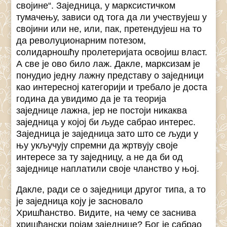
својине“. Заједница, у марксистичком
тумачењу, зависи од тога да ли учествујеш у
својини или не, или, пак, претендујеш на то
да револуционарним потезом,
солидарношћу пролетеријата освојиш власт.
А све је ово било лаж. Дакле, марксизам је
понудио једну лажну представу о заједници
као интересној категорији и требало је доста
година да увидимо да је та теорија
заједнице лажна, јер не постоји никаква
заједница у којој би људе сабрао интерес.
Заједница је заједница зато што се људи у
њу укључују спремни да жртвују своје
интересе за ту заједницу, а не да би од
заједнице наплатили своје чланство у њој.
Дакле, ради се о заједници другог типа, а то
је заједница коју је засновало
Хришћанство. Видите, на чему се заснива
хришћански појам заједнице? Бог је сабрао