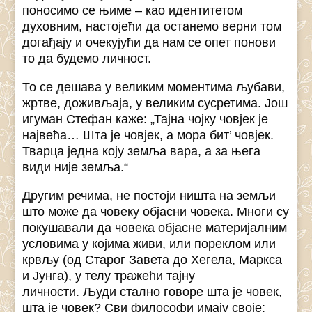
поносимо се њиме – као идентитетом
духовним, настојећи да останемо верни том
догађају и очекујући да нам се опет понови
то да будемо личност.
То се дешава у великим моментима љубави,
жртве, доживљаја, у великим сусретима. Још
игуман Стефан каже: „Тајна чојку човјек је
највећа… Шта је човјек, а мора бит’ човјек.
Тварца једна коју земља вара, а за њега
види није земља.“
Другим речима, не постоји ништа на земљи
што може да човеку објасни човека. Многи су
покушавали да човека објасне материјалним
условима у којима живи, или пореклом или
крвљу (од Старог Завета до Хегела, Маркса
и Јунга), у телу тражећи тајну
личности. Људи стално говоре шта је човек,
шта је човек? Сви философи имају своје: