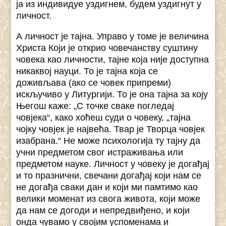
ја из индивидуе уздигнем, будем уздигнут у
личност.
А личност је тајна. Управо у томе је величина
Христа Који је открио човечанству суштину
човека као личности, тајне која није доступна
никаквој науци. То је тајна која се
доживљава (ако се човек припреми)
искључиво у Литургији. То је она тајна за коју
Његош каже: „С точке сваке погледај
човјека“, како хоћеш суди о човеку, „тајна
чојку човјек је највећа. Твар је Творца човјек
изабрана.“ Не може психологија ту тајну да
учни предметом свог истраживања или
предметом науке. Личност у човеку је догађај
и то празнични, свечани догађај који нам се
не догађа сваки дан и који ми памтимо као
велики моменат из свога живота, који може
да нам се догоди и непредвиђено, и који
онда чувамо у својим успоменама и