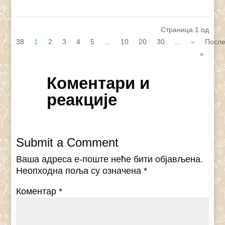
Страница 1 од
38
1
2
3
4
5
...
10
20
30
...
»
Посл
»
Коментари и
реакције
Submit a Comment
Ваша адреса е-поште неће бити објављена.
Неопходна поља су означена
*
Коментар
*