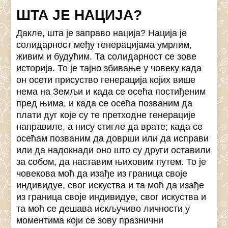
ШТА ЈЕ НАЦИЈА?
Дакле, шта је заправо нација? Нација је
солидарност међу генерацијама умрлим,
живим и будућим. Та солидарност се зове
историја. То је тајно збивање у човеку када
он осети присуство генерација којих више
нема на Земљи и када се осећа постиђеним
пред њима, и када се осећа позваним да
плати дуг које су те претходне генерације
направиле, а нису стигле да врате; када се
осећам позваним да доврши или да исправи
или да надокнади оно што су други оставили
за собом, да наставим њиховим путем. То је
човекова моћ да изађе из граница своје
индивидуе, свог искуства и та моћ да изађе
из граница своје индивидуе, свог искуства и
та моћ се дешава искључиво личности у
моментима који се зову празнични