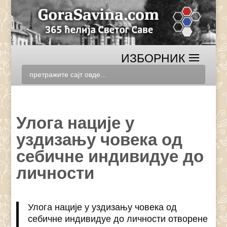
Улога нације у
уздизању човека од
себичне индивидуе до
личности
Улога нације у уздизању човека од
себичне индивидуе до личности отворене