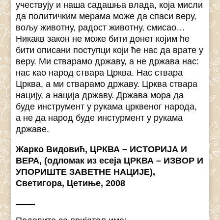
учествују и наша садашња влада, која мисли
да политичким мерама може да спаси веру,
вољу животну, радост животну, смисао…
Никакв закон не може бити донет којим ће
бити описани поступци који ће нас да врате у
веру. Ми стварамо државу, а не држава нас:
нас као народ ствара Црква. Нас ствара
Црква, а ми стварамо државу. Црква ствара
нацију, а нација државу. Држава мора да
буде инструмент у рукама црквеног народа,
а не да народ буде инстурмент у рукама
државе.
Жарко Видовић, ЦРКВА – ИСТОРИЈА И
ВЕРА, (одломак из есеја ЦРКВА – ИЗВОР И
УПОРИШТЕ ЗАВЕТНЕ НАЦИЈЕ),
Светигора, Цетиње, 2008