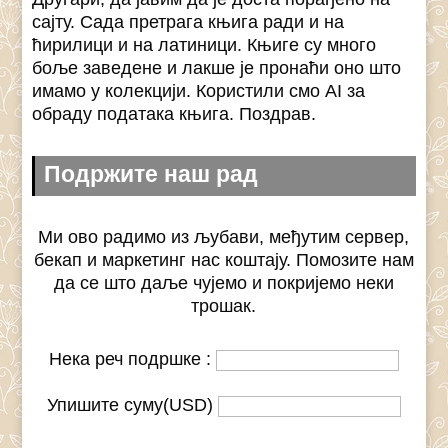
сајту. Сада претрага књига ради и на
ћирилици и на латиници. Књиге су много
боље заведене и лакше је пронаћи оно што
имамо у колекцији. Користили смо AI за
обраду података књига. Поздрав.
Подржите наш рад
Ми ово радимо из љубави, међутим сервер,
бекап и маркетинг нас коштају. Помозите нам
да се што даље чујемо и покријемо неки
трошак.
Нека реч подршке :
Упишите суму(USD)