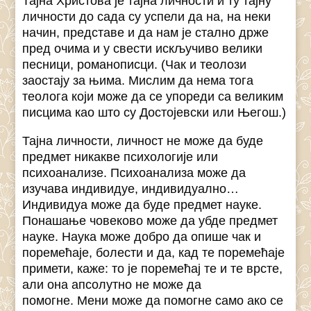
Тајна Христова је тајна личности и ту тајну
личности до сада су успели да на, на неки
начин, представе и да нам је стално држе
пред очима и у свести искључиво велики
песници, романописци. (Чак и теолози
заостају за њима. Мислим да нема тога
теолога који може да се упореди са великим
писцима као што су Достојевски или Његош.)
Тајна личности, личност не може да буде
предмет никакве психологије или
психоанализе. Психоанализа може да
изучава индивидуе, индивидуално…
Индивидуа може да буде предмет науке.
Понашање човеково може да убде предмет
науке. Наука може добро да опише чак и
поремећаје, болести и да, кад те поремећаје
примети, каже: то је поремећај те и те врсте,
али она апсолутно не може да
помогне. Мени може да помогне само ако се