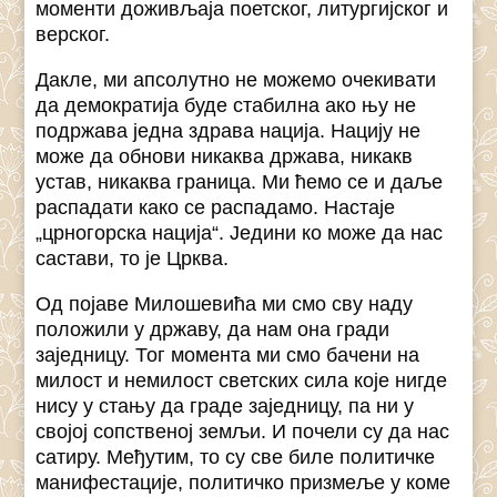
моменти доживљаја поетског, литургијског и
верског.
Дакле, ми апсолутно не можемо очекивати
да демократија буде стабилна ако њу не
подржава једна здрава нација. Нацију не
може да обнови никаква држава, никакв
устав, никаква граница. Ми ћемо се и даље
распадати како се распадамо. Настаје
„црногорска нација“. Једини ко може да нас
састави, то је Црква.
Од појаве Милошевића ми смо сву наду
положили у државу, да нам она гради
заједницу. Тог момента ми смо бачени на
милост и немилост светских сила које нигде
нису у стању да граде заједницу, па ни у
својој сопственој земљи. И почели су да нас
сатиру. Међутим, то су све биле политичке
манифестације, политичко призмеље у коме