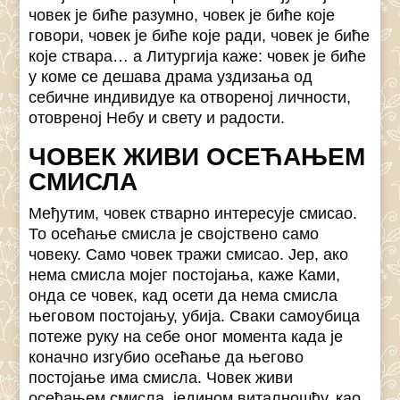
човек је биће разумно, човек је биће које
говори, човек је биће које ради, човек је биће
које ствара… а Литургија каже: човек је биће
у коме се дешава драма уздизања од
себичне индивидуе ка отвореној личности,
отовреној Небу и свету и радости.
ЧОВЕК ЖИВИ ОСЕЋАЊЕМ
СМИСЛА
Међутим, човек стварно интересује смисао.
То осећање смисла је својствено само
човеку. Само човек тражи смисао. Јер, ако
нема смисла мојег постојања, каже Ками,
онда се човек, кад осети да нема смисла
његовом постојању, убија. Сваки самоубица
потеже руку на себе оног момента када је
коначно изгубио осећање да његово
постојање има смисла. Човек живи
осећањем смисла, једином виталношћу, као