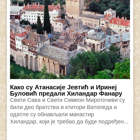
Како су Атанасије Јевтић и Иринеј
Буловић предали Хиландар Фанару
Свети Сава и Свети Симеон Мироточиви су
били део братства и ктитори Ватопеда и
одатле су обнављали манастир
Хиландар, који је требао да буде подређен...