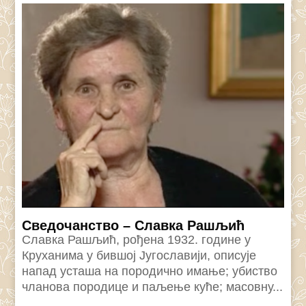
Сведочанство – Славка Рашљић
Славка Рашљић, рођена 1932. године у
Круханима у бившој Југославији, описује
напад усташа на породично имање; убиство
чланова породице и паљење куће; масовну...