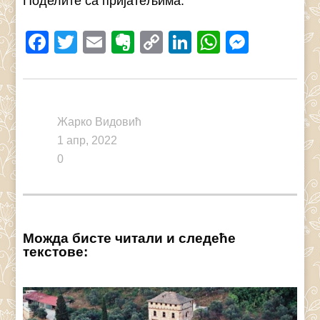
Поделите са пријатељима:
Facebook
Twitter
Email
Evernote
Copy
LinkedIn
WhatsAp
Messe
Link
Жарко Видовић
1 апр, 2022
0
Можда бисте читали и следеће
текстове: