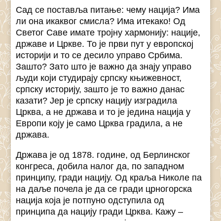
Сад се поставља питање: чему нација? Има
ли она икаквог смисла? Има итекако! Од
Светог Саве имате тројну хармонију: нације,
државе и Цркве. То је први пут у европској
историји и то се десило управо Србима.
Зашто? Зато што је важно да знају управо
људи који студирају српску књижевност,
српску историју, зашто је то важно данас
казати? Јер је српску нацију изградила
Црква, а не држава и то је једина нација у
Европи коју је само Црква градила, а не
држава.
Држава је од 1878. године, од Берлинског
конгреса, добила налог да, по западном
принципу, гради нацију. Од краља Николе па
на даље почела је да се гради црногорска
нација која је потпуно одступила од
принципа да нацију гради Црква. Кажу –