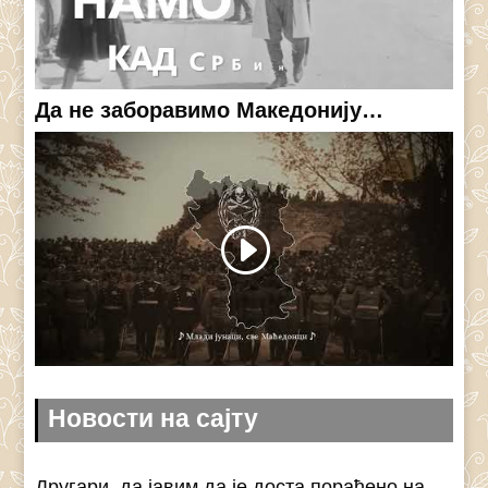
Да не заборавимо Македонију…
Новости на сајту
Другари, да јавим да је доста порађено на