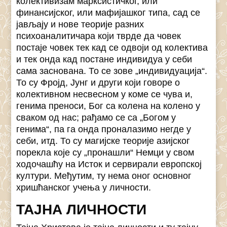
колективизам марксистичког, или
финансијског, или мафијашког типа, сад се
јављају и нове теорије разних
психоаналитичара који тврде да човек
постаје човек тек кад се одвоји од колектива
и тек онда кад постане индивидуа у себи
сама заснована. То се зове „индивидуација“.
То су Фројд, Јунг и други који говоре о
колективном несвесном у коме се чува и,
генима преноси, Бог са колена на колено у
сваком од нас; рађамо се са „Богом у
генима“, па га онда проналазимо негде у
себи, итд. То су магијске теорије азијског
порекла које су „пронашли“ Немци у свом
ходочашћу на Исток и сервирали европској
култури. Међутим, ту нема оног основног
хришћанског учења у личности.
ТАЈНА ЛИЧНОСТИ