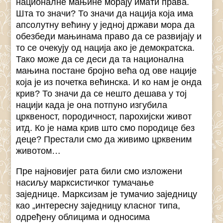
националне мањине морају имати права.
Шта то значи? То значи да нација која има
апсолутну већину у једној држави мора да
обезбеди мањинама право да се развијају и
то се очекују од нација ако је демократска.
Тако може да се деси да та национална
мањина постане бројно већа од ове нације
која је из почетка већинска. И ко нам је онда
крив? То значи да се нешто дешава у тој
нацији када је она потпуно изгубила
црквеност, породичност, парохијски живот
итд. Ко је нама крив што смо породице без
деце? Престали смо да живимо црквеним
животом…
Пре најновијег рата били смо изложени
насиљу марксистичког тумачање
заједнице. Марксизам је тумачио заједницу
као „интересну заједницу класног типа,
одређену облицима и односима