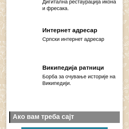
Дигитална рестаурација икона
и фресака.
Интернет адресар
Српски интернет адресар
Википедија ратници
Борба за очување историје на
Википедији.
Ако вам треба сајт