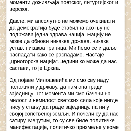
моменти доживљаја поетског, литургијског и
верског.
Дакле, ми апсолутно не можемо очекивати
да демократија буде стабилна ако њу не
подржава једна здрава нација. Нацију не
може да обнови никаква држава, никакв
устав, никаква граница. Ми ћемо се и даље
распадати како се распадамо. Настаје
„црногорска нација“. Једини ко може да нас
састави, то је Црква.
Од појаве Милошевића ми смо сву наду
положили у државу, да нам она гради
заједницу. Тог момента ми смо бачени на
милост и немилост светских сила које нигде
нису у стању да граде заједницу, па ни у
својој сопственој земљи. И почели су да нас
сатиру. Међутим, то су све биле политичке
манифестације, политичко призмеље у коме