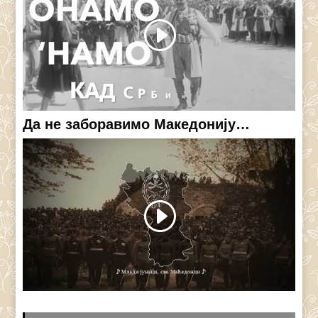
Да не заборавимо Македонију…