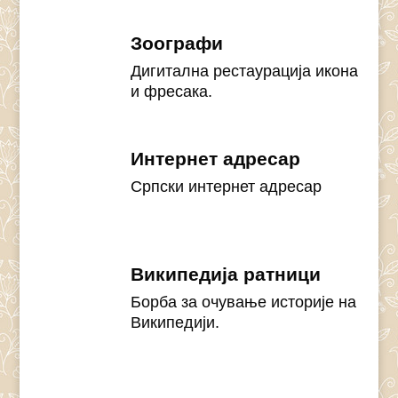
Зоографи
Дигитална рестаурација икона
и фресака.
Интернет адресар
Српски интернет адресар
Википедија ратници
Борба за очување историје на
Википедији.