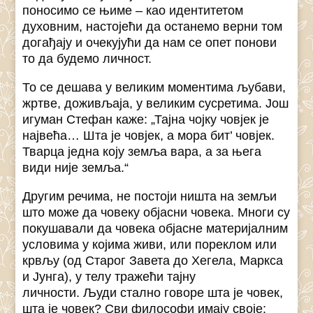
поносимо се њиме – као идентитетом
духовним, настојећи да останемо верни том
догађају и очекујући да нам се опет понови
то да будемо личност.
То се дешава у великим моментима љубави,
жртве, доживљаја, у великим сусретима. Још
игуман Стефан каже: „Тајна чојку човјек је
највећа… Шта је човјек, а мора бит’ човјек.
Тварца једна коју земља вара, а за њега
види није земља.“
Другим речима, не постоји ништа на земљи
што може да човеку објасни човека. Многи су
покушавали да човека објасне материјалним
условима у којима живи, или пореклом или
крвљу (од Старог Завета до Хегела, Маркса
и Јунга), у телу тражећи тајну
личности. Људи стално говоре шта је човек,
шта је човек? Сви философи имају своје: