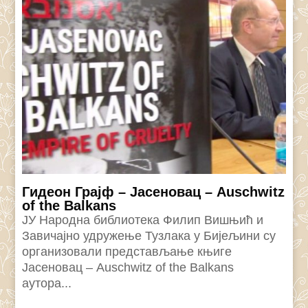
Гидеон Грајф – Јасеновац – Auschwitz
of the Balkans
ЈУ Народна библиотека Филип Вишњић и
Завичајно удружење Тузлака у Бијељини су
организовали представљање књиге
Јасеновац – Auschwitz of the Balkans
аутора...