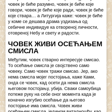
човек је биће разумно, човек је биће које
говори, човек је биће које ради, човек је биће
које ствара… а Литургија каже: човек је биће
у коме се дешава драма уздизања од
себичне индивидуе ка отвореној личности,
отовреној Небу и свету и радости.
ЧОВЕК ЖИВИ ОСЕЋАЊЕМ
СМИСЛА
Међутим, човек стварно интересује смисао.
То осећање смисла је својствено само
човеку. Само човек тражи смисао. Јер, ако
нема смисла мојег постојања, каже Ками,
онда се човек, кад осети да нема смисла
његовом постојању, убија. Сваки самоубица
потеже руку на себе оног момента када је
коначно изгубио осећање да његово
постојање има смисла. Човек живи
осећањем смисла, једином виталношћу, као