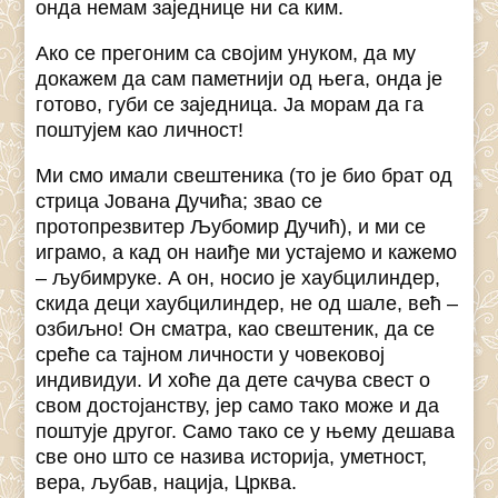
онда немам заједнице ни са ким.
Ако се прегоним са својим унуком, да му
докажем да сам паметнији од њега, онда је
готово, губи се заједница. Ја морам да га
поштујем као личност!
Ми смо имали свештеника (то је био брат од
стрица Јована Дучића; звао се
протопрезвитер Љубомир Дучић), и ми се
играмо, а кад он наиђе ми устајемо и кажемо
– љубимруке. А он, носио је хаубцилиндер,
скида деци хаубцилиндер, не од шале, већ –
озбиљно! Он сматра, као свештеник, да се
среће са тајном личности у човековој
индивидуи. И хоће да дете сачува свест о
свом достојанству, јер само тако може и да
поштује другог. Само тако се у њему дешава
све оно што се назива историја, уметност,
вера, љубав, нација, Црква.