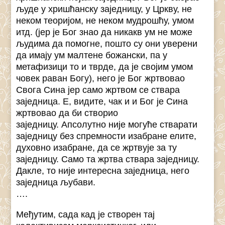
људе у хришћанску заједницу, у Цркву, не
неком теоријом, не неком мудрошћу, умом
итд. (јер је Бог знао да никакв ум не може
људима да помогне, пошто су они уверени
да имају ум малтене божански, па у
метафизици то и тврде, да је својим умом
човек раван Богу), него је Бог жртвовао
Свога Сина јер само жртвом се ствара
заједница. Е, видите, чак и и Бог је Сина
жртвовао да би створио
заједницу. Апсолутно није могуће стварати
заједницу без спремности изабране елите,
духовно изабране, да се жртвује за ту
заједницу. Само та жртва ствара заједницу.
Дакле, то није интересна заједница, него
заједница љубави.
….
Међутим, сада кад је створен тај