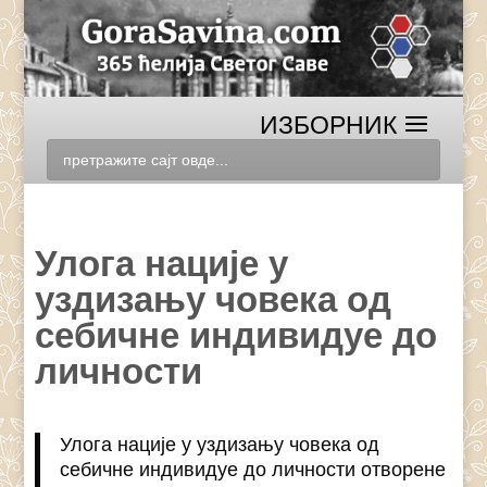
Улога нације у
уздизању човека од
себичне индивидуе до
личности
Улога нације у уздизању човека од
себичне индивидуе до личности отворене