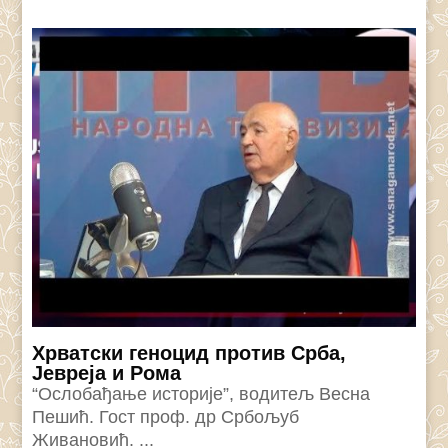
Хрватски геноцид против Срба,
Јевреја и Рома
“Ослобађање историје”, водитељ Весна
Пешић. Гост проф. др Србољуб
Живановић. ...