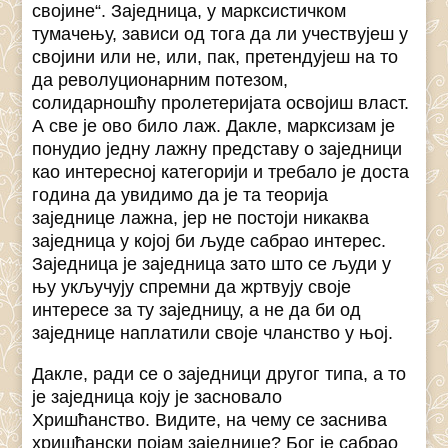
својине“. Заједница, у марксистичком
тумачењу, зависи од тога да ли учествујеш у
својини или не, или, пак, претендујеш на то
да револуционарним потезом,
солидарношћу пролетеријата освојиш власт.
А све је ово било лаж. Дакле, марксизам је
понудио једну лажну представу о заједници
као интересној категорији и требало је доста
година да увидимо да је та теорија
заједнице лажна, јер не постоји никаква
заједница у којој би људе сабрао интерес.
Заједница је заједница зато што се људи у
њу укључују спремни да жртвују своје
интересе за ту заједницу, а не да би од
заједнице наплатили своје чланство у њој.
Дакле, ради се о заједници другог типа, а то
је заједница коју је засновало
Хришћанство. Видите, на чему се заснива
хришћански појам заједнице? Бог је сабрао