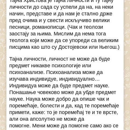
Тајна Христова је тајна личности и ту тајну
личности до сада су успели да на, на неки
начин, представе и да нам је стално држе
пред очима и у свести искључиво велики
песници, романописци. (Чак и теолози
заостају за њима. Мислим да нема тога
теолога који може да се упореди са великим
писцима као што су Достојевски или Његош.)
Тајна личности, личност не може да буде
предмет никакве психологије или
психоанализе. Психоанализа може да
изучава индивидуе, индивидуално…
Индивидуа може да буде предмет науке.
Понашање човеково може да убде предмет
науке. Наука може добро да опише чак и
поремећаје, болести и да, кад те поремећаје
примети, каже: то је поремећај те и те врсте,
али она апсолутно не може да
помогне. Мени може да помогне само ако се