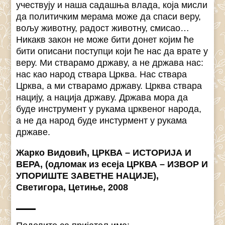
учествују и наша садашња влада, која мисли
да политичким мерама може да спаси веру,
вољу животну, радост животну, смисао…
Никакв закон не може бити донет којим ће
бити описани поступци који ће нас да врате у
веру. Ми стварамо државу, а не држава нас:
нас као народ ствара Црква. Нас ствара
Црква, а ми стварамо државу. Црква ствара
нацију, а нација државу. Држава мора да
буде инструмент у рукама црквеног народа,
а не да народ буде инстурмент у рукама
државе.
Жарко Видовић, ЦРКВА – ИСТОРИЈА И
ВЕРА, (одломак из есеја ЦРКВА – ИЗВОР И
УПОРИШТЕ ЗАВЕТНЕ НАЦИЈЕ),
Светигора, Цетиње, 2008