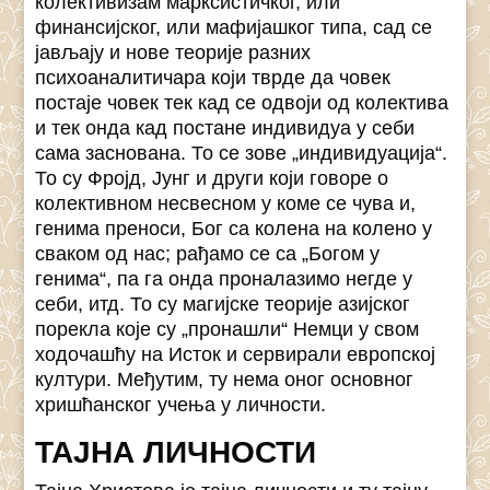
колективизам марксистичког, или
финансијског, или мафијашког типа, сад се
јављају и нове теорије разних
психоаналитичара који тврде да човек
постаје човек тек кад се одвоји од колектива
и тек онда кад постане индивидуа у себи
сама заснована. То се зове „индивидуација“.
То су Фројд, Јунг и други који говоре о
колективном несвесном у коме се чува и,
генима преноси, Бог са колена на колено у
сваком од нас; рађамо се са „Богом у
генима“, па га онда проналазимо негде у
себи, итд. То су магијске теорије азијског
порекла које су „пронашли“ Немци у свом
ходочашћу на Исток и сервирали европској
култури. Међутим, ту нема оног основног
хришћанског учења у личности.
ТАЈНА ЛИЧНОСТИ