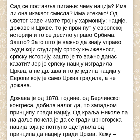
Сад се поставља питање: чему нација? Има
ли она икаквог смисла? Има итекако! Од
Светог Саве имате тројну хармонију: нације,
државе и Цркве. То је први пут у европској
историји и то се десило управо Србима.
Зашто? Зато што је важно да знају управо
људи који студирају српску књижевност,
српску историју, зашто је то важно данас
казати? Јер је српску нацију изградила
Црква, а не држава и то је једина нација у
Европи коју је само Црква градила, а не
држава.
Држава је од 1878. године, од Берлинског
конгреса, добила налог да, по западном
принципу, гради нацију. Од краља Николе па
на даље почела је да се гради црногорска
нација која је потпуно одступила од
принципа да нацију гради Црква. Кажу –