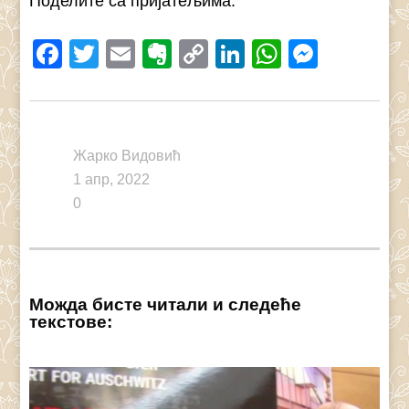
Поделите са пријатељима:
Facebook
Twitter
Email
Evernote
Copy
LinkedIn
WhatsAp
Messe
Link
Жарко Видовић
1 апр, 2022
0
Можда бисте читали и следеће
текстове: