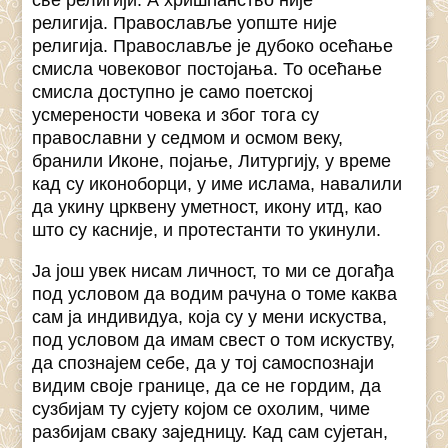
религија. Православље уопште није
религија. Православље је дубоко осећање
смисла човековог постојања. То осећање
смисла доступно је само поетској
усмерености човека и због тога су
православни у седмом и осмом веку,
бранили Иконе, појање, Литургију, у време
кад су иконоборци, у име ислама, навалили
да укину црквену уметност, икону итд, као
што су касније, и протестанти то укинули.
Ја још увек нисам личност, то ми се догађа
под условом да водим рачуна о томе каква
сам ја индивидуа, која су у мени искуства,
под условом да имам свест о том искуству,
да спознајем себе, да у тој самоспознаји
видим своје границе, да се не гордим, да
сузбијам ту сујету којом се охолим, чиме
разбијам сваку заједницу. Кад сам сујетан,