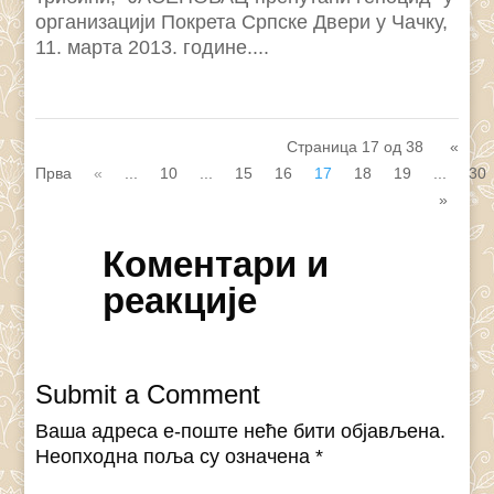
организацији Покрета Српске Двери у Чачку,
11. марта 2013. године....
Страница 17 од 38
«
Прва
«
...
10
...
15
16
17
18
19
...
30
»
Коментари и
реакције
Submit a Comment
Ваша адреса е-поште неће бити објављена.
Неопходна поља су означена
*