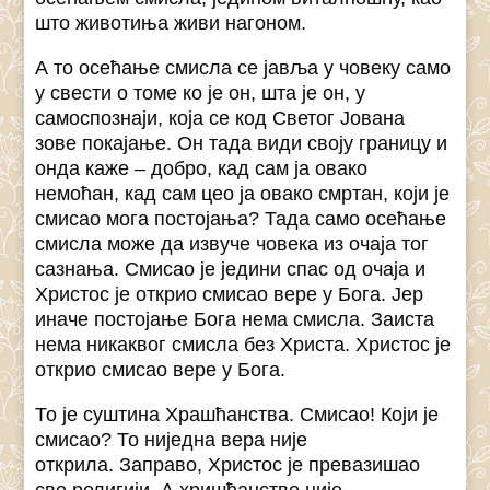
што животиња живи нагоном.
А то осећање смисла се јавља у човеку само
у свести о томе ко је он, шта је он, у
самоспознаји, која се код Светог Јована
зове покајање. Он тада види своју границу и
онда каже – добро, кад сам ја овако
немоћан, кад сам цео ја овако смртан, који је
смисао мога постојања? Тада само осећање
смисла може да извуче човека из очаја тог
сазнања. Смисао је једини спас од очаја и
Христос је открио смисао вере у Бога. Јер
иначе постојање Бога нема смисла. Заиста
нема никаквог смисла без Христа. Христос је
открио смисао вере у Бога.
То је суштина Храшћанства. Смисао! Који је
смисао? То ниједна вера није
открила. Заправо, Христос је превазишао
све религији. А хришћанство није