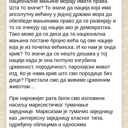
националне мањине морају имати права.
Шта то значи? То значи да нација која има
апсолутну већину у једној држави мора да
обезбеди мањинама право да се развијају и
то се очекују од нација ако је демократска.
Тако може да се деси да та национална
мањина постане бројно већа од ове нације
која је из почетка већинска. И ко нам је онда
крив? То значи да се нешто дешава у тој
нацији када је она потпуно изгубила
црквеност, породичност, парохијски живот
итд. Ко је нама крив што смо породице без
деце? Престали смо да живимо црквеним
животом…
Пре најновијег рата били смо изложени
насиљу марксистичког тумачање
заједнице. Марксизам је тумачио заједницу
као „интересну заједницу класног типа,
одређену облицима и односима