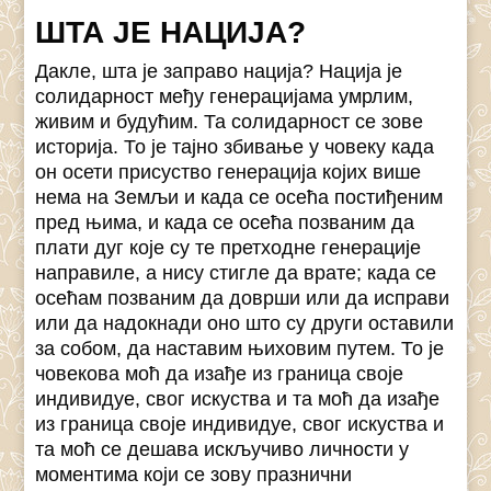
ШТА ЈЕ НАЦИЈА?
Дакле, шта је заправо нација? Нација је
солидарност међу генерацијама умрлим,
живим и будућим. Та солидарност се зове
историја. То је тајно збивање у човеку када
он осети присуство генерација којих више
нема на Земљи и када се осећа постиђеним
пред њима, и када се осећа позваним да
плати дуг које су те претходне генерације
направиле, а нису стигле да врате; када се
осећам позваним да доврши или да исправи
или да надокнади оно што су други оставили
за собом, да наставим њиховим путем. То је
човекова моћ да изађе из граница своје
индивидуе, свог искуства и та моћ да изађе
из граница своје индивидуе, свог искуства и
та моћ се дешава искључиво личности у
моментима који се зову празнични