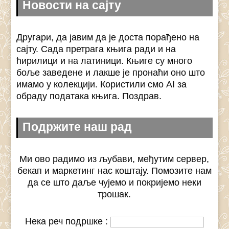
Новости на сајту
Другари, да јавим да је доста порађено на
сајту. Сада претрага књига ради и на
ћирилици и на латиници. Књиге су много
боље заведене и лакше је пронаћи оно што
имамо у колекцији. Користили смо AI за
обраду података књига. Поздрав.
Подржите наш рад
Ми ово радимо из љубави, међутим сервер,
бекап и маркетинг нас коштају. Помозите нам
да се што даље чујемо и покријемо неки
трошак.
Нека реч подршке :