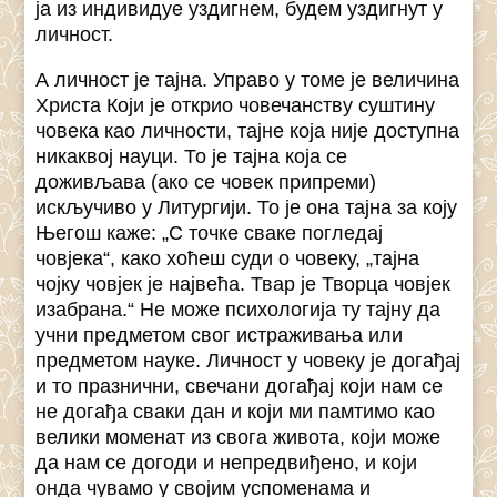
ја из индивидуе уздигнем, будем уздигнут у
личност.
А личност је тајна. Управо у томе је величина
Христа Који је открио човечанству суштину
човека као личности, тајне која није доступна
никаквој науци. То је тајна која се
доживљава (ако се човек припреми)
искључиво у Литургији. То је она тајна за коју
Његош каже: „С точке сваке погледај
човјека“, како хоћеш суди о човеку, „тајна
чојку човјек је највећа. Твар је Творца човјек
изабрана.“ Не може психологија ту тајну да
учни предметом свог истраживања или
предметом науке. Личност у човеку је догађај
и то празнични, свечани догађај који нам се
не догађа сваки дан и који ми памтимо као
велики моменат из свога живота, који може
да нам се догоди и непредвиђено, и који
онда чувамо у својим успоменама и