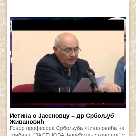
Истина о Јасеновцу – др Србољуб
Живановић
Говор професора Србољуба Живановића на
трибини, ”ЈАСЕНОВАЦ-прећутани геноцид” у