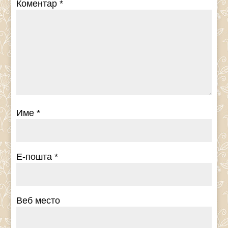
Коментар
*
Име
*
Е-пошта
*
Веб место