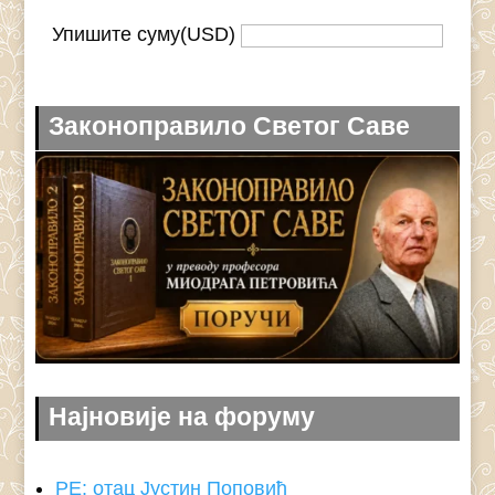
Упишите суму(USD)
Законоправило Светог Саве
Најновије на форуму
РЕ: отац Јустин Поповић