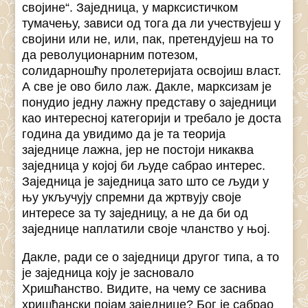
својине“. Заједница, у марксистичком
тумачењу, зависи од тога да ли учествујеш у
својини или не, или, пак, претендујеш на то
да револуционарним потезом,
солидарношћу пролетеријата освојиш власт.
А све је ово било лаж. Дакле, марксизам је
понудио једну лажну представу о заједници
као интересној категорији и требало је доста
година да увидимо да је та теорија
заједнице лажна, јер не постоји никаква
заједница у којој би људе сабрао интерес.
Заједница је заједница зато што се људи у
њу укључују спремни да жртвују своје
интересе за ту заједницу, а не да би од
заједнице наплатили своје чланство у њој.
Дакле, ради се о заједници другог типа, а то
је заједница коју је засновало
Хришћанство. Видите, на чему се заснива
хришћански појам заједнице? Бог је сабрао