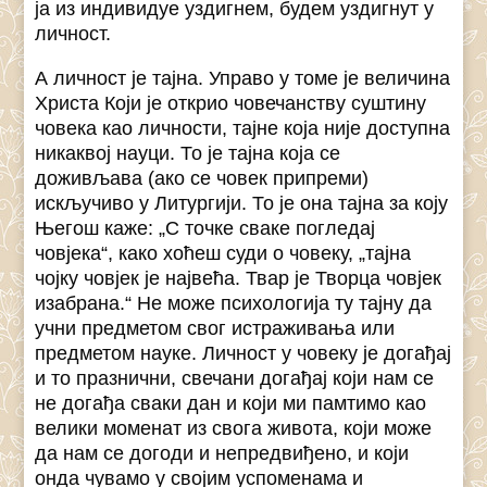
ја из индивидуе уздигнем, будем уздигнут у
личност.
А личност је тајна. Управо у томе је величина
Христа Који је открио човечанству суштину
човека као личности, тајне која није доступна
никаквој науци. То је тајна која се
доживљава (ако се човек припреми)
искључиво у Литургији. То је она тајна за коју
Његош каже: „С точке сваке погледај
човјека“, како хоћеш суди о човеку, „тајна
чојку човјек је највећа. Твар је Творца човјек
изабрана.“ Не може психологија ту тајну да
учни предметом свог истраживања или
предметом науке. Личност у човеку је догађај
и то празнични, свечани догађај који нам се
не догађа сваки дан и који ми памтимо као
велики моменат из свога живота, који може
да нам се догоди и непредвиђено, и који
онда чувамо у својим успоменама и