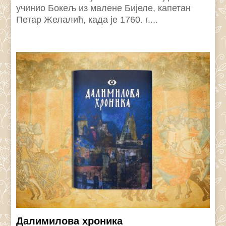
учинио Бокељ из малене Бијеле, капетан
Петар Желалић, када је 1760. г....
Далимилова хроника