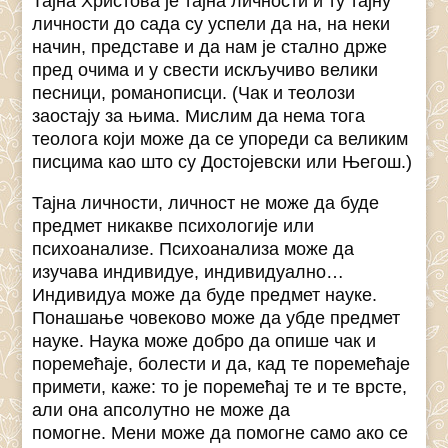
Тајна Христова је тајна личности и ту тајну
личности до сада су успели да на, на неки
начин, представе и да нам је стално држе
пред очима и у свести искључиво велики
песници, романописци. (Чак и теолози
заостају за њима. Мислим да нема тога
теолога који може да се упореди са великим
писцима као што су Достојевски или Његош.)
Тајна личности, личност не може да буде
предмет никакве психологије или
психоанализе. Психоанализа може да
изучава индивидуе, индивидуално…
Индивидуа може да буде предмет науке.
Понашање човеково може да убде предмет
науке. Наука може добро да опише чак и
поремећаје, болести и да, кад те поремећаје
примети, каже: то је поремећај те и те врсте,
али она апсолутно не може да
помогне. Мени може да помогне само ако се