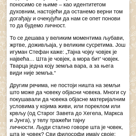
поносимо се њиме – као идентитетом
духовним, настојећи да останемо верни том
догађају и очекујући да нам се опет понови
то да будемо личност.
То се дешава у великим моментима љубави,
жртве, доживљаја, у великим сусретима. Још
игуман Стефан каже: „Тајна чојку човјек је
највећа… Шта је човјек, а мора бит’ човјек.
Тварца једна коју земља вара, а за њега
види није земља.“
Другим речима, не постоји ништа на земљи
што може да човеку објасни човека. Многи су
покушавали да човека објасне материјалним
условима у којима живи, или пореклом или
крвљу (од Старог Завета до Хегела, Маркса
и Јунга), у телу тражећи тајну
личности. Људи стално говоре шта је човек,
шта је човек? Сви философи имају своје: