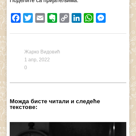
Поделите са пријатељима:
Facebook
Twitter
Email
Evernote
Copy
LinkedIn
WhatsAp
Messe
Link
Жарко Видовић
1 апр, 2022
0
Можда бисте читали и следеће
текстове: