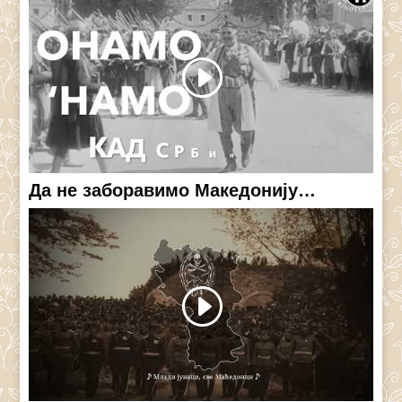
Да не заборавимо Македонију…