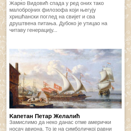
Жарко Видовић спада у ред оних тако
малобројних филозофа који његују
хришћански поглед на свијет и сва
друштвена питања. Дубоко је утицао на
читаву генерацију...
Kапетан Петар Желалић
Замислимо да неко данас отме амерички
носач авиона. То је на симболичкој равни