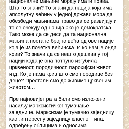
националне мањине морају имати права.
Шта то значи? То значи да нација која има
апсолутну већину у једној држави мора да
обезбеди мањинама право да се развијају и
то се очекују од нација ако је демократска.
Тако може да се деси да та национална
мањина постане бројно већа од ове нације
која је из почетка већинска. И ко нам је онда
крив? То значи да се нешто дешава у тој
нацији када је она потпуно изгубила
црквеност, породичност, парохијски живот
итд. Ко је нама крив што смо породице без
деце? Престали смо да живимо црквеним
животом…
Пре најновијег рата били смо изложени
насиљу марксистичког тумачање
заједнице. Марксизам је тумачио заједницу
као „интересну заједницу класног типа,
одређену облицима и односима