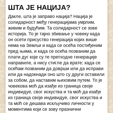
ШТА ЈЕ НАЦИЈА?
Дакле, шта је заправо нација? Нација је
солидарност међу генерацијама умрлим,
живим и будућим. Та солидарност се зове
историја. То је тајно збивање у човеку када
он осети присуство генерација којих више
нема на Земљи и када се осећа постиђеним
пред њима, и када се осећа позваним да
плати дуг које су те претходне генерације
направиле, а нису стигле да врате; када се
осећам позваним да доврши или да исправи
или да надокнади оно што су други оставили
за собом, да наставим њиховим путем. То је
човекова моћ да изађе из граница своје
индивидуе, свог искуства и та моћ да изађе
из граница своје индивидуе, свог искуства и
та моћ се дешава искључиво личности у
моментима који се зову празнични