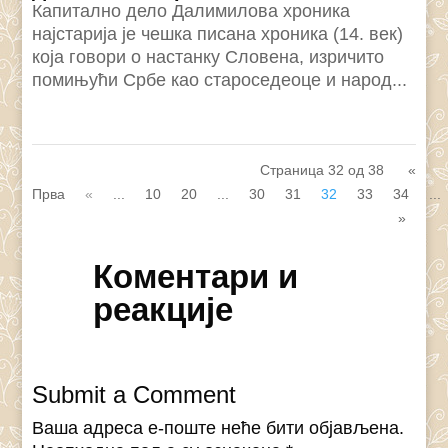
Капитално дело Далимилова хроника
најстарија је чешка писана хроника (14. век)
која говори о настанку Словена, изричито
помињући Србе као староседеоце и народ...
Страница 32 од 38
«
Прва
«
...
10
20
...
30
31
32
33
34
...
»
Коментари и
реакције
Submit a Comment
Ваша адреса е-поште неће бити објављена.