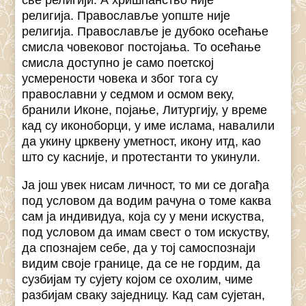
религија. Православље уопште није
религија. Православље је дубоко осећање
смисла човековог постојања. То осећање
смисла доступно је само поетској
усмерености човека и због тога су
православни у седмом и осмом веку,
бранили Иконе, појање, Литургију, у време
кад су иконоборци, у име ислама, навалили
да укину црквену уметност, икону итд, као
што су касније, и протестанти то укинули.
Ја још увек нисам личност, то ми се догађа
под условом да водим рачуна о томе каква
сам ја индивидуа, која су у мени искуства,
под условом да имам свест о том искуству,
да спознајем себе, да у тој самоспознаји
видим своје границе, да се не гордим, да
сузбијам ту сујету којом се охолим, чиме
разбијам сваку заједницу. Кад сам сујетан,