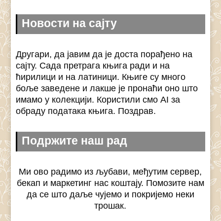
Новости на сајту
Другари, да јавим да је доста порађено на
сајту. Сада претрага књига ради и на
ћирилици и на латиници. Књиге су много
боље заведене и лакше је пронаћи оно што
имамо у колекцији. Користили смо AI за
обраду података књига. Поздрав.
Подржите наш рад
Ми ово радимо из љубави, међутим сервер,
бекап и маркетинг нас коштају. Помозите нам
да се што даље чујемо и покријемо неки
трошак.