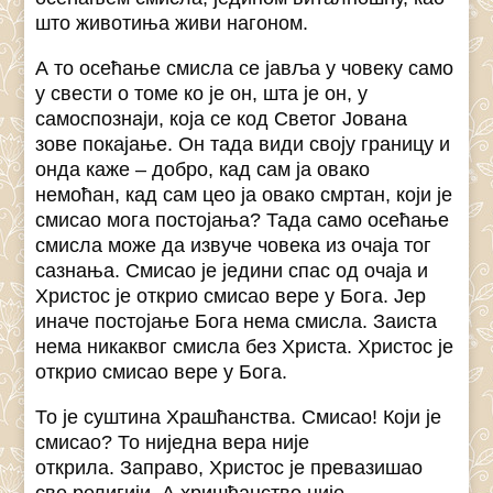
што животиња живи нагоном.
А то осећање смисла се јавља у човеку само
у свести о томе ко је он, шта је он, у
самоспознаји, која се код Светог Јована
зове покајање. Он тада види своју границу и
онда каже – добро, кад сам ја овако
немоћан, кад сам цео ја овако смртан, који је
смисао мога постојања? Тада само осећање
смисла може да извуче човека из очаја тог
сазнања. Смисао је једини спас од очаја и
Христос је открио смисао вере у Бога. Јер
иначе постојање Бога нема смисла. Заиста
нема никаквог смисла без Христа. Христос је
открио смисао вере у Бога.
То је суштина Храшћанства. Смисао! Који је
смисао? То ниједна вера није
открила. Заправо, Христос је превазишао
све религији. А хришћанство није