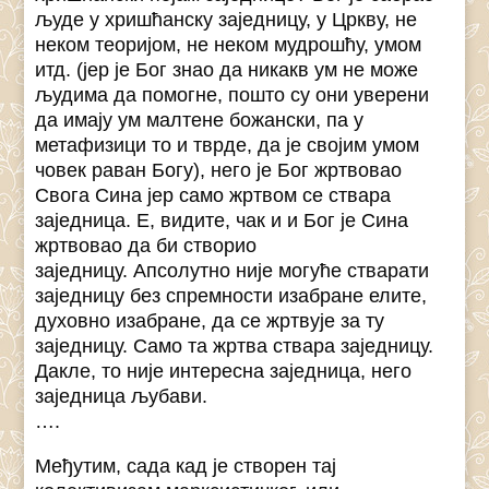
људе у хришћанску заједницу, у Цркву, не
неком теоријом, не неком мудрошћу, умом
итд. (јер је Бог знао да никакв ум не може
људима да помогне, пошто су они уверени
да имају ум малтене божански, па у
метафизици то и тврде, да је својим умом
човек раван Богу), него је Бог жртвовао
Свога Сина јер само жртвом се ствара
заједница. Е, видите, чак и и Бог је Сина
жртвовао да би створио
заједницу. Апсолутно није могуће стварати
заједницу без спремности изабране елите,
духовно изабране, да се жртвује за ту
заједницу. Само та жртва ствара заједницу.
Дакле, то није интересна заједница, него
заједница љубави.
….
Међутим, сада кад је створен тај