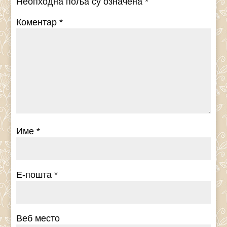
Неопходна поља су означена
*
Коментар
*
Име
*
Е-пошта
*
Веб место