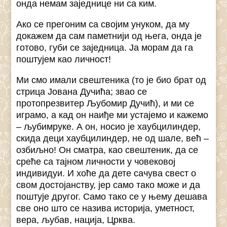
онда немам заједнице ни са ким.
Ако се прегоним са својим унуком, да му
докажем да сам паметнији од њега, онда је
готово, губи се заједница. Ја морам да га
поштујем као личност!
Ми смо имали свештеника (то је био брат од
стрица Јована Дучића; звао се
протопрезвитер Љубомир Дучић), и ми се
играмо, а кад он наиђе ми устајемо и кажемо
– љубимруке. А он, носио је хаубцилиндер,
скида деци хаубцилиндер, не од шале, већ –
озбиљно! Он сматра, као свештеник, да се
среће са тајном личности у човековој
индивидуи. И хоће да дете сачува свест о
свом достојанству, јер само тако може и да
поштује другог. Само тако се у њему дешава
све оно што се назива историја, уметност,
вера, љубав, нација, Црква.