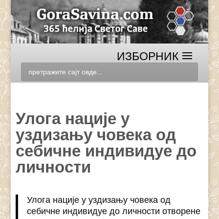
Улога нације у
уздизању човека од
себичне индивидуе до
личности
Улога нације у уздизању човека од
себичне индивидуе до личности отворене