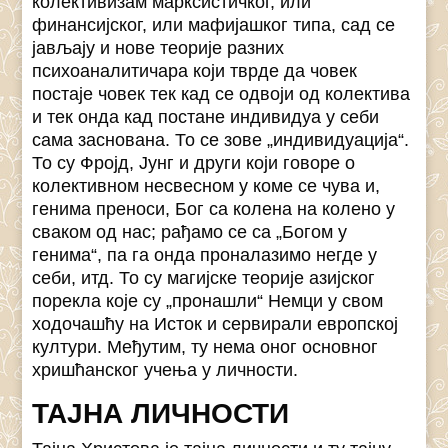
колективизам марксистичког, или
финансијског, или мафијашког типа, сад се
јављају и нове теорије разних
психоаналитичара који тврде да човек
постаје човек тек кад се одвоји од колектива
и тек онда кад постане индивидуа у себи
сама заснована. То се зове „индивидуација“.
То су Фројд, Јунг и други који говоре о
колективном несвесном у коме се чува и,
генима преноси, Бог са колена на колено у
сваком од нас; рађамо се са „Богом у
генима“, па га онда проналазимо негде у
себи, итд. То су магијске теорије азијског
порекла које су „пронашли“ Немци у свом
ходочашћу на Исток и сервирали европској
култури. Међутим, ту нема оног основног
хришћанског учења у личности.
ТАЈНА ЛИЧНОСТИ