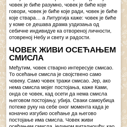
човек је биће разумно, човек је биће које
говори, човек је биће које ради, човек је биће
које ствара… а Литургија каже: човек је биће
у коме се дешава драма уздизања од
себичне индивидуе ка отвореној личности,
отовреној Небу и свету и радости.
ЧОВЕК ЖИВИ ОСЕЋАЊЕМ
СМИСЛА
Међутим, човек стварно интересује смисао.
То осећање смисла је својствено само
човеку. Само човек тражи смисао. Јер, ако
нема смисла мојег постојања, каже Ками,
онда се човек, кад осети да нема смисла
његовом постојању, убија. Сваки самоубица
потеже руку на себе оног момента када је
коначно изгубио осећање да његово
постојање има смисла. Човек живи
осећањем смисла, једином виталношћу, као