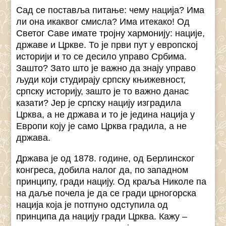
Сад се поставља питање: чему нација? Има
ли она икаквог смисла? Има итекако! Од
Светог Саве имате тројну хармонију: нације,
државе и Цркве. То је први пут у европској
историји и то се десило управо Србима.
Зашто? Зато што је важно да знају управо
људи који студирају српску књижевност,
српску историју, зашто је то важно данас
казати? Јер је српску нацију изградила
Црква, а не држава и то је једина нација у
Европи коју је само Црква градила, а не
држава.
Држава је од 1878. године, од Берлинског
конгреса, добила налог да, по западном
принципу, гради нацију. Од краља Николе па
на даље почела је да се гради црногорска
нација која је потпуно одступила од
принципа да нацију гради Црква. Кажу –