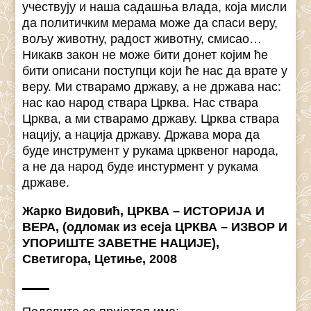
учествују и наша садашња влада, која мисли
да политичким мерама може да спаси веру,
вољу животну, радост животну, смисао…
Никакв закон не може бити донет којим ће
бити описани поступци који ће нас да врате у
веру. Ми стварамо државу, а не држава нас:
нас као народ ствара Црква. Нас ствара
Црква, а ми стварамо државу. Црква ствара
нацију, а нација државу. Држава мора да
буде инструмент у рукама црквеног народа,
а не да народ буде инстурмент у рукама
државе.
Жарко Видовић, ЦРКВА – ИСТОРИЈА И
ВЕРА, (одломак из есеја ЦРКВА – ИЗВОР И
УПОРИШТЕ ЗАВЕТНЕ НАЦИЈЕ),
Светигора, Цетиње, 2008