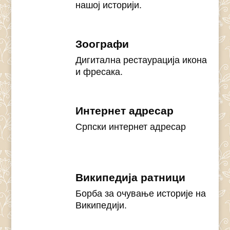
нашој историји.
Зоографи
Дигитална рестаурација икона
и фресака.
Интернет адресар
Српски интернет адресар
Википедија ратници
Борба за очување историје на
Википедији.