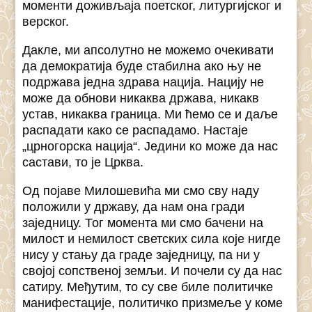
моменти доживљаја поетског, литургијског и
верског.
Дакле, ми апсолутно не можемо очекивати
да демократија буде стабилна ако њу не
подржава једна здрава нација. Нацију не
може да обнови никаква држава, никакв
устав, никаква граница. Ми ћемо се и даље
распадати како се распадамо. Настаје
„црногорска нација“. Једини ко може да нас
састави, то је Црква.
Од појаве Милошевића ми смо сву наду
положили у државу, да нам она гради
заједницу. Тог момента ми смо бачени на
милост и немилост светских сила које нигде
нису у стању да граде заједницу, па ни у
својој сопственој земљи. И почели су да нас
сатиру. Међутим, то су све биле политичке
манифестације, политичко призмеље у коме