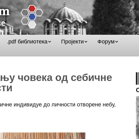
.pdf библиотека
Пројекти
Форум
ању човека од себичне
сти
бичне индивидуе до личности отворене небу,