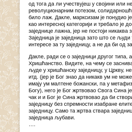
од тога да ли учествујеш у својини или не
револуционарним потезом, солидарношћу 
било лаж. Дакле, марксизам је понудио ј
као интересној категорији и требало је д
заједнице лажна, јер не постоји никаква 
Заједница је заједница зато што се људи 
интересе за ту заједницу, а не да би од 
Дакле, ради се о заједници другог типа, а
Хришћанство. Видите, на чему се заснива
људе у хришћанску заједницу, у Цркву, н
итд. (јер је Бог знао да никакв ум не мо
имају ум малтене божански, па у метафиз
Богу), него је Бог жртвовао Свога Сина ј
чак и и Бог је Сина жртвовао да би створ
заједницу без спремности изабране елите
заједницу. Само та жртва ствара заједниц
заједница љубави.
….