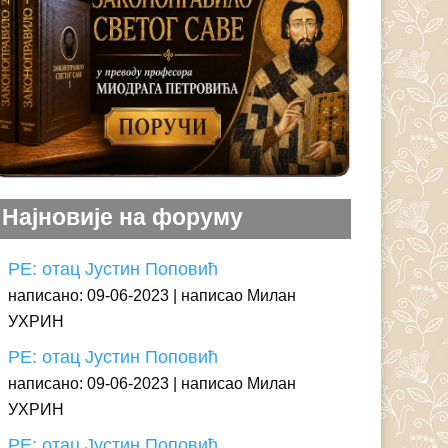
Најновије на форуму
РЕ: отац Јустин Поповић
написано: 09-06-2023
написао Милан
УХРИН
РЕ: отац Јустин Поповић
написано: 09-06-2023
написао Милан
УХРИН
РЕ: отац Јустин Поповић