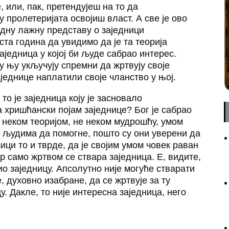
, или, пак, претендујеш на то да
пролетеријата освојиш власт. А све је ово
едну лажну представу о заједници
оста година да увидимо да је та теорија
заједница у којој би људе сабрао интерес.
у њу укључују спремни да жртвују своје
заједнице наплатили своје чланство у њој.
 то је заједница коју је засновало
 хришћански појам заједнице? Бог је сабрао
е неком теоријом, не неком мудрошћу, умом
же људима да помогне, пошто су они уверени да
ици то и тврде, да је својим умом човек раван
ер само жртвом се ствара заједница. Е, видите,
ио заједницу. Апсолутно није могуће стварати
, духовно изабране, да се жртвује за ту
у. Дакле, то није интересна заједница, него