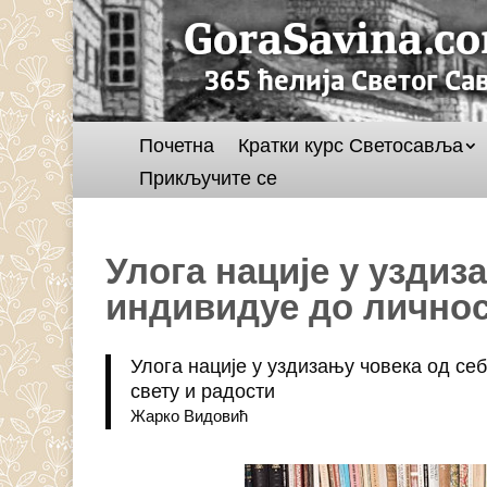
Почетна
Кратки курс Светосавља
Прикључите се
Улога нације у уздиз
индивидуе до лично
Улога нације у уздизању човека од се
свету и радости
Жарко Видовић