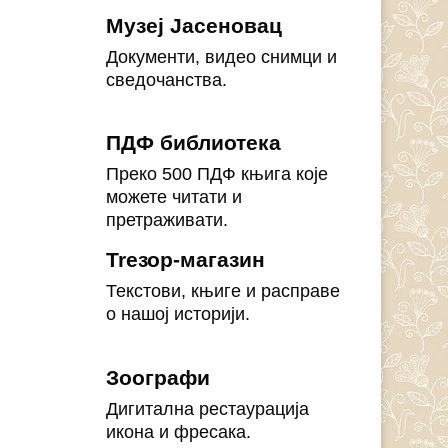
Музеј Јасеновац
Документи, видео снимци и
сведочанства.
ПДФ библиотека
Преко 500 ПДФ књига које
можете читати и
претраживати.
Treзор-магазин
Текстови, књиге и расправе
о нашој историји.
Зоографи
Дигитална рестаурација
икона и фресака.