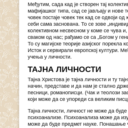
Међутим, сада кад је створен тај колекти
мафијашког типа, сад се јављају и нове 
човек постаје човек тек кад се одвоји од
себи сама заснована. То се зове „индивиду
колективном несвесном у коме се чува и,
сваком од нас; рађамо се са „Богом у ген
То су магијске теорије азијског порекла 
Исток и сервирали европској култури. Ме
учења у личности.
ТАЈНА ЛИЧНОСТИ
Тајна Христова је тајна личности и ту тај
начин, представе и да нам је стално држ
песници, романописци. (Чак и теолози за
који може да се упореди са великим писц
Тајна личности, личност не може да буде
психоанализе. Психоанализа може да и
може да буде предмет науке. Понашање 