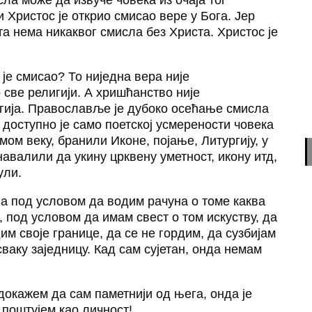
и Христос је открио смисао вере у Бога. Јер
а нема никаквог смисла без Христа. Христос је
 је смисао? То ниједна вера није
 све религији. А хришћанство није
гија. Православље је дубоко осећање смисла
доступно је само поетској усмерености човека
мом веку, бранили Иконе, појање, Литургију, у
навалили да укину црквену уметност, икону итд,
ули.
ађа под условом да водим рачуна о томе каква
а, под условом да имам свест о том искуству, да
дим своје границе, да се не гордим, да сузбијам
 сваку заједницу. Кад сам сујетан, онда немам
 докажем да сам паметнији од њега, онда је
а поштујем као личност!