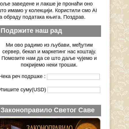
оље заведене и лакше је пронаћи оно
то имамо у колекцији. Користили смо AI
а обраду података књига. Поздрав.
Подржите наш рад
Ми ово радимо из љубави, међутим
сервер, бекап и маркетинг нас коштају.
Помозите нам да се што даље чујемо и
покријемо неки трошак.
Нека реч подршке :
Упишите суму(USD)
Законоправило Светог Саве