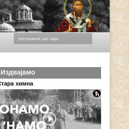
Издвајамо
Стара химна