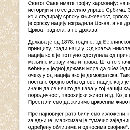
Светог Саве имате тројну хармонију: наци
историји и то се десило управо Србима. 
који студирају српску књижевност, српску
је српску нацију изградила Црква, а не др
Црква градила, а не држава.
Држава је од 1878. године, од Берлинско
принципу, гради нацију. Од краља Николе
нација која је потпуно одступила од при
мањине морају имати права. Шта то значи
већину у једној држави мора да обезбеди
очекују од нација ако је демократска. Т
постане бројно већа од ове нације која је
значи да се нешто дешава у тој нацији ка
породичност, парохијски живот итд. Ко ј
Престали смо да живимо црквеним жив
Пре најновијег рата били смо изложени 
заједнице. Марксизам је тумачио заједниц
одређену облицима и односима својине“.