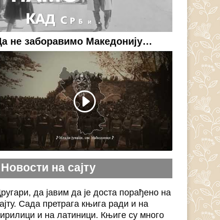
Да не заборавимо Македонију…
Новости на сајту
ругари, да јавим да је доста порађено на
ајту. Сада претрага књига ради и на
ирилици и на латиници. Књиге су много