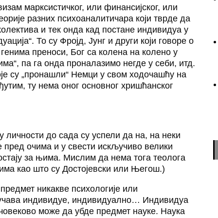
визам марксистичког, или финансијског, или
теорије разних психоаналитичара који тврде да
 колектива и тек онда кад постане индивидуа у
ација“. То су Фројд, Јунг и други који говоре о
 генима преноси, Бог са колена на колено у
има“, па га онда проналазимо негде у себи, итд.
које су „пронашли“ Немци у свом ходочашћу на
ђутим, ту нема оног основног хришћанског
ну личности до сада су успели да на, на неки
е пред очима и у свести искључиво велики
остају за њима. Мислим да нема тога теолога
има као што су Достојевски или Његош.)
 предмет никакве психологије или
зучава индивидуе, индивидуално… Индивидуа
човеково може да убде предмет науке. Наука