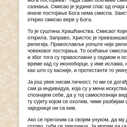
сазнања. Смисао је једини спас од очаја 
иначе постојање Бога нема смисла. Заист
открио смисао вере у Бога.
То је суштина Храшћанства. Смисао! Који
открила. Заправо, Христос је превазишао
религија. Православље уопште није рели
човековог постојања. То осећање смисла 
и због тога су православни у седмом и ос
време кад су иконоборци, у име ислама, 
као што су касније, и протестанти то укин
Ја још увек нисам личност, то ми се дог
сам ја индивидуа, која су у мени искуств
спознајем себе, да у тој самоспознаји ви
ту сујету којом се охолим, чиме разбијам
заједнице ни са ким.
Ако се прегоним са својим унуком, да му
готово, губи се заједница. Ја морам да г