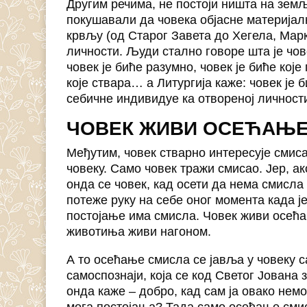
Другим речима, не постоји ништа на земљ
покушавали да човека објасне материјал
крвљу (од Старог Завета до Хегела, Маркс
личности. Људи стално говоре шта је чов
човек је биће разумно, човек је биће које 
које ствара… а Литургија каже: човек је
себичне индивидуе ка отвореној личности
ЧОВЕК ЖИВИ ОСЕЋАЊ
Међутим, човек стварно интересује смиса
човеку. Само човек тражи смисао. Јер, а
онда се човек, кад осети да нема смисла
потеже руку на себе оног момента када ј
постојање има смисла. Човек живи осећа
животиња живи нагоном.
А то осећање смисла се јавља у човеку сам
самоспознаји, која се код Светог Јована 
онда каже – добро, кад сам ја овако немо
мога постојања? Тада само осећање смис