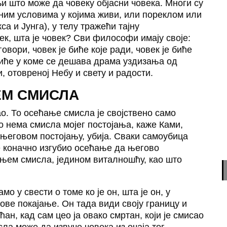
и што може да човеку објасни човека. Многи су
ним условима у којима живи, или пореклом или
а и Јунга), у телу тражећи тајну
ек, шта је човек? Сви философи имају своје:
говори, човек је биће које ради, човек је биће
 биће у коме се дешава драма уздизања од
, отовреној Небу и свету и радости.
ЕМ СМИСЛА
о. То осећање смисла је својствено само
ко нема смисла мојег постојања, каже Ками,
 његовом постојању, убија. Сваки самоубица
е коначно изгубио осећање да његово
њем смисла, једином виталношћу, као што
о у свести о томе ко је он, шта је он, у
зове покајање. Он тада види своју границу и
ћан, кад сам цео ја овако смртан, који је смисао
ла може да извуче човека из очаја тог