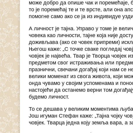
може добро да опише чак и поремећаје, б
то је поремећај те и те врсте, али она 
помогне само ако се ја из индивидуе узди
А личност је тајна. Управо у томе је вел
човека као личности, тајне која није досту
доживљава (ако се човек припреми) искључ
Његош каже: „С точке сваке погледај човје
човјек је највећа. Твар је Творца човјек 
предметом свог истраживања или предмето
празнични, свечани догађај који нам се н
велики моменат из свога живота, који мо
онда чувамо у својим успоменама и поно
настојећи да останемо верни том догађају
будемо личност.
То се дешава у великим моментима љубав
Још игуман Стефан каже: „Тајна чојку човј
човјек. Тварца једна коју земља вара, а 