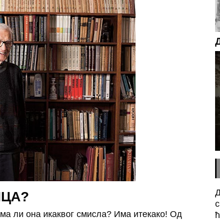
Д
ИЦА?
с
ма ли она икаквог смисла? Има итекако! Од
ћ