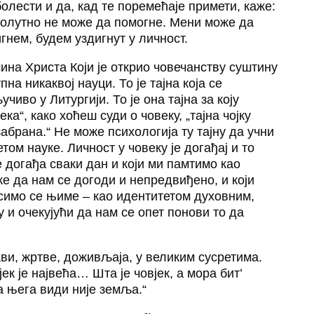
олести и да, кад те поремећаје примети, каже:
апсолутно не може да помогне. Мени може да
гнем, будем уздигнут у личност.
ичина Христа Који је открио човечанству суштину
пна никаквој науци. То је тајна која се
иво у Литургији. То је она тајна за коју
ка“, како хоћеш суди о човеку, „тајна чојку
изабрана.“ Не може психологија ту тајну да учни
м науке. Личност у човеку је догађај и то
е догађа сваки дан и који ми памтимо као
же да нам се догоди и непредвиђено, и који
симо се њиме – као идентитетом духовним,
 и очекујући да нам се опет понови то да
и, жртве, доживљаја, у великим сусретима.
ек је највећа… Шта је човјек, а мора бит’
за њега види није земља.“