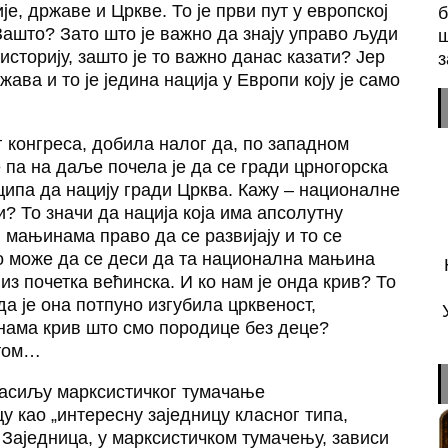
је, државе и Цркве. То је први пут у европској
б
Зашто? Зато што је важно да знају управо људи
ш
 историју, зашто је то важно данас казати? Јер
з
жава и то је једина нација у Европи коју је само
г конгреса, добила налог да, по западном
 па на даље почела је да се гради црногорска
нципа да нацију гради Црква. Кажу – националне
? То значи да нација која има апсолутну
 мањинама право да се развијају и то се
ако може да се деси да та национална мањина
 из почетка већинска. И ко нам је онда крив? То
да је она потпуно изгубила црквеност,
е нама крив што смо породице без деце?
отом…
насиљу марксистичког тумачање
у као „интересну заједницу класног типа,
 Заједница, у марксистичком тумачењу, зависи