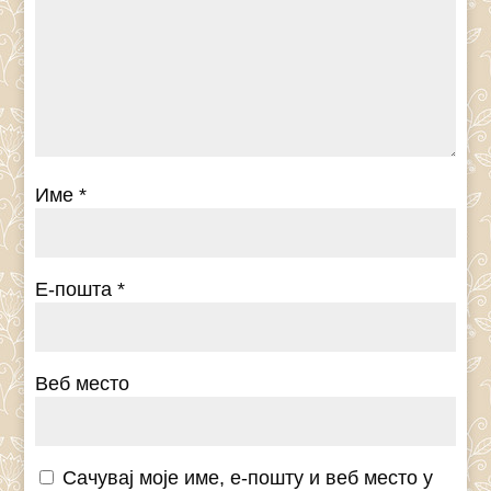
Име
*
Е-пошта
*
Веб место
Сачувај моје име, е-пошту и веб место у