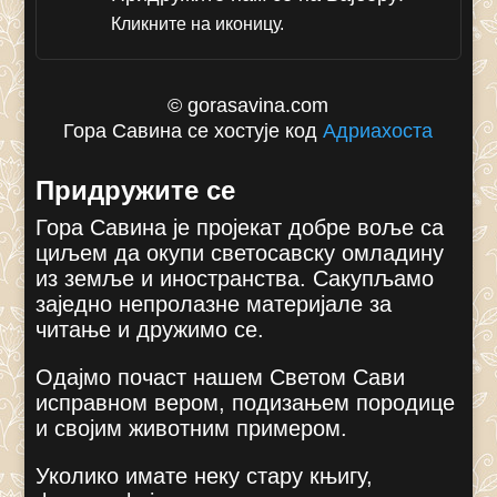
Кликните на иконицу.
© gorasavina.com
Гора Савина се хостује код
Адриахоста
Придружите се
Гора Савина је пројекат добре воље са
циљем да окупи светосавску омладину
из земље и иностранства. Сакупљамо
заједно непролазне материјале за
читање и дружимо се.
Одајмо почаст нашем Светом Сави
исправном вером, подизањем породице
и својим животним примером.
Уколико имате неку стару књигу,