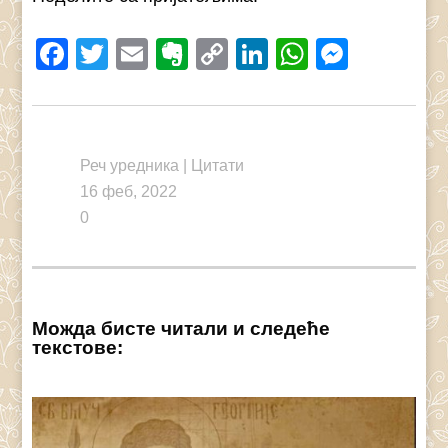
Facebook
Twitter
Email
Evernote
Copy
LinkedIn
WhatsAp
Messe
Link
Реч уредника
|
Цитати
16 феб, 2022
0
Можда бисте читали и следеће
текстове: