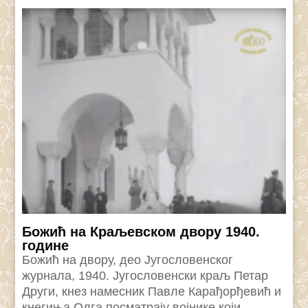
Божић на Краљевском двору 1940.
године
Божић на двору, део Југословенског
журнала, 1940. Југословенски краљ Петар
Други, кнез намесник Павле Карађорђевић и
кнегиња Олга посматрају војнике који...