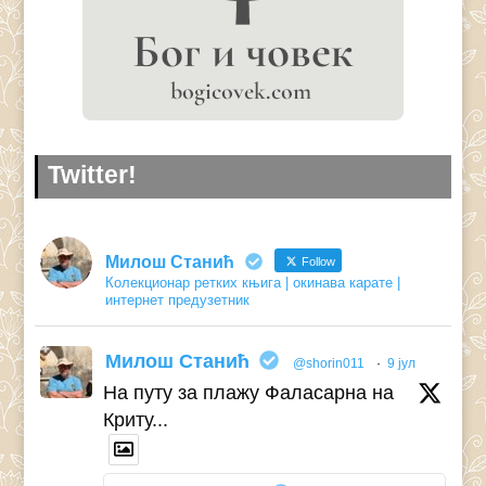
Twitter!
Милош Станић
Follow
Колекционар ретких књига | окинава карате |
интернет предузетник
Милош Станић
@shorin011
·
9 јул
На путу за плажу Фаласарна на
Криту...