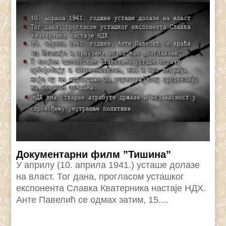
Документарни филм ”Тишина”
У априлу (10. априла 1941.) усташе долазе
на власт. Тог дана, прогласом усташког
експонента Славка Кватерника настаје НДХ.
Анте Павелић се одмах затим, 15....