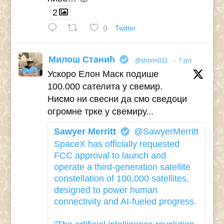
2
9
Twitter
Милош Станић
@shorin011
·
7 јул
Ускоро Елон Маск подише
100.000 сателита у свемир.
Нисмо ни свесни да смо сведоци
огромне трке у свемиру...
Sawyer Merritt
@SawyerMerritt
SpaceX has officially requested
FCC approval to launch and
operate a third-generation satellite
constellation of 100,000 satellites,
designed to power human
connectivity and AI-fueled progress.