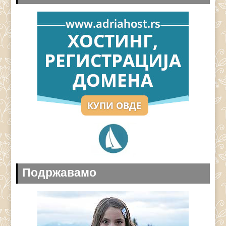
Подржавамо