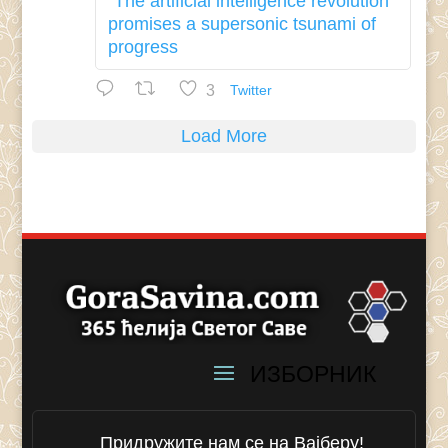
"The artificial intelligence revolution
promises a supersonic tsunami of
progress
3
Twitter
Load More
Придружите нам се на Вајберу!