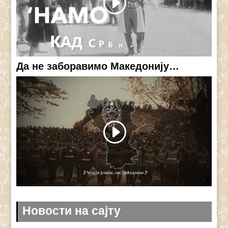
Да не заборавимо Македонију…
Новости на сајту