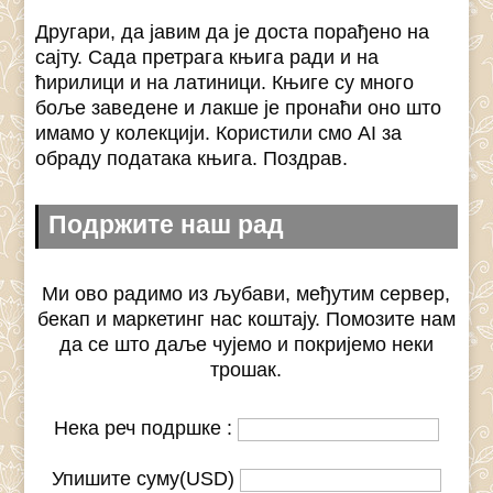
Другари, да јавим да је доста порађено на
сајту. Сада претрага књига ради и на
ћирилици и на латиници. Књиге су много
боље заведене и лакше је пронаћи оно што
имамо у колекцији. Користили смо AI за
обраду података књига. Поздрав.
Подржите наш рад
Ми ово радимо из љубави, међутим сервер,
бекап и маркетинг нас коштају. Помозите нам
да се што даље чујемо и покријемо неки
трошак.
Нека реч подршке :
Упишите суму(USD)