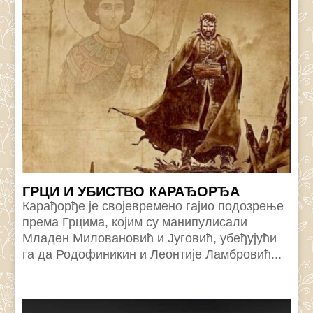
ГРЦИ И УБИСТВО КАРАЂОРЂА
Карађорђе је својевремено гајио подозрење
према Грцима, којим су манипулисали
Младен Миловановић и Југовић, убеђујући
га да Родофиникин и Леонтије Ламбровић...