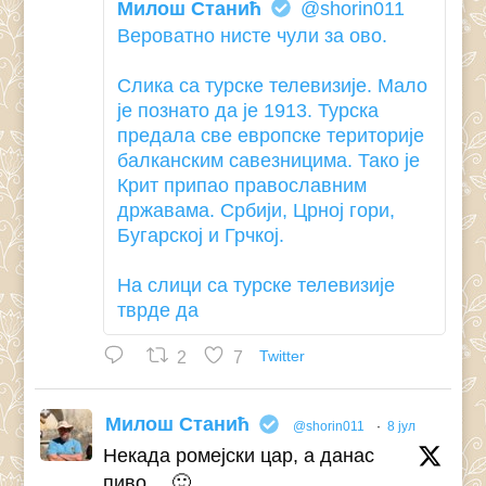
Милош Станић
@shorin011
Вероватно нисте чули за ово.
Слика са турске телевизије. Мало
је познато да је 1913. Турска
предала све европске територије
балканским савезницима. Тако је
Крит припао православним
државама. Србији, Црној гори,
Бугарској и Грчкој.
На слици са турске телевизије
тврде да
2
7
Twitter
Милош Станић
@shorin011
·
8 јул
Некада ромејски цар, а данас
пиво… 🙂