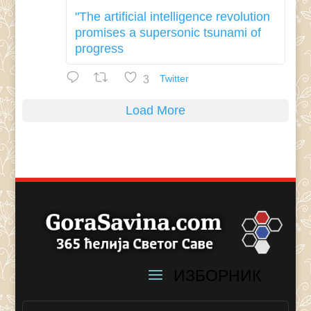
"The artificial intelligence revolution
promises a supersonic tsunami of
progress
3
Twitter
Load More