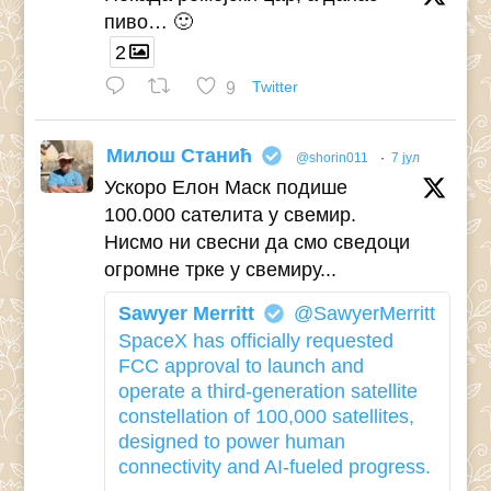
пиво… 🙂
2
9
Twitter
Милош Станић
@shorin011
·
7 јул
Ускоро Елон Маск подише
100.000 сателита у свемир.
Нисмо ни свесни да смо сведоци
огромне трке у свемиру...
Sawyer Merritt
@SawyerMerritt
SpaceX has officially requested
FCC approval to launch and
operate a third-generation satellite
constellation of 100,000 satellites,
designed to power human
connectivity and AI-fueled progress.