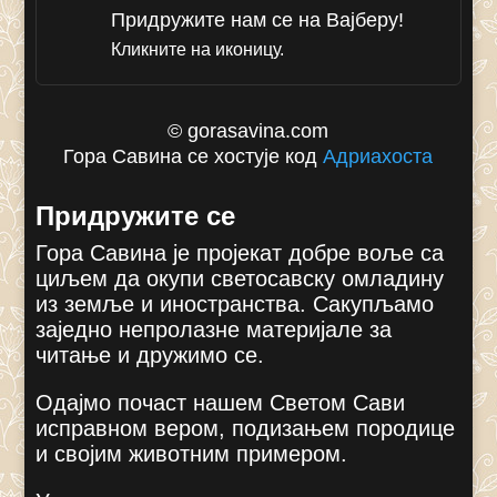
Придружите нам се на Вајберу!
Кликните на иконицу.
© gorasavina.com
Гора Савина се хостује код
Адриахоста
Придружите се
Гора Савина је пројекат добре воље са
циљем да окупи светосавску омладину
из земље и иностранства. Сакупљамо
заједно непролазне материјале за
читање и дружимо се.
Одајмо почаст нашем Светом Сави
исправном вером, подизањем породице
и својим животним примером.