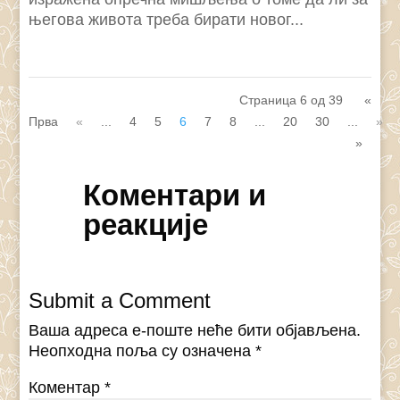
његова живота треба бирати новог...
Страница 6 од 39
«
Прва
«
...
4
5
6
7
8
...
20
30
...
»
»
Коментари и
реакције
Submit a Comment
Ваша адреса е-поште неће бити објављена.
Неопходна поља су означена
*
Коментар
*