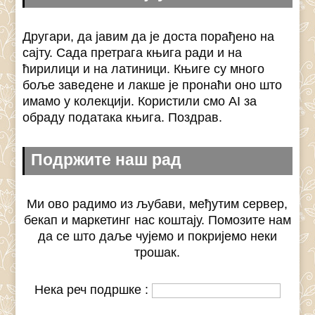
Другари, да јавим да је доста порађено на
сајту. Сада претрага књига ради и на
ћирилици и на латиници. Књиге су много
боље заведене и лакше је пронаћи оно што
имамо у колекцији. Користили смо AI за
обраду података књига. Поздрав.
Подржите наш рад
Ми ово радимо из љубави, међутим сервер,
бекап и маркетинг нас коштају. Помозите нам
да се што даље чујемо и покријемо неки
трошак.
Нека реч подршке :