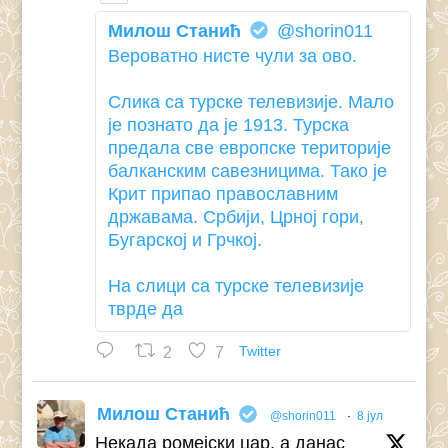
Милош Станић
@shorin011
Вероватно нисте чули за ово.
Слика са турске телевизије. Мало
је познато да је 1913. Турска
предала све европске територије
балканским савезницима. Тако је
Крит припао православним
државама. Србији, Црној гори,
Бугарској и Грчкој.
На слици са турске телевизије
тврде да
2
7
Twitter
Милош Станић
@shorin011
·
8 јул
Некада ромејски цар, а данас