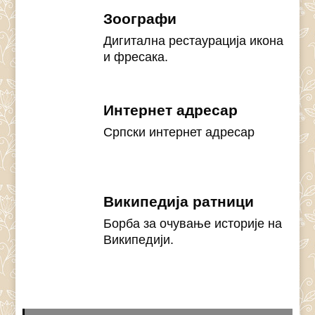
Зоографи
Дигитална рестаурација икона
и фресака.
Интернет адресар
Српски интернет адресар
Википедија ратници
Борба за очување историје на
Википедији.