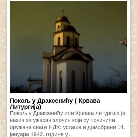
Покољ у Драксенићу ( Крвава
Литургија)
Покољ у Драксенићу или Крвава литургија је
назив за ужасан злочин који су починили
оружане снаге НДХ: усташе и домобрани 14.
јануара 1942. године у...