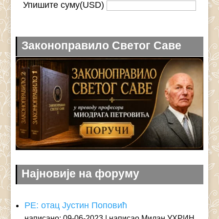
Упишите суму(USD)
Законоправило Светог Саве
Најновије на форуму
РЕ: отац Јустин Поповић
написано: 09-06-2023
написао Милан УХРИН