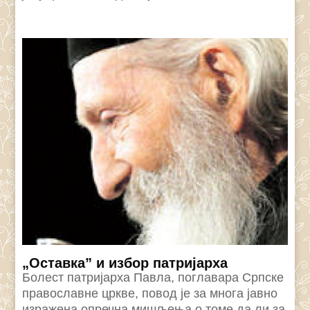
„Оставка” и избор патријарха
Болест патријарха Павла, поглавара Српске
православне цркве, повод је за многа јавно
изражена опречна мишљења о томе да ли за