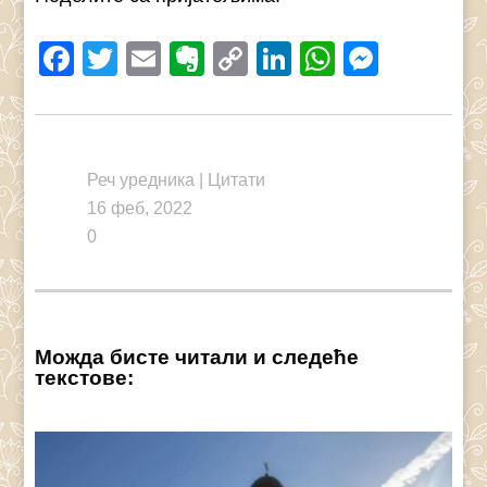
Facebook
Twitter
Email
Evernote
Copy
LinkedIn
WhatsAp
Messe
Link
Реч уредника
|
Цитати
16 феб, 2022
0
Можда бисте читали и следеће
текстове: