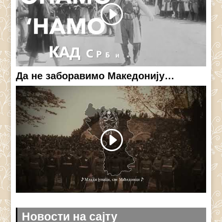
Да не заборавимо Македонију…
Новости на сајту