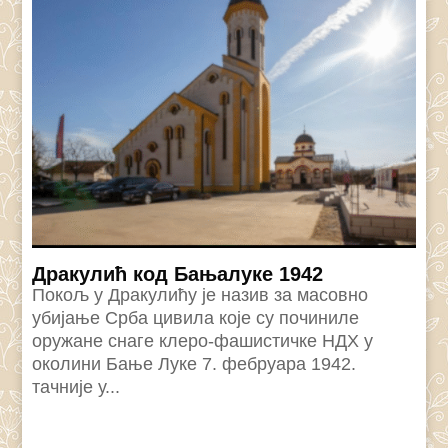
Дракулић код Бањалуке 1942
Покољ у Дракулићу је назив за масовно
убијање Срба цивила које су починиле
оружане снаге клеро-фашистичке НДХ у
околини Бање Луке 7. фебруара 1942.
тачније у...