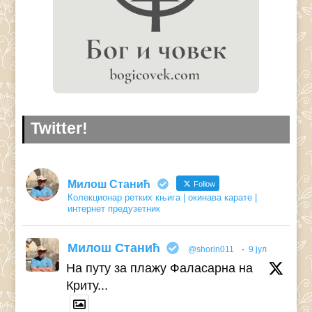
Twitter!
Милош Станић
Follow
Колекционар ретких књига | окинава карате |
интернет предузетник
Милош Станић
@shorin011
·
9 јул
На путу за плажу Фаласарна на
Криту...