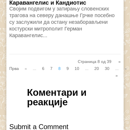
Каравангелис и Кандиотис
Својим подвигом у затирању словенских
трагова на северу данашње Грчке посебно
су заслужили да остану незаборављени
костурски митрополит Герман
Каравангелис...
Страница 8 од 39
«
Прва
«
...
6
7
8
9
10
...
20
30
...
»
»
Коментари и
реакције
Submit a Comment