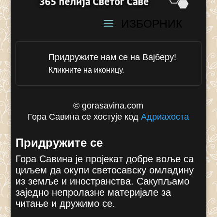
Придружите нам се на Вајберу!
Кликните на иконицу.
© gorasavina.com
Гора Савина се хостује код
Адриахоста
Придружите се
Гора Савина је пројекат добре воље са
циљем да окупи светосавску омладину
из земље и иностранства. Сакупљамо
заједно непролазне материјале за
читање и дружимо се.