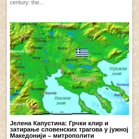
century: the...
Јелена Капустина: Грчки клир и
затирање словенских трагова у јужној
Македонији – митрополити