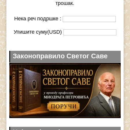
трошак.
Нека реч подршке :
Упишите суму(USD)
Законоправило Светог Саве