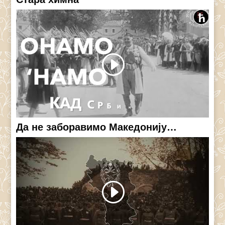
Да не заборавимо Македонију…