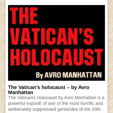
The Vatican’s holocaust – by Avro
Manhattan
The Vaticanís Holocaust by Avro Manhattan is a
powerful exposÈ of one of the most horrific and
deliberately suppressed genocides of the 20th