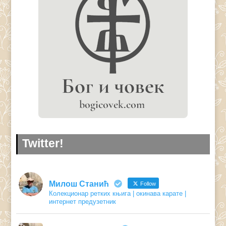
Twitter!
Милош Станић
Follow
Колекционар ретких књига | окинава карате |
интернет предузетник