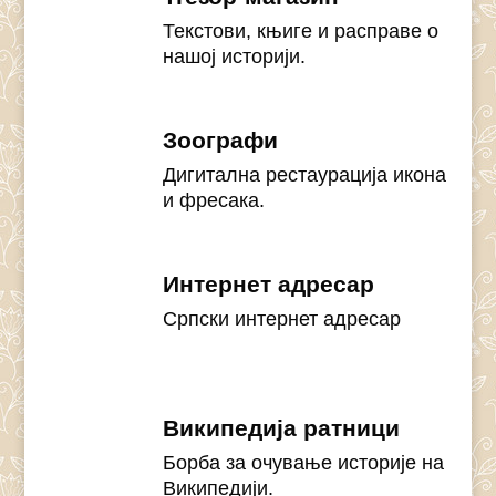
Текстови, књиге и расправе о
нашој историји.
Зоографи
Дигитална рестаурација икона
и фресака.
Интернет адресар
Српски интернет адресар
Википедија ратници
Борба за очување историје на
Википедији.