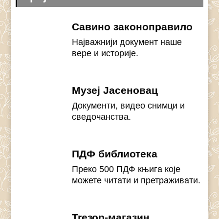
Савино законоправило
Најважнији документ наше
вере и историје.
Музеј Јасеновац
Документи, видео снимци и
сведочанства.
ПДФ библиотека
Преко 500 ПДФ књига које
можете читати и претраживати.
Treзор-магазин