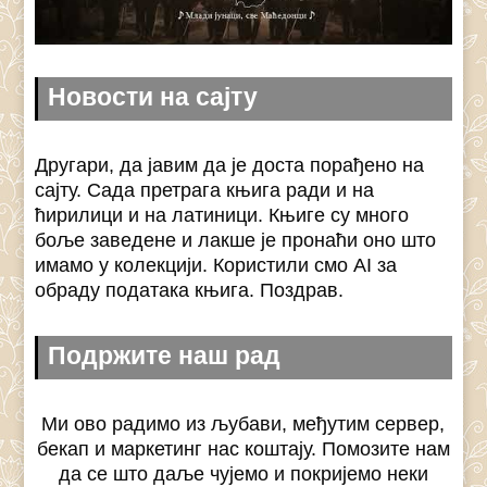
Новости на сајту
Другари, да јавим да је доста порађено на
сајту. Сада претрага књига ради и на
ћирилици и на латиници. Књиге су много
боље заведене и лакше је пронаћи оно што
имамо у колекцији. Користили смо AI за
обраду података књига. Поздрав.
Подржите наш рад
Ми ово радимо из љубави, међутим сервер,
бекап и маркетинг нас коштају. Помозите нам
да се што даље чујемо и покријемо неки