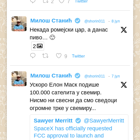
2
7
Twitter
Милош Станић
@shorin011
·
8 јул
Некада ромејски цар, а данас
пиво… 🙂
2
9
Twitter
Милош Станић
@shorin011
·
7 јул
Ускоро Елон Маск подише
100.000 сателита у свемир.
Нисмо ни свесни да смо сведоци
огромне трке у свемиру...
Sawyer Merritt
@SawyerMerritt
SpaceX has officially requested
FCC approval to launch and