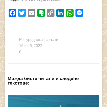
Facebook
Twitter
Email
Evernote
Copy
LinkedIn
WhatsAp
Messe
Link
Реч уредника
|
Цитати
16 феб, 2022
0
Можда бисте читали и следеће
текстове: