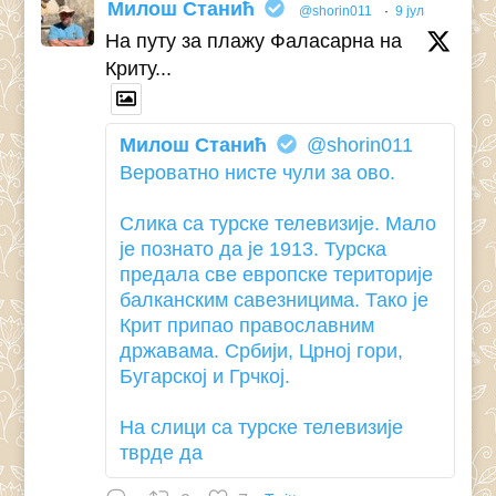
Милош Станић
@shorin011
·
9 јул
На путу за плажу Фаласарна на
Криту...
Милош Станић
@shorin011
Вероватно нисте чули за ово.
Слика са турске телевизије. Мало
је познато да је 1913. Турска
предала све европске територије
балканским савезницима. Тако је
Крит припао православним
државама. Србији, Црној гори,
Бугарској и Грчкој.
На слици са турске телевизије
тврде да