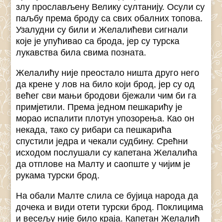
злу прослављену Велику султанију. Осули су
паљбу према броду са свих обалних топова.
Узалудни су били и Желалићеви сигнали
које је упућивао са брода, јер су турска
лукавства била свима позната.
Желалићу није преостало ништа друго него
да крене у лов на било који брод, јер су од
већег сви мањи бродови бјежали чим би га
примјетили. Према једном пешкарићу је
морао испалити плотун упозорења. Као он
некада, тако су рибари са пешкарића
спустили једра и чекали судбину. Срећни
исходом послушали су капетана Желалића
да отплове на Малту и саопште у чијим је
рукама турски брод.
На обали Малте слила се бујица народа да
дочека и види отети турски брод. Поклицима
и весељу није било краја. Капетан Желалић