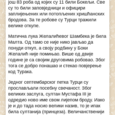
још 83 роба од којих су 11 били Бокељи. Све
су то били заповједници и официри
заплијењених или потопљених хришћанских
бродова. За те робове су Турци тражили
велике откупе.
Матична лука Желалићевог Шамбека је била
Малта. Од тамо се није нико јављао да
понуди откуп, а своју родбину у Боки
Желалић није помињао. Више од двије
године је са својим друговима робовао. Због
тога се добро понашао и стекао повјерење
код Турака.
Једног септембарског петка Турци су
прослављали посебну свечаност. Због
великих заслуга, султан Мустафа III је
одредио ново име свом лијепом броду. Иако
је и до тада носио велики назив, то је ипак
била султанија (принцеза). Величанственији