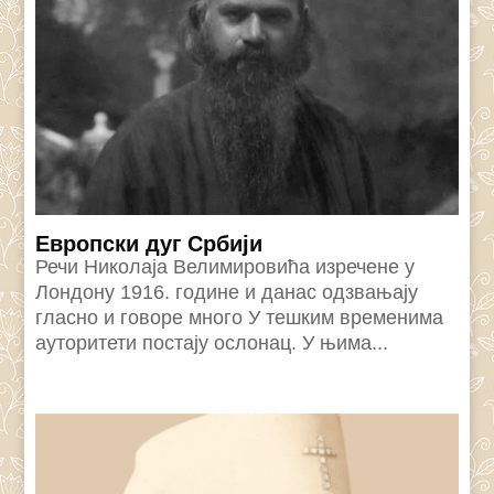
Eвропски дуг Србији
Речи Николаjа Велимировића изречене у
Лондону 1916. године и данас одзвањаjу
гласно и говоре много У тешким временима
ауторитети постаjу ослонац. У њима...