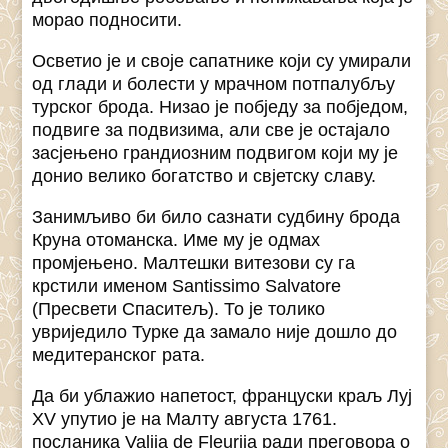
морао подносити.
Осветио је и своје сапатнике који су умирали
од глади и болести у мрачном потпалубљу
турског брода. Низао је побједу за побједом,
подвиге за подвизима, али све је остајало
засјењено грандиозним подвигом који му је
донио велико богатство и свјетску славу.
Занимљиво би било сазнати судбину брода
Круна отоманска. Име му је одмах
промјењено. Малтешки витезови су га
крстили именом Santissimo Salvatore
(Пресвети Спаситељ). То је толико
увриједило Турке да замало није дошло до
медитеранског рата.
Да би ублажио напетост, француски краљ Луј
XV упутио је на Малту августа 1761.
посланика Valija de Fleurija ради преговора о