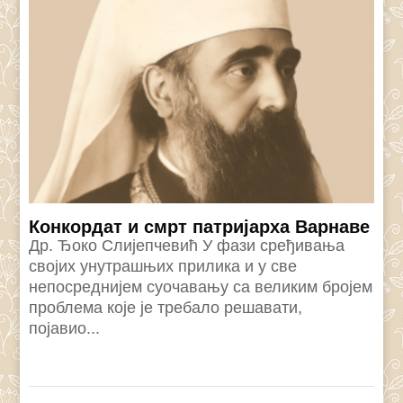
Конкордат и смрт патријарха Варнаве
Др. Ђоко Слијепчевић У фази сређивања
својих унутрашњих прилика и у све
непосреднијем суочавању са великим бројем
проблема које је требало решавати,
појавио...