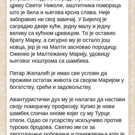
цркву Светог Николе, заштитника помораца
што је била и његова крсна слава. Није
заборавио ни свој завичај. У Бијелој је
саградио двије куће, једну малу и једну
велику са кућном црквицом. То је оставио
брату Марку, а сигурно му је остало још
новца, јер је на Малти засновао породицу.
Оженио је Малтежанку Марију, удовицу
његовог ноштрома са шамбека.
Петар Желалић је имао све услове да
проживи остатак живота са својом Маријом у
богатству, срећи и задовољству.
Авантуристички дух му је налагао да настави
своју поморачку професију. Купио је нови
шамбек сличан ономе којег су му Турци
отели. Одао се гусарству искључиво против
турских бродова. Светио им се за
двогодишње робовање и понижавања која је