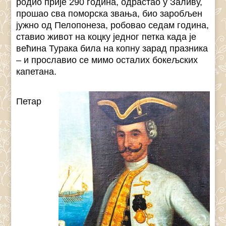
родио прије 290 година, одрастао у Заливу,
прошао сва поморска звања, био заробљен
јужно од Пелопонеза, робовао седам година,
ставио живот на коцку једног петка када је
већина Турака била на копну зарад празника
– и прославио се мимо осталих бокељских
капетана.
Петар