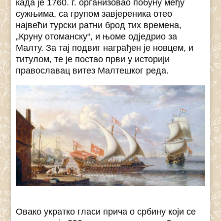
када је 1760. г. организовао побуну међу
сужњима, са групом завјереника отео
највећи турски ратни брод тих времена,
„Круну отоманску“, и њоме одједрио за
Малту. За тај подвиг награђен је новцем, и
титулом, те је постао први у историји
православац витез Малтешког реда.
Овако укратко гласи прича о србину који се