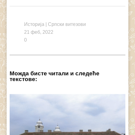
Link
Историја
|
Српски витезови
21 феб, 2022
0
Можда бисте читали и следеће
текстове: