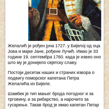
Желалић је рођен јуна 1727. у Бијелој од оца
Јова и мајке Јане, рођене Лучић. Имао је 33
године 19. септембра 1760. када је извео оно
што му је донијело свјетску славу.
Постоји десетак наших и страних извора о
подвигу поморског капетана Петра
Желалића из Бијеле.
Шамбек је тип мањег брода погодног и за
трговину, и за рибарство, а нарочито за
гусарење. Такав брод је имао капетан Петар