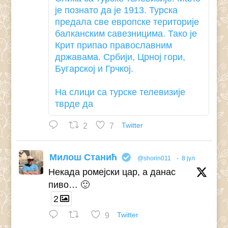
је познато да је 1913. Турска
предала све европске територије
балканским савезницима. Тако је
Крит припао православним
државама. Србији, Црној гори,
Бугарској и Грчкој.
На слици са турске телевизије
тврде да
2
7
Twitter
Милош Станић
@shorin011
·
8 јул
Некада ромејски цар, а данас
пиво… 🙂
2
9
Twitter