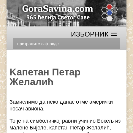
Kапетан Петар
Желалић
Замислимо да неко данас отме амерички
носач авиона.
То је на симболичкој равни учинио Бокељ из
малене Бијеле, капетан Петар Желалић,