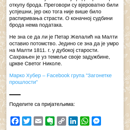
откупу брода. Преговори су вјероватно били
успјешни, јер око тога није више било
распиривања страсти. О коначној судбини
брода нема података.
Не зна се да ли је Петар Желалић на Малти
оставио потомство. Једино се зна да је умро
на Малти 1811. г. у дубокој старости.
Сахрањен је уз темеље своје задужбине,
цркве Светог Николе.
Марко Хубер – Facebook група ”Загонетке
прошлости”
Поделите са пријатељима:
Facebook
Twitter
Email
Evernote
Copy
LinkedIn
WhatsAp
Messe