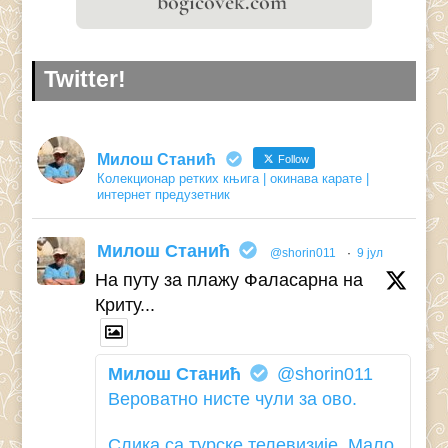
Twitter!
Милош Станић
Follow
Колекционар ретких књига | окинава карате |
интернет предузетник
Милош Станић
@shorin011
·
9 јул
На путу за плажу Фаласарна на
Криту...
Милош Станић
@shorin011
Вероватно нисте чули за ово.
Слика са турске телевизије. Мало