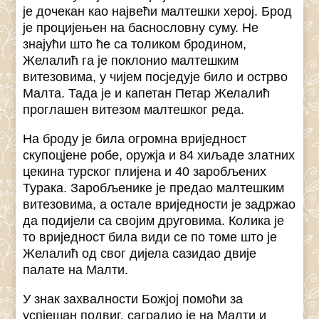
је дочекан као највећи малтешки херој. Брод
је процијењен на баснословну суму. Не
знајући што ће са толиком бродином,
Желалић га је поклонио малтешким
витезовима, у чијем посједује било и острво
Малта. Тада је и капетан Петар Желалић
проглашен витезом малтешког реда.
На броду је била огромна вриједност
скупоцјене робе, оружја и 84 хиљаде златних
цекина турског плијена и 40 заробљених
Турака. Заробљенике је предао малтешким
витезовима, а остале вриједности је задржао
да подијели са својим друговима. Колика је
то вриједност била види се по томе што је
Желалић од свог дијела сазидао двије
палате на Малти.
У знак захвалности Божјој помоћи за
успјешан подвиг, саградио је на Малти и