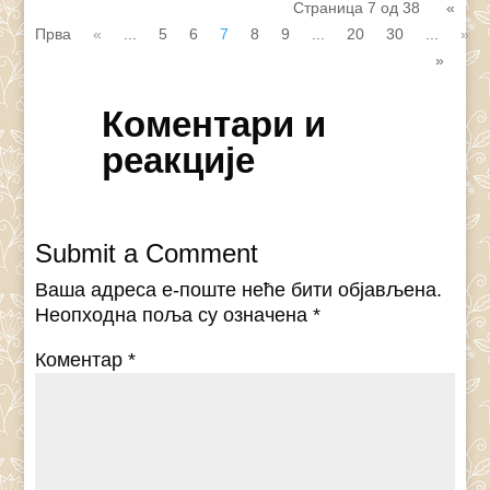
Страница 7 од 38
«
Прва
«
...
5
6
7
8
9
...
20
30
...
»
»
Коментари и
реакције
Submit a Comment
Ваша адреса е-поште неће бити објављена.
Неопходна поља су означена
*
Коментар
*