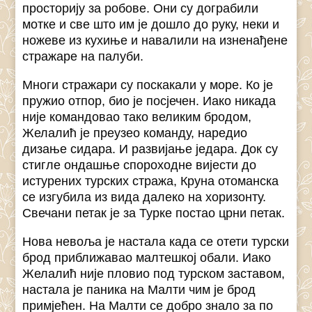
просторију за робове. Они су дограбили
мотке и све што им је дошло до руку, неки и
ножеве из кухиње и навалили на изненађене
стражаре на палуби.
Многи стражари су поскакали у море. Ко је
пружио отпор, био је посјечен. Иако никада
није командовао тако великим бродом,
Желалић је преузео команду, наредио
дизање сидара. И развијање једара. Док су
стигле ондашње спороходне вијести до
истурених турских стража, Круна отоманска
се изгубила из вида далеко на хоризонту.
Свечани петак је за Турке постао црни петак.
Нова невоља је настала када се отети турски
брод приближавао малтешкој обали. Иако
Желалић није пловио под турском заставом,
настала је паника на Малти чим је брод
примјећен. На Малти се добро знало за по