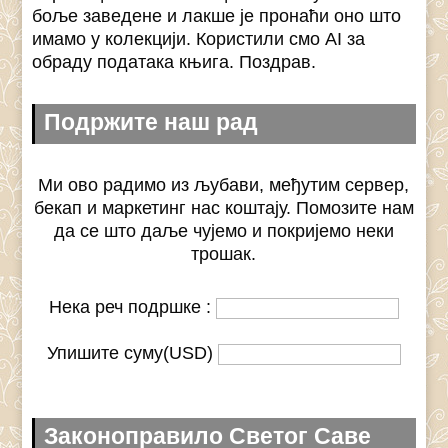
боље заведене и лакше је пронаћи оно што
имамо у колекцији. Користили смо AI за
обраду података књига. Поздрав.
Подржите наш рад
Ми ово радимо из љубави, међутим сервер,
бекап и маркетинг нас коштају. Помозите нам
да се што даље чујемо и покријемо неки
трошак.
Нека реч подршке :
Упишите суму(USD)
Законоправило Светог Саве