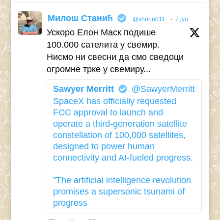
Милош Станић
@shorin011
·
7 јул
Ускоро Елон Маск подише
100.000 сателита у свемир.
Нисмо ни свесни да смо сведоци
огромне трке у свемиру...
Sawyer Merritt
@SawyerMerritt
SpaceX has officially requested
FCC approval to launch and
operate a third-generation satellite
constellation of 100,000 satellites,
designed to power human
connectivity and AI-fueled progress.
"The artificial intelligence revolution
promises a supersonic tsunami of
progress