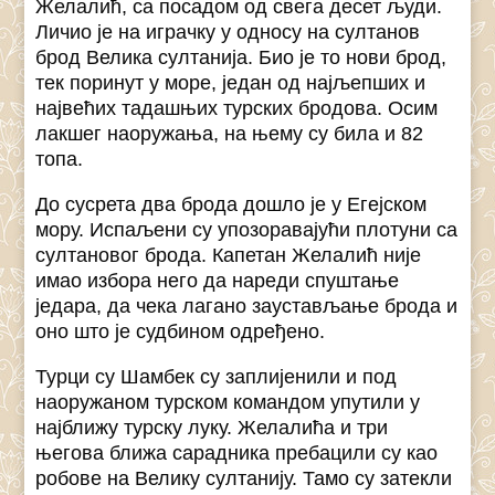
Желалић, са посадом од свега десет људи.
Личио је на играчку у односу на султанов
брод Велика султанија. Био је то нови брод,
тек поринут у море, један од најљепших и
највећих тадашњих турских бродова. Осим
лакшег наоружања, на њему су била и 82
топа.
До сусрета два брода дошло је у Егејском
мору. Испаљени су упозоравајући плотуни са
султановог брода. Капетан Желалић није
имао избора него да нареди спуштање
једара, да чека лагано заустављање брода и
оно што је судбином одређено.
Турци су Шамбек су заплијенили и под
наоружаном турском командом упутили у
најближу турску луку. Желалића и три
његова ближа сарадника пребацили су као
робове на Велику султанију. Тамо су затекли