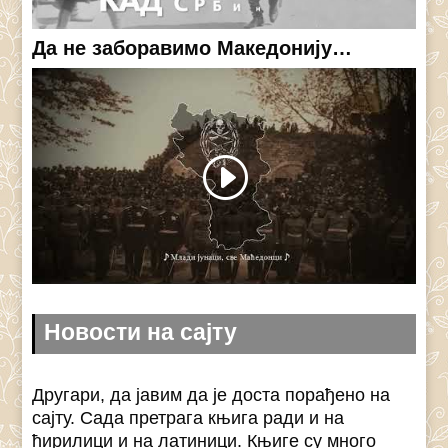
Да не заборавимо Македонију…
Новости на сајту
Другари, да јавим да је доста порађено на
сајту. Сада претрага књига ради и на
ћирилици и на латиници. Књиге су много