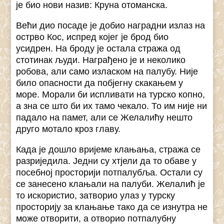
је био нови назив: Круна отоманска.
Већи дио посаде је добио наградни излаз на
острво Кос, испред којег је брод био
усидрен. На броду је остала стража од
стотинак људи. Награђено је и неколико
робова, али само изласком на палубу. Није
било опасности да побјегну скакањем у
море. Морали би испливати на турско копно,
а зна се што би их тамо чекало. То им није ни
падало на памет, али се Желалићу нешто
друго мотало кроз главу.
Када је дошло вријеме клањања, стража се
разриједила. Једни су хтјели да то обаве у
посебној просторији потпалубља. Остали су
се занесено клањали на палуби. Желалић је
то искористио, затворио улаз у турску
просторију за клањање тако да се изнутра не
може отворити, а отворио потпалубну