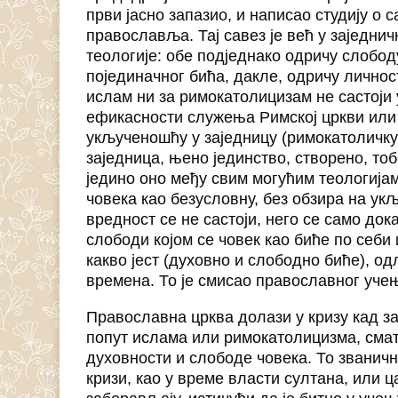
први јасно запазио, и написао студију о
православља. Тај савез је већ у заједни
теологије: обе подједнако одричу слобод
појединачног бића, дакле, одричу личност
ислам ни за римокатолицизам не састоји 
ефикасности служења Римској цркви или 
укљученошћу у заједницу (римокатоличку 
заједница, њено јединство, створено, т
једино оно међу свим могућим теологијам
човека као безусловну, без обзира на укљ
вредност се не састоји, него се само док
слободи којом се човек као биће по себи 
какво јест (духовно и слободно биће), одл
времена. То је смисао православног учењ
Православна црква долази у кризу кад з
попут ислама или римокатолицизма, смат
духовности и слободе човека. То званичн
кризи, као у време власти султана, или 