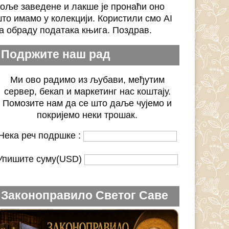
оље заведене и лакше је пронаћи оно
то имамо у колекцији. Користили смо AI
а обраду података књига. Поздрав.
Подржите наш рад
Ми ово радимо из љубави, међутим
сервер, бекап и маркетинг нас коштају.
Помозите нам да се што даље чујемо и
покријемо неки трошак.
Нека реч подршке :
Упишите суму(USD)
Законоправило Светог Саве