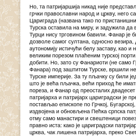
Но, та патријаршија никад није предста
грчки православни народ и цркву, него с
Цариграда (названа тако по пристанишним 
Турска оставила на миру, и задужила да 
Турци нису трговином бавили. Фанар је б
дозволе самог султана, односно везира, 
аутономију истичући белу заставу, као и 
великим порезом плаћеним турској порти.
добити. Но, зато су Фанариоти (не само Г
Фанара) под заштитом Турске, вршили не
Турске империје. За ту пљачку су били ј
што је већа пљачка, већи приход ће имат
пореза, и Фанар од преосталих двадесет
патријарха и патријарх цариградски је п
постављао епископе по Грчкој, Бугарској,
издвојена и обновљена Пећка српска патр
отму само манастири и свештеници повеза
правно иста: како је цариградски патрија
црква, чак лишена патријарха, преко Свет