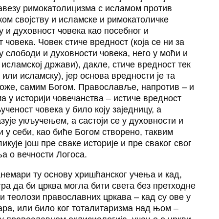
 савезу римокатолицизма с исламом против
чком својству и исламске и римокатоличке
у и духовност човека као посебног и
 човека. Човек стиче вредност (која се ни за
у слободи и духовности човека, него у моћи и
исламској држави), дакле, стиче вредност тек
или исламску), јер основа вредности је та
обоже, самим Богом. Православље, напротив – и
а у историји човечанства – истиче вредност
ученост човека у било коју заједницу, а
азује укључењем, а састоји се у духовности и
и у себи, као биће Богом створено, таквим
икује још пре сваке историје и пре сваког свог
а о вечности Логоса.
анемари ту основу хришћанског учења и кад,
ра да би црква могла бити света без претходне
и теолози православних цркава – кад су ове у
цара, или било ког тоталитаризма над њом –