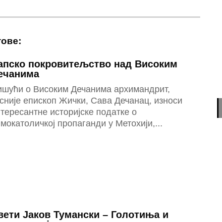
тове:
апско покровитељство над Високим
ечанима
ишући о Високим Дечанима архимандрит,
сније епископ Жички, Сава Дечанац, износи
тересантне историјске податке о
мокатоличкој пропаганди у Метохији,...
вети Јаков Тумански – Голотиња и