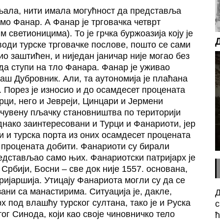
вљала, нити имала могућност да представља
амо Фанар. А Фанар је трговачка четврт
светионицима). То је грчка буржоазија коју је
води турске трговачке послове, пошто се сами
ио заштићен, и ниједан јаничар није могао без
да ступи на тло Фанара. Фанар је уживао
наш Дубровник. Али, та аутономија је плаћана
 Порез је износио и до осамдесет процената
рци, него и Јевреји, Цинцари и Јермени
чувену пљачку становништва по територији
еднако заинтересовани и Турци и Фанариоти, јер
и и турска порта из оних осамдесет процената
 процената добити. Фанариоти су бирали
редстављао само њих. Фанариотски патријарх је
 Србији, Босни – све док није 1557. основана,
ијаршија. Утицају Фанариота могли су да се
ни са манастирима. Ситуација је, дакле,
Д
рх под влашћу турског султана, тако је и Руска
с
ог Синода, који као своје чиновничко тело
ћ