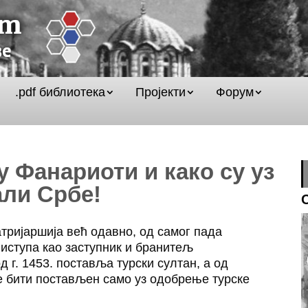
.pdf библиотека
Пројекти
Форум
 Фанариоти и како су уз
ли Србе!
тријаршија већ одавно, од самог пада
 иступа као заступник и бранитељ
 г. 1453. поставља турски султан, а од
е бити постављен само уз одобрење турске