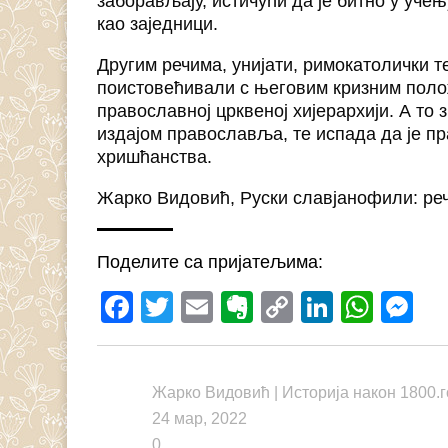
заборављају, истичући да је битно у уче
као заједници.
Другим речима, унијати, римокатолички т
поистовећивали с његовим кризним положа
православној црквеној хијерархији. А то
издајом православља, те испада да је пр
хришћанства.
Жарко Видовић, Руски славјанофили: реч 
Поделите са пријатељима:
Facebook
Twitter
Email
Evernote
Copy
LinkedI
What
M
Link
Жарко Видовић
|
Историја након 1800.
24 мар, 2022
0