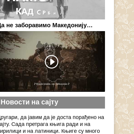
Да не заборавимо Македонију…
Новости на сајту
ругари, да јавим да је доста порађено на
ајту. Сада претрага књига ради и на
ирилици и на латиници. Књиге су много