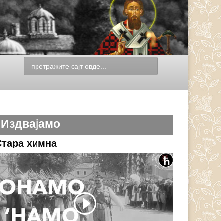
Издвајамо
Стара химна