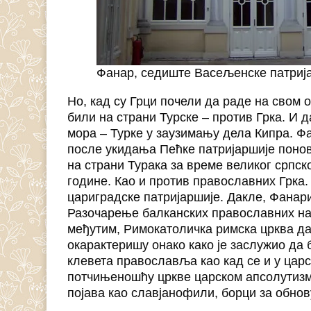
Фанар, седиште Васељенске патриј
Но, кад су Грци почели да раде на свом 
били на страни Турске – против Грка. И 
мора – Турке у заузимању дела Кипра. Ф
после укидања Пећке патријаршије понов
на страни Турака за време великог српск
године. Као и против православних Грка. 
цариградске патријаршије. Дакле, Фанари
Разочарење балканских православних нар
међутим, Римокатоличка римска црква да
окарактеришу онако како је заслужио да 
клевета православља као кад се и у царс
потчињеношћу цркве царском апсолутизму
појава као славјанофили, борци за обно