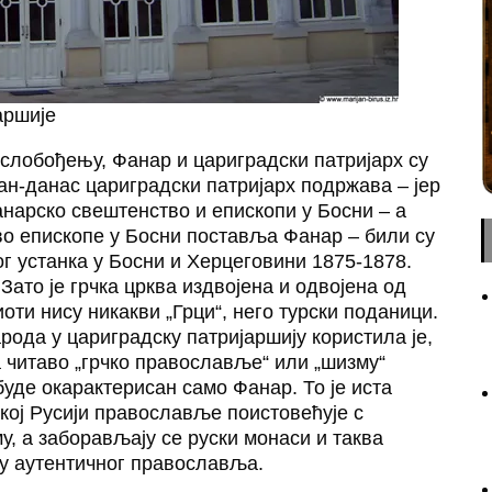
аршије
ослобођењу, Фанар и цариградски патријарх су
дан-данас цариградски патријарх подржава – јер
анарско свештенство и епископи у Босни – а
о епископе у Босни поставља Фанар – били су
ог устанка у Босни и Херцеговини 1875-1878.
Зато је грчка црква издвојена и одвојена од
оти нису никакви „Грци“, него турски поданици.
ода у цариградску патријаршију користила је,
 читаво „грчко православље“ или „шизму“
буде окарактерисан само Фанар. То је иста
кој Русији православље поистовећује с
, а заборављају се руски монаси и таква
ву аутентичног православља.