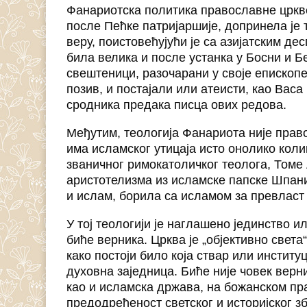
Фанариотска политика православне црквен
после Пећке патријаршије, допринела је 
веру, поистовећујући је са азијатским д
била велика и после устанка у Босни и Б
свештеници, разочарани у своје епископ
позив, и постајали или атеисти, као Васа
сродника предака писца ових редова.
Међутим, теологија Фанариота није право
има исламског утицаја исто онолико колик
званичног римокатоличког теолога, Томе 
аристотелизма из исламске папске Шпани
и ислам, борила са исламом за превласт
У тој теологији је наглашено јединство 
биће верника. Црква је „објективно света“
како постоји било која ствар или институц
духовна заједница. Биће није човек верн
као и исламска држава, на божанском пра
предодређеност светског и историјског з