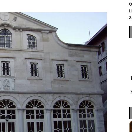
б
ш
з