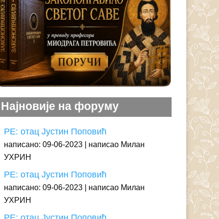
Најновије на форуму
РЕ: отац Јустин Поповић
написано: 09-06-2023
написао Милан
УХРИН
РЕ: отац Јустин Поповић
написано: 09-06-2023
написао Милан
УХРИН
РЕ: отац Јустин Поповић