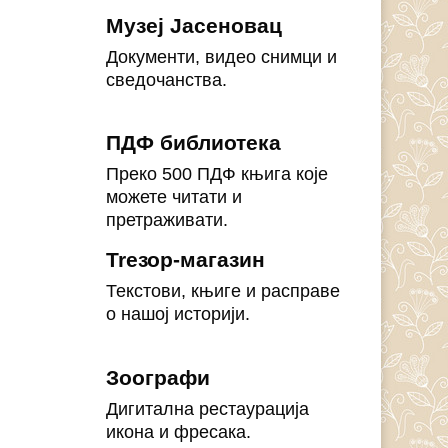
Музеј Јасеновац
Документи, видео снимци и
сведочанства.
ПДФ библиотека
Преко 500 ПДФ књига које
можете читати и
претраживати.
Treзор-магазин
Текстови, књиге и расправе
о нашој историји.
Зоографи
Дигитална рестаурација
икона и фресака.