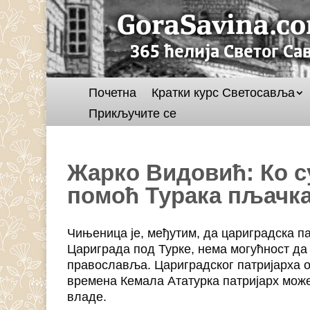
Почетна
Кратки курс Светосавља
Прикључите се
Жарко Видовић: Ко су
помоћ Турака пљачка
Чињеница је, међутим, да цариградска па
Цариграда под Турке, нема могућност да
православља. Цариградског патријарха од
времена Кемала Ататурка патријарх мож
владе.