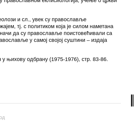
њу православном еклисиологија, учење о цркви
еолози и сл., увек су православље
јем, тј. с политиком која је силом наметана
 значи да су православље поистовећивали са
авославље у самој својој суштини – издаја
у њихову одбрану (1975-1976), стр. 83-86.
n
sApp
essenger
год