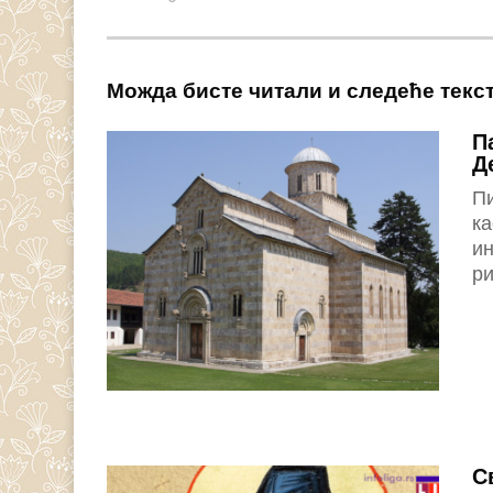
Можда бисте читали и следеће текс
П
Д
П
ка
ин
ри
С