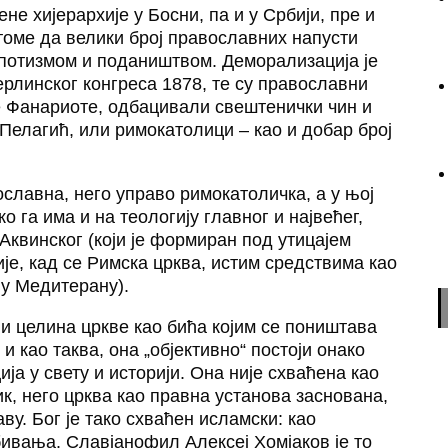
е хијерархије у Босни, па и у Србији, пре и
томе да велики број православних напусти
еспотизмом и подаништвом. Деморализација је
ерлинског конгреса 1878, те су православни
е Фанариоте, одбацивали свештенички чин и
 Пелагић, или римокатолици – као и добар број
славна, него управо римокатоличка, а у њој
о га има и на теологију главног и највећег,
Аквинског (који је формиран под утицајем
је, кад се Римска црква, истим средствима као
 у Медитерану).
или целина цркве као бића којим се поништава
 и као таква, она „објективно“ постоји онако
ија у свету и историји. Она није схваћена као
ик, него црква као правна установа заснована,
ву. Бог је тако схваћен исламски: као
бивања. Славјанофил Алексеј Хомјаков је то