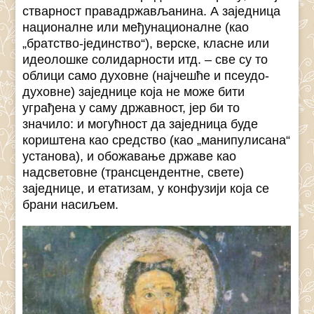
стварност правадржављанина. А заједница
националне или међунационалне (као
„братство-јединство“), верске, класне или
идеолошке солидарности итд. – све су то
облици само духовне (најчешће и псеудо-
духовне) заједнице која не може бити
уграђена у саму државност, јер би то
значило: и могућност да заједница буде
кориштена као средство (као „манипулисана“
установа), и обожавање државе као
надсветовне (трансцендентне, свете)
заједнице, и етатизам, у конфузији која се
брани насиљем.