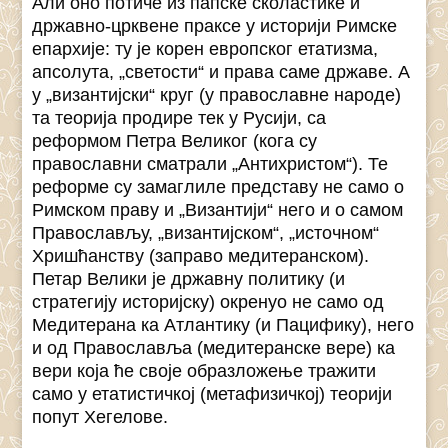
Али оно потиче из папске сколастике и
државно-црквене праксе у историји Римске
епархије: ту је корен европског етатизма,
апсолута, „светости“ и права саме државе. А
у „византијски“ круг (у православне народе)
та теорија продире тек у Русији, са
реформом Петра Великог (кога су
православни сматрали „Антихристом“). Те
реформе су замаглиле представу не само о
Римском праву и „Византији“ него и о самом
Православљу, „византијском“, „источном“
Хришћанству (заправо медитеранском).
Петар Велики је државну политику (и
стратегију историјску) окренуо не само од
Медитерана ка Атлантику (и Пацифику), него
и од Православља (медитеранске вере) ка
вери која ће своје образложење тражити
само у етатистичкој (метафизичкој) теорији
попут Хегелове.