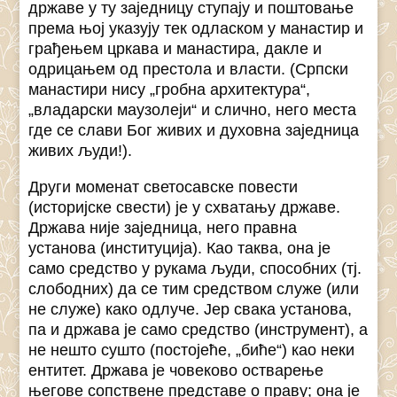
државе у ту заједницу ступају и поштовање
према њој указују тек одласком у манастир и
грађењем цркава и манастира, дакле и
одрицањем од престола и власти. (Српски
манастири нису „гробна архитектура“,
„владарски маузолеји“ и слично, него места
где се слави Бог живих и духовна заједница
живих људи!).
Други моменат светосавске повести
(историјске свести) је у схватању државе.
Држава није заједница, него правна
установа (институција). Као таква, она је
само средство у рукама људи, способних (тј.
слободних) да се тим средством служе (или
не служе) како одлуче. Јер свака установа,
па и држава је само средство (инструмент), а
не нешто сушто (постојеће, „биће“) као неки
ентитет. Држава је човеково остварење
његове сопствене представе о праву; она је