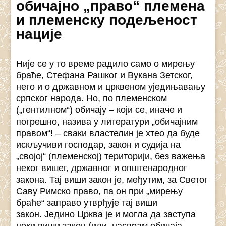
обичајно „право“ племена
и племенску подељеност
нације
Није се у то време радило само о мирењу
браће, Стефана Рашког и Вукана Зетског,
него и о државном и црквеном уједињавању
српског народа. Но, по племенском
(„гентилном“) обичају – који се, иначе и
погрешно, назива у литератури „обичајним
правом“! – сваки властелин је хтео да буде
искључиви господар, закон и судија на
„својој“ (племенској) територији, без важења
неког вишег, државног и општенародног
закона. Тај виши закон је, међутим, за Светог
Саву Римско право, па он при „мирењу
браће“ заправо утврђује тај виши
закон. Једино Црква је и могла да заступа