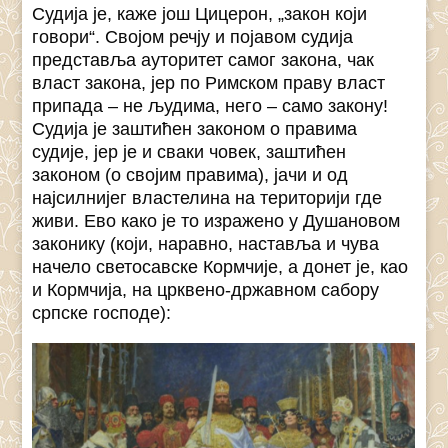
Судија је, каже још Цицерон, „закон који
говори“. Својом речју и појавом судија
представља ауторитет самог закона, чак
власт закона, јер по Римском праву власт
припада – не људима, него – само закону!
Судија је заштићен законом о правима
судије, јер је и сваки човек, заштићен
законом (о својим правима), јачи и од
најсилнијег властелина на територији где
живи. Ево како је то изражено у Душановом
законику (који, наравно, наставља и чува
начело светосавске Кормчије, а донет је, као
и Кормчија, на црквено-државном сабору
српске господе):