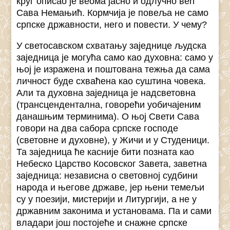
круг описао је веома јасно и одлучно већ
Сава Немањић. Кормчија је повеља не само
српске државности, него и повести. У чему?
У светосавском схватању заједнице људска
заједница је могућа само као духовна: само у
њој је изражена и поштована тежња да сама
личност буде схваћена као суштина човека.
Али та духовна заједница је надсветовна
(трансцендентална, говорећи уобичајеним
данашњим терминима). О њој Свети Сава
говори на два сабора српске господе
(световне и духовне), у Жичи и у Студеници.
Та заједница ће касније бити позната као
Небеско Царство Косовског Завета, заветна
заједница: независна о световној судбини
народа и његове државе, јер њени темељи
су у поезији, мистерији и Литургији, а не у
државним законима и установама. Па и сами
владари још постојеће и снажне српске