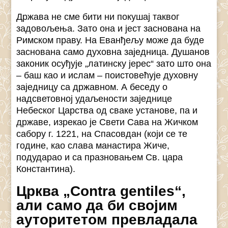
Држава не сме бити ни покушај таквог
задовољења. Зато она и јест заснована на
Римском праву. На Еванђељу може да буде
заснована само духовна заједница. Душанов
законик осуђује „латинску јерес“ зато што она
– баш као и ислам – поистовећује духовну
заједницу са државном. А беседу о
надсветовној удаљености заједнице
Небеског Царства од сваке установе, па и
државе, изрекао је Свети Сава на Жичком
сабору г. 1221, на Спасовдан (који се те
године, као слава манастира Жиче,
подударао и са празновањем Св. цара
Константина).
Црква „Contra gentiles“,
али само да би својим
ауторитетом превладала