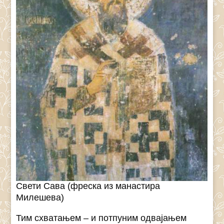
Свети Сава (фреска из манастира
Милешева)
Тим схватањем – и потпуним одвајањем