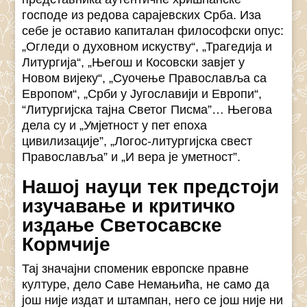
господе из редова сарајевских Срба. Иза
себе је оставио капиталан философски опус:
„Огледи о духовном искуству“, „Трагедија и
Литургија“, „Његош и Косовски завјет у
Новом вијеку“, „Суочење Православља са
Европом“, „Срби у Југославији и Европи“,
“Литургијска тајна Светог Писма”… Његова
дела су и „Умјетност у пет епоха
цивилизације”, „Логос-литургијска свест
Православља” и „И вера је уметност”.
Нашој науци тек предстоји
изучавање и критичко
издање Светосавске
Кормчије
Тај значајни споменик европске правне
културе, дело Саве Немањића, не само да
још није издат и штампан, него се још није ни