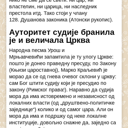
нико не сме да се свети: ни цар, ни
властелин, ни царица, ни наследник
престола итд. Тако стоји у члану
128. Душанова законика (Атонски рукопис).
Ауторитет судије бранила
је и величала Црква
Народна песма Урош и
Мрњавчевићи запамтила је ту улогу Цркве:
пошто је донео праведну пресуду, по Закону
(Књизи цароставној), Марко Краљевић је
морао да се од гнева очевог склони у цркву:
сам Бог штити судију који је пресудио по
закону (Римског права!). Наравно да судија
мора да има истовремено и независност од
локалних власти (од „друштвено-политичке
заједнице“) колико и од самог цара. Али он
мора да има и подршку од неке локалне
институције, довољно снажне да, заједно са