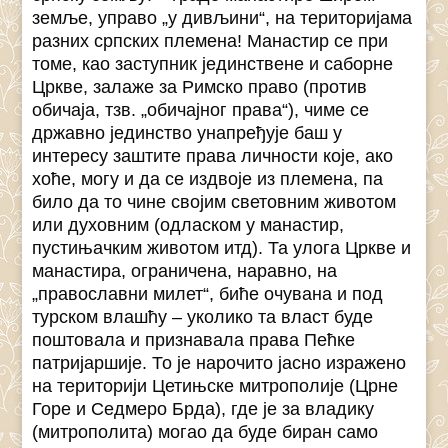
земље, управо „у дивљини“, на територијама
разних српских племена! Манастир се при
томе, као заступник јединствене и саборне
Цркве, залаже за Римско право (против
обичаја, тзв. „обичајног права“), чиме се
државно јединство унапређује баш у
интересу заштите права личности које, ако
хоће, могу и да се издвоје из племена, па
било да то чине својим световним животом
или духовним (одласком у манастир,
пустињачким животом итд). Та улога Цркве и
манастира, ограничена, наравно, на
„православни милет“, биће очувана и под
турском влашћу – уколико та власт буде
поштовала и признавала права Пећке
патријаршије. То је нарочито јасно изражено
на територији Цетињске митрополије (Црне
Горе и Седмеро Брда), где је за владику
(митрополита) могао да буде биран само