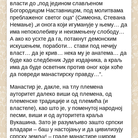
власти до „под једином слављеном
Богородицом Наставницом, под молитвама
преблаженог светог оца“ (Симеона, Стевана
Немање) „и онога који игуманује у њему… да
има непоколебиву и неизмењену слободу…
А ако ко усхте да га, потакнут демонским
искушењем, поработи… стави под нечију
власт… да је крив… нека му је анатема… да
буде као следбеник Јуде издајника, а краљ
има да буде осветник против оног који хоће
да повреди манастирску правду…”.
Манастир је, дакле, на тлу племена
ауторитет далеко виши од племена, од
племенске традиције и од племића (и
властеле), као што је, у поменутој народној
песми, виши и од ауторитета краља
Вукашина. Зато је разумљиво зашто српски
владари – баш у настојању и да цивилизују
српску земљу! – граде манастире широм