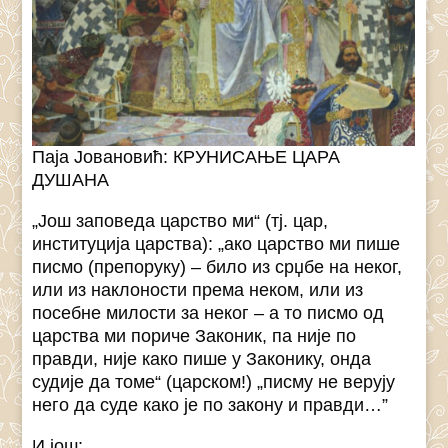
Паја Јовановић: КРУНИСАЊЕ ЦАРА
ДУШАНА
„Још заповеда царство ми“ (тј. цар,
институција царства): „ако царство ми пише
писмо (препоруку) – било из срџбе на неког,
или из наклоности према неком, или из
посебне милости за неког – а то писмо од
царства ми пориче Законик, па није по
правди, није како пише у Законику, онда
судије да томе“ (царском!) „писму не верују
него да суде како је по закону и правди…”
И још: