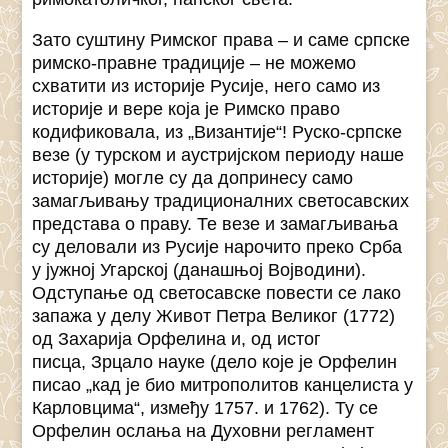
Зато суштину Римског права – и саме српске
римско-правне традиције – не можемо
схватити из историје Русије, него само из
историје и вере која је Римско право
кодификовала, из „Византије“! Руско-српске
везе (у турском и аустријском периоду наше
историје) могле су да допринесу само
замагљивању традиционалних светосавских
представа о праву. Те везе и замагљивања
су деловали из Русије нарочито преко Срба
у јужној Угарској (данашњој Војводини).
Одступање од светосавске повести се лако
запажа у делу Живот Петра Великог (1772)
од Захарија Орфелина и, од истог
писца, Зрцало науке (дело које је Орфелин
писао „кад је био митрополитов канцелиста у
Карловцима“, између 1757. и 1762). Ту се
Орфелин ослања на Духовни регламент