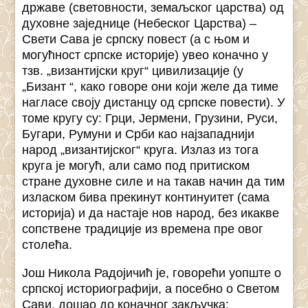
државе (световности, земаљског царства) од
духовне заједнице (Небеског Царства) –
Свети Сава је српску повест (а с њом и
могућност српске историје) увео коначно у
тзв. „византијски круг“ цивилизације (у
„Бизант “, како говоре они који желе да тиме
нагласе своју дистанцу од српске повести). У
томе кругу су: Грци, Јермени, Грузини, Руси,
Бугари, Румуни и Срби као најзападнији
народ „византијског“ круга. Излаз из тога
круга је могућ, али само под притиском
стране духовне силе и на такав начин да тим
изласком бива прекинут континуитет (сама
историја) и да настаје нов народ, без икакве
сопствене традиције из времена пре овог
столећа.
Још Никола Радојичић је, говорећи уопште о
српској историографији, а посебно о Светом
Сави, дошао до коначног закључка: