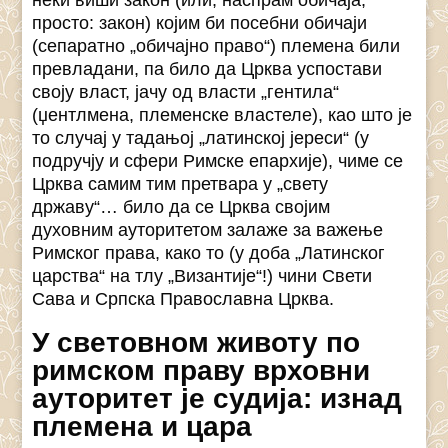
неки виши закон (или, наспрам обичаја,
просто: закон) којим би посебни обичаји
(сепаратно „обичајно право“) племена били
превладани, па било да Црква успостави
своју власт, јачу од власти „гентила“
(џентлмена, племенске властеле), као што је
то случај у тадањој „латинској јереси“ (у
подручју и сфери Римске епархије), чиме се
Црква самим тим претвара у „свету
државу“… било да се Црква својим
духовним ауторитетом залаже за важење
Римског права, како то (у доба „Латинског
царства“ на тлу „Византије“!) чини Свети
Сава и Српска Православна Црква.
У световном животу по
римском праву врховни
ауторитет је судија: изнад
племена и цара