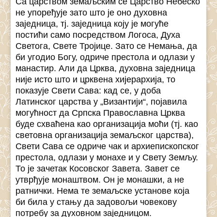
Са царством земаљским се Царство Небеско
не упоређује зато што је оно духовна
заједница, тј. заједница коју је могуће
постићи само посредством Логоса, Духа
Светога, Свете Тројице. Зато се Немања, да
би угодио Богу, одриче престола и одлази у
манастир. Али да Црква, духовна заједница
није исто што и црквена хијерархија, то
показује Свети Сава: кад се, у доба
Латинског царства у „Византији“, појавила
могућност да Српска Православна Црква
буде схваћена као организација моћи (тј. као
световна организација земаљског царства),
Свети Сава се одриче чак и архиепископског
престола, одлази у монахе и у Свету Земљу.
То је зачетак Косовског Завета. Завет се
утврђује монаштвом. Он је монашки, а не
ратнички. Нема те земаљске установе која
би била у стању да задовољи човекову
потребу за духовном заједницом.