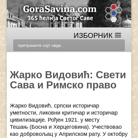
Жарко Видовић: Свети
Сава и Римско право
Жарко Видовић, српски историчар
уметности, ликовни критичар и историчар
цивилизације. Рођен 1921. у месту
Тешањ (Босна и Херцеговина). Учествовао
као добровољац у Априлском рату. У октобру