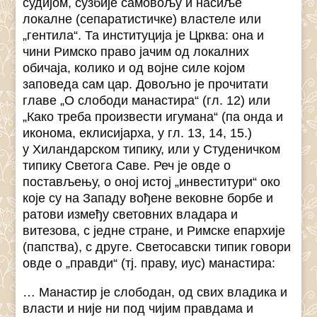
судијом, сузбије самовољу и насиље
локалне (сепаратистичке) властеле или
„гентила“. Та институција је Црква: она и
чини Римско право јачим од локалних
обичаја, колико и од војне силе којом
заповеда сам цар. Довољно је прочитати
главе „О слободи манастира“ (гл. 12) или
„Како треба произвести игумана“ (па онда и
иконома, еклисијарха, у гл. 13, 14, 15.)
у Хиландарском типику, или у Студеничком
типику Светога Саве. Реч је овде о
постављењу, о оној истој „инвеститури“ око
које су на Западу вођене вековне борбе и
ратови између световних владара и
витезова, с једне стране, и Римске епархије
(папства), с друге. Светосавски типик говори
овде о „правди“ (тј. праву, иус) манастира:
… Манастир је слободан, од свих владика и
власти и није ни под чијим правдама и