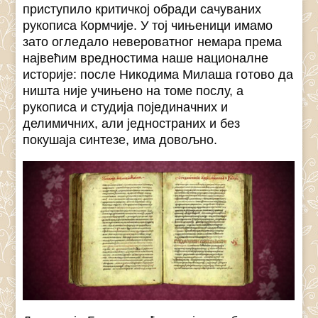
приступило критичкој обради сачуваних
рукописа Кормчије. У тој чињеници имамо
зато огледало невероватног немара према
највећим вредностима наше националне
историје: после Никодима Милаша готово да
ништа није учињено на томе послу, а
рукописа и студија појединачних и
делимичних, али једностраних и без
покушаја синтезе, има довољно.