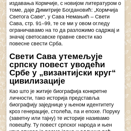
издавања Кормчије, с новијом литературом о
томе, даје Димитрије Богдановић: „Кормчија
Светога Саве“, у Сава Немањић – Свети
Сава, стр. 91–99, те се ми у овом огледу
ограничавамо на то да разложимо садржај и
значај светосавске правне свести као
повесне свести Срба.
Свети Сава утемељује
српску повест уводећи
Србе у „византијски круг“
цивилизације
Као што је житије биографија конкретне
личности, тако историја представља
биографију заједнице у њеном идентитету
кроз генерације, столећа, па и епохе. Поруку
(заветну или тајну) те историје називамо
повешћу. Ту повест српског народа и њен