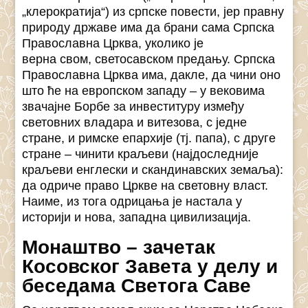
„клерократија“) из српске повести, јер правну
природу државе има да брани сама Српска
Православна Црква, уколико је
верна свом, светосавском предању. Српска
Православна Црква има, дакле, да чини оно
што ће на европском западу – у вековима
звачајне Борбе за инвеституру између
световних владара и витезова, с једне
стране, и римске епархије (тј. папа), с друге
стране – чинити краљеви (најдоследније
краљеви енглески и скандинавских земаља):
да одриче право Цркве на световну власт.
Наиме, из тога одрицања је настала у
историји и нова, западна цивилизација.
Монаштво – зачетак
Косовског Завета у делу и
беседама Светога Саве