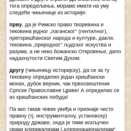
тога опредељења, морамо имати на уму
следеће чињенице из историје:
прву
, да је Римско право творевина и
тековина једног „паганског“ (гентилног),
претхришћанског народа и културе, дакле,
тековина „природног“ људског искуства и
разума, а не неко божанско Откровење, дело
надахнутости Светим Духом;
другу
(чињеницу историјску), да се за ту
тековину определио један хришћански
монах, дубок верник, чак првосвештеник
Српске Православне Цркве! А определио се
из хришћанских побуда!
Па ако такав човек увиђа и признаје чисто
правну (тј. инструменталну, установску)
природу државе, онда је тиме искључен
сваки клерикализам („клеронационализам“,