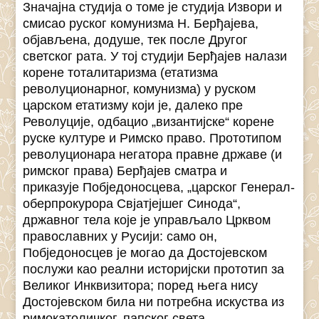
Значајна студија о томе је студија Извори и
смисао руског комунизма Н. Берђајева,
објављена, додуше, тек после Другог
светског рата. У тој студији Берђајев налази
корене тоталитаризма (етатизма
револуционарног, комунизма) у руском
царском етатизму који је, далеко пре
Револуције, одбацио „византијске“ корене
руске културе и Римско право. Прототипом
револуционара негатора правне државе (и
римског права) Берђајев сматра и
приказује Побједоносцева, „царског Генерал-
оберпрокурора Свјатјејшег Синода“,
државног тела које је управљало Црквом
православних у Русији: само он,
Побједоносцев је могао да Достојевском
послужи као реални историјски прототип за
Великог Инквизитора; поред њега нису
Достојевском била ни потребна искуства из
римокатоличког, папског света.