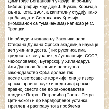
Димитрије Богдановић указује на обимну
библиографију коју даје Ј. Жужек, Кормчаја
књига, Кота, 1964, а капиталну студију Како
треба издати Светосавску Крмчију
(Номоканон са тумачењима) написао је С.
Троицки.
На обради и издавању Законика цара
Стефана Душана Српска академија наука је
већ учинила доста. (Тих рукописа има
тридесетак сачуваних, у Југославији, СССР,
Чехословачкој, Бугарској, у Хиландару).
Али Душанов Законик и целокупно
законодавство Срба долазе тек
после Светосавске Кормчије: она је извор
српске правне науке и подстицај српској
правној свести све до законодавства
владике Петра I Петровића (Светог Петра
Цетињског) и до Карађорђевог устанка.
Преглед и расправу тога проблема