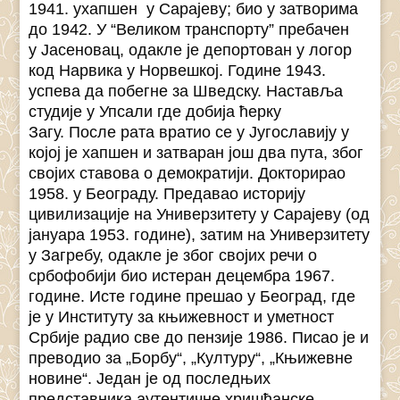
1941. ухапшен у Сарајеву; био у затворима
до 1942. У “Великом транспорту” пребачен
у Јасеновац, одакле је депортован у логор
код Нарвика у Норвешкој. Године 1943.
успева да побегне за Шведску. Наставља
студије у Упсали где добија ћерку
Загу. После рата вратио се у Југославију у
којој је хапшен и затваран још два пута, због
својих ставова о демократији. Докторирао
1958. у Београду. Предавао историју
цивилизације на Универзитету у Сарајеву (од
јануара 1953. године), затим на Универзитету
у Загребу, одакле је због својих речи о
србофобији био истеран децембра 1967.
године. Исте године прешао у Београд, где
је у Институту за књижевност и уметност
Србије радио све до пензије 1986. Писао је и
преводио за „Борбу“, „Културу“, „Књижевне
новине“. Један је од последњих
представника аутентичне хришћанске