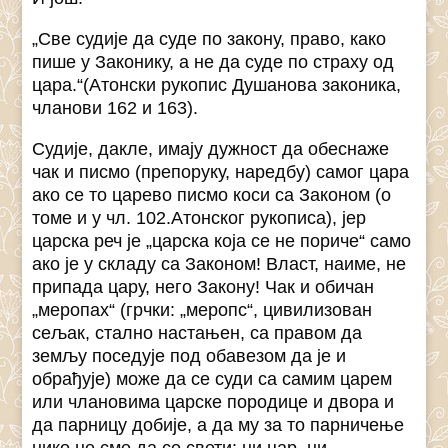
„Све судије да суде по закону, право, како
пише у Законику, а не да суде по страху од
цара.“(Атонски рукопис Душанова законика,
чланови 162 и 163).
Судије, дакле, имају дужност да обеснаже
чак и писмо (препоруку, наредбу) самог цара
ако се то царево писмо коси са Законом (о
томе и у чл. 102.Атонског рукописа), јер
царска реч је „царска која се не пориче“ само
ако је у складу са Законом! Власт, наиме, не
припада цару, него Закону! Чак и обичан
„меропах“ (грчки: „меропс“, цивилизован
сељак, стално настањен, са правом да
земљу поседује под обавезом да је и
обрађује) може да се суди са самим царем
или члановима царске породице и двора и
да парницу добије, а да му за то парничење