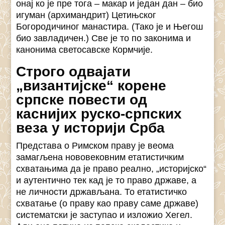
онај ко је пре тога – макар и један дан – био
игуман (архимандрит) Цетињског
Богородичиног манастира. (Тако је и Његош
био завладичен.) Све је то по законима и
канонима светосавске Кормчије.
Строго одвајати
„византијске“ корене
српске повести од
каснијих руско-српских
веза у историји Срба
Представа о Римском праву је веома
замагљена нововековним етатистичким
схватањима да је право реално, „историјско“
и аутентично тек кад је то право државе, а
не личности држављана. То етатистичко
схватање (о праву као праву саме државе)
систематски је заступао и изложио Хегел.