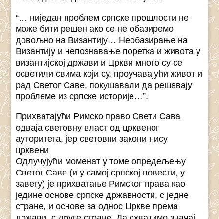
“… ниједан проблем српске прошлости не
може бити решен ако се не обазиремо
довољно на Византију… Необазирање на
Византију и непознавање поретка и живота у
византијској држави и Цркви много су се
осветили свима који су, проучавајући живот и
рад Светог Саве, покушавали да решавају
проблеме из српске историје…”.
Прихватајући Римско право Свети Сава
одваја световну власт од црквеног
ауторитета, јер световни закони нису
црквени
Одлучујући моменат у томе опредељењу
Светог Саве (и у самој српској повести, у
завету) је прихватање Римског права као
једине основе српске државности, с једне
стране, и основе за однос Цркве према
држави, с друге стране. Да схватимо значај