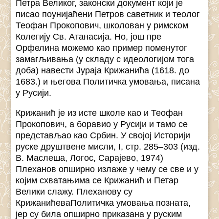
Петра Великог, законски документ који је
писао поунијаћени Петров саветник и теолог
Теофан Прокопович, школован у римском
Колегију Св. Атанасија. Но, још пре
Орфелина можемо као пример поменутог
замагљивања (у складу с идеологијом тога
доба) навести Јураја Крижанића (1618. до
1683.) и његова Политичка умовања, писана
у Русији.
Крижанић је из исте школе као и Теофан
Прокопович, а боравио у Русији и тамо се
представљао као Србин. У својој Историји
руске друштвене мисли, I, стр. 285–303 (изд.
В. Маслеша, Логос, Сарајево, 1974)
Плеханов опширно излаже у чему се све и у
којим схватањима се Крижанић и Петар
Велики слажу. Плеханову су
КрижанићеваПолитичка умовања позната,
јер су била опширно приказана у руским