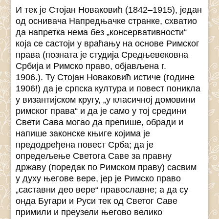
И тек је Стојан Новаковић (1842–1915), један
од оснивача Напредњачке странке, схватио
да напретка нема без „консервативности“
која се састоји у враћању на основе Римског
права (позната је студија Средњевековна
Србија и Римско право, објављена г.
1906.). Ту Стојан Новаковић истиче (године
1906!) да је српска култура и повест поникла
у византијском кругу, „у класичној домовини
римског права“ и да је само у тој средини
Свети Сава могао да препише, обради и
напише законске књиге којима је
предодређена повест Срба; да је
опредељење Светога Саве за правну
државу (поредак по Римском праву) сасвим
у духу његове вере, јер је Римско право
„саставни део вере“ православне; а да су
онда Бугари и Руси тек од Светог Саве
примили и преузели његово велико