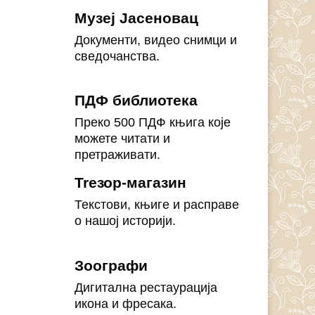
Музеј Јасеновац
Документи, видео снимци и
сведочанства.
ПДФ библиотека
Преко 500 ПДФ књига које
можете читати и
претраживати.
Treзор-магазин
Текстови, књиге и расправе
о нашој историји.
Зоографи
Дигитална рестаурација
икона и фресака.