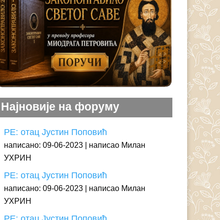
Најновије на форуму
РЕ: отац Јустин Поповић
написано: 09-06-2023
написао Милан
УХРИН
РЕ: отац Јустин Поповић
написано: 09-06-2023
написао Милан
УХРИН
РЕ: отац Јустин Поповић