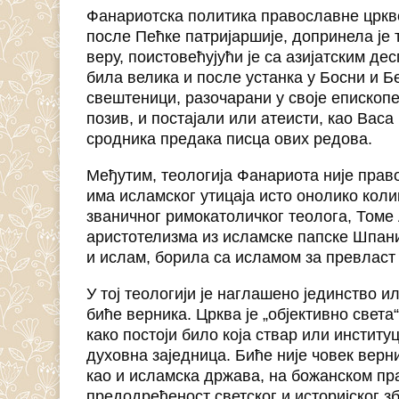
Фанариотска политика православне црквен
после Пећке патријаршије, допринела је 
веру, поистовећујући је са азијатским д
била велика и после устанка у Босни и Б
свештеници, разочарани у своје епископ
позив, и постајали или атеисти, као Васа
сродника предака писца ових редова.
Међутим, теологија Фанариота није право
има исламског утицаја исто онолико колик
званичног римокатоличког теолога, Томе 
аристотелизма из исламске папске Шпани
и ислам, борила са исламом за превласт
У тој теологији је наглашено јединство 
биће верника. Црква је „објективно света“
како постоји било која ствар или институц
духовна заједница. Биће није човек верн
као и исламска држава, на божанском пра
предодређеност светског и историјског з