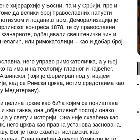
е хијерархије у Босни, па и у Србији, пре и
томе да велики број православних напусти
еспотизмом и подаништвом. Деморализација је
ерлинског конгреса 1878, те су православни
е Фанариоте, одбацивали свештенички чин и
 Пелагић, или римокатолици – као и добар број
славна, него управо римокатоличка, а у њој
о га има и на теологију главног и највећег,
Аквинског (који је формиран под утицајем
је, кад се Римска црква, истим средствима као
 у Медитерану).
или целина цркве као бића којим се поништава
 и као таква, она „објективно“ постоји онако
ија у свету и историји. Она није схваћена као
ик, него црква као правна установа заснована,
ву. Бог је тако схваћен исламски: као
бивања. Славјанофил Алексеј Хомјаков је то