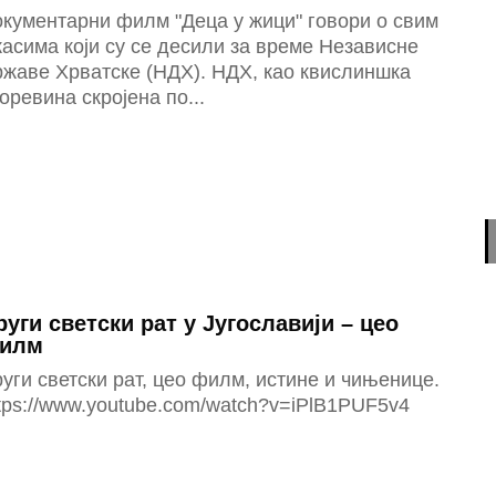
кументарни филм "Деца у жици" говори о свим
асима који су се десили за време Независне
ржаве Хрватске (НДХ). НДХ, као квислиншка
оревина скројена по...
руги светски рат у Југославији – цео
илм
уги светски рат, цео филм, истине и чињенице.
tps://www.youtube.com/watch?v=iPlB1PUF5v4