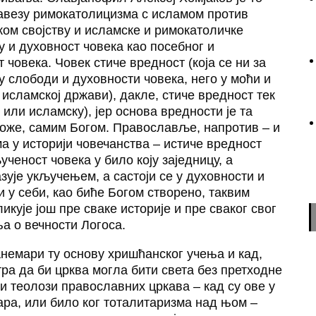
 савезу римокатолицизма с исламом против
чком својству и исламске и римокатоличке
у и духовност човека као посебног и
 човека. Човек стиче вредност (која се ни за
у слободи и духовности човека, него у моћи и
исламској држави), дакле, стиче вредност тек
или исламску), јер основа вредности је та
обоже, самим Богом. Православље, напротив – и
а у историји човечанства – истиче вредност
ученост човека у било коју заједницу, а
азује укључењем, а састоји се у духовности и
и у себи, као биће Богом створено, таквим
икује још пре сваке историје и пре сваког свог
а о вечности Логоса.
анемари ту основу хришћанског учења и кад,
ра да би црква могла бити света без претходне
и теолози православних цркава – кад су ове у
цара, или било ког тоталитаризма над њом –