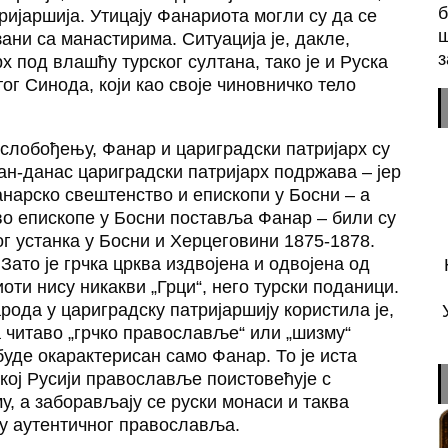
б
ијаршија. Утицају Фанариота могли су да се
ш
ни са манастирима. Ситуација је, дакле,
з
рх под влашћу турског султана, тако је и Руска
ог Синода, који као своје чиновничко тело
ослобођењу, Фанар и цариградски патријарх су
дан-данас цариградски патријарх подржава – јер
анарско свештенство и епископи у Босни – а
о епископе у Босни поставља Фанар – били су
ог устанка у Босни и Херцеговини 1875-1878.
Зато је грчка црква издвојена и одвојена од
оти нису никакви „Грци“, него турски поданици.
ода у цариградску патријаршију користила је,
 читаво „грчко православље“ или „шизму“
буде окарактерисан само Фанар. То је иста
кој Русији православље поистовећује с
, а заборављају се руски монаси и таква
ву аутентичног православља.