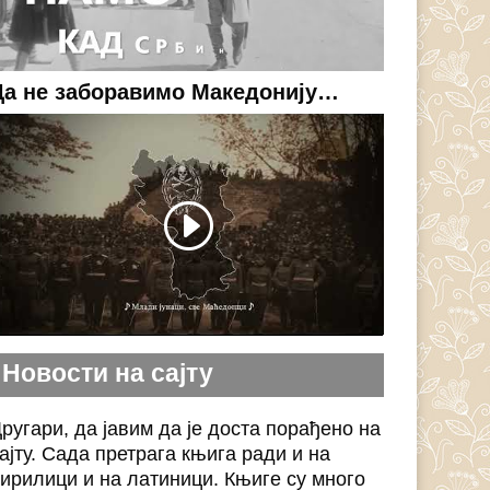
Да не заборавимо Македонију…
Новости на сајту
ругари, да јавим да је доста порађено на
ајту. Сада претрага књига ради и на
ирилици и на латиници. Књиге су много