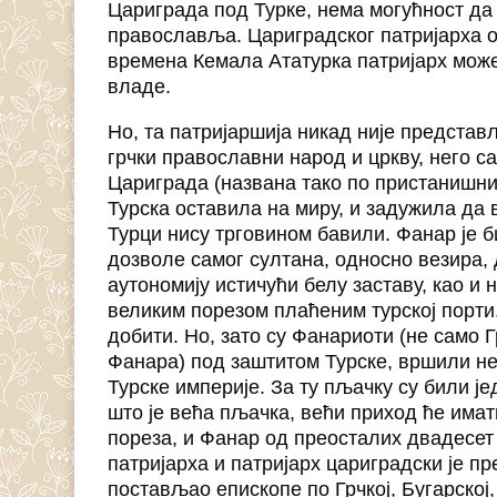
Цариграда под Турке, нема могућност да
православља. Цариградског патријарха од
времена Кемала Ататурка патријарх мож
владе.
Но, та патријаршија никад није предста
грчки православни народ и цркву, него с
Цариграда (названа тако по пристанишним 
Турска оставила на миру, и задужила да 
Турци нису трговином бавили. Фанар је б
дозволе самог султана, односно везира, 
аутономију истичући белу заставу, као и 
великим порезом плаћеним турској порти.
добити. Но, зато су Фанариоти (не само Г
Фанара) под заштитом Турске, вршили не
Турске империје. За ту пљачку су били ј
што је већа пљачка, већи приход ће имат
пореза, и Фанар од преосталих двадесет
патријарха и патријарх цариградски је п
постављао епископе по Грчкој, Бугарској,