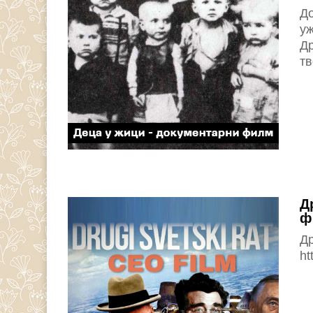
До
уж
Д
тв
Д
ф
Др
ht