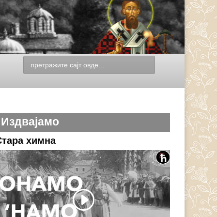
Издвајамо
Стара химна