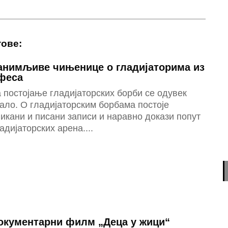
тове:
анимљиве чињенице о гладијаторима из
феса
 постојање гладијаторских борби се одувек
ало. О гладијаторским борбама постоје
икани и писани записи и наравно докази попут
адијаторских арена....
окументарни филм „Деца у жици“