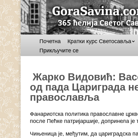
Почетна
Кратки курс Светосавља
Прикључите се
Жарко Видовић: Вас
од пада Цариграда н
православља
Фанариотска политика православне црквен
после Пећке патријаршије, допринела је 
Чињеница је, међутим, да цариградска па