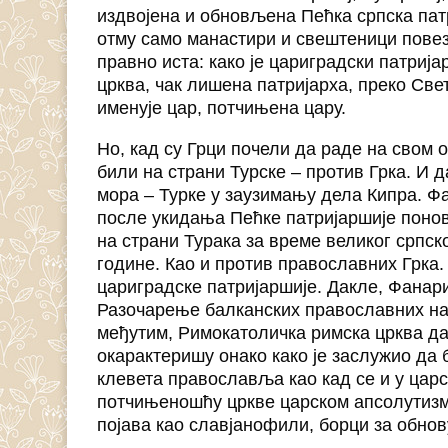
издвојена и обновљена Пећка српска патр
отму само манастири и свештеници повеза
правно иста: како је цариградски патрија
црква, чак лишена патријарха, преко Свет
именује цар, потчињена цару.
Но, кад су Грци почели да раде на свом 
били на страни Турске – против Грка. И 
мора – Турке у заузимању дела Кипра. Ф
после укидања Пећке патријаршије понов
на страни Турака за време великог српск
године. Као и против православних Грка. 
цариградске патријаршије. Дакле, Фанари
Разочарење балканских православних нар
међутим, Римокатоличка римска црква да
окарактеришу онако како је заслужио да 
клевета православља као кад се и у царс
потчињеношћу цркве царском апсолутизму
појава као славјанофили, борци за обно