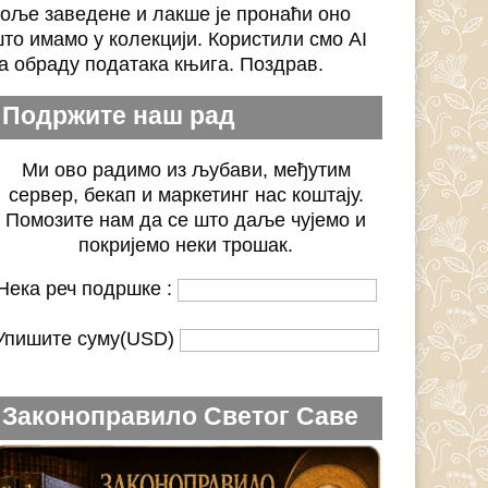
оље заведене и лакше је пронаћи оно
то имамо у колекцији. Користили смо AI
а обраду података књига. Поздрав.
Подржите наш рад
Ми ово радимо из љубави, међутим
сервер, бекап и маркетинг нас коштају.
Помозите нам да се што даље чујемо и
покријемо неки трошак.
Нека реч подршке :
Упишите суму(USD)
Законоправило Светог Саве