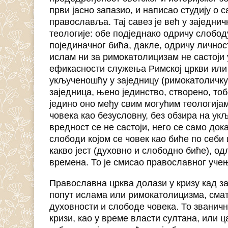
први јасно запазио, и написао студију о
православља. Тај савез је већ у заједни
теологије: обе подједнако одричу слобод
појединачног бића, дакле, одричу личност
ислам ни за римокатолицизам не састоји 
ефикасности служења Римској цркви или 
укљученошћу у заједницу (римокатоличку 
заједница, њено јединство, створено, т
једино оно међу свим могућим теологијам
човека као безусловну, без обзира на укљ
вредност се не састоји, него се само док
слободи којом се човек као биће по себи 
какво јест (духовно и слободно биће), одл
времена. То је смисао православног учењ
Православна црква долази у кризу кад з
попут ислама или римокатолицизма, смат
духовности и слободе човека. То званичн
кризи, као у време власти султана, или 