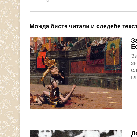
Можда бисте читали и следеће текс
З
Е
За
зн
сл
гл
Д