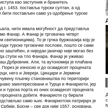
 иступа као заступник и бранитељ
 г. 1453. поставља турски султан, а од
е бити постављен само уз одобрење турске
вљала, нити имала могућност да представља
амо Фанар. А Фанар је трговачка четврт
светионицима). То је грчка буржоазија коју је
води турске трговачке послове, пошто се сами
ио заштићен, и ниједан јаничар није могао без
да ступи на тло Фанара. Фанар је уживао
наш Дубровник. Али, та аутономија је плаћана
 Порез је износио и до осамдесет процената
рци, него и Јевреји, Цинцари и Јермени
чувену пљачку становништва по територији
еднако заинтересовани и Турци и Фанариоти, јер
и и турска порта из оних осамдесет процената
Д
 процената добити. Фанариоти су бирали
с
редстављао само њих. Фанариотски патријарх је
ћ
 Србији, Босни – све док није 1557. основана,