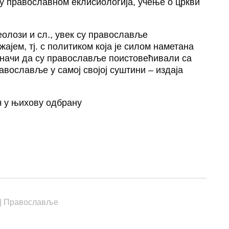
њу православном еклисиологија, учење о цркви
еолози и сл., увек су православље
јем, тј. с политиком која је силом наметана
 значи да су православље поистовећивали са
авославље у самој својој суштини – издаја
ч у њихову одбрану
n
sApp
essenger
|
Православље