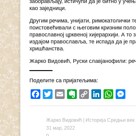
заборављају, истичући да је битно у уче
као заједници.
Другим речима, унијати, римокатолички т
поистовећивали с његовим кризним положа
православној црквеној хијерархији. А то
издајом православља, те испада да је пр
хришћанства.
Жарко Видовић, Руски славјанофили: ре
Поделите са пријатељима:
Facebook
Twitter
Email
Evernote
Copy
LinkedI
What
M
Link
Жарко Видовић
|
Историја Средњи век
31 мар, 2022
0