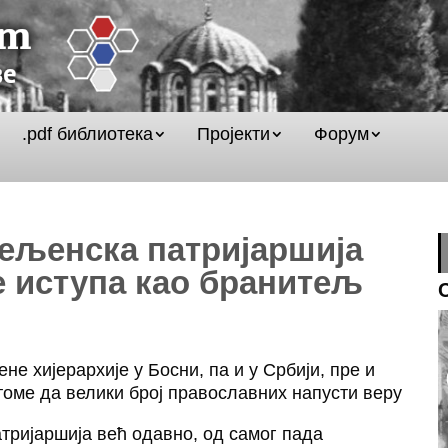
.pdf библиотека
Пројекти
Форум
ељенска патријаршија
е иступа као бранитељ
е хијерархије у Босни, па и у Србији, пре и
томе да велики број православних напусти веру
тријаршија већ одавно, од самог пада