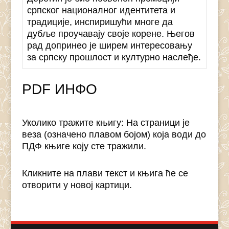
српског националног идентитета и
традиције, инспиришући многе да
дубље проучавају своје корене. Његов
рад допринео је ширем интересовању
за српску прошлост и културно наслеђе.
PDF ИНФО
Уколико тражите књигу: На страници је
веза (означено плавом бојом) која води до
ПДФ књиге коју сте тражили.
Кликните на плави текст и књига ће се
отворити у новој картици.