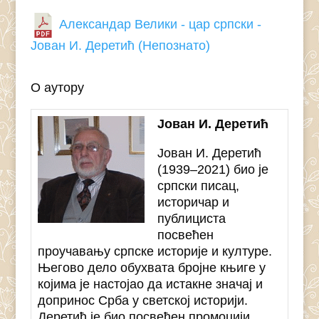
Александар Велики - цар српски -
Јован И. Деретић (Непознато)
О аутору
Јован И. Деретић
Јован И. Деретић
(1939–2021) био је
српски писац,
историчар и
публициста
посвећен
проучавању српске историје и културе.
Његово дело обухвата бројне књиге у
којима је настојао да истакне значај и
допринос Срба у светској историји.
Деретић је био посвећен промоцији