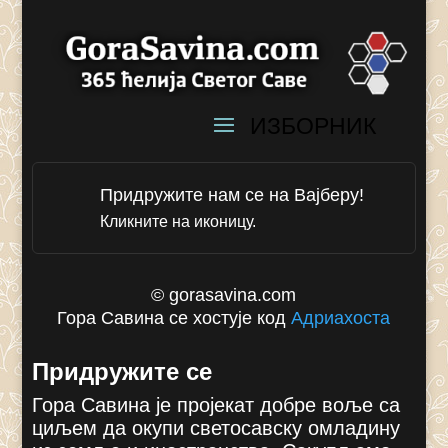
Придружите нам се на Вајберу!
Кликните на иконицу.
© gorasavina.com
Гора Савина се хостује код
Адриахоста
Придружите се
Гора Савина је пројекат добре воље са
циљем да окупи светосавску омладину