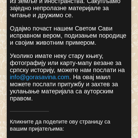
из земље и иностранства. Сакупљамо
заједно непролазне материјале за
читање и дружимо се.
Одајмо почаст нашем Светом Сави
исправном вером, подизањем породице
и својим животним примером.
Уколико имате неку стару књигу,
фотографију или карту-мапу везане за
српску историју, можете нам послати на
info@gorasavina.com
.
На овај маил
можете послати притужбу и захтев за
уклањање материјала са ауторским
правом.
Кликните да поделите ову страницу са
вашим пријатељима: