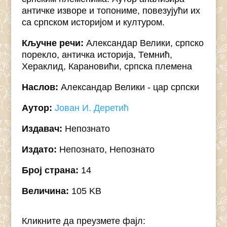
античке изворе и топониме, повезујући их
са српском историјом и културом.
Кључне речи:
Александар Велики, српско
порекло, античка историја, Темнић,
Хераклид, Карановићи, српска племена
Наслов:
Александар Велики - цар српски
Аутор:
Јован И. Деретић
Издавач:
Непознато
Издато:
Непознато, Непознато
Број страна:
14
Величина:
105 KB
Кликните да преузмете фајл: