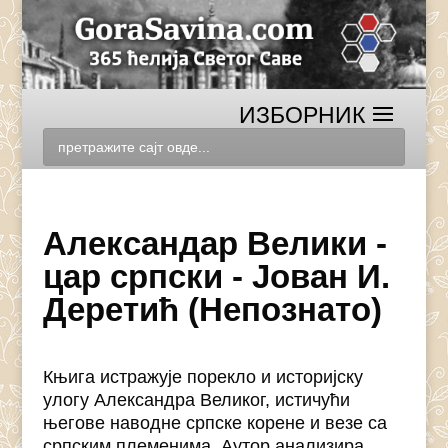
Александар Велики -
цар српски - Јован И.
Деретић (Непознато)
Књига истражује порекло и историјску
улогу Александра Великог, истичући
његове наводне српске корене и везе са
српским племенима. Аутор анализира