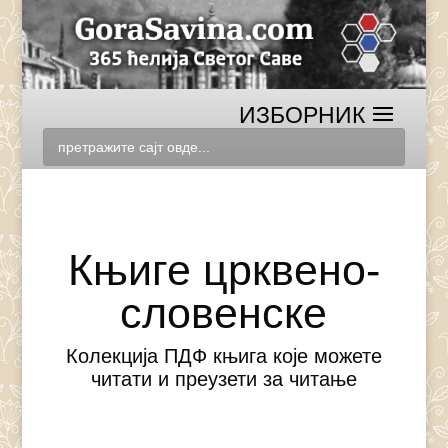
Књиге црквено-
словенске
Колекција ПДФ књига које можете
читати и преузети за читање