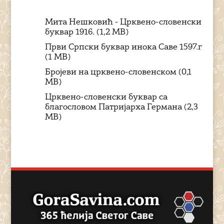
Мита Нешковић - Црквено-словенски
буквар 1916. (1,2 MB)
Први Српски буквар инока Саве 1597.г
(1 MB)
Бројеви на црквено-словенском (0,1
MB)
Црквено-словенски буквар са
благословом Патријарха Германа (2,3
MB)