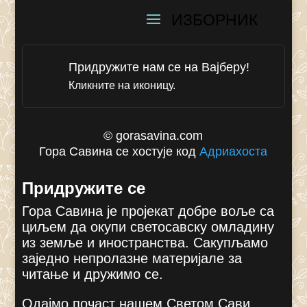
Придружите нам се на Вајберу!
Кликните на иконицу.
© gorasavina.com
Гора Савина се хостује код
Адриахоста
Придружите се
Гора Савина је пројекат добре воље са
циљем да окупи светосавску омладину
из земље и иностранства. Сакупљамо
заједно непролазне материјале за
читање и дружимо се.
Одајмо почаст нашем Светом Сави