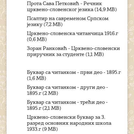
Прота Сава Петковић - Речник
црквено-словенског језика (14,9 MB)
Псалтир на савременом Српском
језику (7,2 MB)
Црквено-словенска читанчица 1916.г
(0,6 MB)
Зоран Ранковић - Црквено-словенски
приручник за студенте (1,1 MB)
Буквар са читанком - први део - 1895.г
(1,6 MB)
Буквар са читанком - други део -
1895.г (2 MB)
Буквар са читанком - трећи део -
1895.г (2,1 MB)
Црквено-словенски буквар за 3.
разред основних народних школа
1933.г (9 MB)