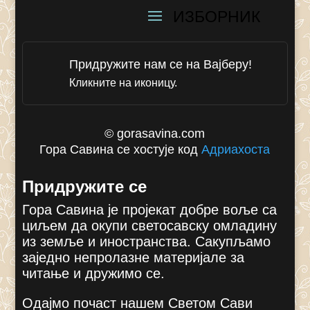
k
Придружите нам се на Вајберу!
Кликните на иконицу.
© gorasavina.com
Гора Савина се хостује код
Адриахоста
Придружите се
Гора Савина је пројекат добре воље са
циљем да окупи светосавску омладину
из земље и иностранства. Сакупљамо
заједно непролазне материјале за
читање и дружимо се.
Одајмо почаст нашем Светом Сави