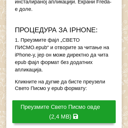
инсталираној апликацији. Eкрани Freda-
е доле.
ПРОЦЕДУРА ЗА IPHONE:
Преузмите фајл „СВЕТО
ПИСМО.epub“ и отворите за читање на
iPhone-у, јер он може директно да чита
epub фајл формат без додатних
апликација.
Кликните на дугме да бисте преузели
Свето Писмо у epub формату:
Преузмите Свето Писмо овде
(2,4 MB)