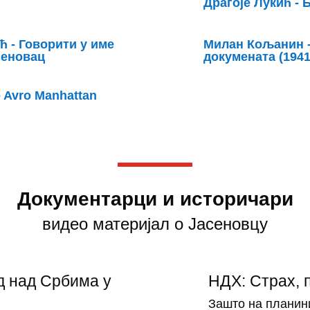
Драгоје Лукић - 
 - Говорити у име
Милан Кољанин -
асеновац
докумената (1941
- Avro Manhattan
Документарци и историчари
видео материјал о Јасеновцу
д над Србима у
НДХ: Страх, 
Зашто на планин