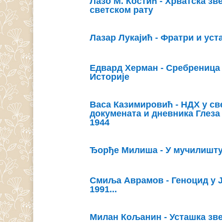
Лазо М. Костић - Хрватска зв
светском рату
Лазар Лукајић - Фратри и ус
Едвард Херман - Сребрениц
Историје
Васа Казимировић - НДХ у св
докумената и дневника Глеза
1944
Ђорђе Милиша - У мучилишту
Смиља Аврамов - Геноцид у Ј
1991...
Милан Кољанин - Усташка зве