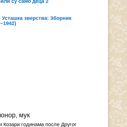
Били су само деца 2
 Усташка зверства: Зборник
–1942)
понор, мук
и Козари годинама после Другог