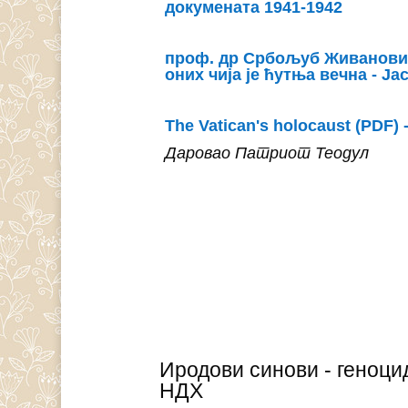
докумената 1941-1942
проф. др Србољуб Живановић
оних чија је ћутња вечна - Ј
The Vatican's holocaust (PDF) 
Даровао Патриот Теодул
Иродови синови - геноци
НДХ