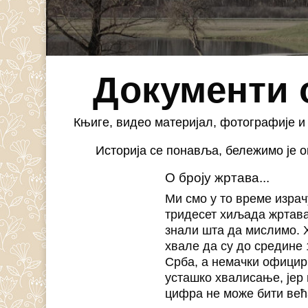
Документи 
Књиге, видео материјал, фотографије и
Историја се понавља, бележимо је о
О броју жртава...
Ми смо у то време израч
тридесет хиљада жртава
знали шта да мислимо. 
хвале да су до средине
Срба, а немачки официр
усташко хвалисање, јер 
цифра не може бити ве