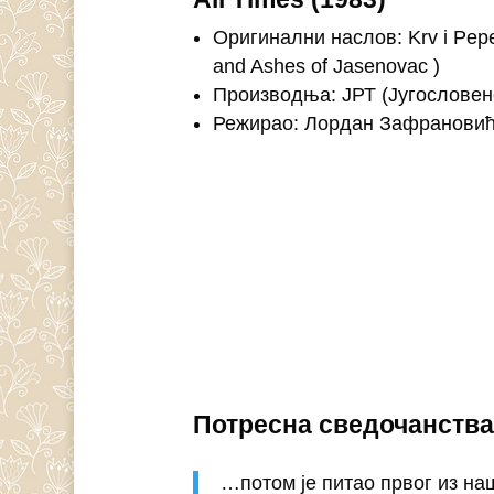
Оригинални наслов: Krv i Pep
and Ashes of Jasenovac )
Производња: ЈРТ (Југословен
Режирао: Лордан Зафранови
Потресна сведочанства
…потом је питао првог из наш