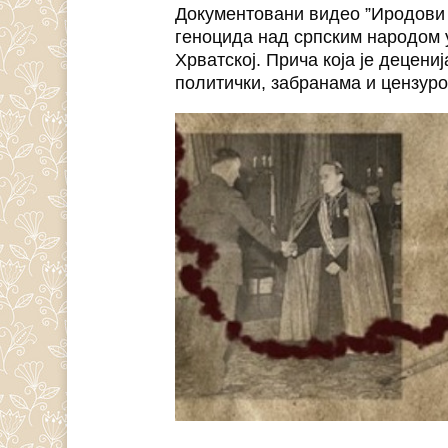
Документовани видео ”Иродови 
геноцида над српским народом 
Хрватској. Прича која је децени
политички, забранама и цензуро