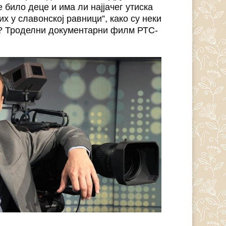
е било деце и има ли најјачег утиска
их у славонској равници”, како су неки
? Троделни документарни филм РТС-