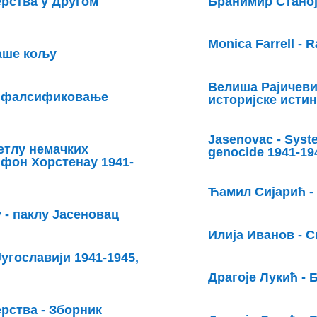
ерства у Другом
Бранимир Станој
Monica Farrell - 
таше кољу
Велиша Рајичеви
а фалсификовање
историјске исти
Jasenovac - Syste
етлу немачких
genocide 1941-19
 фон Хорстенау 1941-
Ћамил Сијарић -
 - паклу Јасеновац
Илија Иванов - С
угославији 1941-1945,
Драгоје Лукић - 
рства - Зборник