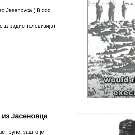
eo Jasenovca ( Blood
ска радио телевизија)
ћ
 из Јасеновца
е групе, зашто је