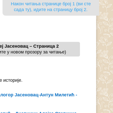
Након читања странице број 1 (ви сте
сада ту), идите на страницу број 2.
ј Јасеновац – Страница 2
ите у новом прозору за читање)
 историје.
логор Јасеновац-Антун Милетић -