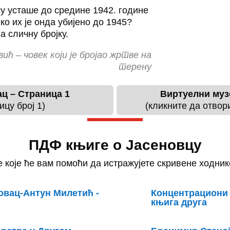
су усташе до средине 1942. године
ко их је онда убијено до 1945?
а сличну бројку.
ћ – човек који је бројао жртве на
терену
ац – Страница 1
Виртуелни музе
ицу број 1)
(кликните да отвор
ПДФ књиге о Јасеновцу
 које ће вам помоћи да истражујете скривене ходнике
овац-Антун Милетић -
Концентрациони 
књига друга