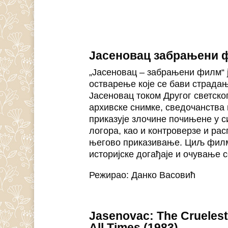
Јасеновац забрањени 
„Јасеновац – забрањени филм“ 
остварење које се бави страда
Јасеновац током Другог светско
архивске снимке, сведочанства 
приказује злочине почињене у с
логора, као и контроверзе и рас
његово приказивање. Циљ филма
историјске догађаје и очување 
Режирао: Данко Васовић
Jasenovac: The Crueles
All Times (1983)