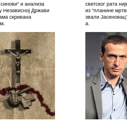
синови” и анализа
светског рата ниј
у Независној Држави
из “планине мртв
јама скривана
звали Јасеновац
м.
а.