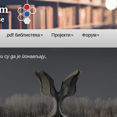
.pdf библиотека
Пројекти
Форум
 су да је понављају
„