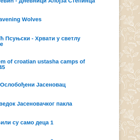
евић - Дневници Алојза Степинца
Ravening Wolves
ћ Псуњски - Хрвати у светлу
не
m of croatian ustasha camps of
45
 Ослобођени Јасеновац
ведок Јасеновачког пакла
Били су само деца 1