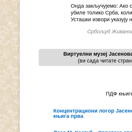
Онда закључујемо: Ако 
убиле толико Срба, коли
Усташки извори указују н
Србољуб Живанови
Виртуелни музеј Јасенов
(ви сада читате стран
ПДФ књиге
Концентрациони логор Јасен
књига прва