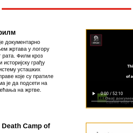
филм
је документарно
њем жртава у логору
г рата. Филм кроз
и историјску грађу
истему усташких
праве које су пратиле
 је да подсети на
сећања на жртве.
t Death Camp of