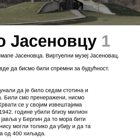
о Јасеновцу
1
 мапе Јасеновца. Виртуелни музеј Јасеновац.
вде да бисмо били спремни за будућност.
унали да је било седам стотина и
. Били смо пренеражени, нисмо
Хрвати се у својим извештајима
 1942. године убили близу милион
 јавља у Берлин да то мора бити
нису могли толико да убију и да та
ћа од 400 хиљада.