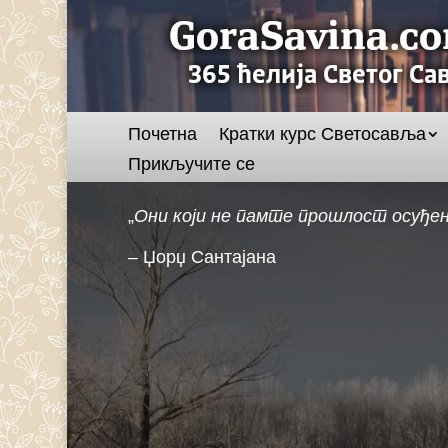
Почетна
Кратки курс Светосавља
Прикључите се
„
Они који не памте прошлост осуђени
– Џорџ Сантајана