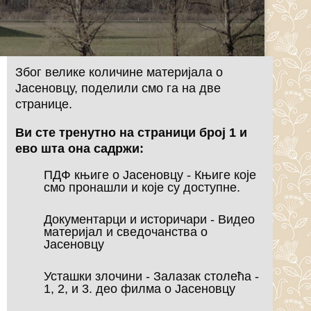
Због велике количине материјала о
Јасеновцу, поделили смо га на две
странице.
Ви сте тренутно на страници број 1 и
ево шта она садржи:
ПДФ књиге о Јасеновцу - Књиге које
смо пронашли и које су доступне.
Документарци и историчари - Видео
материјал и сведочанства о
Јасеновцу
Усташки злочини - Залазак столећа -
1, 2, и 3. део филма о Јасеновцу