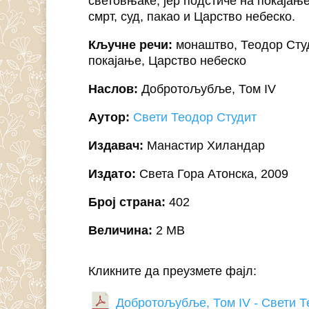
световњаке, јер подстиче на покајањ
смрт, суд, пакао и Царство небеско.
Кључне речи:
монаштво, Теодор Студи
покајање, Царство небеско
Наслов:
Добротољубље, Том IV
Аутор:
Свети Теодор Студит
Издавач:
Манастир Хиландар
Издато:
Света Гора Атонска, 2009
Број страна:
402
Величина:
2 MB
Кликните да преузмете фајл:
Добротољубље, Том IV - Свети Т