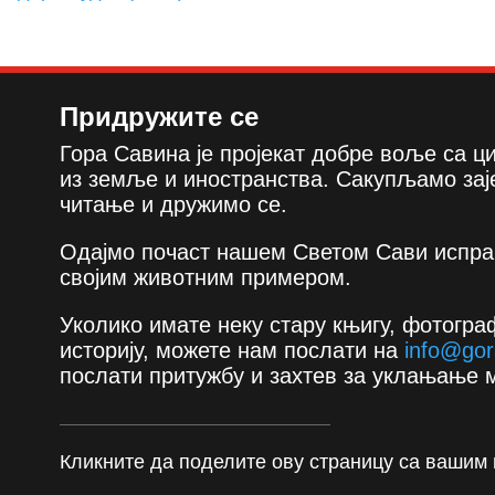
Придружите се
Гора Савина је пројекат добре воље са 
из земље и иностранства. Сакупљамо зај
читање и дружимо се.
Одајмо почаст нашем Светом Сави испра
својим животним примером.
Уколико имате неку стару књигу, фотограф
историју, можете нам послати на
info@gor
послати притужбу и захтев за уклањање 
Кликните да поделите ову страницу са вашим