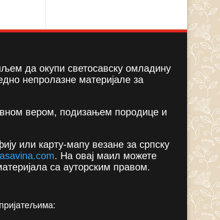
циљем да окупи светосавску омладину
едно непролазне материјале за
вном вером, подизањем породице и
ију или карту-мапу везане за српску
asavina.com
.
На овај маил можете
материјала са ауторским правом.
 пријатељима: