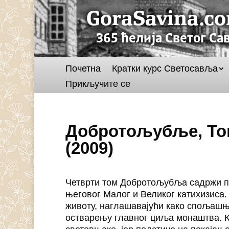
Почетна
Кратки курс Светосавља
Прикључите се
Добротољубље, Том
(2009)
Четврти том Добротољубља садржи по
његовог Малог и Великог катихизиса.
животу, наглашавајући како спољашњ
остварењу главног циља монаштва. Књ