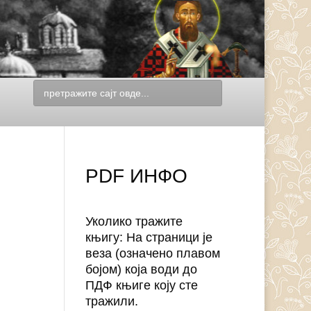
PDF ИНФО
Уколико тражите
књигу: На страници је
веза (означено плавом
бојом) која води до
ПДФ књиге коју сте
тражили.