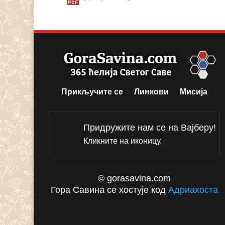
Прикључите се
Линкови
Мисија
Придружите нам се на Вајберу!
Кликните на иконицу.
© gorasavina.com
Гора Савина се хостује код
Адриахоста