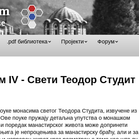
.pdf библиотека
Пројекти
Форум
 IV - Свети Теодор Студит
уке монасима светог Теодора Студита, извучене из
 Ове поуке пружају детаљна упутства о монашком
и поредак манастирског живота може допринети
ига је непроцењива за манастирску браћу, али и за