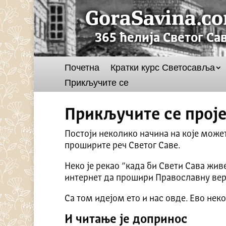
Почетна
Кратки курс Светосавља
Прикључите се
Прикључите се прој
Постоји неколико начина на које может
проширите реч Светог Саве.
Неко је рекао ”када би Свети Сава жи
интернет да прошири Православну вер
Са том идејом ето и нас овде. Ево нек
И читање је допринос