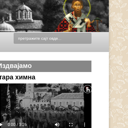
Издвајамо
тара химна