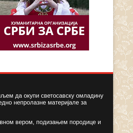
циљем да окупи светосавску омладину
едно непролазне материјале за
вном вером, подизањем породице и