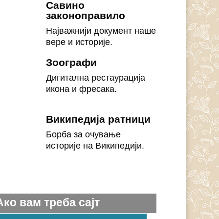
Савино
законоправило
Најважнији документ наше
вере и историје.
Зоографи
Дигитална рестаурација
икона и фресака.
Википедија ратници
Борба за очување
историје на Википедији.
Ако вам треба сајт