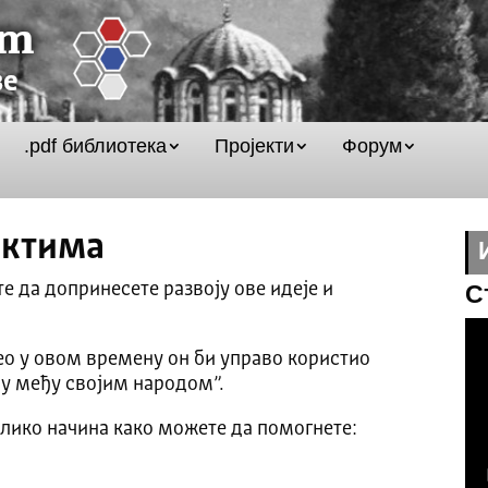
.pdf библиотека
Пројекти
Форум
ектима
е да допринесете развоју ове идеје и
С
вео у овом времену он би управо користио
у међу својим народом”.
олико начина како можете да помогнете: