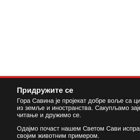
Придружите се
Гора Савина је пројекат добре воље са 
из земље и иностранства. Сакупљамо зај
читање и дружимо се.
Одајмо почаст нашем Светом Сави испра
својим животним примером.