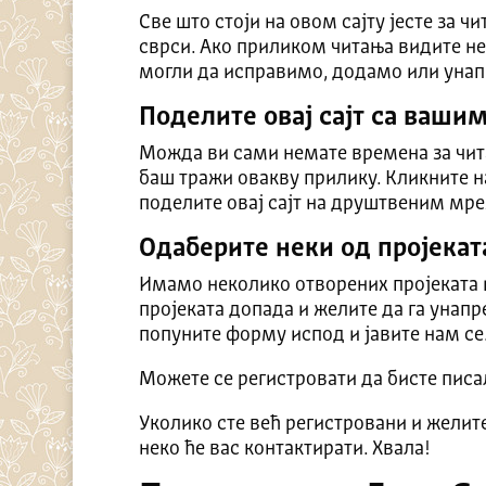
Све што стоји на овом сајту јесте за ч
сврси. Ако приликом читања видите не
могли да исправимо, додамо или унап
Поделите овај сајт са ваши
Можда ви сами немате времена за чита
баш тражи овакву прилику. Кликните н
поделите овај сајт на друштвеним мр
Одаберите неки од пројекат
Имамо неколико отворених пројеката и
пројеката допада и желите да га унап
попуните форму испод и јавите нам се
Можете се регистровати да бисте пис
Уколико сте већ регистровани и желит
неко ће вас контактирати. Хвала!