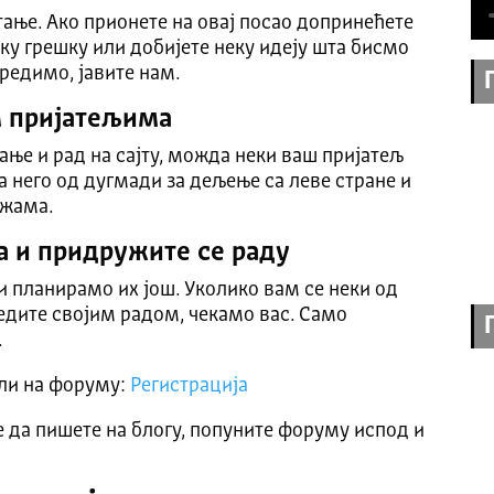
итање. Ако прионете на овај посао допринећете
ку грешку или добијете неку идеју шта бисмо
редимо, јавите нам.
м пријатељима
ње и рад на сајту, можда неки ваш пријатељ
а него од дугмади за дељење са леве стране и
ежама.
а и придружите се раду
 планирамо их још. Уколико вам се неки од
редите својим радом, чекамо вас. Само
.
али на форуму:
Регистрација
е да пишете на блогу, попуните форуму испод и