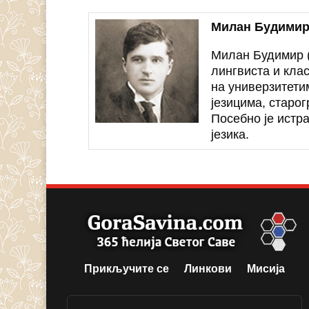
Милан Будими
Милан Будимир (
лингвиста и клас
на универзитети
језицима, старо
Посебно је истр
језика.
Прикључите се
Линкови
Мисија