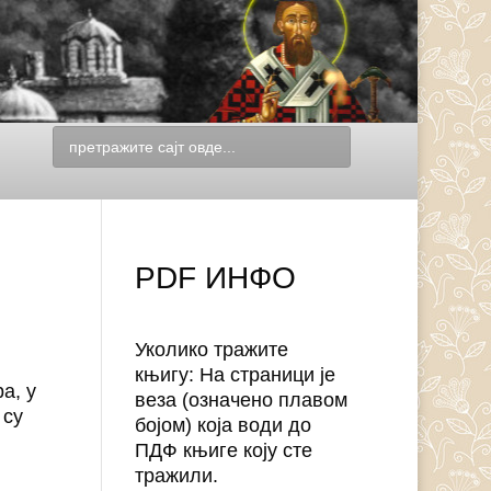
PDF ИНФО
Уколико тражите
књигу: На страници је
а, у
веза (означено плавом
 су
бојом) која води до
ПДФ књиге коју сте
тражили.