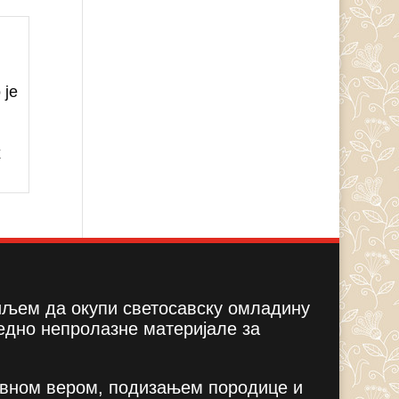
 је
х
циљем да окупи светосавску омладину
едно непролазне материјале за
вном вером, подизањем породице и