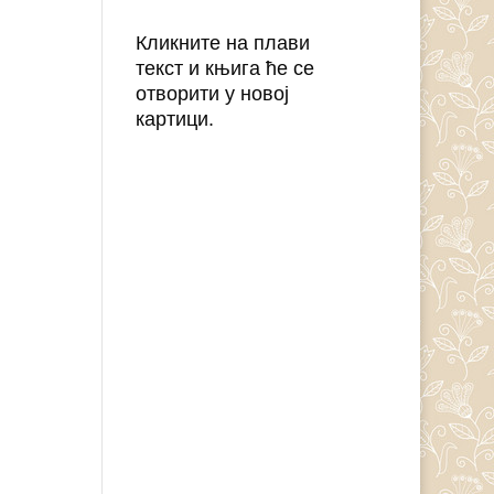
Кликните на плави
текст и књига ће се
отворити у новој
картици.