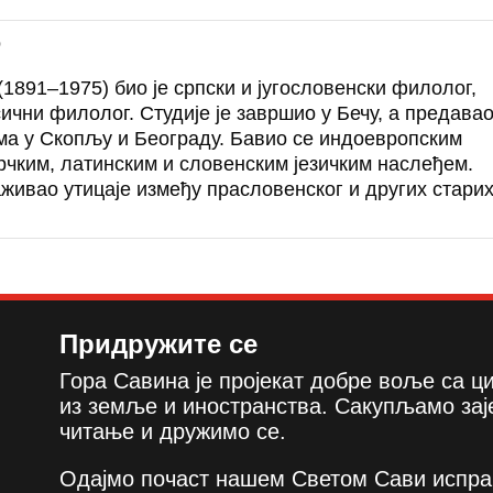
р
1891–1975) био је српски и југословенски филолог,
ични филолог. Студије је завршио у Бечу, а предавао
ма у Скопљу и Београду. Бавио се индоевропским
грчким, латинским и словенским језичким наслеђем.
аживао утицаје између прасловенског и других стари
Придружите се
Гора Савина је пројекат добре воље са 
из земље и иностранства. Сакупљамо зај
читање и дружимо се.
Одајмо почаст нашем Светом Сави испра