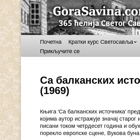
Почетна
Кратки курс Светосавља
Прикључите се
Са балканских ист
(1969)
Књига 'Са балканских источника' пр
којима аутор истражује значај старог
писани током четрдесет година и обух
порекло европске сцене, Вукова буна 