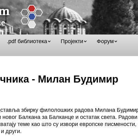
.pdf библиотека
Пројекти
Форум
очника - Милан Будимир
едставља збирку филолошких радова Милана Будимир
 и новог Балкана за Балканце и остатак света. Радови
ватају теме као што су извори европске писмености,
и други.