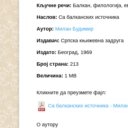
Кључне речи:
Балкан, филологија, е
Наслов:
Са балканских источника
Аутор:
Милан Будимир
Издавач:
Српска књижевна задруга
Издато:
Београд, 1969
Број страна:
213
Величина:
1 MB
Кликните да преузмете фајл:
Са балканских источника - Мила
О аутору