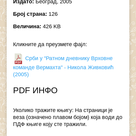
Издато:
Београд, 2005
Број страна:
126
Величина:
426 KB
Кликните да преузмете фајл:
Срби у "Ратном дневнику Врховне
команде Вермахта" - Никола Живковић
(2005)
PDF ИНФО
Уколико тражите књигу: На страници је
веза (означено плавом бојом) која води до
ПДФ књиге коју сте тражили.