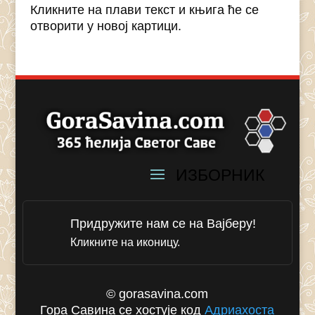
Кликните на плави текст и књига ће се
отворити у новој картици.
Придружите нам се на Вајберу!
Кликните на иконицу.
© gorasavina.com
Гора Савина се хостује код
Адриахоста