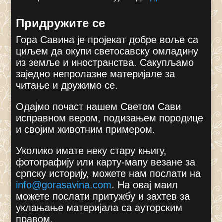
Придружите се
Гора Савина је пројекат добре воље са
циљем да окупи светосавску омладину
из земље и иностранства. Сакупљамо
заједно непролазне материјале за
читање и дружимо се.
Одајмо почаст нашем Светом Сави
исправном вером, подизањем породице
и својим животним примером.
Уколико имате неку стару књигу,
фотографију или карту-мапу везане за
српску историју, можете нам послати на
info@gorasavina.com
.
На овај маил
можете послати притужбу и захтев за
уклањање материјала са ауторским
правом.