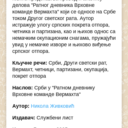
делова "Ратног дневника Врховне
команде Вермахта" који се односе на Србе
током Другог светског рата. Аутор
истражује улогу српских покрета отпора,
четника и партизана, као и њихов однос са
немачким окупационим снагама, пружајући
увид у немачке изворе и њихово виђење
српског отпора.
Кључне речи:
Срби, Други светски рат,
Вермахт, четници, партизани, окупација,
покрет отпора
Наслов:
Срби у "Ратном дневнику
Врховне команде Вермахта"
Аутор:
Никола Живковић
Издавач:
Службени лист