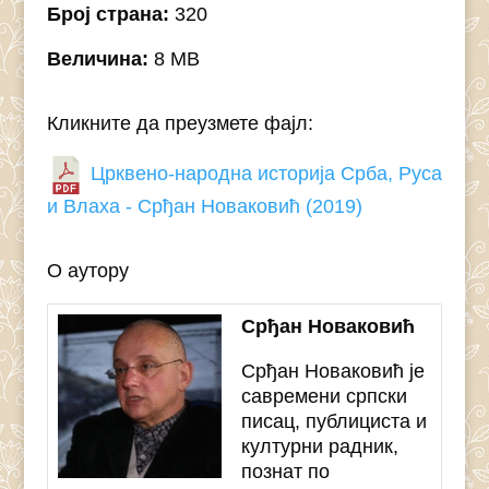
Број страна:
320
Величина:
8 MB
Кликните да преузмете фајл:
Црквено-народна историја Срба, Руса
и Влаха - Срђан Новаковић (2019)
О аутору
Срђан Новаковић
Срђан Новаковић је
савремени српски
писац, публициста и
културни радник,
познат по