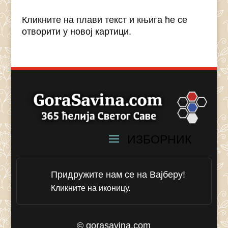
Кликните на плави текст и књига ће се
отворити у новој картици.
Придружите нам се на Вајберу!
Кликните на иконицу.
© gorasavina.com