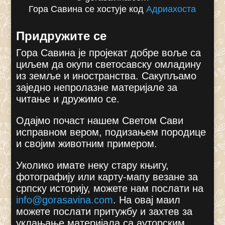
Гора Савина се хостује код
Адриахоста
Придружите се
Гора Савина је пројекат добре воље са
циљем да окупи светосавску омладину
из земље и иностранства. Сакупљамо
заједно непролазне материјале за
читање и дружимо се.
Одајмо почаст нашем Светом Сави
исправном вером, подизањем породице
и својим животним примером.
Уколико имате неку стару књигу,
фотографију или карту-мапу везане за
српску историју, можете нам послати на
info@gorasavina.com
.
На овај маил
можете послати притужбу и захтев за
уклањање материјала са ауторским