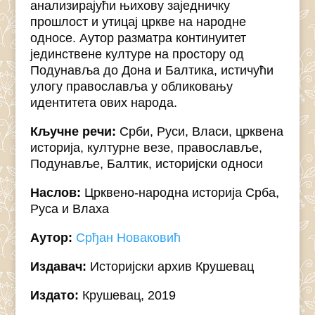
анализирајући њихову заједничку
прошлост и утицај цркве на народне
односе. Аутор разматра континуитет
јединствене културе на простору од
Подунавља до Дона и Балтика, истичући
улогу православља у обликовању
идентитета ових народа.
Кључне речи:
Срби, Руси, Власи, црквена
историја, културне везе, православље,
Подунавље, Балтик, историјски односи
Наслов:
Црквено-народна историја Срба,
Руса и Влаха
Аутор:
Срђан Новаковић
Издавач:
Историјски архив Крушевац
Издато:
Крушевац, 2019