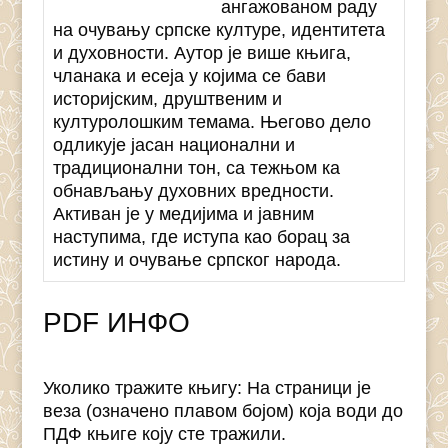
ангажованом раду
на очувању српске културе, идентитета
и духовности. Аутор је више књига,
чланака и есеја у којима се бави
историјским, друштвеним и
културолошким темама. Његово дело
одликује јасан национални и
традиционални тон, са тежњом ка
обнављању духовних вредности.
Активан је у медијима и јавним
наступима, где иступа као борац за
истину и очување српског народа.
PDF ИНФО
Уколико тражите књигу: На страници је
веза (означено плавом бојом) која води до
ПДФ књиге коју сте тражили.