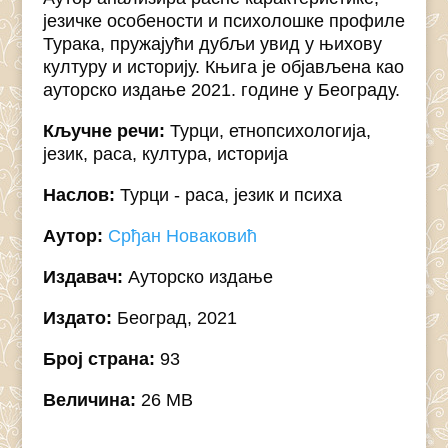
језичке особености и психолошке профиле
Турака, пружајући дубљи увид у њихову
културу и историју. Књига је објављена као
ауторско издање 2021. године у Београду.
Кључне речи:
Турци, етнопсихологија,
језик, раса, култура, историја
Наслов:
Турци - раса, језик и психа
Аутор:
Срђан Новаковић
Издавач:
Ауторско издање
Издато:
Београд, 2021
Број страна:
93
Величина:
26 MB