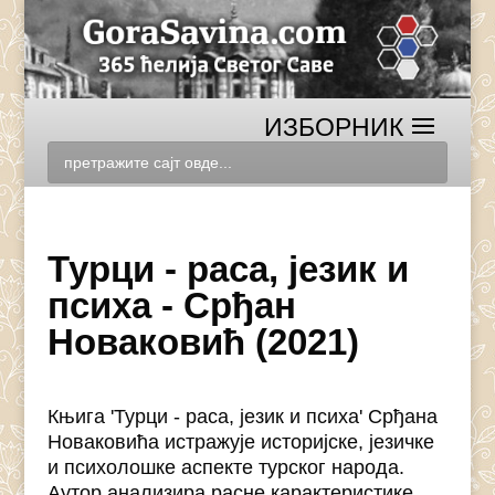
Турци - раса, језик и
психа - Срђан
Новаковић (2021)
Књига 'Турци - раса, језик и психа' Срђана
Новаковића истражује историјске, језичке
и психолошке аспекте турског народа.
Аутор анализира расне карактеристике,