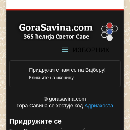
Придружите нам се на Вајберу!
Кликните на иконицу.
© gorasavina.com
Гора Савина се хостује код
Адриахоста
Придружите се