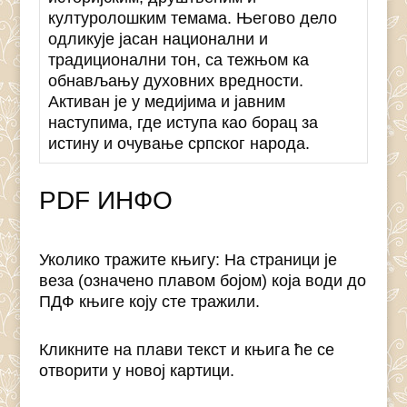
културолошким темама. Његово дело
одликује јасан национални и
традиционални тон, са тежњом ка
обнављању духовних вредности.
Активан је у медијима и јавним
наступима, где иступа као борац за
истину и очување српског народа.
PDF ИНФО
Уколико тражите књигу: На страници је
веза (означено плавом бојом) која води до
ПДФ књиге коју сте тражили.
Кликните на плави текст и књига ће се
отворити у новој картици.