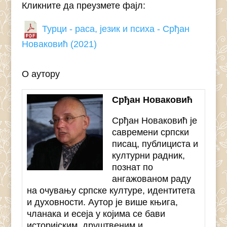
Кликните да преузмете фајл:
Турци - раса, језик и психа - Срђан
Новаковић (2021)
О аутору
Срђан Новаковић
Срђан Новаковић је
савремени српски
писац, публициста и
културни радник,
познат по
ангажованом раду
на очувању српске културе, идентитета
и духовности. Аутор је више књига,
чланака и есеја у којима се бави
историјским, друштвеним и