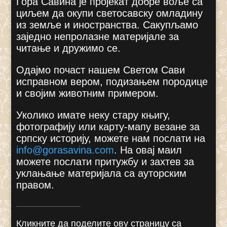
Гора Савина је пројекат добре воље са
циљем да окупи светосавску омладину
из земље и иностранства. Сакупљамо
заједно непролазне материјале за
читање и дружимо се.
Одајмо почаст нашем Светом Сави
исправном вером, подизањем породице
и својим животним примером.
Уколико имате неку стару књигу,
фотографију или карту-мапу везане за
српску историју, можете нам послати на
info@gorasavina.com
.
На овај маил
можете послати притужбу и захтев за
уклањање материјала са ауторским
правом.
Кликните да поделите ову страницу са