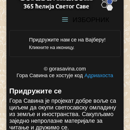
Придружите нам се на Вајберу!
Кликните на иконицу.
© gorasavina.com
Гора Савина се хостује код
Адриахоста
Придружите се
Гора Савина је пројекат добре воље са
циљем да окупи светосавску омладину
из земље и иностранства. Сакупљамо
заједно непролазне материјале за
читање и дружимо се.