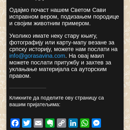
Одајмо почаст нашем Светом Сави
исправном вером, подизањем породице
и својим животним примером.
Уколико имате неку стару књигу,
фотографију или карту-мапу везане за
српску историју, можете нам послати на
info@gorasavina.com
.
На овај маил
можете послати притужбу и захтев за
уклањање материјала са ауторским
правом.
Кликните да поделите ову страницу са
вашим пријатељима:
F
T
E
E
C
Li
W
M