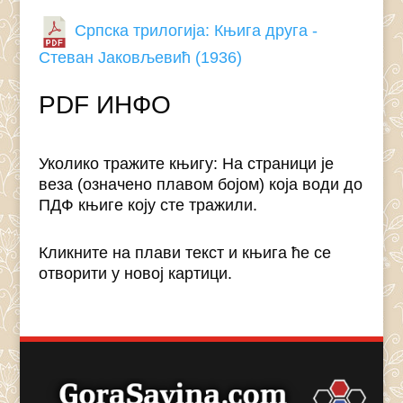
Српска трилогија: Књига друга -
Стеван Јаковљевић (1936)
PDF ИНФО
Уколико тражите књигу: На страници је
веза (означено плавом бојом) која води до
ПДФ књиге коју сте тражили.
Кликните на плави текст и књига ће се
отворити у новој картици.