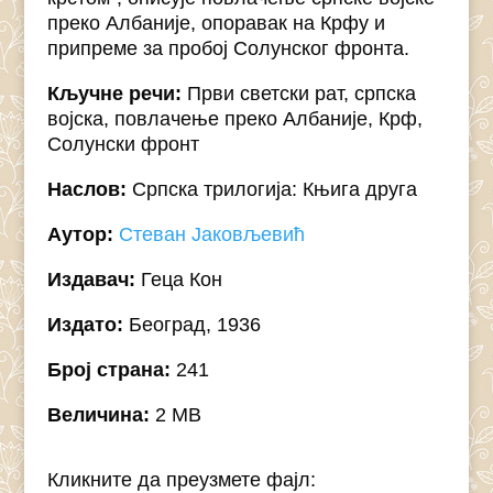
преко Албаније, опоравак на Крфу и
припреме за пробој Солунског фронта.
Кључне речи:
Први светски рат, српска
војска, повлачење преко Албаније, Крф,
Солунски фронт
Наслов:
Српска трилогија: Књига друга
Аутор:
Стеван Јаковљевић
Издавач:
Геца Кон
Издато:
Београд, 1936
Број страна:
241
Величина:
2 MB
Кликните да преузмете фајл: