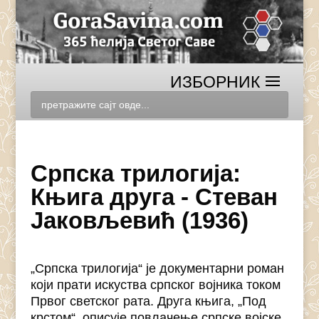
Српска трилогија:
Књига друга - Стеван
Јаковљевић (1936)
„Српска трилогија“ је документарни роман
који прати искуства српског војника током
Првог светског рата. Друга књига, „Под
крстом“, описује повлачење српске војске