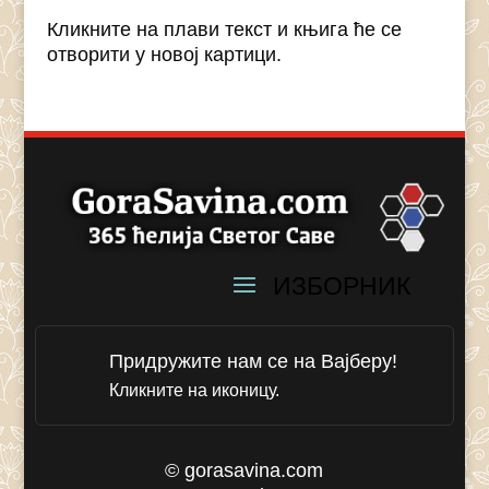
Кликните на плави текст и књига ће се
отворити у новој картици.
Придружите нам се на Вајберу!
Кликните на иконицу.
© gorasavina.com