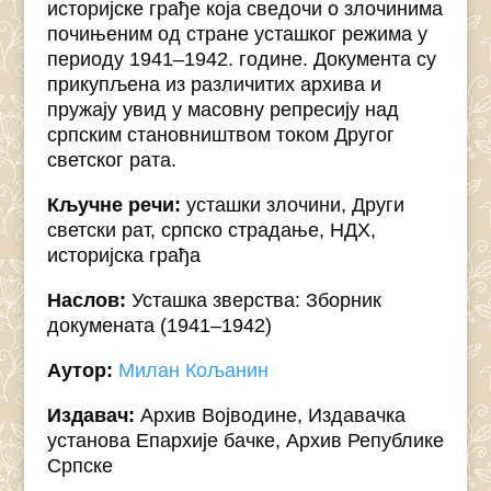
историјске грађе која сведочи о злочинима
почињеним од стране усташког режима у
периоду 1941–1942. године. Документа су
прикупљена из различитих архива и
пружају увид у масовну репресију над
српским становништвом током Другог
светског рата.
Кључне речи:
усташки злочини, Други
светски рат, српско страдање, НДХ,
историјска грађа
Наслов:
Усташка зверства: Зборник
докумената (1941–1942)
Аутор:
Милан Кољанин
Издавач:
Архив Војводине, Издавачка
установа Епархије бачке, Архив Републике
Српске