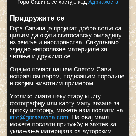
Гора Савина се хостује код
Адриахоста
Придружите се
Гора Савина је пројекат добре воље са
циљем да окупи светосавску омладину
из земље и иностранства. Сакупљамо
заједно непролазне материјале за
читање и дружимо се.
Одајмо почаст нашем Светом Сави
исправном вером, подизањем породице
и својим животним примером.
Уколико имате неку стару књигу,
фотографију или карту-мапу везане за
српску историју, можете нам послати на
info@gorasavina.com
.
На овај маил
можете послати притужбу и захтев за
уклањање материјала са ауторским