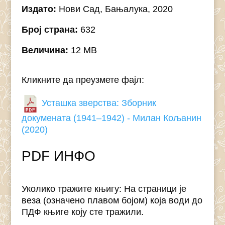
Издато:
Нови Сад, Бањалука, 2020
Број страна:
632
Величина:
12 MB
Кликните да преузмете фајл:
Усташка зверства: Зборник
докумената (1941–1942) - Милан Кољанин
(2020)
PDF ИНФО
Уколико тражите књигу: На страници је
веза (означено плавом бојом) која води до
ПДФ књиге коју сте тражили.