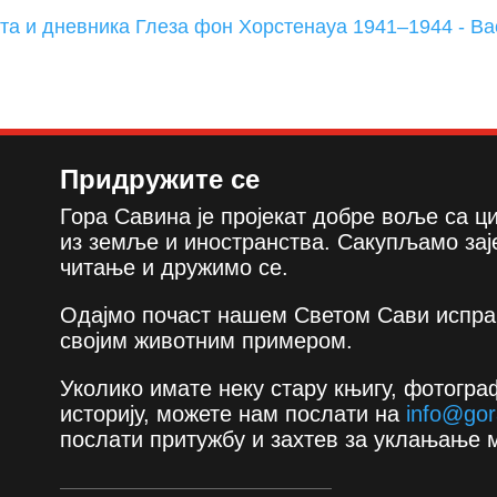
та и дневника Глеза фон Хорстенауа 1941–1944 - Ва
Придружите се
Гора Савина је пројекат добре воље са 
из земље и иностранства. Сакупљамо зај
читање и дружимо се.
Одајмо почаст нашем Светом Сави испра
својим животним примером.
Уколико имате неку стару књигу, фотограф
историју, можете нам послати на
info@gor
послати притужбу и захтев за уклањање 