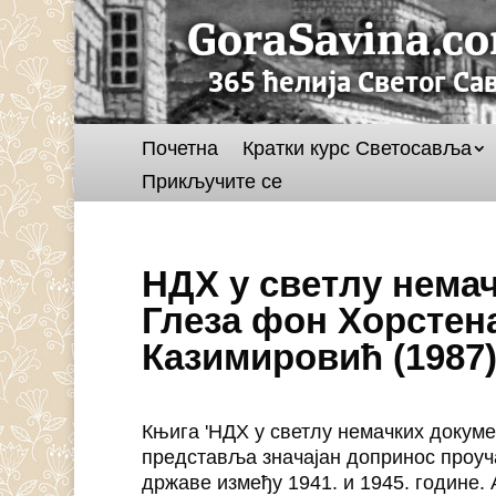
Почетна
Кратки курс Светосавља
Прикључите се
НДХ у светлу нема
Глеза фон Хорстена
Казимировић (1987
Књига 'НДХ у светлу немачких докум
представља значајан допринос проуч
државе између 1941. и 1945. године.