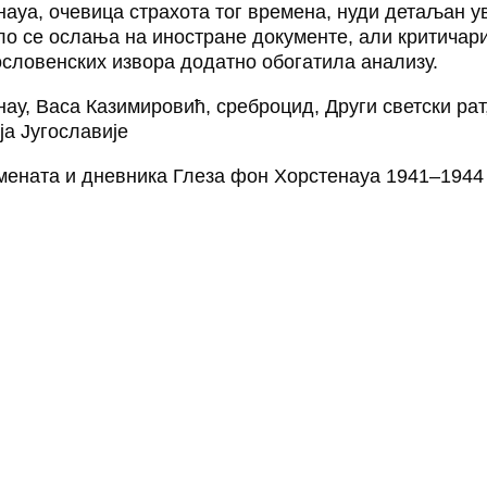
ауа, очевица страхота тог времена, нуди детаљан у
ело се ослања на иностране документе, али критичар
ословенских извора додатно обогатила анализу.
у, Васа Казимировић, среброцид, Други светски рат
ја Југославије
мената и дневника Глеза фон Хорстенауа 1941–1944