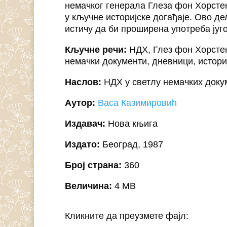
немачког генерала Глеза фон Хорстен
у кључне историјске догађаје. Ово д
истичу да би проширена употреба југ
Кључне речи:
НДХ, Глез фон Хорстена
немачки документи, дневници, истори
Наслов:
НДХ у светлу немачких доку
Аутор:
Васа Казимировић
Издавач:
Нова књига
Издато:
Београд, 1987
Број страна:
360
Величина:
4 MB
Кликните да преузмете фајл: