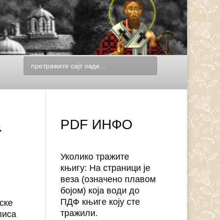
а
PDF ИНФО
Уколико тражите
књигу: На страници је
веза (означено плавом
бојом) која води до
ПДФ књиге коју сте
ске
тражили.
писа