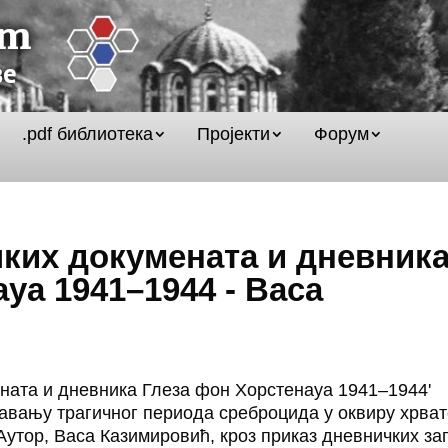
.pdf библиотека
Пројекти
Форум
чких докумената и дневник
уа 1941–1944 - Васа
)
ената и дневника Глеза фон Хорстенауа 1941–1944'
авању трагичног периода среброцида у оквиру хрват
 Аутор, Васа Казимировић, кроз приказ дневничких за