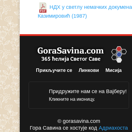
НДХ у светлу немачких докумена
Казимировић (1987)
Прикључите се
Линкови
Мисија
Придружите нам се на Вајберу!
Кликните на иконицу.
© gorasavina.com
Гора Савина се хостује код
Адриахоста