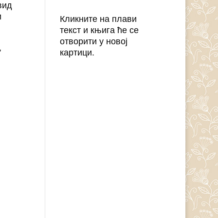
вид
и
Кликните на плави
текст и књига ће се
отворити у новој
,
картици.