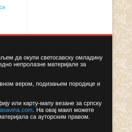
са
циљем да окупи светосавску омладину
едно непролазне материјале за
вном вером, подизањем породице и
ију или карту-мапу везане за српску
asavina.com
.
На овај маил можете
материјала са ауторским правом.