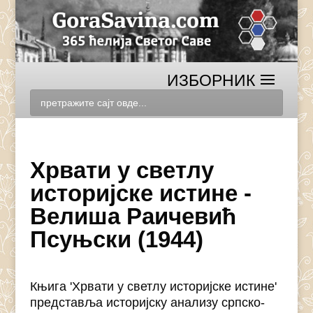
Хрвати у светлу
историјске истине -
Велиша Раичевић
Псуњски (1944)
Књига 'Хрвати у светлу историјске истине'
представља историјску анализу српско-