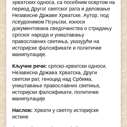
хрватских односа, са посебним освртом на
период Другог светског рата и деловање
Независне Државе Хрватске. Аутор, под
псеудонимом Псуњски, износи
документована сведочанства о страдању
српског народа и уништавању
православних светиња, указујући на
историјске фалсификате и политичке
манипулације.
Кључне речи:
српско-хрватски односи,
Независна Држава Хрватска, Други
светски рат, геноцид над Србима,
уништавање православних светиња,
историјски фалсификати, политичке
манипулације
Наслов:
Хрвати у светлу историјске
истине