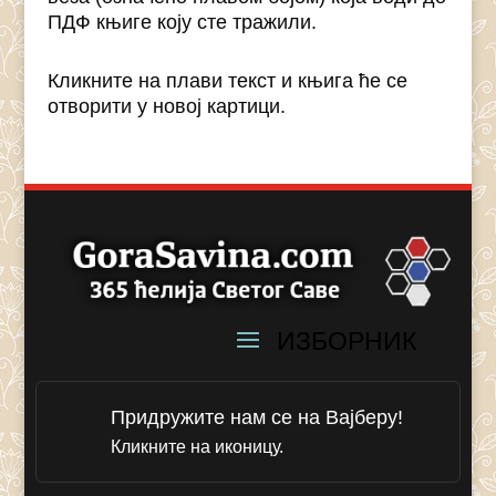
ПДФ књиге коју сте тражили.
Кликните на плави текст и књига ће се
отворити у новој картици.
Придружите нам се на Вајберу!
Кликните на иконицу.