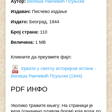
Аутор:
Велиша Раичевић Псуњски
Издавач:
Писчево издање
Издато:
Београд, 1944
Број страна:
110
Величина:
1 MB
Кликните да преузмете фајл:
Хрвати у светлу историјске истине -
Велиша Раичевић Псуњски (1944)
PDF ИНФО
Уколико тражите књигу: На страници је
веза (означено плавом бојом) која води до