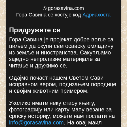
© gorasavina.com
Гора Савина се хостује код
Адриахоста
Придружите се
Гора Савина је пројекат добре воље са
циљем да окупи светосавску омладину
из земље и иностранства. Сакупљамо
заједно непролазне материјале за
читање и дружимо се.
Одајмо почаст нашем Светом Сави
исправном вером, подизањем породице
и својим животним примером.
Уколико имате неку стару књигу,
фотографију или карту-мапу везане за
српску историју, можете нам послати на
info@gorasavina.com
.
На овај маил