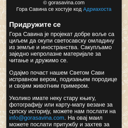
© gorasavina.com
Гора Савина се хостује код
Адриахоста
Придружите се
Гора Савина је пројекат добре воље са
циљем да окупи светосавску омладину
из земље и иностранства. Сакупљамо
заједно непролазне материјале за
читање и дружимо се.
Одајмо почаст нашем Светом Сави
исправном вером, подизањем породице
и својим животним примером.
Уколико имате неку стару књигу,
фотографију или карту-мапу везане за
српску историју, можете нам послати на
info@gorasavina.com
.
На овај маил
можете послати притужбу и захтев за