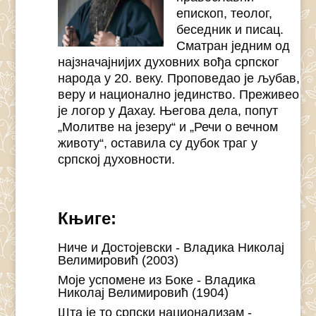
епископ, теолог,
беседник и писац.
Сматран једним од
најзначајнијих духовних вођа српског
народа у 20. веку. Проповедао је љубав,
веру и национално јединство. Преживео
је логор у Дахау. Његова дела, попут
„Молитве на језеру“ и „Речи о вечном
животу“, оставила су дубок траг у
српској духовности.
Књиге:
Ниче и Достојевски - Владика Николај
Велимировић (2003)
Моје успомене из Боке - Владика
Николај Велимировић (1904)
Шта је то српски национализам -