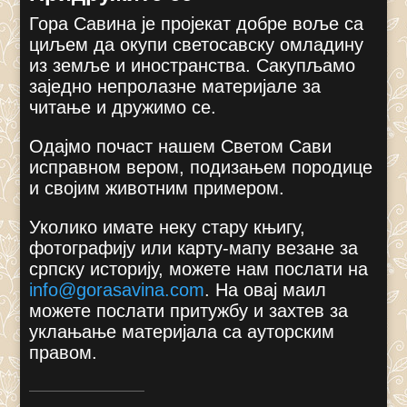
Гора Савина је пројекат добре воље са
циљем да окупи светосавску омладину
из земље и иностранства. Сакупљамо
заједно непролазне материјале за
читање и дружимо се.
Одајмо почаст нашем Светом Сави
исправном вером, подизањем породице
и својим животним примером.
Уколико имате неку стару књигу,
фотографију или карту-мапу везане за
српску историју, можете нам послати на
info@gorasavina.com
.
На овај маил
можете послати притужбу и захтев за
уклањање материјала са ауторским
правом.