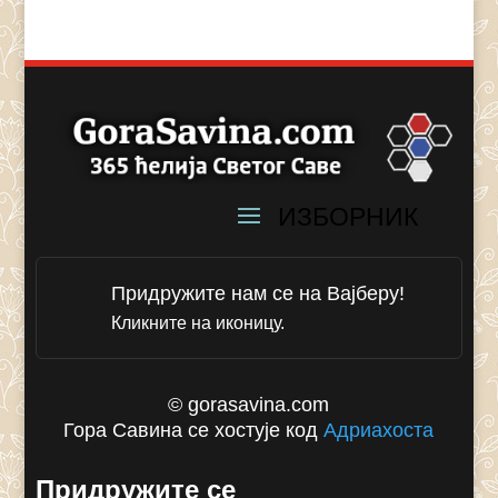
Придружите нам се на Вајберу!
Кликните на иконицу.
© gorasavina.com
Гора Савина се хостује код
Адриахоста
Придружите се