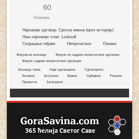
60
Чланови
Најновији одговор:
Српска имена (кроз историју)
Наш најновији члан:
Louloudi
Скорашње објаве
Непрочитано
Ознаке
Форумске иконице:
Форум не садржи непрочитане одговоре
Форум садржи непрочитане одговоре
Иконице тема:
Није одговорено
Одговорено
Активно
Актуелно
Важно
Одбијено
Решено
Приватно
Затворено