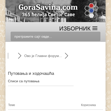
Ово је Главни форум...
Путовања и ходочашћа
Списи са путовања
RSS
Теме
Корисника