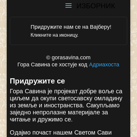
Придружите нам се на Вајберу!
Кликните на иконицу.
© gorasavina.com
Гора Савина се хостује код
Адриахоста
Придружите се
Гора Савина је пројекат добре воље са
циљем да окупи светосавску омладину
из земље и иностранства. Сакупљамо
заједно непролазне материјале за
читање и дружимо се.
Одајмо почаст нашем Светом Сави