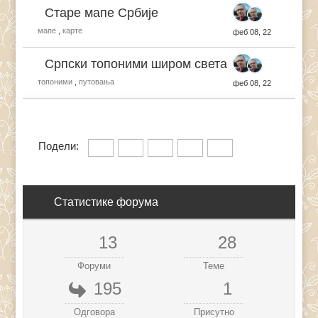
Старе мапе Србије
мапе
,
карте
феб 08, 22
Српски топоними широм света
топоними
,
путовања
феб 08, 22
Подели:
Статистике форума
13
28
Форуми
Теме
195
1
Одговора
Присутно