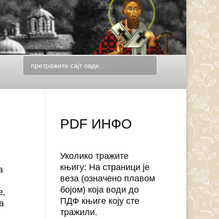
PDF ИНФО
Уколико тражите
књигу: На страници је
а
веза (означено плавом
.
бојом) која води до
е,
ПДФ књиге коју сте
а
тражили.