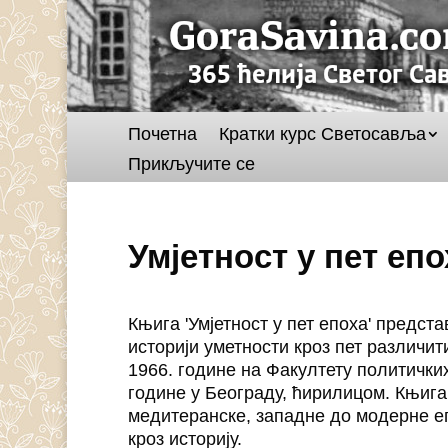
Почетна
Кратки курс Светосавља
Прикључите се
Умјетност у пет еп
Књига 'Умјетност у пет епоха' предс
историји уметности кроз пет различит
1966. године на Факултету политичких
године у Београду, ћирилицом. Књига
медитеранске, западне до модерне еп
кроз историју.