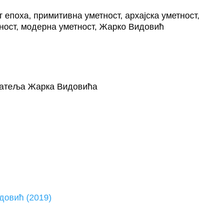
т епоха, примитивна уметност, архајска уметност,
ност, модерна уметност, Жарко Видовић
атеља Жарка Видовића
довић (2019)