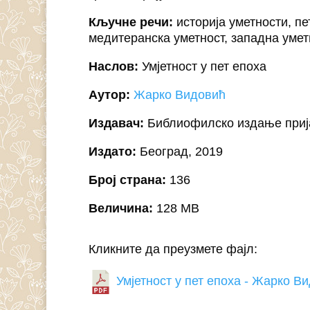
Кључне речи:
историја уметности, пе
медитеранска уметност, западна умет
Наслов:
Умјетност у пет епоха
Аутор:
Жарко Видовић
Издавач:
Библиофилско издање приј
Издато:
Београд, 2019
Број страна:
136
Величина:
128 MB
Кликните да преузмете фајл:
Умјетност у пет епоха - Жарко Ви