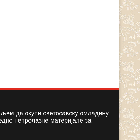
циљем да окупи светосавску омладину
едно непролазне материјале за