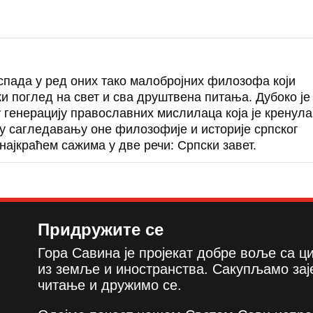
пада у ред оних тако малобројних филозофа који
и поглед на свет и сва друштвена питања. Дубоко је
у генерацију православних мислилаца која је кренула
у сагледавању оне филозофије и историје српског
 најкраћем сажима у две речи: Српски завет.
Придружите се
Гора Савина је пројекат добре воље са 
из земље и иностранства. Сакупљамо зај
читање и дружимо се.