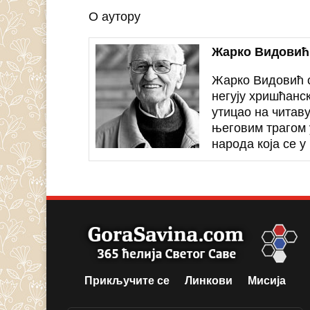
О аутору
Жарко Видовић
Жарко Видовић с
негују хришћанск
утицао на читав
његовим трагом 
народа која се у
Прикључите се
Линкови
Мисија