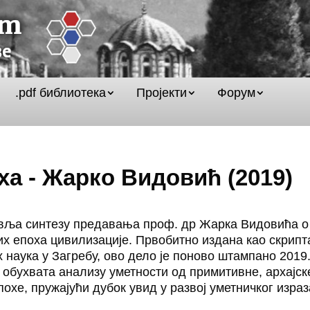
.pdf библиотека
Пројекти
Форум
оха - Жарко Видовић (2019)
тавља синтезу предавања проф. др Жарка Видовића о
их епоха цивилизације. Првобитно издана као скрипт
 наука у Загребу, ово дело је поново штампано 2019
 обухвата анализу уметности од примитивне, архајск
охе, пружајући дубок увид у развој уметничког израз