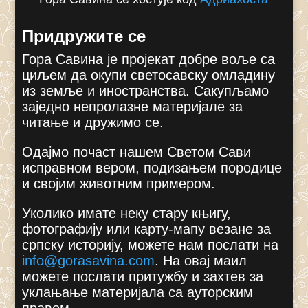
Придружите се
Гора Савина је пројекат добре воље са
циљем да окупи светосавску омладину
из земље и иностранства. Сакупљамо
заједно непролазне материјале за
читање и дружимо се.
Одајмо почаст нашем Светом Сави
исправном вером, подизањем породице
и својим животним примером.
Уколико имате неку стару књигу,
фотографију или карту-мапу везане за
српску историју, можете нам послати на
info@gorasavina.com
.
На овај маил
можете послати притужбу и захтев за
уклањање материјала са ауторским
правом.