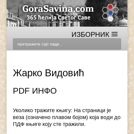
Жарко Видовић
PDF ИНФО
Уколико тражите књигу: На страници је
веза (означено плавом бојом) која води до
ПДФ књиге коју сте тражили.