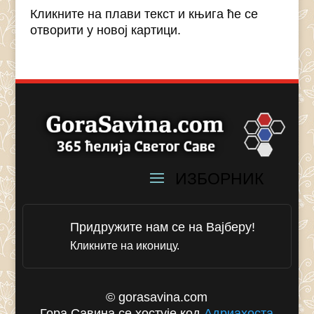
Кликните на плави текст и књига ће се
отворити у новој картици.
Придружите нам се на Вајберу!
Кликните на иконицу.
© gorasavina.com
Гора Савина се хостује код
Адриахоста