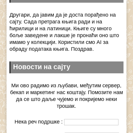
Другари, да јавим да је доста порађено на
сајту. Сада претрага књига ради и на
ћирилици и на латиници. Књиге су много
боље заведене и лакше је пронаћи оно што
имамо у колекцији. Користили смо AI за
обраду података књига. Поздрав.
Новости на сајту
Ми ово радимо из љубави, међутим сервер,
бекап и маркетинг нас коштају. Помозите нам
да се што даље чујемо и покријемо неки
трошак.
Нека реч подршке :