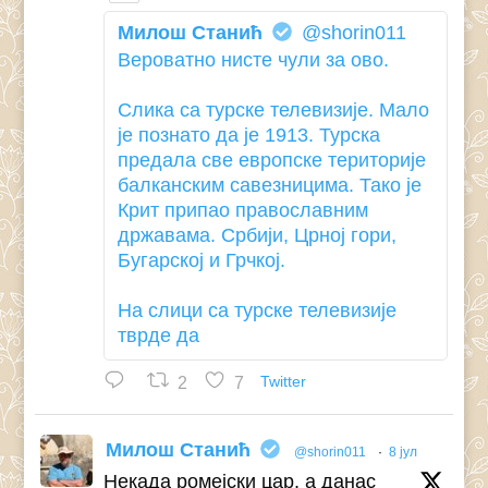
Милош Станић
@shorin011
Вероватно нисте чули за ово.
Слика са турске телевизије. Мало
је познато да је 1913. Турска
предала све европске територије
балканским савезницима. Тако је
Крит припао православним
државама. Србији, Црној гори,
Бугарској и Грчкој.
На слици са турске телевизије
тврде да
2
7
Twitter
Милош Станић
@shorin011
·
8 јул
Некада ромејски цар, а данас