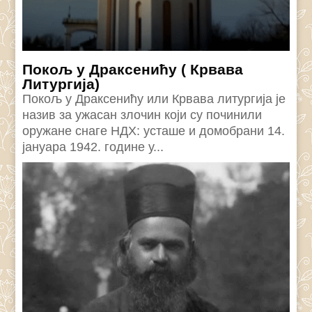
Покољ у Драксенићу ( Крвава
Литургија)
Покољ у Драксенићу или Крвава литургија је
назив за ужасан злочин који су починили
оружане снаге НДХ: усташе и домобрани 14.
јануара 1942. године у...