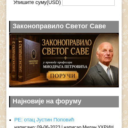
Упишите суму(USD)
Законоправило Светог Саве
Најновије на форуму
РЕ: отац Јустин Поповић
написано: 09-06-2023
написао Милан УХРИН