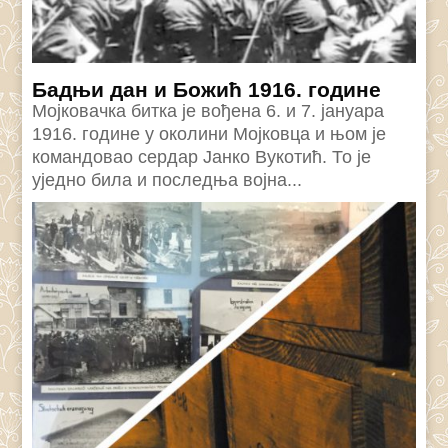
Бадњи дан и Божић 1916. године
Мојковачка битка је вођена 6. и 7. јануара
1916. године у околини Мојковца и њом је
командовао сердар Јанко Вукотић. То је
уједно била и последња војна...