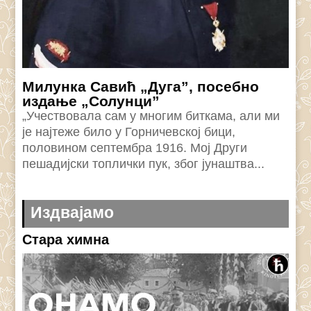
Милунка Савић „Дуга”, посебно
издање „Солунци”
„Учествовала сам у многим биткама, али ми
је најтеже било у Горничевској бици,
половином септембра 1916. Мој Дру­ги
пешадијски топлички пук, због јунаштва...
Издвајамо
Стара химна