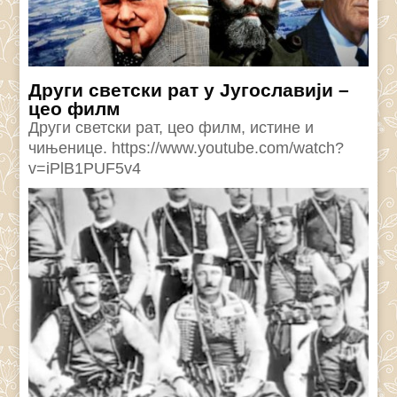
Други светски рат у Југославији –
цео филм
Други светски рат, цео филм, истине и
чињенице. https://www.youtube.com/watch?
v=iPlB1PUF5v4