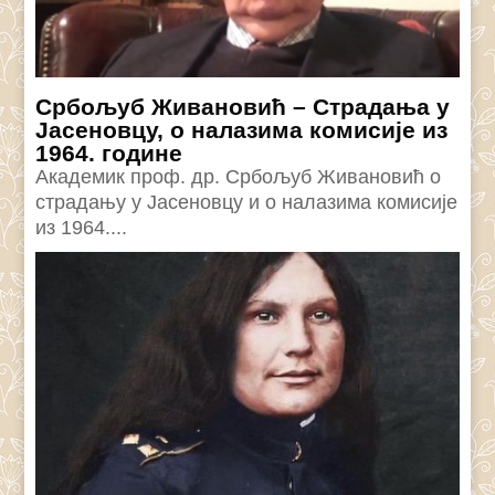
Србољуб Живановић – Страдања у
Јасеновцу, о налазима комисије из
1964. године
Академик проф. др. Србољуб Живановић о
страдању у Јасеновцу и о налазима комисије
из 1964....