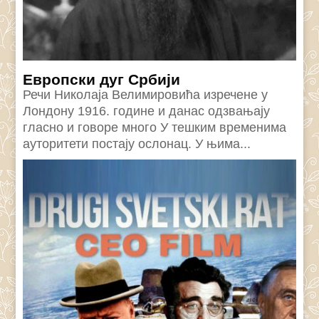
Eвропски дуг Србији
Речи Николаjа Велимировића изречене у
Лондону 1916. године и данас одзвањаjу
гласно и говоре много У тешким временима
ауторитети постаjу ослонац. У њима...