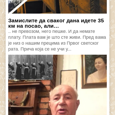
Замислите да сваког дана идете 35
км на посао, али…
.. не превозом, него пешке. И да немате
плату. Плата вам је што сте живи. Пред вама
је низ о нашим прецима из Првог светског
рата. Прича која се не учи у...