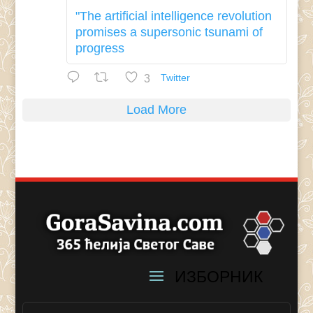
"The artificial intelligence revolution
promises a supersonic tsunami of
progress
3
Twitter
Load More