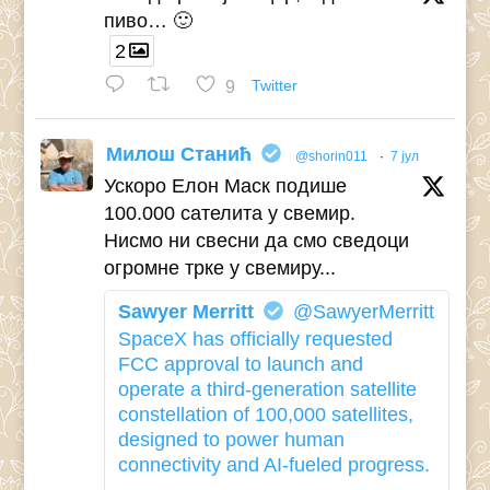
пиво… 🙂
2
9
Twitter
Милош Станић
@shorin011
·
7 јул
Ускоро Елон Маск подише
100.000 сателита у свемир.
Нисмо ни свесни да смо сведоци
огромне трке у свемиру...
Sawyer Merritt
@SawyerMerritt
SpaceX has officially requested
FCC approval to launch and
operate a third-generation satellite
constellation of 100,000 satellites,
designed to power human
connectivity and AI-fueled progress.