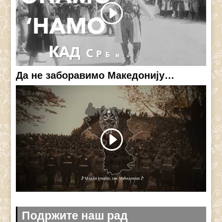
Да не заборавимо Македонију…
Подржите наш рад