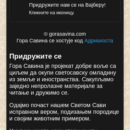
Придружите нам се на Вајберу!
Кликните на иконицу.
© gorasavina.com
Гора Савина се хостује код
Адриахоста
Придружите се
Гора Савина је пројекат добре воље са
циљем да окупи светосавску омладину
из земље и иностранства. Сакупљамо
заједно непролазне материјале за
читање и дружимо се.
Одајмо почаст нашем Светом Сави
исправном вером, подизањем породице
и својим животним примером.