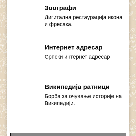
Зоографи
Дигитална рестаурација икона
и фресака.
Интернет адресар
Српски интернет адресар
Википедија ратници
Борба за очување историје на
Википедији.