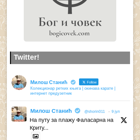
Twitter!
Милош Станић
Follow
Колекционар ретких књига | окинава карате |
интернет предузетник
Милош Станић
@shorin011
·
9 јул
На путу за плажу Фаласарна на
Криту...