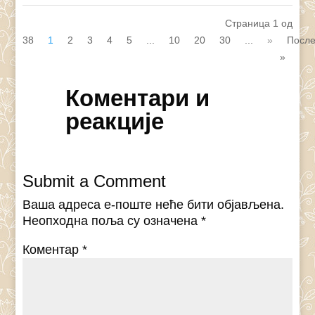
Страница 1 од
38
1
2
3
4
5
...
10
20
30
...
»
Посл
»
Коментари и
реакције
Submit a Comment
Ваша адреса е-поште неће бити објављена.
Неопходна поља су означена
*
Коментар
*