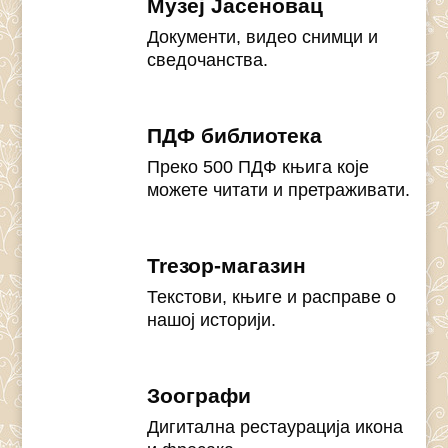
Музеј Јасеновац
Документи, видео снимци и
сведочанства.
ПДФ библиотека
Преко 500 ПДФ књига које
можете читати и претраживати.
Treзор-магазин
Текстови, књиге и расправе о
нашој историји.
Зоографи
Дигитална рестаурација икона