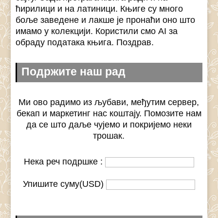
ћирилици и на латиници. Књиге су много
боље заведене и лакше је пронаћи оно што
имамо у колекцији. Користили смо AI за
обраду података књига. Поздрав.
Подржите наш рад
Ми ово радимо из љубави, међутим сервер,
бекап и маркетинг нас коштају. Помозите нам
да се што даље чујемо и покријемо неки
трошак.
Нека реч подршке :
Упишите суму(USD)