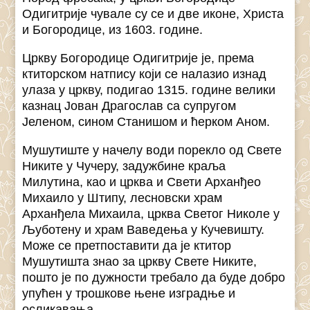
Одигитрије чувале су се и две иконе, Христа
и Богородице, из 1603. године.
Цркву Богородице Одигитрије је, према
ктиторском натпису који се налазио изнад
улаза у цркву, подигао 1315. године велики
казнац Јован Драгослав са супругом
Јеленом, сином Станишом и ћерком Аном.
Мушутиште у начелу води порекло од Свете
Никите у Чучеру, задужбине краља
Милутина, као и црква и Свети Арханђео
Михаило у Штипу, лесновски храм
Арханђела Михаила, црква Светог Николе у
Љуботену и храм Ваведења у Кучевишту.
Може се претпоставити да је ктитор
Мушутишта знао за цркву Свете Никите,
пошто је по дужности требало да буде добро
упућен у трошкове њене изградње и
осликавања.