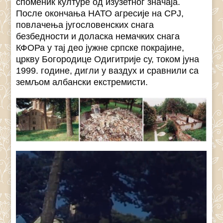
споменик културе од изузетног значаја.
После окончања НАТО агресије на СРЈ,
повлачења југословенских снага
безбедности и доласка немачких снага
КФОРа у тај део јужне српске покрајине,
цркву Богородице Одигитрије су, током јуна
1999. године, дигли у ваздух и сравнили са
земљом албански екстремисти.