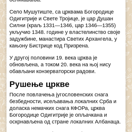
Село Мушутиште, са црквама Богородице
Одигитрије и Свете Тројице, је цар Душан
Силни (краљ 1331—1346, цар 1346—1355)
укључио 1348. године у властелинство своје
задужбине, манастира Светих Архангела, у
кањону Бистрице код Призрена.
У другој половини 19. века црква је
обновљена, а током 20. века на њој нису
обављани конзерваторски радови.
Рушење цркве
После повлачења југословенских снага
безбедности, исељавања локалних Срба и
доласка немачких снага КФОРа, црква
Богородице Одигитрије је опљачкана и
оскрнављена од стране локалних Албанаца.