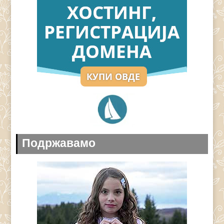
Подржавамо