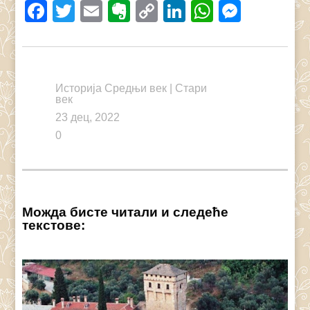
Facebook
Twitter
Email
Evernote
Copy
LinkedIn
WhatsAp
Messe
Link
Историја Средњи век
|
Стари
век
23 дец, 2022
0
Можда бисте читали и следеће
текстове: