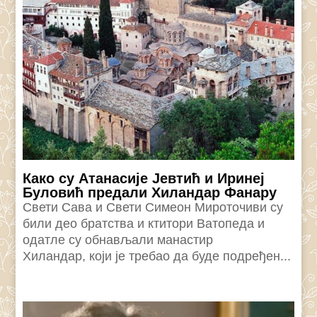
Како су Атанасије Јевтић и Иринеј
Буловић предали Хиландар Фанару
Свети Сава и Свети Симеон Мироточиви су
били део братства и ктитори Ватопеда и
одатле су обнављали манастир
Хиландар, који је требао да буде подређен...