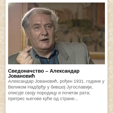
Сведоначство – Александар
Јовановић
Александар Јовановић, рођен 1931. године у
Великом Надбрђу у бившој Југославији,
описује своју породицу и почетак рата;
претрес његове куће од стране...