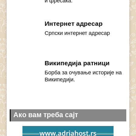
и фресака.
Интернет адресар
Српски интернет адресар
Википедија ратници
Борба за очување историје на
Википедији.
Ако вам треба сајт