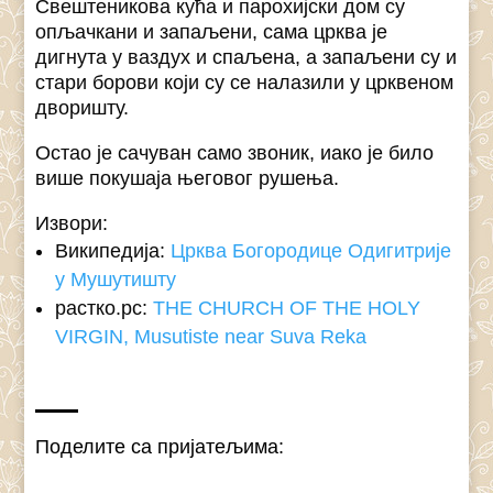
Свештеникова кућа и парохијски дом су
опљачкани и запаљени, сама црква је
дигнута у ваздух и спаљена, а запаљени су и
стари борови који су се налазили у црквеном
дворишту.
Остао је сачуван само звоник, иако је било
више покушаја његовог рушења.
Извори:
Википедија:
Црква Богородице Одигитрије
у Мушутишту
растко.рс:
THE CHURCH OF THE HOLY
VIRGIN, Musutiste near Suva Reka
Поделите са пријатељима: