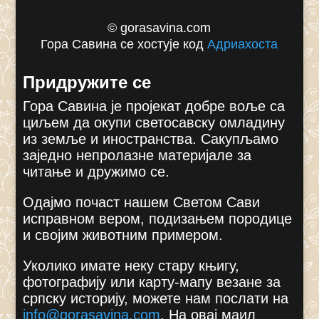
© gorasavina.com
Гора Савина се хостује код
Адриахоста
Придружите се
Гора Савина је пројекат добре воље са
циљем да окупи светосавску омладину
из земље и иностранства. Сакупљамо
заједно непролазне материјале за
читање и дружимо се.
Одајмо почаст нашем Светом Сави
исправном вером, подизањем породице
и својим животним примером.
Уколико имате неку стару књигу,
фотографију или карту-мапу везане за
српску историју, можете нам послати на
info@gorasavina.com
.
На овај маил