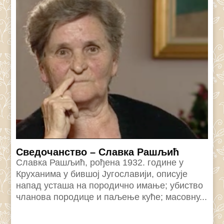
Сведочанство – Славка Рашљић
Славка Рашљић, рођена 1932. године у
Круханима у бившој Југославији, описује
напад усташа на породично имање; убиство
чланова породице и паљење куће; масовну...