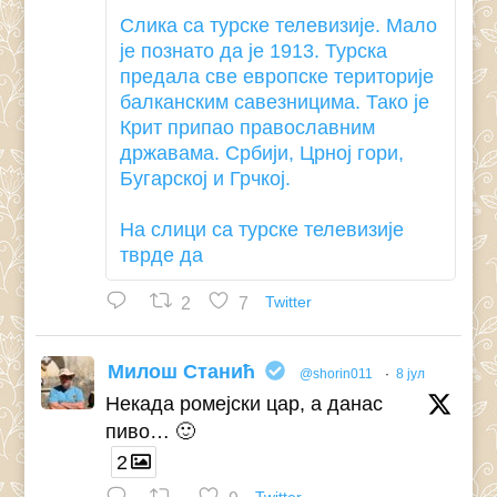
Слика са турске телевизије. Мало
је познато да је 1913. Турска
предала све европске територије
балканским савезницима. Тако је
Крит припао православним
државама. Србији, Црној гори,
Бугарској и Грчкој.
На слици са турске телевизије
тврде да
2
7
Twitter
Милош Станић
@shorin011
·
8 јул
Некада ромејски цар, а данас
пиво… 🙂
2