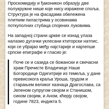
Проскомидију и ђаконикон образују две
полукружне нише које нису изражене споља.
Структура је на фасадама обележена
плитким пиластрима у осовинама
поткуполних стубаца спојених луковима.
На западној страни цркве се изнад улаза
налазио дугачки уклесани ктиторски натпис,
који се убрајао међу најстарије и најлепше
српске епиграфе и гласио је:
Поче се и сазида се божански и свечасни
храм Пречисте Владичице Наше
Богородице Одигитрије из темеља, у дане
превисокога краља Уроша, трудом и
старањем великог казнаца Драгослава, са
Јеленом супругом својом и Станишом,
сином својим, и Аном, кћерју својом,
године 7823, индикта 5.