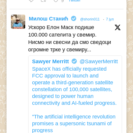
9
Twitter
Милош Станић
@shorin011
·
7 јул
Ускоро Елон Маск подише
100.000 сателита у свемир.
Нисмо ни свесни да смо сведоци
огромне трке у свемиру...
Sawyer Merritt
@SawyerMerritt
SpaceX has officially requested
FCC approval to launch and
operate a third-generation satellite
constellation of 100,000 satellites,
designed to power human
connectivity and AI-fueled progress.
"The artificial intelligence revolution
promises a supersonic tsunami of
progress