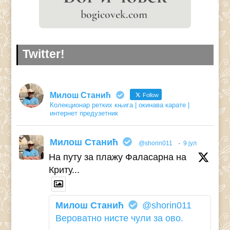
Twitter!
Милош Станић
Follow
Колекционар ретких књига | окинава карате |
интернет предузетник
Милош Станић
@shorin011
·
9 јул
На путу за плажу Фаласарна на
Криту...
Милош Станић
@shorin011
Вероватно нисте чули за ово.