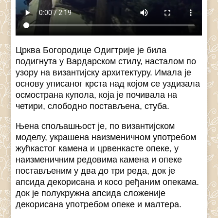
Црква Богородице Одигтрије је била
подигнута у Вардарском стилу, насталом по
узору на византијску архитектуру. Имала је
основу уписаног крста над којом се уздизала
осмострана купола, која је почивала на
четири, слободно постављена, стуба.
Њена спољашњост је, по византијском
моделу, украшена наизменичном употребом
жућкастог камена и црвенкасте опеке, у
наизменичним редовима камена и опеке
постављеним у два до три реда, док је
апсида декорисана и косо ређаним опекама.
док је полукружна апсида сложеније
декорисана употребом опеке и малтера.