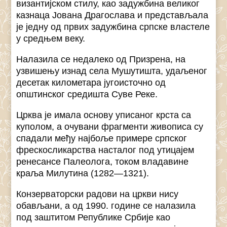
византијском стилу, као задужбина великог
казнаца Јована Драгослава и представљала
је једну од првих задужбина српске властеле
у средњем веку.
Налазила се недалеко од Призрена, на
узвишењу изнад села Мушутишта, удаљеног
десетак километара југоисточно од
општинског средишта Суве Реке.
Црква је имала основу уписаног крста са
куполом, а очувани фрагменти живописа су
спадали међу најбоље примере српског
фрескосликарства насталог под утицајем
ренесансе Палеолога, током владавине
краља Милутина (1282—1321).
Конзерваторски радови на цркви нису
обављани, а од 1990. године се налазила
под заштитом Републике Србије као