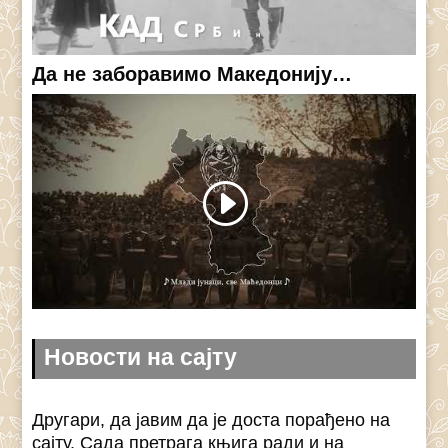
Да не заборавимо Македонију…
Новости на сајту
Другари, да јавим да је доста порађено на
сајту. Сада претрага књига ради и на