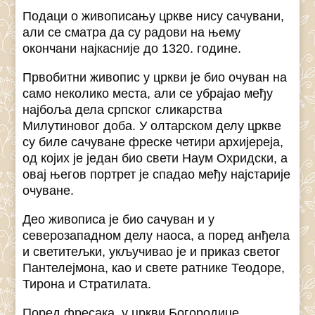
Подаци о живописању цркве нису сачувани,
али се сматра да су радови на њему
окончани најкасније до 1320. године.
Првобитни живопис у цркви је био очуван на
само неколико места, али се убрајао међу
најбоља дела српског сликарства
Милутиновог доба. У олтарском делу цркве
су биле сачуване фреске четири архијереја,
од којих је један био свети Наум Охридски, а
овај његов портрет је спадао међу најстарије
очуване.
Део живописа је био сачуван и у
северозападном делу наоса, а поред анђела
и светитељки, укључивао је и приказ светог
Пантелејмона, као и свете ратнике Теодоре,
Тирона и Стратилата.
Поред фресака, у цркви Богородице