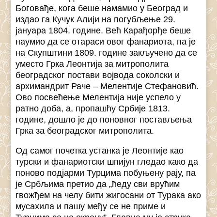
Боговађе, кога беше намамио у Београд и
издао га Кучук Алији на погубљење 29.
јануара 1804. године. Већ Карађорђе беше
наумио да се отараси овог фанариота, па је
на Скупштини 1809. године закључено да се
уместо Грка Леонтија за митрополита
београдског постави војвода соколски и
архимандрит Раче – Мелентије Стефановић.
Ово посвећење Мелентија није успело у
ратно доба, а, пропашћу Србије 1813.
године, дошло је до поновног постављења
Грка за београдског митрополита.
Од самог почетка устанка је Леонтије као
турски и фанариотски шпијун гледао како да
поново подјарми Турцима побуњену рају, па
је Србљима претио да „ћеду сви врућим
гвожђем на челу бити жигосани от Турака ако
мусахила и пашу међу се не приме и