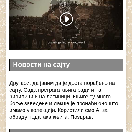
Новости на сајту
Другари, да јавим да је доста порађено на
сајту. Сада претрага књига ради и на
ћирилици и на латиници. Књиге су много
боље заведене и лакше је пронаћи оно што
имамо у колекцији. Користили смо AI за
обраду података књига. Поздрав.