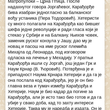
Матропулоки – Црна Птица. После
надахнутог говора Јоргаћевог, Карађорђе
бива изабран једногласно за балканског
вођу устаника (Пера Тодоровић). Хетеристи
су много полагали на Карађорђа као бившег
шефа једне револуције и ради гласа који је
стекао у Србији и на Балкану. Њихов човек,
заменик руског конзула у Јашу, дао му је
новац и пасош на име руског племића
Михајла од Леонарда, под изговором
одласка на лечење у Мехадију. У пратњи
Карађорђа ишли су Јоргаћ, још један Грк и
Наум Крнар (В. Ћоровић). Потврђена је и
припадност Наума Крнара Хетерији и да га је
она послала код Карађорђа, јер је он био
главна веза и тумач између Карађорђа и
Хетерије. Наум је био кадар да погине за
Карађорђа, али је исто тако био готов и да га
убије у свако доба, кад то захту интереси
Хетерије. Таква му је наредба и издата. Он је