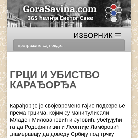
ГРЦИ И УБИСТВО
КАРАЂОРЂА
Карађорђе је својевремено гајио подозрење
према Грцима, којим су манипулисали
Младен Миловановић и Југовић, убеђујући
га да Родофиникин и Леонтије Ламбровић
„намеравају да доведу Србију под грчку