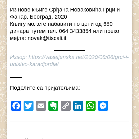
Из нове књиге Срђана Новаковића Грци и
Фанар, Београд, 2020
Књигу можете набавити по цени од 680
динара путем тел. 064 3433854 или преко
мејла: novak@tiscali.it
Извор: https://vaseljenska.net/2020/08/06/grci-i-
ubistvo-karadjordja/
Поделите са пријатељима:
Facebook
Twitter
Email
Evernote
Copy
LinkedIn
WhatsAp
Messe
Link