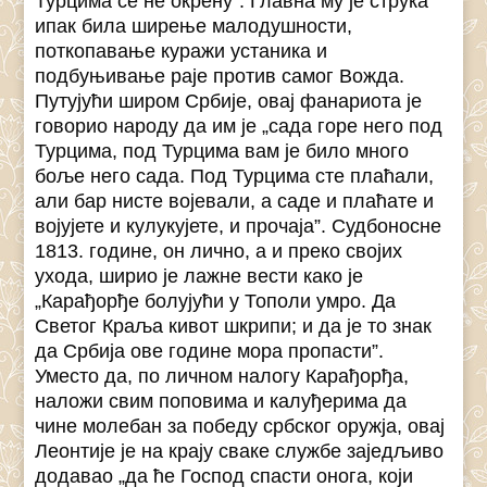
Турцима се не окрену”. Главна му јe струка
ипак била ширење малодушности,
поткопавање куражи устаника и
подбуњивање раје против самог Вожда.
Путујући широм Србије, овај фанариота је
говорио народу да им је „сада горе него под
Турцима, под Турцима вам је било много
боље него сада. Под Турцима сте плаћали,
али бар нисте војевали, а саде и плаћате и
војујете и кулукујете, и прочаја”. Судбоносне
1813. године, он лично, а и преко својих
ухода, ширио је лажне вести како је
„Карађорђе болујући у Тополи умро. Да
Светог Краља кивот шкрипи; и да је то знак
да Србија ове године мора пропасти”.
Уместо да, по личном налогу Карађорђа,
наложи свим поповима и калуђерима да
чине молебан за победу србског оружја, овај
Леонтије је на крају сваке службе заједљиво
додавао „да ће Господ спасти онога, који