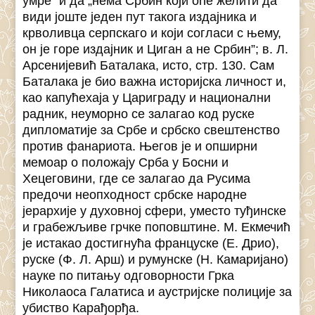
умре” и да „нема Србин који оће желити да
види јоште једен пут такога издајника и
крволивца серпскаго и који согласи с њему,
он је горе издајник и Циган а не Србин”; в. Л.
Арсенијевић Баталака, исто, стр. 130. Сам
Баталака је био важна историјска личност и,
као капућехаја у Цариграду и национални
радник, неуморно се залагао код руске
дипломатије за Србе и србско свештенство
против фанариота. Његов је и опширни
мемоар о положају Срба у Босни и
Хецеговини, где се залагао да Русима
предочи неопходност србске народне
јерархије у духовној сфери, уместо туђинске
и грабежљиве грчке поповштине. М. Екмечић
је истакао достигнућа француске (Е. Дрио),
руске (Ф. Л. Арш) и румунске (Н. Камаријано)
науке по питању одговорности Грка
Николаоса Галатиса и аустријске полиције за
убиство Карађорђа.