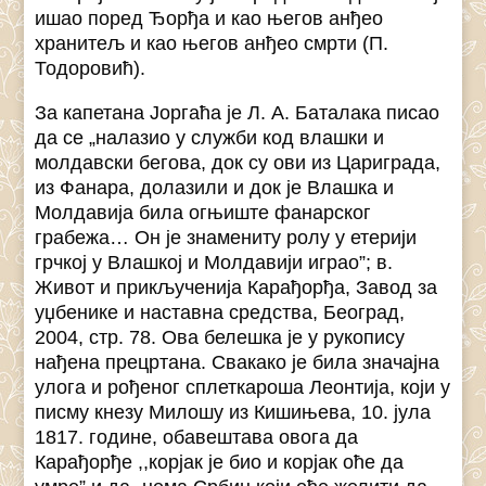
ишао поред Ђорђа и као његов анђео
хранитељ и као његов анђео смрти (П.
Тодоровић).
За капетана Јоргаћа је Л. А. Баталака писао
да се „налазио у служби код влашки и
молдавски бегова, док су ови из Цариграда,
из Фанара, долазили и док је Влашка и
Молдавија била огњиште фанарског
грабежа… Он је знамениту ролу у етерији
грчкој у Влашкој и Молдавији играо”; в.
Живот и прикљученија Карађорђа, Завод за
уџбенике и наставна средства, Београд,
2004, стр. 78. Ова белешка је у рукопису
нађена прецртана. Свакако је била значајна
улога и рођеног сплеткароша Леонтија, који у
писму кнезу Милошу из Кишињева, 10. јула
1817. године, обавештава овога да
Карађорђе ,,корјак је био и корјак оће да