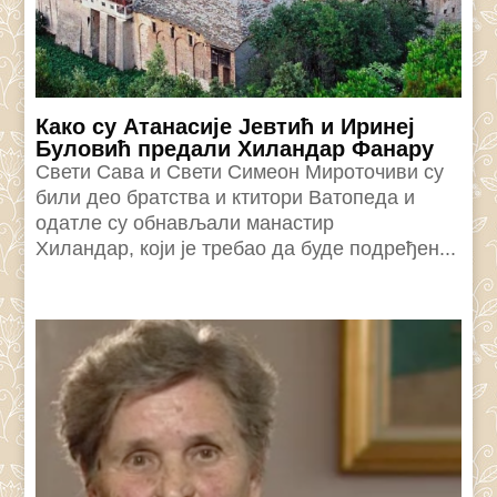
Како су Атанасије Јевтић и Иринеј
Буловић предали Хиландар Фанару
Свети Сава и Свети Симеон Мироточиви су
били део братства и ктитори Ватопеда и
одатле су обнављали манастир
Хиландар, који је требао да буде подређен...