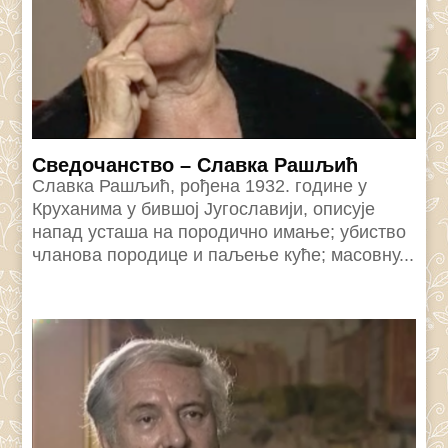
Сведочанство – Славка Рашљић
Славка Рашљић, рођена 1932. године у
Круханима у бившој Југославији, описује
напад усташа на породично имање; убиство
чланова породице и паљење куће; масовну...