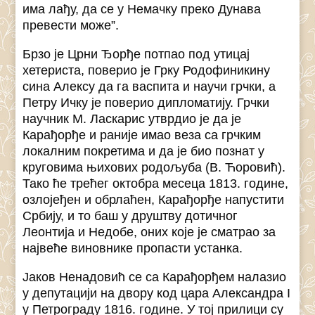
има лађу, да се у Немачку преко Дунава
превести може”.
Брзо је Црни Ђорђе потпао под утицај
хетериста, поверио је Грку Родофиникину
сина Алексу да га васпита и научи грчки, а
Петру Ичку је поверио дипломатију. Грчки
научник М. Ласкарис утврдио је да је
Карађорђе и раније имао веза са грчким
локалним покретима и да је био познат у
круговима њихових родољуба (В. Ћоровић).
Тако ће трећег октобра месеца 1813. године,
озлојеђен и обрлаћен, Карађорђе напустити
Србију, и то баш у друштву дотичног
Леонтија и Недобе, оних које је сматрао за
највеће виновнике пропасти устанка.
Јаков Ненадовић се са Карађорђем налазио
у депутацији на двору код цара Александра I
у Петрограду 1816. године. У тој прилици су