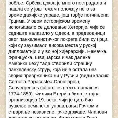
робље. Србска црква је много пострадала и
нашла се у још тежем положају него за
време дахијске управе, још тврђе потчињена
Грцима. У овом историјском времену
испољавало се деловање Хетерије, чије се
седиште налазило у Одеси, а предводници
овог панхеленистичког покрета били су Грци,
који су заузимали висока места у руској
дипломатији и у војној хијерархији. Немачка,
Француска, Швајцарска и чак далека
Америка беху тада створили страшну
панхеленску струју, која није остала без
својих приврженика ни у Русији (види класик:
Cornelia Papacostea-Danielopolu,
Convergences culturelles gréco-roumaines
1774-1859). Филики Етерија била је тајна
организација 19. века, чији је циљ био
рушење османског управљања Грчком и
стварање независне грчке државе. Чланови