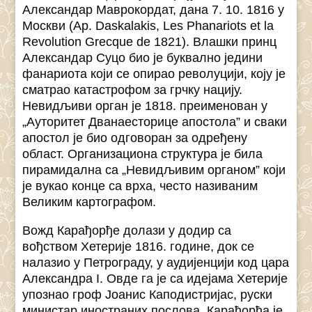
Александар Маврокордат, дана 7. 10. 1816 у
Москви (Ap. Daskalakis, Les Phanariots et la
Revolution Grecque de 1821). Влашки принц
Александар Суцо био је буквално једини
фанариота који се опирао револуцији, коју је
сматрао катастрофом за грчку нацију.
Невидљиви орган је 1818. преименован у
„Ауторитет Дванаесторице апостола” и сваки
апостол је био одговоран за одређену
област. Организациона структура је била
пирамидална са „Невидљивим органом” који
је вукао конце са врха, често називаним
Великим картографом.
Вожд Карађорђе долази у додир са
вођством Хетерије 1816. године, док се
налазио у Петрограду, у аудијенцији код цара
Александра I. Овде га је са идејама Хетерије
упознао гроф Јоанис Каподистријас, руски
министар иностраних послова. Карађорђа је