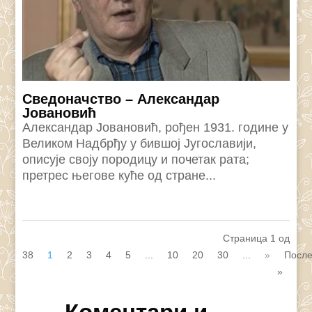
Сведоначство – Александар
Јовановић
Александар Јовановић, рођен 1931. године у
Великом Надбрђу у бившој Југославији,
описује своју породицу и почетак рата;
претрес његове куће од стране...
Страница 1 од
38
1
2
3
4
5
...
10
20
30
...
»
Посл
»