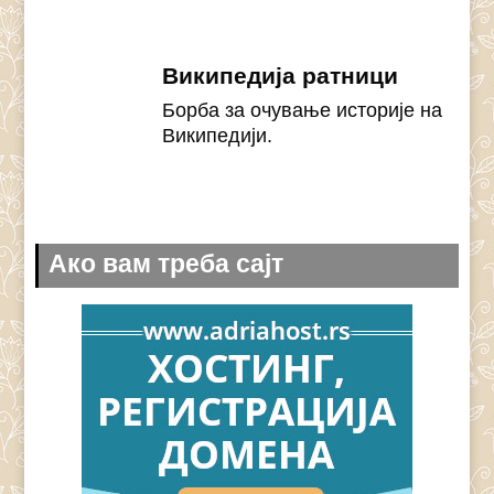
Википедија ратници
Борба за очување историје на
Википедији.
Ако вам треба сајт