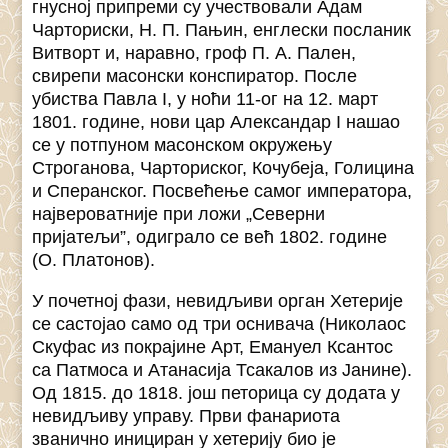
гнусној припреми су учествовали Адам
Чарториски, Н. П. Пањин, енглески посланик
Витворт и, наравно, гроф П. А. Пален,
свирепи масонски конспиратор. После
убиства Павла I, у ноћи 11-ог на 12. март
1801. године, нови цар Александар I нашао
се у потпуном масонском окружењу
Строганова, Чарториског, Кочубеја, Голицина
и Сперанског. Посвећење самог императора,
највероватније при ложи „Северни
пријатељи”, одиграло се већ 1802. године
(О. Платонов).
У почетној фази, невидљиви орган Хетерије
се састојао само од три оснивача (Николаос
Скуфас из покрајине Арт, Емануел Ксантос
са Патмоса и Атанасија Тсакалов из Јанине).
Од 1815. до 1818. још петорица су додата у
невидљиву управу. Први фанариота
званично инициран у хетерију био је