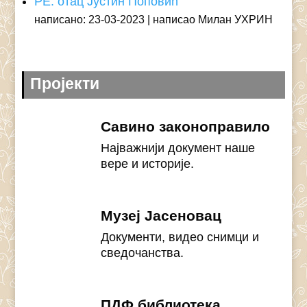
РЕ: отац Јустин Поповић
написано: 23-03-2023
написао Милан УХРИН
Пројекти
Савино законоправило
Најважнији документ наше
вере и историје.
Музеј Јасеновац
Документи, видео снимци и
сведочанства.
ПДФ библиотека