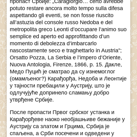
пропаст Србије: „Caragiorgio… certo avrebbe
potuto restare ancora molto tempo sulla difesa
aspettando gli eventi, se non fosse riuscito
all’astuzia del console russo Nedoba e del
metropolita greco Leonti d’occupare l’animo suo
semplice ed aperto ed approfittando d’un
momento di debolezza d’imbarcarlo
nascostamente seco e traghettarlo in Austria”;
Orsatto Pozza, La Serbia e l’impero d’Oriente,
Nuova Antologia, Firenze, 1866, p. 15. Дакле,
Медо Пуцић је сматрао да су изнемоглог
(омамљеног?) Карађорђа, Недоба и Леонтије
у тајности пребацили у Аустрију, што је
одлучујуће допринело сламању добро
утврђене Србије.
После пропасти Првог србског устанка и
Карађорђеве наоко необјашњиве бежаније у
Аустрију са златом и Грцима, Србија је
спаљена, а Срби посечени и одведени у