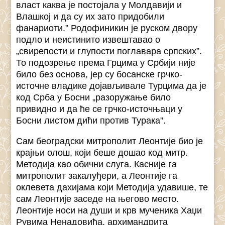
власт каква је постојала у Молдавији и
Влашкој и да су их зато придобили
фанариоти.” Родофиникин је руском двору
подло и неистинито извештавао о
„свирепости и глупости поглавара српских”.
То подозрење према Грцима у Србији није
било без основа, јер су босанске грчко-
источне владике дојављивале Турцима да је
код Срба у Босни „разоружање било
привидно и да ће се грчко-источњаци у
Босни листом дићи против Турака”.
Сам београдски митрополит Леонтије био је
крајњи олош, који беше дошао код митр.
Методија као обични слуга. Касније га
митрополит закалуђери, а Леонтије га
оклевета дахијама који Методија удавише, те
сам Леонтије заседе на његово место.
Леонтије носи на души и крв мученика Хаџи
Рувима Ненадовића, архимандрита