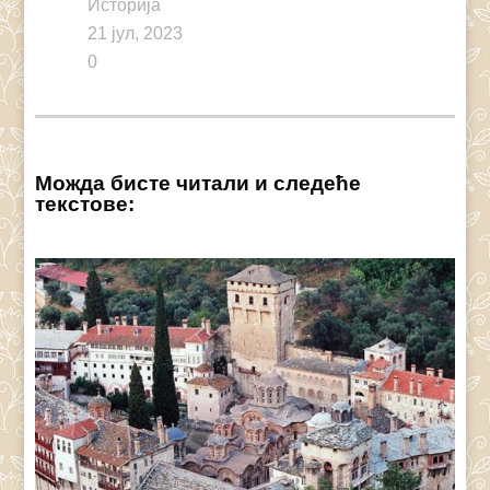
Историја
21 јул, 2023
0
Можда бисте читали и следеће
текстове: