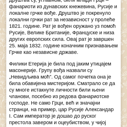
друштва су, углавном, били млади Грци –
фанариоти из дунавских кнежевина, Русије и
локалне грчке вође. Друштво је покренуло
локални грчки рат за независност у пролеће
1821. године. Рат је вођен оружано уз помоћ
Русије, Велике Британије, Француске и низа
других европских сила. Овај рат је завршен
25. маја 1832. године коначним признавањем
Грчке као независне државе.
Филики Етерија је била под јаким утицајем
масонерије. Групу вођа назвали су
„Невидљива моћ”. Од самог почетка она је
била обавијена мистеријом. Сматрало се да
су многе истакнуте личности били њени
чланови, посебно из редова фанариотске
господе. Не само Грци, већ и значајни
странци, на пример, цар Русије Александар
I. Сам император је дошао до руског
престола завером и оцеубиством, у чијој