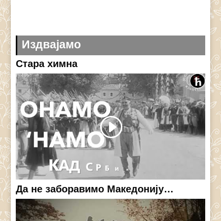
Издвајамо
Стара химна
Да не заборавимо Македонију…