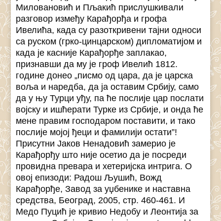
Миловановић и Пљакић прислушкивали
разговор између Карађорђа и грофа
Ивелића, када су разоткривени тајни односи
са руском (грко-цинцарском) дипломатијом и
када је касније Карађорђе заплакао,
признавши да му је гроф Ивелић 1812.
године донео „писмо од цара, да је царска
воља и наредба, да ја оставим Србију, само
да у њу Турци уђу, па ће послије цар послати
војску и ишћерати Турке из Србије, и онда ће
мене правим господаром поставити, и тако
послије мојој ђеци и фамилији остати”!
Присутни Јаков Ненадовић замерио је
Карађорђу што није осетио да је посреди
провидна превара и хетеријска интрига. О
овој епизоди: Радош Љушић, Вожд
Карађорђе, Завод за уџбенике и наставна
средства, Београд, 2005, стр. 460-461. И
Медо Пуцић је кривио Недобу и Леонтија за