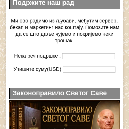
Подржите наш рад
Ми ово радимо из љубави, међутим сервер,
бекап и маркетинг нас коштају. Помозите нам
да се што даље чујемо и покријемо неки
трошак.
Нека реч подршке :
Упишите суму(USD)
Законоправило Светог Саве