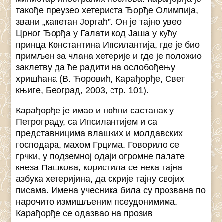
такође преузео хетериста Ђорђе Олимпија,
звани „капетан Јоргаћ”. Он је тајно увео
Црног Ђорђа у Галати код Јаша у кућу
принца Константина Ипсилантија, где је био
примљен за члана хетерије и где је положио
заклетву да ће радити на ослобођењу
хришћана (В. Ћоровић, Карађорђе, Свет
књиге, Београд, 2003, стр. 101).
Карађорђе је имао и ноћни састанак у
Петрограду, са Ипсилантијем и са
представницима влашких и молдавских
господара, махом Грцима. Говорило се
грчки, у подземној одаји огромне палате
кнеза Пашкова, користила се нека тајна
азбука хетеријина, да скрије тајну својих
писама. Имена учесника била су прозвана по
нарочито измишљеним псеудонимима.
Карађорђе се одазвао на прозив