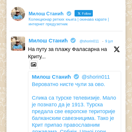
Милош Станић
Follow
Колекционар ретких књига | окинава карате |
интернет предузетник
Милош Станић
@shorin011
·
9 јул
На путу за плажу Фаласарна на
Криту...
Милош Станић
@shorin011
Вероватно нисте чули за ово.
Слика са турске телевизије. Мало
је познато да је 1913. Турска
предала све европске територије
балканским савезницима. Тако је
Крит припао православним
државама. Србији, Црној гори,