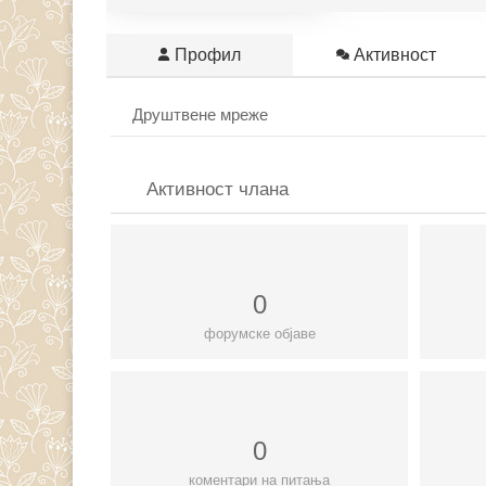
Профил
Активност
Друштвене мреже
Активност члана
0
форумске објаве
0
коментари на питања