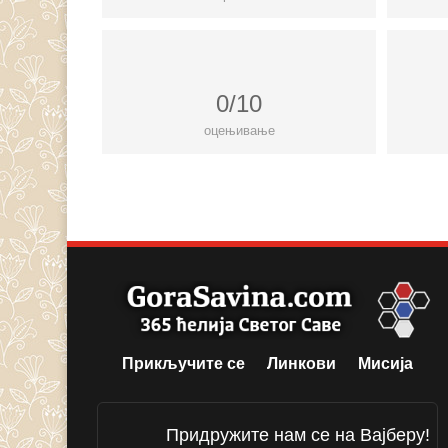
0/10
оцењивање
Прикључите се
Линкови
Мисија
Придружите нам се на Вајберу!