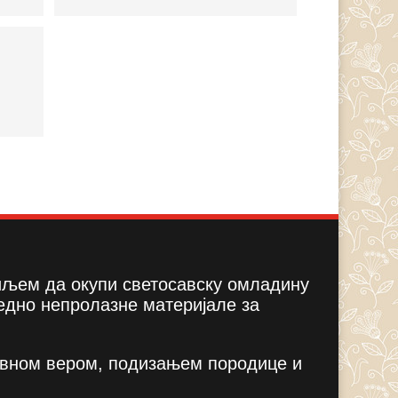
циљем да окупи светосавску омладину
едно непролазне материјале за
вном вером, подизањем породице и