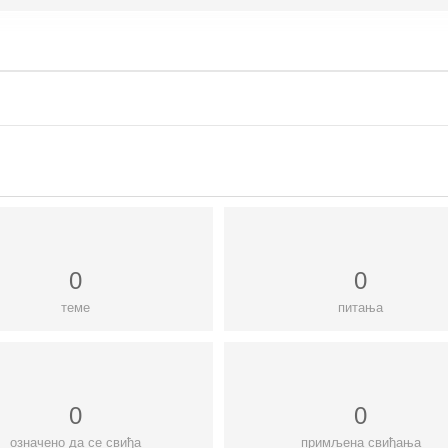
0
0
теме
питања
0
0
означено да се свиђа
примљена свиђања