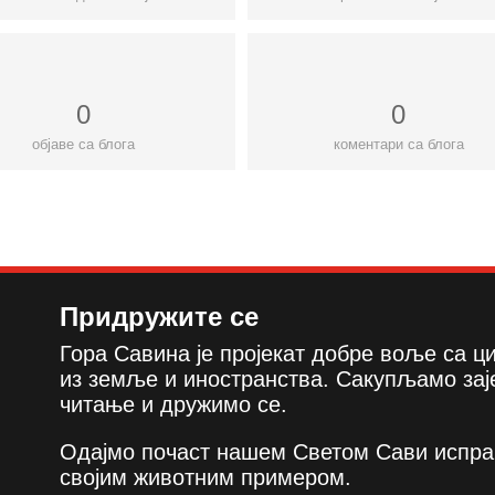
0
0
објаве са блога
коментари са блога
Придружите се
Гора Савина је пројекат добре воље са 
из земље и иностранства. Сакупљамо зај
читање и дружимо се.
Одајмо почаст нашем Светом Сави испра
својим животним примером.