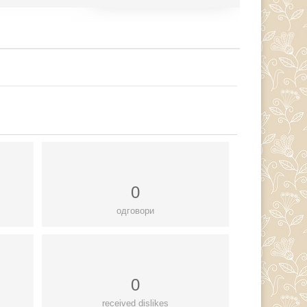
0
одговори
0
received dislikes