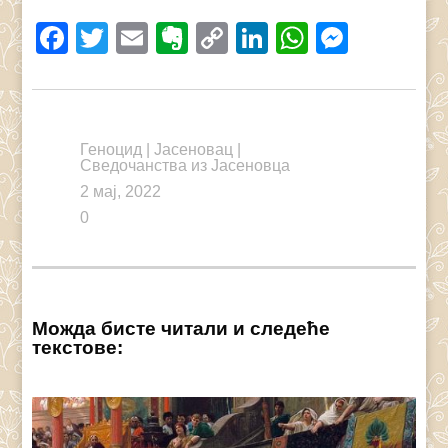
Facebook
Twitter
Email
Evernote
Copy
LinkedIn
WhatsAp
Messe
Link
Геноцид
|
Јасеновац
|
Сведочанства из Јасеновца
2 мај, 2022
0
Можда бисте читали и следеће
текстове: