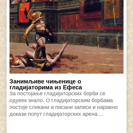
Занимљиве чињенице о
гладијаторима из Ефеса
За постојање гладијаторских борби се
одувек знало. О гладијаторским борбама
постоје сликани и писани записи и наравно
докази попут гладијаторских арена....