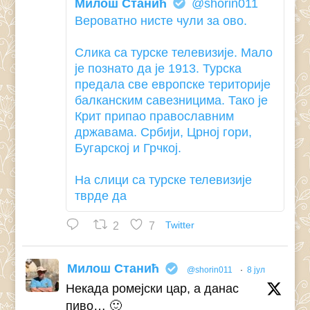
Милош Станић
@shorin011
Вероватно нисте чули за ово.
Слика са турске телевизије. Мало
је познато да је 1913. Турска
предала све европске територије
балканским савезницима. Тако је
Крит припао православним
државама. Србији, Црној гори,
Бугарској и Грчкој.
На слици са турске телевизије
тврде да
2
7
Twitter
Милош Станић
@shorin011
·
8 јул
Некада ромејски цар, а данас
пиво… 🙂