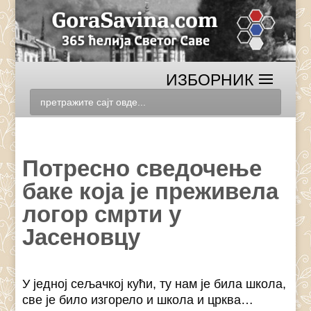
Потресно сведочење
баке која је преживела
логор смрти у
Јасеновцу
У једној сељачкој кући, ту нам је била школа,
све је било изгорело и школа и црква…