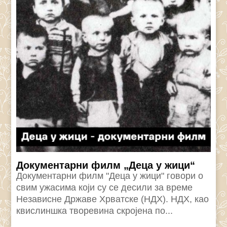
Документарни филм „Деца у жици“
Документарни филм "Деца у жици" говори о
свим ужасима који су се десили за време
Независне Државе Хрватске (НДХ). НДХ, као
квислиншка творевина скројена по...