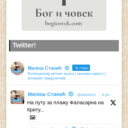
Twitter!
Милош Станић
Follow
Колекционар ретких књига | окинава карате |
интернет предузетник
Милош Станић
@shorin011
·
9 јул
На путу за плажу Фаласарна на
Криту...