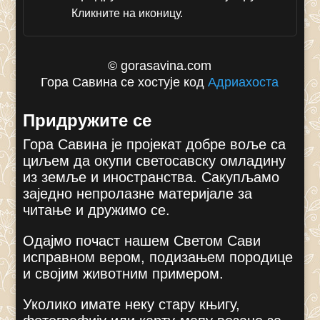
Кликните на иконицу.
© gorasavina.com
Гора Савина се хостује код
Адриахоста
Придружите се
Гора Савина је пројекат добре воље са
циљем да окупи светосавску омладину
из земље и иностранства. Сакупљамо
заједно непролазне материјале за
читање и дружимо се.
Одајмо почаст нашем Светом Сави
исправном вером, подизањем породице
и својим животним примером.
Уколико имате неку стару књигу,