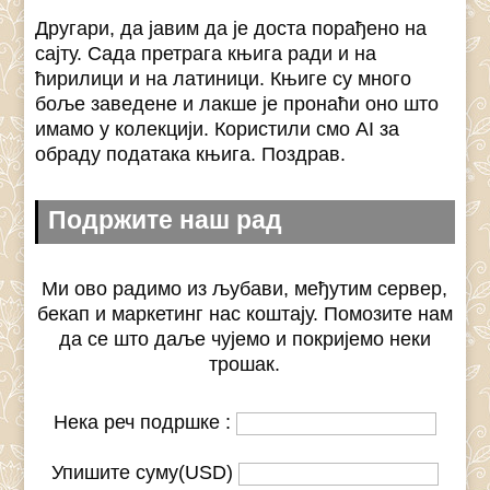
Другари, да јавим да је доста порађено на
сајту. Сада претрага књига ради и на
ћирилици и на латиници. Књиге су много
боље заведене и лакше је пронаћи оно што
имамо у колекцији. Користили смо AI за
обраду података књига. Поздрав.
Подржите наш рад
Ми ово радимо из љубави, међутим сервер,
бекап и маркетинг нас коштају. Помозите нам
да се што даље чујемо и покријемо неки
трошак.
Нека реч подршке :
Упишите суму(USD)