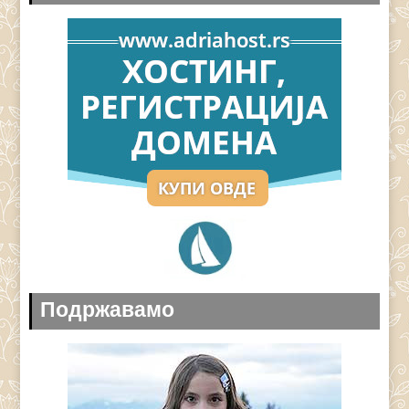
Подржавамо