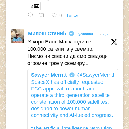
2
9
Twitter
Милош Станић
@shorin011
·
7 јул
Ускоро Елон Маск подише
100.000 сателита у свемир.
Нисмо ни свесни да смо сведоци
огромне трке у свемиру...
Sawyer Merritt
@SawyerMerritt
SpaceX has officially requested
FCC approval to launch and
operate a third-generation satellite
constellation of 100,000 satellites,
designed to power human
connectivity and AI-fueled progress.
"The artificial intelligence revolution