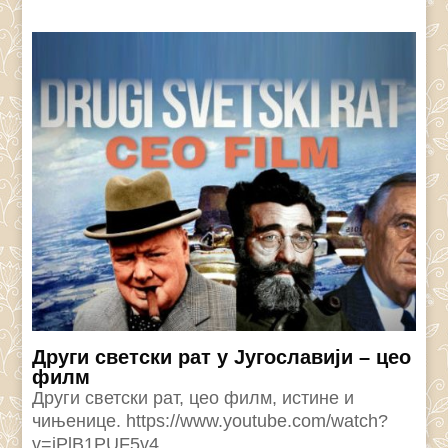
Други светски рат у Југославији – цео
филм
Други светски рат, цео филм, истине и
чињенице. https://www.youtube.com/watch?
v=iPlB1PUF5v4