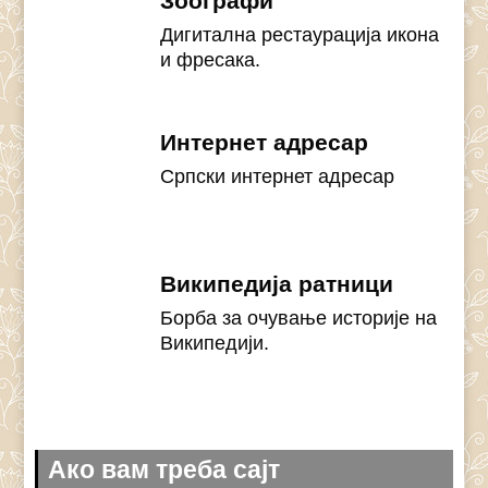
Зоографи
Дигитална рестаурација икона
и фресака.
Интернет адресар
Српски интернет адресар
Википедија ратници
Борба за очување историје на
Википедији.
Ако вам треба сајт