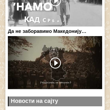
Да не заборавимо Македонију…
Новости на сајту