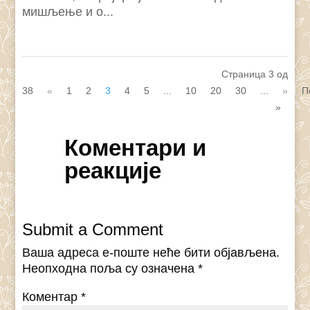
мишљење и о...
Страница 3 од
38
«
1
2
3
4
5
...
10
20
30
...
»
П
»
Коментари и
реакције
Submit a Comment
Ваша адреса е-поште неће бити објављена.
Неопходна поља су означена
*
Коментар
*