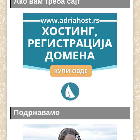
Ако вам треба сајт
Подржавамо