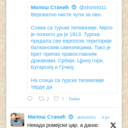
Милош Станић
@shorin011
Вероватно нисте чули за ово.
Слика са турске телевизије. Мало
је познато да је 1913. Турска
предала све европске територије
балканским савезницима. Тако је
Крит припао православним
државама. Србији, Црној гори,
Бугарској и Грчкој.
На слици са турске телевизије
тврде да
2
7
Twitter
Милош Станић
@shorin011
·
8 јул
Некада ромејски цар, а данас