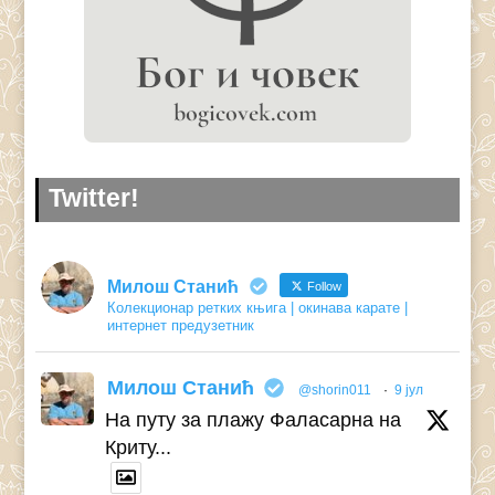
Twitter!
Милош Станић
Follow
Колекционар ретких књига | окинава карате |
интернет предузетник
Милош Станић
@shorin011
·
9 јул
На путу за плажу Фаласарна на
Криту...