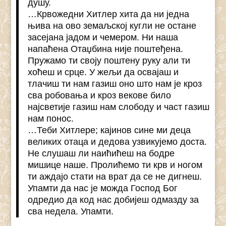
душу.
…Крвожедни Хитлер хита да ни једна
њива на ово земаљској кугли не остане
засејана јадом и чемером. Ни наша
напаћена Отаџбина није поштеђена.
Пружамо ти своју поштену руку али ти
хоћеш и срце. У жељи да освајаш и
тлачиш ти нам газиш оно што нам је кроз
сва робовања и кроз векове било
најсветије газиш нам слободу и част газиш
нам понос.
…Теби Хитлере; кајинов сине ми деца
великих отаца и дедова узвикујемо доста.
Не слушаш ли наићићеш на бодре
мишице наше. Пролићемо ти крв и ногом
ти аждајо стати на врат да се не дигнеш.
Упамти да нас је можда Господ Бог
одредио да код нас добијеш одмазду за
сва недела. Упамти.