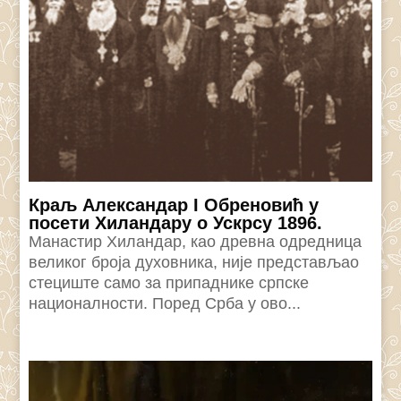
Краљ Александар I Обреновић у
посети Хиландару о Ускрсу 1896.
Манастир Хиландар, као древна одредница
великог броја духовника, није представљао
стециште само за припаднике српске
националности. Поред Срба у ово...