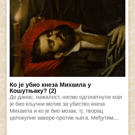
Ко је убио кнеза Михаила у
Кошутњаку? (2)
До данас, нажалост, нисмо одгонетнули који
је био кључни мотив за убиство кнеза
Михаила и ко је био мозак, тј. творац
целокупне завере против њега. Међутим,...