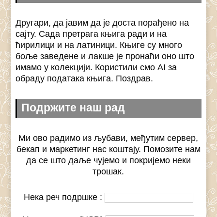
Другари, да јавим да је доста порађено на
сајту. Сада претрага књига ради и на
ћирилици и на латиници. Књиге су много
боље заведене и лакше је пронаћи оно што
имамо у колекцији. Користили смо AI за
обраду података књига. Поздрав.
Подржите наш рад
Ми ово радимо из љубави, међутим сервер,
бекап и маркетинг нас коштају. Помозите нам
да се што даље чујемо и покријемо неки
трошак.
Нека реч подршке :