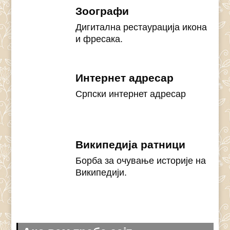
Зоографи
Дигитална рестаурација икона
и фресака.
Интернет адресар
Српски интернет адресар
Википедија ратници
Борба за очување историје на
Википедији.