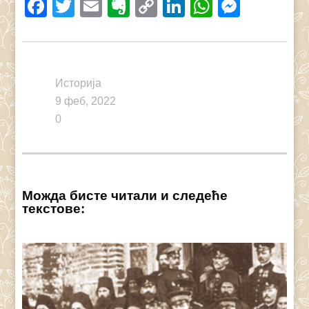
Facebook
Twitter
Email
Evernote
Copy
LinkedIn
WhatsAp
Messe
Link
Историја
9 феб, 2022
0
Можда бисте читали и следеће
текстове: