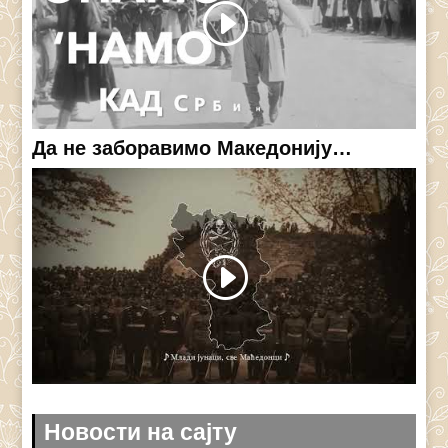
Да не заборавимо Македонију…
Новости на сајту