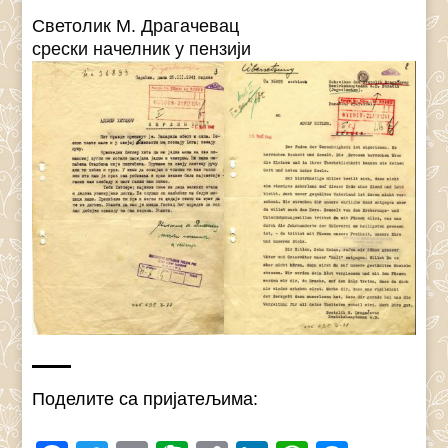
Светолик М. Драгачевац
срески начелник у пензији
Поделите са пријатељима: