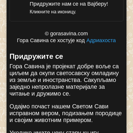
Придружите нам се на Вајберу!
Кликните на иконицу.
© gorasavina.com
Гора Савина се хостује код
Адриахоста
Придружите се
Гора Савина је пројекат добре воље са
циљем да окупи светосавску омладину
из земље и иностранства. Сакупљамо
заједно непролазне материјале за
читање и дружимо се.
Одајмо почаст нашем Светом Сави
исправном вером, подизањем породице
и својим животним примером.
Уколико имате неку стару књигу,