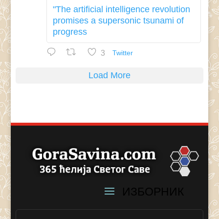
"The artificial intelligence revolution
promises a supersonic tsunami of
progress
3
Twitter
Load More