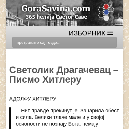
Светолик Драгачевац –
Писмо Хитлеру
АДОЛФУ ХИТЛЕРУ
…Нит правде прекинут је. Зацарила обест
и сила. Велики тлаче мале и у својој
осионости не познају Бога; немају