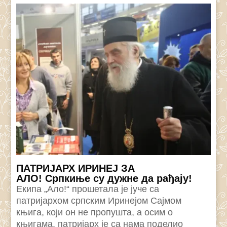
ПАТРИЈАРХ ИРИНЕЈ ЗА
АЛО! Српкиње су дужне да рађају!
Екипа „Ало!“ прошетала је јуче са
патријархом српским Иринејом Сајмом
књига, који он не пропушта, а осим о
књигама, патријарх је са нама поделио