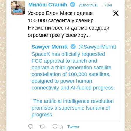
Милош Станић
@shorin011
·
7 јул
Ускоро Елон Маск подише
100.000 сателита у свемир.
Нисмо ни свесни да смо сведоци
огромне трке у свемиру...
Sawyer Merritt
@SawyerMerritt
SpaceX has officially requested
FCC approval to launch and
operate a third-generation satellite
constellation of 100,000 satellites,
designed to power human
connectivity and AI-fueled progress.
"The artificial intelligence revolution
promises a supersonic tsunami of
progress
3
Twitter