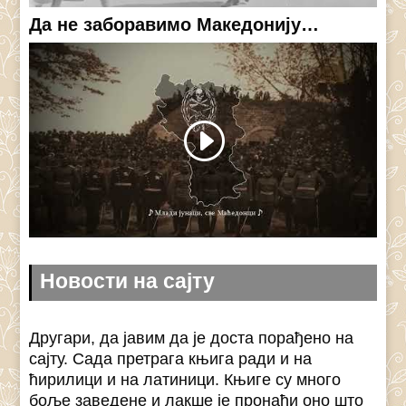
Да не заборавимо Македонију…
Новости на сајту
Другари, да јавим да је доста порађено на
сајту. Сада претрага књига ради и на
ћирилици и на латиници. Књиге су много
боље заведене и лакше је пронаћи оно што