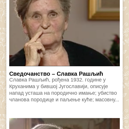
Сведочанство – Славка Рашљић
Славка Рашљић, рођена 1932. године у
Круханима у бившој Југославији, описује
напад усташа на породично имање; убиство
чланова породице и паљење куће; масовну...