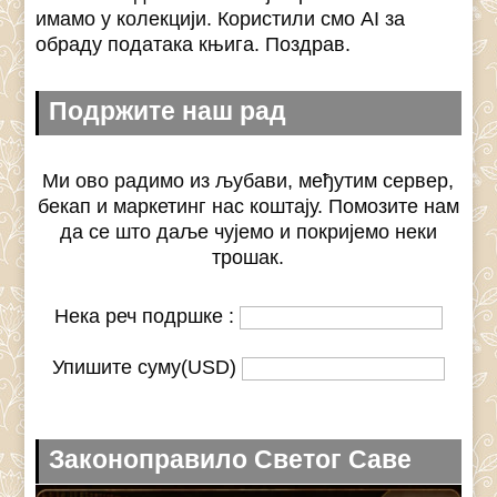
имамо у колекцији. Користили смо AI за
обраду података књига. Поздрав.
Подржите наш рад
Ми ово радимо из љубави, међутим сервер,
бекап и маркетинг нас коштају. Помозите нам
да се што даље чујемо и покријемо неки
трошак.
Нека реч подршке :
Упишите суму(USD)
Законоправило Светог Саве