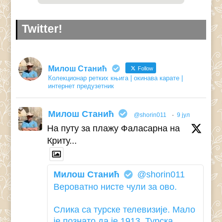
Twitter!
Милош Станић
Follow
Колекционар ретких књига | окинава карате |
интернет предузетник
Милош Станић
@shorin011
·
9 јул
На путу за плажу Фаласарна на
Криту...
Милош Станић
@shorin011
Вероватно нисте чули за ово.
Слика са турске телевизије. Мало
је познато да је 1913. Турска