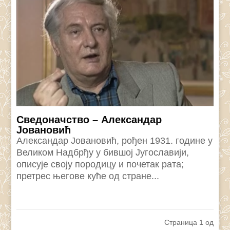
Сведоначство – Александар
Јовановић
Александар Јовановић, рођен 1931. године у
Великом Надбрђу у бившој Југославији,
описује своју породицу и почетак рата;
претрес његове куће од стране...
Страница 1 од