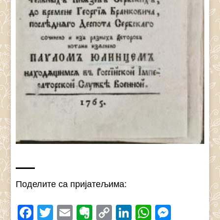
Поделите са пријатељима:
Facebook
Twitter
Email
Evernote
Copy
LinkedIn
WhatsAp
Messe