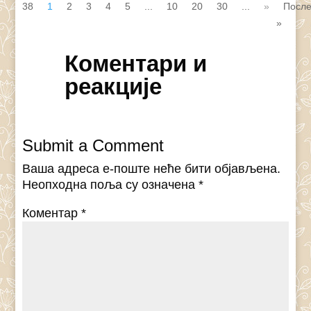
38
1
2
3
4
5
...
10
20
30
...
»
Посл
»
Коментари и
реакције
Submit a Comment
Ваша адреса е-поште неће бити објављена.
Неопходна поља су означена
*
Коментар
*