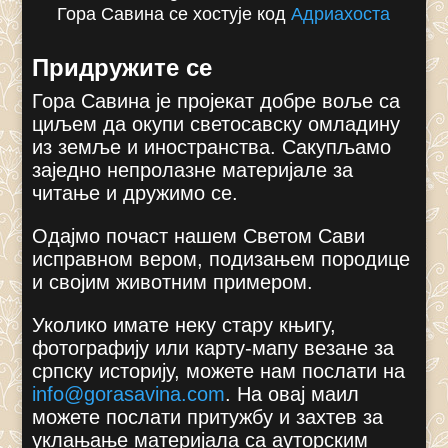
Гора Савина се хостује код
Адриахоста
Придружите се
Гора Савина је пројекат добре воље са
циљем да окупи светосавску омладину
из земље и иностранства. Сакупљамо
заједно непролазне материјале за
читање и дружимо се.
Одајмо почаст нашем Светом Сави
исправном вером, подизањем породице
и својим животним примером.
Уколико имате неку стару књигу,
фотографију или карту-мапу везане за
српску историју, можете нам послати на
info@gorasavina.com
.
На овај маил
можете послати притужбу и захтев за
уклањање материјала са ауторским