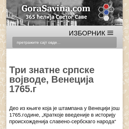
Три знатне српске
војводе, Венеција
1765.г
Део из књиге која је штампана у Венецији још
1765.године, „Краткоје введеније в историју
происхожденија славено-сербскаго народа“