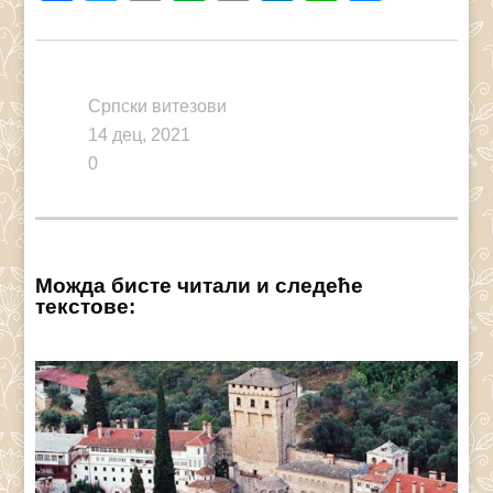
Link
Српски витезови
14 дец, 2021
0
Можда бисте читали и следеће
текстове: