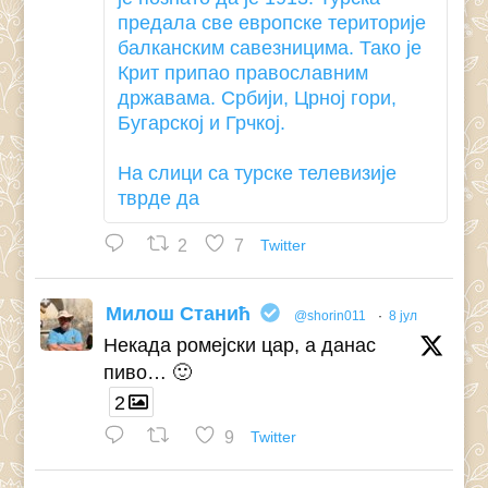
предала све европске територије
балканским савезницима. Тако је
Крит припао православним
државама. Србији, Црној гори,
Бугарској и Грчкој.
На слици са турске телевизије
тврде да
2
7
Twitter
Милош Станић
@shorin011
·
8 јул
Некада ромејски цар, а данас
пиво… 🙂
2
9
Twitter