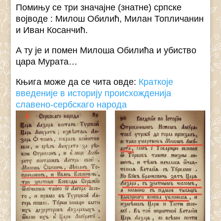
Помињу се три значајне (знатне) српске
војводе : Милош Обилић, Милан Топличанин
и Иван Косанчић.
А ту је и помен Милоша Обилића и убиство
цара Мурата…
Књига може да се чита овде:
Краткоје
введеније в историју происхожденија
славено-сербскаго народа