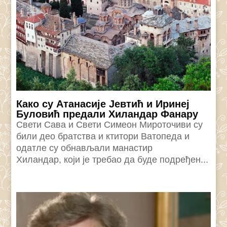
Како су Атанасије Јевтић и Иринеј
Буловић предали Хиландар Фанару
Свети Сава и Свети Симеон Мироточиви су
били део братства и ктитори Ватопеда и
одатле су обнављали манастир
Хиландар, који је требао да буде подређен...