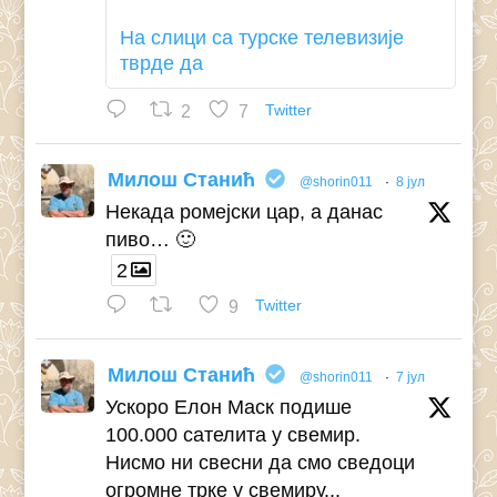
На слици са турске телевизије
тврде да
2
7
Twitter
Милош Станић
@shorin011
·
8 јул
Некада ромејски цар, а данас
пиво… 🙂
2
9
Twitter
Милош Станић
@shorin011
·
7 јул
Ускоро Елон Маск подише
100.000 сателита у свемир.
Нисмо ни свесни да смо сведоци
огромне трке у свемиру...