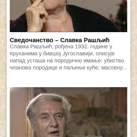
Сведочанство – Славка Рашљић
Славка Рашљић, рођена 1932. године у
Круханима у бившој Југославији, описује
напад усташа на породично имање; убиство
чланова породице и паљење куће; масовну...