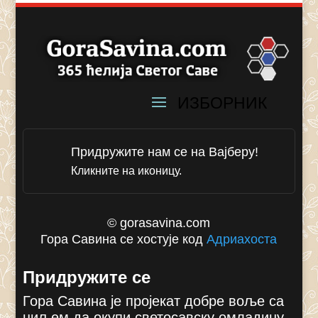
Придружите нам се на Вајберу!
Кликните на иконицу.
© gorasavina.com
Гора Савина се хостује код
Адриахоста
Придружите се
Гора Савина је пројекат добре воље са
циљем да окупи светосавску омладину