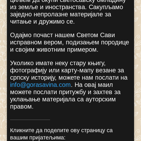
из земље и иностранства. Сакупљамо
заједно непролазне материјале за
читање и дружимо се.
Одајмо почаст нашем Светом Сави
исправном вером, подизањем породице
и својим животним примером.
Уколико имате неку стару књигу,
фотографију или карту-мапу везане за
српску историју, можете нам послати на
info@gorasavina.com
.
На овај маил
можете послати притужбу и захтев за
уклањање материјала са ауторским
правом.
Кликните да поделите ову страницу са
вашим пријатељима: