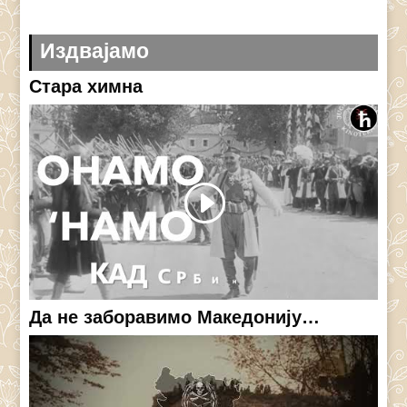
Издвајамо
Стара химна
Да не заборавимо Македонију…