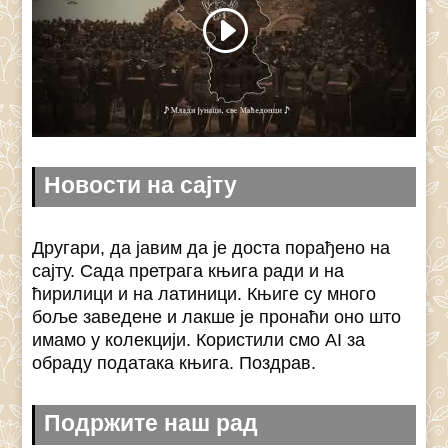
Новости на сајту
Другари, да јавим да је доста порађено на
сајту. Сада претрага књига ради и на
ћирилици и на латиници. Књиге су много
боље заведене и лакше је пронаћи оно што
имамо у колекцији. Користили смо AI за
обраду података књига. Поздрав.
Подржите наш рад