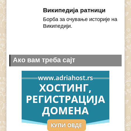
Википедија ратници
Борба за очување историје на
Википедији.
Ако вам треба сајт