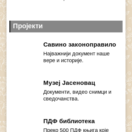
Пројекти
Савино законоправило
Најважнији документ наше
вере и историје.
Музеј Јасеновац
Документи, видео снимци и
сведочанства.
ПДФ библиотека
Преко 500 ПДФ књига које