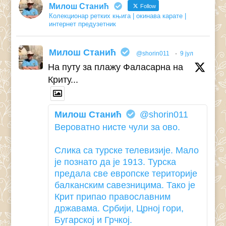
Милош Станић
Follow
Колекционар ретких књига | окинава карате |
интернет предузетник
Милош Станић
@shorin011
·
9 јул
На путу за плажу Фаласарна на
Криту...
Милош Станић
@shorin011
Вероватно нисте чули за ово.
Слика са турске телевизије. Мало
је познато да је 1913. Турска
предала све европске територије
балканским савезницима. Тако је
Крит припао православним
државама. Србији, Црној гори,
Бугарској и Грчкој.