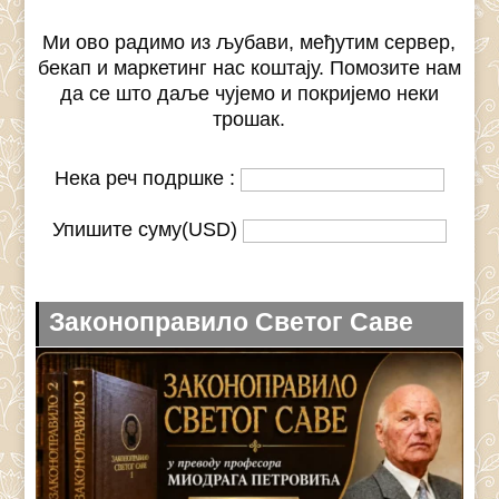
Ми ово радимо из љубави, међутим сервер,
бекап и маркетинг нас коштају. Помозите нам
да се што даље чујемо и покријемо неки
трошак.
Нека реч подршке :
Упишите суму(USD)
Законоправило Светог Саве