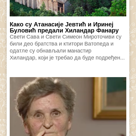
Како су Атанасије Јевтић и Иринеј
Буловић предали Хиландар Фанару
Свети Сава и Свети Симеон Мироточиви су
били део братства и ктитори Ватопеда и
одатле су обнављали манастир
Хиландар, који је требао да буде подређен...