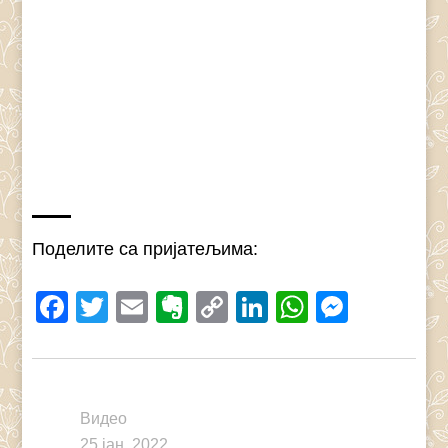
Поделите са пријатељима:
Facebook
Twitter
Email
Evernote
Copy
LinkedIn
WhatsAp
Messe
Link
Видео
25 јан, 2022