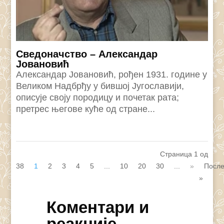
Сведоначство – Александар
Јовановић
Александар Јовановић, рођен 1931. године у
Великом Надбрђу у бившој Југославији,
описује своју породицу и почетак рата;
претрес његове куће од стране...
Страница 1 од
38
1
2
3
4
5
...
10
20
30
...
»
Посл
»
Коментари и
реакције