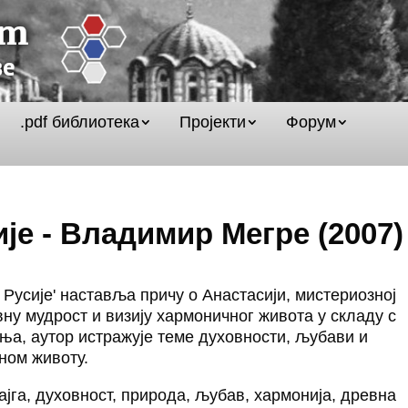
.pdf библиотека
Пројекти
Форум
је - Владимир Мегре (2007)
 Русије' наставља причу о Анастасији, мистериозној
евну мудрост и визију хармоничног живота у складу с
ња, аутор истражује теме духовности, љубави и
ном животу.
ајга, духовност, природа, љубав, хармонија, древна