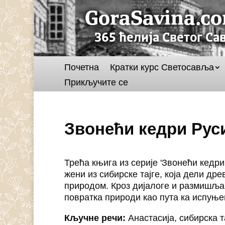
Почетна
Кратки курс Светосавља
Прикључите се
Звонећи кедри Руси
Трећа књига из серије 'Звонећи кедри
жени из сибирске тајге, која дели др
природом. Кроз дијалоге и размишља
повратка природи као пута ка испуње
Кључне речи:
Анастасија, сибирска т