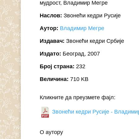
мудрост, Владимир Мегре
Наслов:
Звонећи кедри Русије
Аутор:
Владимир Мегре
Издавач:
Звонећи кедри Србије
Издато:
Београд, 2007
Број страна:
232
Величина:
710 KB
Кликните да преузмете фајл:
Звонећи кедри Русије - Владими
О аутору