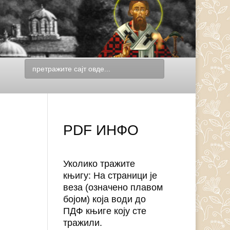
PDF ИНФО
Уколико тражите
књигу: На страници је
веза (означено плавом
бојом) која води до
ПДФ књиге коју сте
тражили.