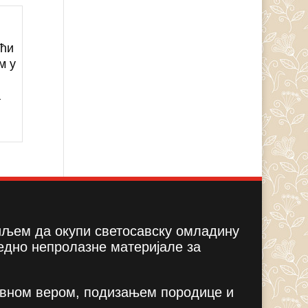
ећи
м у
а
циљем да окупи светосавску омладину
едно непролазне материјале за
вном вером, подизањем породице и