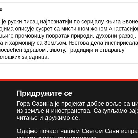
е
је руски писац најпознатији по серијалу књига Звон
којима описује сусрет са мистичном женом Анастасијо
 Књиге промовишу повратак природи, духовни развој,
а и хармонију са Земљом. Његова дела инспирисал
 посвећен здравом животу, традицији и стварању
олошких заједница.
Придружите се
Гора Савина је пројекат добре воље са 
из земље и иностранства. Сакупљамо зај
читање и дружимо се.
Одајмо почаст нашем Светом Сави испра