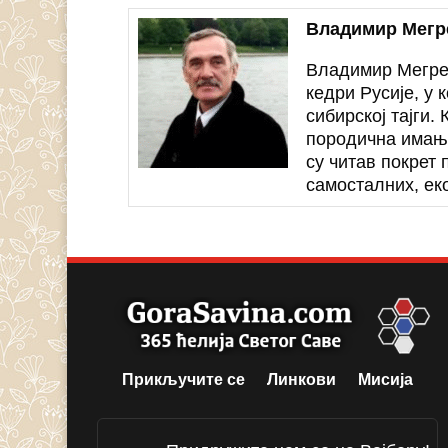
Владимир Мегр
Владимир Мегре 
кедри Русије, у 
сибирској тајги.
породична имањ
су читав покрет
самосталних, ек
Прикључите се
Линкови
Мисија